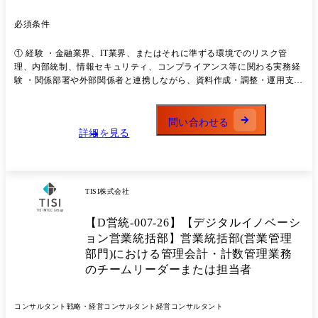
・リスク管理に関する各種資料・レポートの作成(金融庁向け資料、社内
報告資料 等) ・リスク管理規程、業務フロー、マニュアル類の作成・更
必須条件
新 ・BCP(事業継続計画)やインシデント対応体制の整備・訓練の運用支
援 ・セキュリティインシデント発生時の初動対応、情報整理、関係部署
① 経験 ・金融業界、IT業界、またはそれに準ずる環境でのリスク管
との連携 ・開発部門、事業部門、外部ベンダー等との要件確認・調整 ●
理、内部統制、情報セキュリティ、コンプライアンス等に関わる実務経
キャリアパス 入社後は 電取事業のリスク管理実務を担う中核メンバー
験 ・関係部署や外部関係者と連携しながら、資料作成・調整・運用支援
として、立ち上げフェーズに参画 ・経験・志向に応じて、リスク管理領
を行った経験 ・新しい制度・ルール・業務に対して、業務として向き合
域の専門性を高める ・チームリーダー/責任者候補として役割拡張 とい
った経験 (※電取・暗号資産領域の直接経験は不問) ② スキル ・基本的
ったキャリア形成が可能です。 将来的には、電取事業にとどまらず、新
なドキュメンテーション力 (報告書、業務フロー、説明資料などを整
問い合わせる
規金融事業・トークナイゼーション領域全体のリスク管理を担う人材と
詳細を見る
理・作成できる) ・要件や論点を整理し、相手に分かりやすく伝えるコ
しての活躍を期待しています。
ミュニケーション力 ・不明点が多い状況でも、情報を集めながら業務を
進める実行力 ③ 人物タイプ ・前例の少ない領域でも、学びながら形に
していくことを前向きに楽しめる方 ・指示待ちではなく、「何が分かっ
ていないか」「次に何が必要か」を自分なりに考えられる方 ・リスク管
TISI株式会社
理を事業を止める仕事ではなく、事業を支える仕事として捉えられる方
【D営統-007-26】【デジタルイノベーシ
ョン営業統括部】営業統括部(営業管理
部門)における管理会計・計数管理業務
のチームリーダーまたは担当者
コンサルタント
戦略・経営コンサルタント
経営コンサルタント