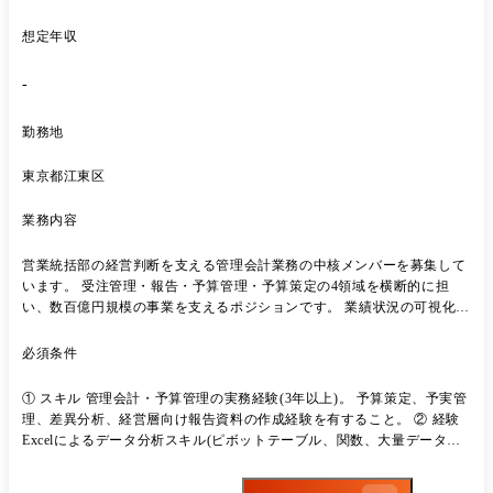
想定年収
-
勤務地
東京都江東区
業務内容
営業統括部の経営判断を支える管理会計業務の中核メンバーを募集して
います。 受注管理・報告・予算管理・予算策定の4領域を横断的に担
い、数百億円規模の事業を支えるポジションです。 業績状況の可視化と
いう組織課題に正面から取り組み、これまで培われてきた管理会計の専
門性を活かして組織の持続的成長に貢献していただくことを期待しま
必須条件
す。 出社、テレワークの柔軟な選択が可能で、ワークライフバランスを
重視される方にも配慮された環境です。 管理会計のプロフェッショナル
① スキル 管理会計・予算管理の実務経験(3年以上)。 予算策定、予実管
を目指す方のご応募をお待ちしております。 ●担当業務 以下の管理会計
理、差異分析、経営層向け報告資料の作成経験を有すること。 ② 経験
業務を担当いただきます。 【受注管理】①各営業部門の受注状況月次把
Excelによるデータ分析スキル(ピボットテーブル、関数、大量データの
握・管理 ②基幹システムへのデータ登録・補正、管理 ③営業部
集計・分析)。 複数部門にまたがる横断的な調整・取りまとめの実務経
門との受注計画調整、営業統括部全体の受注計画調整 【報告】①月2回
験。 ③ 人物タイプ 論理的思考力と数値分析力を有し、複数のステーク