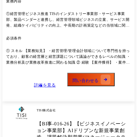
業務内容
していただきます。 【関連情報:プレスリリース】
https://www.tis.jp/branding/MC/
https://www.tis.jp/service_solution/MC/oms/
①経営管理ビジネス推進 TISのインダストリー事業部・サービス事業
部、製品ベンダーと連携し、経営管理領域ビジネスの立案、サービス開
発、組織ケイパビリティの向上、中長期の計画策定などの当領域に関連
するコンサルティング ②経営管理案件のデリバリ データドリブン経営
を目指した各種課題に応じた企画構想の立案と、そのためのビジネスモ
必須条件
デルや制度設計・業務プロセスのTOBE像の具体化を支援する上流コン
サルティング。 構想を実現するための手段(CCH Tagetikシステム開発等
① スキル 【業務知見】 ・経営管理/管理会計領域について専門性を持っ
含む)の支援。 【プロジェクト例】 1.システム企画構想策定:商社・メー
ており、顧客の経営層と経営課題について議論ができるレベルの知識 ・
カー ・企業グループ全体での経営改革を目指し、改革すべきテーマと将
業務分析及び業務改革推進に関わる知識 ② 経験 【案件獲得】 ・案件リ
来像策定を支援 ・また経営改革と将来像を支えるグループ基幹システム
ード獲得を当事者として実施した経験(5年) ・提案活動を当事者として
のグランドデザインやロードマップ策定を支援 2.経営管理システム構築:
実施した経験 【案件工程】 ・システム企画構想/RFP作成の上流工程を
運輸業 ・データドリブン経営の足掛かりとして経営管理システム刷新す
当事者として実施した経験 ③ スキル 【IT知見(プロダクト知識)】 ・
問い合わせる
べく構築を支援
詳細を見る
CCH Tagetikの製品知見を持ち、CCH Tagetikの製品導入をPMとして推
進する事ができるレベルの知識
TISI株式会社
【BI事-016-26】【ビジネスイノベーシ
ョン事業部】AIドリブンな新規事業創