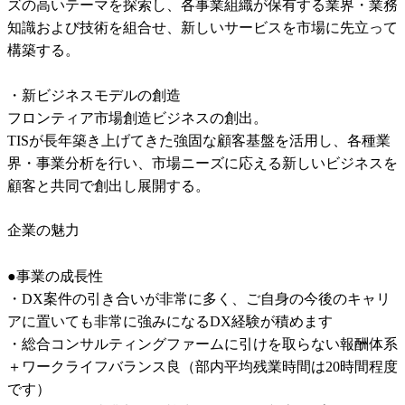
ズの高いテーマを探索し、各事業組織が保有する業界・業務
知識および技術を組合せ、新しいサービスを市場に先立って
構築する。

・新ビジネスモデルの創造

フロンティア市場創造ビジネスの創出。

TISが長年築き上げてきた強固な顧客基盤を活用し、各種業
界・事業分析を行い、市場ニーズに応える新しいビジネスを
顧客と共同で創出し展開する。
企業の魅力
●事業の成長性

・DX案件の引き合いが非常に多く、ご自身の今後のキャリ
アに置いても非常に強みになるDX経験が積めます

・総合コンサルティングファームに引けを取らない報酬体系
＋ワークライフバランス良（部内平均残業時間は20時間程度
です）
