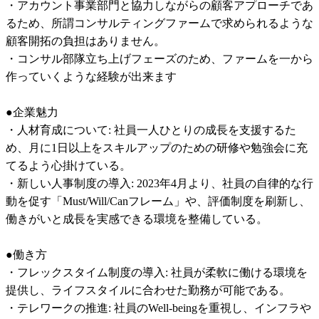
・アカウント事業部門と協力しながらの顧客アプローチであ
るため、所謂コンサルティングファームで求められるような
顧客開拓の負担はありません。

・コンサル部隊立ち上げフェーズのため、ファームを一から
作っていくような経験が出来ます

●企業魅力

・人材育成について: 社員一人ひとりの成長を支援するた
め、月に1日以上をスキルアップのための研修や勉強会に充
てるよう心掛けている。

・新しい人事制度の導入: 2023年4月より、社員の自律的な行
動を促す「Must/Will/Canフレーム」や、評価制度を刷新し、
働きがいと成長を実感できる環境を整備している。

●働き方

・フレックスタイム制度の導入: 社員が柔軟に働ける環境を
提供し、ライフスタイルに合わせた勤務が可能である。

・テレワークの推進: 社員のWell-beingを重視し、インフラや