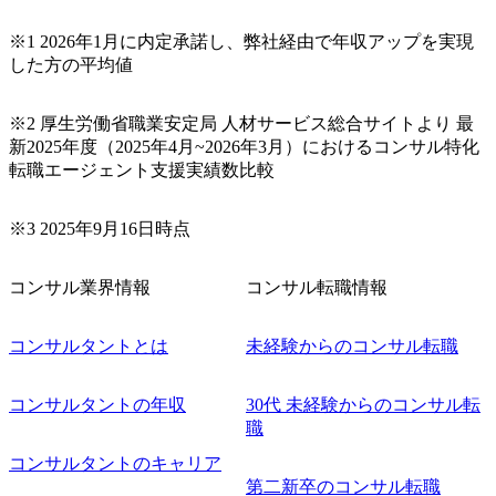
、データ
ルール・
※1 2026年1月に内定承諾し、弊社経由で年収アップを実現
AI導入コ
した方の平均値
成AIや
導入にあ
やROI
際に効果
※2 厚生労働省職業安定局 人材サービス総合サイトより 最
・開発も組
新2025年度（2025年4月~2026年3月）におけるコンサル特化
実施し、
転職エージェント支援実績数比較
※3 2025年9月16日時点
コンサル業界情報
コンサル転職情報
コンサルタントとは
未経験からのコンサル転職
コンサルタントの年収
30代 未経験からのコンサル転
職
コンサルタントのキャリア
第二新卒のコンサル転職