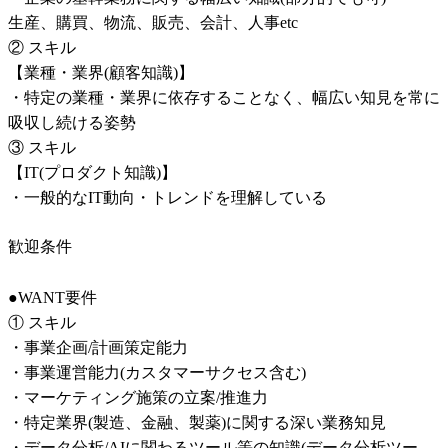
生産、購買、物流、販売、会計、人事etc

② スキル

【業種・業界(顧客知識)】

・特定の業種・業界に依存することなく、幅広い知見を常に
吸収し続ける姿勢

③ スキル

【IT(プロダクト知識)】

・一般的なIT動向・トレンドを理解している
歓迎条件
●WANT要件

① スキル

・事業企画/計画策定能力

・事業運営能力(カスタマーサクセス含む)

・マーケティング施策の立案/推進力

・特定業界(製造、金融、製薬)に関する深い業務知見

・データ分析/AIに関わるツール等の知識(データ分析ツー