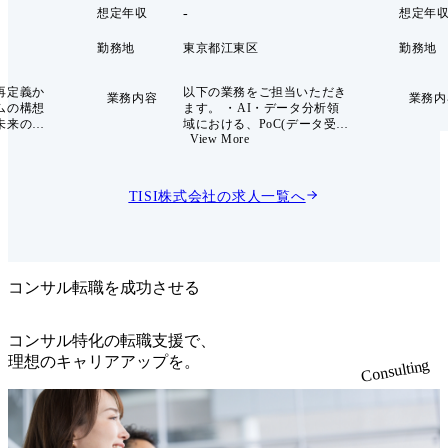
-
想定年収
想定年
勤務地
東京都江東区
勤務地
再定義か
以下の業務をご担当いただき
業務内容
業務内
ムの構想
ます。 ・AI・データ分析領
未来のス
域における、PoC(データ受
View More
するコン
領、分析、顧客および顧客経
していま
営層への提言、実行計画策
、特定の領
定)及びAIモデル構築案件の
ol制」を
プロジェクトマネージャー ・
TISI株式会社
の求人一覧へ
策定から
データ利活用に関するコンサ
まで、シ
ルティングワークのプロジェ
クトに関
クトマネージャー ・案件獲得
 最大の武
に向けた提案活動(新規・継
ト等の先
続ともに)※営業はおります
るエンジ
が、提案オーナーはお任せし
コンサル転職を成功させる
境。単な
ます。 ・事業会社様とTISの
留まら
データ分析事業を掛け合わせ
会実装」
てスキームによる事業企画及
コンサル特化の転職支援で、
を創出す
び事業の推進 【プロジェクト
理想のキャリアアップを。
Consulting
ルとし
例】 ・生成AIを活用したナ
ができる
レッジ検索の高度化、体験型
アプリのレコメンドアルゴリ
にTISの
ズム、画像解析による船の沈
部、サー
み具合の計測、製造装置異常
AI戦略
検知、金融業界顧客の優良顧