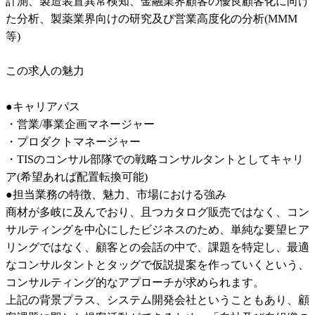
計測、製造装置異常検知、金融業界顧客の優良顧客化に向け
た分析、製薬業界向けの研究及び営業高度化の分析(MMM
等)
この求人の魅力
●キャリアパス

・営業/事業企画マネージャー

・プロダクトマネージャー

・TISのコンサル部隊での戦略コンサルタントとしてキャリ
ア(希望あれば配置転換可能)

●担当業務の特徴、魅力、市場における強み

商材が多岐に及んでおり、且つカタログ販売ではなく、コン
サルティングを中心にしたビジネスのため、単純な要望ヒア
リングではなく、顧客との会話の中で、課題を特定し、最適
なコンサルタントとタッグで仮説提案を作っていくという、
コンサルティング的なアプローチが求められます。

上記の背景プラス、システム開発会社ということもあり、顧