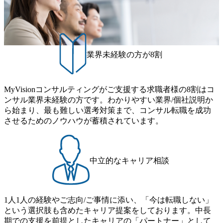
ビリティ
客化に向けた分析、製薬業界
画策定、
向けの研究及び営業高度化の
ザイン・
分析(MMM等)
適化、な
ンサルテ
テム企画構
業界未経験の方が8割
変革を目的
応じた基
の立案
ネスモデ
プロセス
MyVisionコンサルティングがご支援する求職者様の8割はコ
を支援す
ンサル業界未経験の方です。わかりやすい業界/個社説明か
ング
グ 当事
ら始まり、最も難しい選考対策まで、コンサル転職を成功
エンジニ
させるためのノウハウが蓄積されています。
企画～実
能なAI
④先端テク
プロダク
ィクスなど
中立的なキャリア相談
を活用し
発を多く
企画・運
 【プロジ
テム企画構
1人1人の経験やご志向/ご事情に添い、「今は転職しない」
ー ・企
という選択肢も含めたキャリア提案をしております。中長
経営改革
期での支援を前提としたキャリアの「パートナー」として
きテーマ