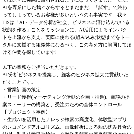
AIを専業にした我々からするとまだまだ、「試す」で終わ
ってしまっているお客様が多いというのも事実です。我々
TISは「AI・データ分析が社会、ビジネスに溶け込んでいる
状態を作る」ことをミッションに、AI活用によるインパク
トを上流から支え、実際に使わる(組み込み)状態までをトー
タルに支援する組織体になるべく、この考え方に賛同して頂
ける仲間を探しています!

以下の業務をご担当いただきます。

AI/分析ビジネスを提案し、顧客のビジネス拡大に貢献いた
だくことです。

・営業計画の策定

・リード獲得(マーケティング活動の企画・推進)、商談の提
案ストーリーの構築と、受注のための全体コントロール

【プロジェクト事例】

・生成AIを活用したナレッジ検索の高度化、体験型アプリ
のレコメンドアルゴリズム、画像解析による船の沈み具合の