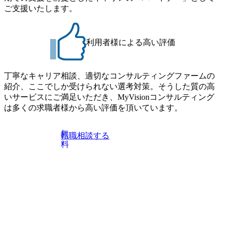
 ・また経
ご支援いたします。
えるグル
グランド
ップ策定
ンサル:
利用者様による高い評価
イアント企
治体に対
ー×地方
 ・対象が
丁寧なキャリア相談、適切なコンサルティングファームの
あり、地
紹介、ここでしか受けられない選考対策。そうした質の高
地方創生
セットを
いサービスにご満足いただき、MyVisionコンサルティング
アから検
は多くの求職者様から高い評価を頂いています。
ービス開
当事業部の
ジネスと
無
転職相談する
商談管理に
料
ーション
画、AI
業部のア
た事業を
企画から
X:データ
テクノロジ
タ利活用
システム
データ資
ータスチュ