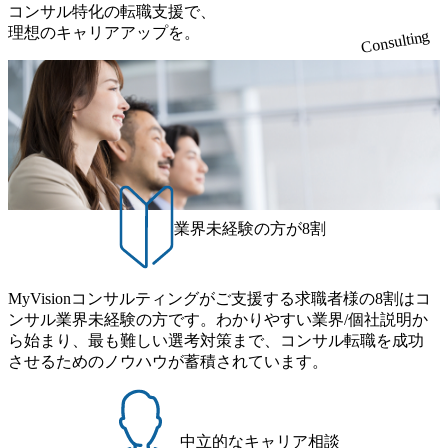
edia &
Tech Industry & Innovation) ・
コンサル特化の転職支援で、
ハイテク、エレクトロニクス
理想のキャリアアップを。
Consulting
) ・ハイテ
業界のお客様の様々な経営課
ス業界の
題やニーズに対して、幅広い
課題やニ
知識、経験を活かし、事業戦
い知識、
略や解決策の提案から実行支
戦略や解
援まで、幅広いサービスを提
支援ま
供します。 ●個人に期待する
を提供し
役割やミッション ・コンサル
ティングプロジェクトへプロ
ンサルティ
ジェクトリーダー/メンバーと
プロジェ
しての参画/推進 ・ハイテ
バーとして
ク、通信、メディア、などの
テク、通
業界におけるコンサルティン
業界未経験の方が8割
の業界に
グ提案活動への参画/推進 ・
ング提案
コンサルタントの人材育成 ・
・コンサ
オファリング開発、Thought
 ・オファ
Leadership、組織変革タスク
t
フォースなど事業/組織づくり
MyVisionコンサルティングがご支援する求職者様の8割はコ
変革タスク
の活動への参画/推進 ●具体的
ンサル業界未経験の方です。わかりやすい業界/個社説明か
組織づくり
なPJ例(業界及びテーマ) ・大
的
ら始まり、最も難しい選考対策まで、コンサル転職を成功
手エレクトロニクスメーカー
マ) ・大
全社DX変革推進支援 ・大手
させるためのノウハウが蓄積されています。
メーカー
エレクトロニクスメーカー 業
 ・大手
務変革推進支援 ・大手情報通
ーカー 業
信会社 アカウント戦略策定支
大手情報通
援 ・大手IT企業 新規事業戦
戦略策定支
略立案実行支援 etc... ●人材育
中立的なキャリア相談