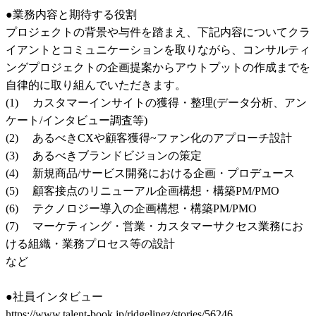
●業務内容と期待する役割

プロジェクトの背景や与件を踏まえ、下記内容についてクラ
イアントとコミュニケーションを取りながら、コンサルティ
ングプロジェクトの企画提案からアウトプットの作成までを
自律的に取り組んでいただきます。

(1)     カスタマーインサイトの獲得・整理(データ分析、アン
ケート/インタビュー調査等)

(2)     あるべきCXや顧客獲得~ファン化のアプローチ設計

(3)     あるべきブランドビジョンの策定

(4)     新規商品/サービス開発における企画・プロデュース

(5)     顧客接点のリニューアル企画構想・構築PM/PMO

(6)     テクノロジー導入の企画構想・構築PM/PMO

(7)     マーケティング・営業・カスタマーサクセス業務にお
ける組織・業務プロセス等の設計

など

●社員インタビュー

https://www.talent-book.jp/ridgelinez/stories/56246