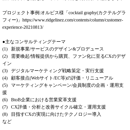
プロジェクト事例:オルビス様「cocktail graphy(カクテルグラ
フィー)」https://www.ridgelinez.com/contents/column/customer-
experience-20210813/

●主なコンサルティングテーマ

(1)   新規事業/サービスのデザイン&プロデュース

(2)   需要喚起/情報提供から購買、ファン化に至るCXのデザ
イン

(3)   デジタルマーケティング戦略策定・実行支援

(4)   顧客接点(Webサイト/EC等)の評価・リニューアル

(5)   マーケティングキャンペーン/会員制度の企画・運用支
援

(6)   BtoB企業における営業変革支援

(7)   CX評価・分析と改善サイクル確立・運用支援

(8)   目指すCXの実現に向けたテクノロジー導入

など
