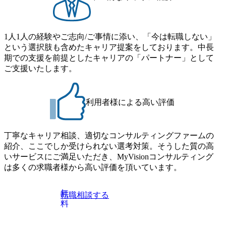
規事業戦
成/オンボーディング ・入社
育
時研修プログラム 2日間:会社
 ・入社
説明、人事制度説明、
日間:会社
Welcome lunch、PCセットア
、
ップ(全員) 8日間:コンサルタ
1人1人の経験やご志向/ご事情に添い、「今は転職しない」
PCセットア
ント基礎・実践研修(Senior
という選択肢も含めたキャリア提案をしております。中長
コンサルタ
Manager以下での入社者) 5日
期での支援を前提としたキャリアの「パートナー」として
nior
間:リサーチトレーニング
者) 5日
(Senior Consultant以下での入
ご支援いたします。
ング
社者・コンサル未経験者) ・
nt以下での入
TMT Practice プロフェッショ
者) ・
ナルファーム出身マネジメン
ロフェッショ
ト陣からのOJT・フォロー
利用者様による高い評価
ネジメン
ォロー
丁寧なキャリア相談、適切なコンサルティングファームの
紹介、ここでしか受けられない選考対策。そうした質の高
いサービスにご満足いただき、MyVisionコンサルティング
は多くの求職者様から高い評価を頂いています。
無
転職相談する
料