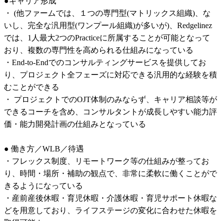
●キャリア形成

・ (他ファームでは、１つの専門型(マトリックス組織)、な
いし、完全な汎用型(ワンプール組織)が多いが)、Redgelinez
では、1人最大2つのPracticeに所属することが可能となって
おり、複数の専門性を高められる仕組みになっている

・End-to-Endでのコンサルティングサービスを提供してお
り、プロジェクト全フェーズに対応できる汎用的な経験を積
むことができる

・ プロジェクトでのOJT体制のみならず、キャリア相談等が
できるコーチを含め、コンサルタントが成長しやすい能力評
価・能力開発計画の仕組みとなっている

● 働き方／WLB／待遇                                                

・フレックス制度、リモートワーク等の仕組みが整ってお
り、時間・場所・補助の観点で、非常に柔軟に働くことがで
きるようになっている

・産前産後休暇・育児休暇・介護休暇・育児サポート休暇な
どを用意しており、ライフステージの変化に合わせた休暇を