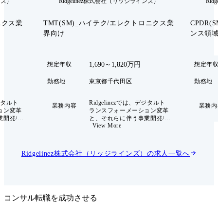
ンズ）
Ridgelinez株式会社（リッジラインズ）
Ri
ニクス業
TMT(SM)_ハイテク/エレクトロニクス業
CPDR
界向け
ンス領
1,690～1,820万円
想定年収
想定年
勤務地
東京都千代田区
勤務地
デジタルト
Ridgelinezでは、デジタルト
業務内容
業務内
ョン変革
ランスフォーメーション変革
業開発/新
と、それらに伴う事業開発/新
View More
プロセ
規事業創出、組織・プロセ
報システ
ス・人材スキル・情報システ
絡むコン
ムの変革が複合的に絡むコン
対し、国
サルティング案件に対し、国
Ridgelinez株式会社（リッジラインズ）
の求人一覧へ
域を持つ
内外の様々な専門領域を持つ
クロスボ
メンバーと連携し、クロスボ
ューショ
ーダー、クロスソリューショ
ィングサ
ンによるコンサルティングサ
とでクラ
ービスを提供することでクラ
に貢献し
イアントの事業変革に貢献し
コンサル転職を成功させる
ています。 ●組織としてのミ
ッション(Industry Group/High