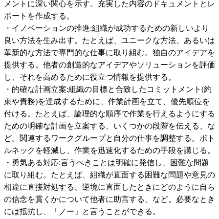
メントに深い関心を示す。充実した内容のドキュメントとレ
ポートを作成する。

・イノベーションの推進:組織が成功するための新しいより
良い方法を生み出す。たとえば、ユニークな方法、あるいは
革新的な方法で専門的な仕事に取り組む。独自のアイデアを
提供する。他者の創造的なアイデアやソリューションを評価
し、それを高めるために役立つ情報を提供する。

・的確な計画立案:組織の目標と合致したコミットメント(約
束や責務)を達成するために、作業計画を立て、優先順位を
付ける。たとえば、論理的な順序で作業を行えるようにする
ための明確な計画を立案する、いくつかの段階を伝える、な
ど。関連するワークグループと自分の仕事を調整する。ボト
ルネックを軽減し、作業を迅速化するための手段を講じる。

・勇気ある対応:言うべきことは明確に発信し、困難な問題
に取り組む。たとえば、組織が直面する困難な問題や意見の
相違に直接対処する、逆境に直面したときにどのように自ら
の信念を貫くかについて他者に助言する、など。必要なとき