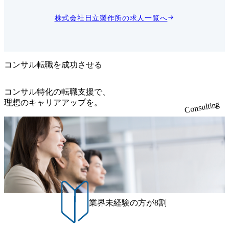
クト全体
を行います。 職務詳細 職務
びパフォ
は次の通りです。希望する職
株式会社日立製作所
の求人一覧へ
ととも
務詳細・キャリアプラン等に
、予算、
ついて、面接時に是非お聞か
る立場と
せください。 (1)提案 ・お客
推進いた
様の制度・システムの検討支
援、RFI・RFP等への対応 (2)
にプロジ
構築 ・お客様・官公庁のステ
コンサル転職を成功させる
、リソー
ークホルダーと協創し、制度
のプロジ
方針の検討 ・検討結果を踏ま
行いま
えたシステム設計 ・設計段階
コンサル特化の転職支援で、
の関係構築
でのシステム利用者からの意
理想のキャリアアップを。
Consulting
び懸念事
見収集、意見の設計への反映
だきま
・設計内容をもとに協力会社
への開発作業指示、品質管
 現在、全
理、進捗確認 ・お客様・各ス
タル庁や
テークホルダーと課題調整や
ステムの
リスク管理 働く環境 (1)配属
の移行、
組織/チーム 当部全体の人
、大きな
数規模は、社員約50名、パー
おりま
トナー会社メンバ約200名で
景のなか
す。 年齢層は、いずれのプ
島地区の
ロジェクトも20代～40代が中
システム
心で、若手からベテランの幅
業界未経験の方が8割
保守のプ
広いメンバ構成です。 プロ
ていただ
ジェクトに応じて複数の課で
編成していますので、いずれ
ユニット
かの課に配属頂きます。 (2)