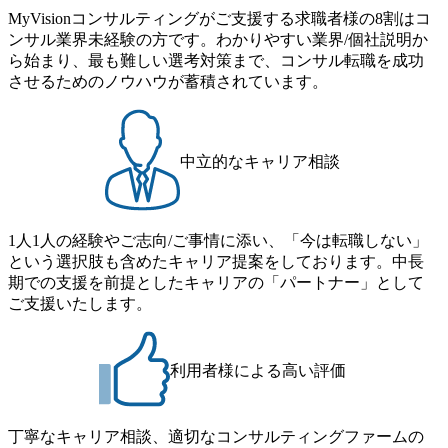
治体ソリュ
働き方 在宅勤務との併用が
MyVisionコンサルティングがご支援する求職者様の8割はコ
西日本公共
可能です。出勤は、対面でコ
ンサル業界未経験の方です。わかりやすい業界/個社説明か
ミュニケーションを円滑にす
ン) 配属
ら始まり、最も難しい選考対策まで、コンサル転職を成功
るため、プロジェクトごとに
・広島地
定めています。 お客様先へ
させるためのノウハウが蓄積されています。
主に県と
の打ち合わせ等、勤務先近傍
情報シス
(主に東京都内)への出張があ
運用サー
ります。 ※上記内容は、募集
す。 IT
開始時点の内容であり、入社
メントの
後必要に応じて変更となる場
中立的なキャリア相談
ジネスを
合がございます。予めご了承
所属し、
ください。 配属組織名 デジ
術で身近
タルサービスビジネスユニッ
上や地域
ト(公共システム) 社会ビジネ
んでおり
スユニット 公共システム事業
1人1人の経験やご志向/ご事情に添い、「今は転職しない」
場所につい
部 公共ソリューション推進第
という選択肢も含めたキャリア提案をしております。中長
山市内、
二本部 公共ソリューション推
期での支援を前提としたキャリアの「パートナー」として
募者の希
進第五部 配属組織について
ります。
(概要・ミッション) 国の社会
ご支援いたします。
トップメ
保障制度(年金保険分野)を基
幹システムとDXで支えてい
bqq3aqnR
る組織です。 社会保障分野
は、社会課題解決に向けた制
利用者様による高い評価
JrlX_Uv
度改革とDX化を推進してい
ます。 システムのモダナイ
ステム構
ズ・クラウド化や、データ利
績を積む
活用の社会実装などに取り組
丁寧なキャリア相談、適切なコンサルティングファームの
・経験に応
んでおり、国民のQOL向上、