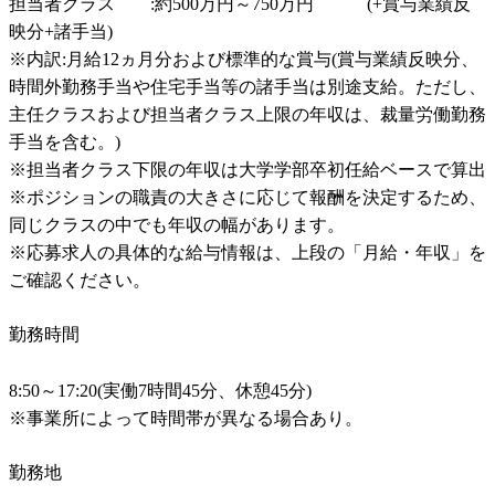
担当者クラス　　:約500万円～750万円　　　(+賞与業績反
映分+諸手当)

※内訳:月給12ヵ月分および標準的な賞与(賞与業績反映分、
時間外勤務手当や住宅手当等の諸手当は別途支給。ただし、
主任クラスおよび担当者クラス上限の年収は、裁量労働勤務
手当を含む。)

※担当者クラス下限の年収は大学学部卒初任給ベースで算出

※ポジションの職責の大きさに応じて報酬を決定するため、
同じクラスの中でも年収の幅があります。

※応募求人の具体的な給与情報は、上段の「月給・年収」を
ご確認ください。
勤務時間
8:50～17:20(実働7時間45分、休憩45分)

※事業所によって時間帯が異なる場合あり。
勤務地