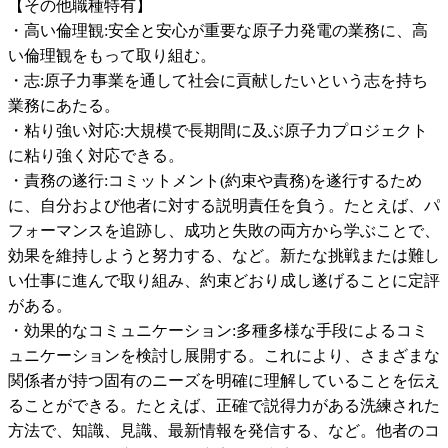
【その他職種特有】

・高い倫理観:安全と安心が重要な原子力発電の業務に、高
い倫理観をもって取り組む。

・志:原子力事業を通して社会に貢献したいという志を持ち
業務にあたる。

・粘り強い対応:大規模で長期間に及ぶ原子力プロジェクト
に粘り強く対応できる。

・責務の遂行:コミットメント(約束や責務)を遂行するため
に、自分および他者に対する説明責任を負う。たとえば、パ
フォーマンスを追跡し、成功と失敗の両方から学ぶことで、
効果を維持しようと努力する、など。新たな挑戦または難し
い仕事に進んで取り組み、約束どおり成し遂げることに定評
がある。

・効果的なコミュニケーション:多種多様な手段によるコミ
ュニケーションを検討し展開する。これにより、さまざまな
関係者が持つ固有のニーズを明確に理解していることを伝え
ることができる。たとえば、正確で説得力がある洗練された
方法で、知識、見識、最新情報を発信する、など。他者のコ