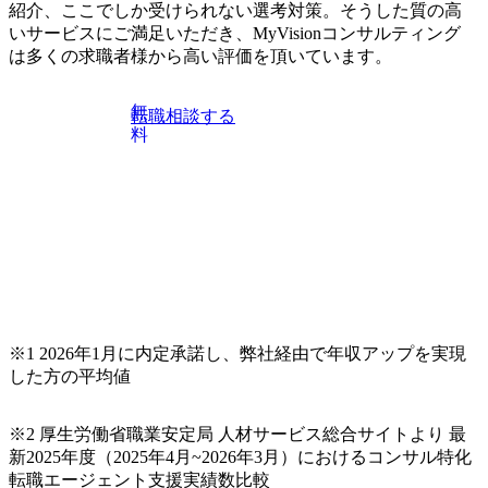
紹介、ここでしか受けられない選考対策。そうした質の高
ロジェク
制度の安定かつ持続可能な将
プロジェ
来を目指しています。 【参考
いサービスにご満足いただき、MyVisionコンサルティング
織マネジ
資料】 ・SEトップメッセー
は多くの求職者様から高い評価を頂いています。
ップする
ジ:https://youtu.be/Nbqq3aqnR
ag ・事業部紹介映
0名程度の
像:https://youtu.be/QJrlX_Uv
無
転職相談する
裁量のも
WS8
料
多いです
を持った
協力がし
プロジェク
在宅勤務
 ※上記内
の内容で
合がござ
くださ
※1 2026年1月に内定承諾し、弊社経由で年収アップを実現
した方の平均値
※2 厚生労働省職業安定局 人材サービス総合サイトより 最
新2025年度（2025年4月~2026年3月）におけるコンサル特化
転職エージェント支援実績数比較