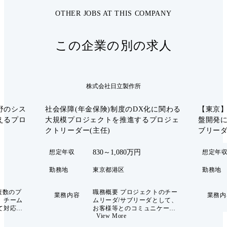
OTHER JOBS AT THIS COMPANY
この企業の別の求人
株式会社日立製作所
野のシス
社会保障(年金保険)制度のDX化に関わる
【東京
えるプロ
大規模プロジェクトを推進するプロジェ
盤開発に
クトリーダー(主任)
ブリーダ
830～1,080万円
想定年収
想定年
勤務地
東京都港区
勤務地
複数のプ
職務概要 プロジェクトのチー
業務内容
業務内
、チーム
ムリーダ/サブリーダとして、
て対応い
お客様等とのコミュニケーシ
View More
ジェクトの
ョンや、チームメンバを牽引
作成に重
して、提案や構築の取り纏め