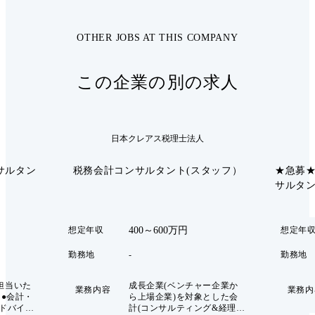
OTHER JOBS AT THIS COMPANY
この企業の別の求人
日本クレアス税理士法人
サルタン
税務会計コンサルタント(スタッフ）
★急募
サルタン
400～600万円
想定年収
想定年
勤務地
-
勤務地
担当いた
成長企業(ベンチャー企業か
業務内容
業務内
ら上場企業)を対象とした会
アドバイス
計(コンサルティング&経理ア