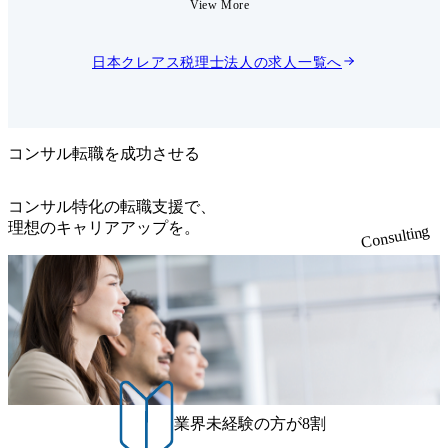
View More
チェッ
ウトソーシング)・税務業務
・年次決
をご担当いただきます。 【詳
結納税、
細】 ●会計・税務 実務支援及
業承継、
びアドバイス ・税務申告書作
日本クレアス税理士法人
の求人一覧へ
デリジェ
成・チェック、記帳代行、月
ント開拓
次・年次決算、四半期決算、
 ※ご経
連結納税、確定申告、相続・
する業務
事業承継、国際税務、セカン
ドオピニオンなど ●1税務コ
ンサルティング(国内税務、
コンサル転職を成功させる
企業再編、事業承継コンサ
ル) ●1税務デュー・デリジェ
ンス ●1クライアント経理支
コンサル特化の転職支援で、
援業務(1ヶ月のうち数日間)
理想のキャリアアップを。
Consulting
※ご経験や能力により担当す
る業務は異なります。
業界未経験の方が8割