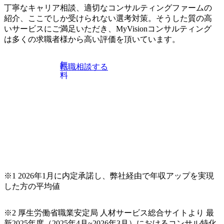
丁寧なキャリア相談、適切なコンサルティングファームの
紹介、ここでしか受けられない選考対策。そうした質の高
いサービスにご満足いただき、MyVisionコンサルティング
は多くの求職者様から高い評価を頂いています。
無
転職相談する
料
※1 2026年1月に内定承諾し、弊社経由で年収アップを実現
した方の平均値
※2 厚生労働省職業安定局 人材サービス総合サイトより 最
新2025年度（2025年4月~2026年3月）におけるコンサル特化