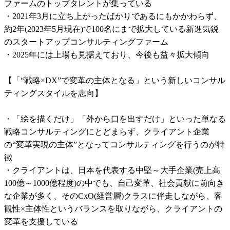
ファームのトップタレントが集っている

・2021年3月に立ち上がったばかりであるにもかかわらず、
約2年(2023年5月現在)で100名にまで拡大している新進気鋭
のスタートアップコンサルティングファーム

・2025年には上場も見据えており、今後も益々拡大傾向

【「“戦略×DX”で変革の主体となる」という新しいコンサル
ティングスタイルを志向】                                                                 

・「絵を描くだけ」「外から口を出すだけ」といった単なる
戦略コンサルティングにとどまらず、クライアント企業
の“変革実現の主体”となってコンサルティングを行うのが特
徴

・クライアントは、日本を代表する中堅～大手企業(売上高
100億～1000億程度)の中でも、自己変革、社会貢献に前向き
な企業が多く、そのCxO(経営層)クラスに伴走しながら、客
観性×主体性というバランスを取りながら、クライアントの
変革を支援している
