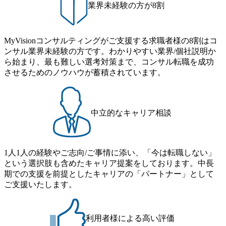
業界未経験の方が8割
質なサービス提供を実現する
トップファームとして、クラ
イアントの持続的成長と変化
を共に実現いたします。
MyVisionコンサルティングがご支援する求職者様の8割はコ
ンサル業界未経験の方です。わかりやすい業界/個社説明か
ら始まり、最も難しい選考対策まで、コンサル転職を成功
させるためのノウハウが蓄積されています。
中立的なキャリア相談
1人1人の経験やご志向/ご事情に添い、「今は転職しない」
という選択肢も含めたキャリア提案をしております。中長
期での支援を前提としたキャリアの「パートナー」として
ご支援いたします。
利用者様による高い評価