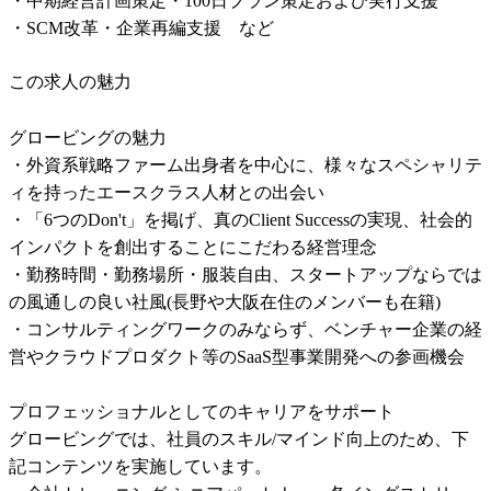
・中期経営計画策定・100日プラン策定および実行支援 

・SCM改革・企業再編支援　など 
この求人の魅力
グロービングの魅力

・外資系戦略ファーム出身者を中心に、様々なスペシャリテ
ィを持ったエースクラス人材との出会い

・「6つのDon't」を掲げ、真のClient Successの実現、社会的
インパクトを創出することにこだわる経営理念

・勤務時間・勤務場所・服装自由、スタートアップならでは
の風通しの良い社風(長野や大阪在住のメンバーも在籍)

・コンサルティングワークのみならず、ベンチャー企業の経
営やクラウドプロダクト等のSaaS型事業開発への参画機会

プロフェッショナルとしてのキャリアをサポート

グロービングでは、社員のスキル/マインド向上のため、下
記コンテンツを実施しています。
