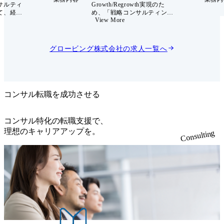
サルティ
Growth/Regrowth実現のた
て、経営
め、「戦略コンサルティン
View More
たは担当
グ」×「フィナンシャルアド
・経営管
バイザリー」を提供する統合
ただきま
型コンサルティング事業 仕事
内容 M&Aにおける事業・財
グロービング株式会社
の求人一覧へ
事業計画
務デューディリジェンスやFA
よび実行
業務に加え、前後プロセスで
制の構築
ある戦略策定やPMI(統合プロ
理の推進
セス)まで、M&Aを一気通貫
特命案
で支援し、クライアントの企
ェクト等
業価値向上に寄与していま
コンサル転職を成功させる
す。 M&Aの一気通貫サービ
スに加えて、大企業はもとよ
り中堅上場企業や中堅・中小
コンサル特化の転職支援で、
企業案件も含めて、中期経営
理想のキャリアアップを。
Consulting
計画の策定支援や実行支援、
ターンアラウンド、DX(デジ
タルトランスフォーメーショ
ン)推進、オペレーション改
革、コスト削減、など、クラ
イアントが直面する様々な課
題に向き合い、企業価値向上
の支援にも注力しています。
我々は、日本を代表する企業
の支援と合わせて、中堅上場
企業や中堅・中小企業のマー
ケットにおいても、真に高品