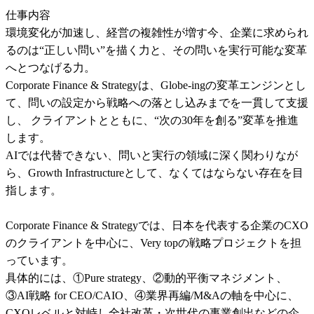
仕事内容

環境変化が加速し、経営の複雑性が増す今、企業に求められ
るのは“正しい問い”を描く力と、その問いを実行可能な変革
へとつなげる力。 

Corporate Finance & Strategyは、Globe-ingの変革エンジンとし
て、問いの設定から戦略への落とし込みまでを一貫して支援
し、 クライアントとともに、“次の30年を創る”変革を推進
します。 

AIでは代替できない、問いと実行の領域に深く関わりなが
ら、Growth Infrastructureとして、なくてはならない存在を目
指します。 

Corporate Finance & Strategyでは、日本を代表する企業のCXO
のクライアントを中心に、Very topの戦略プロジェクトを担
っています。

具体的には、①Pure strategy、②動的平衡マネジメント、
③AI戦略 for CEO/CAIO、④業界再編/M&Aの軸を中心に、
CXOレベルと対峙し全社改革・次世代の事業創出などの企