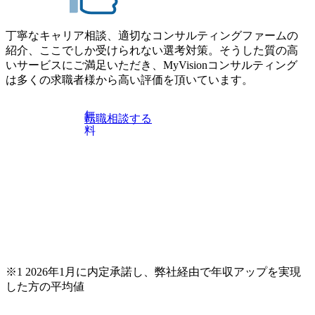
丁寧なキャリア相談、適切なコンサルティングファームの
紹介、ここでしか受けられない選考対策。そうした質の高
いサービスにご満足いただき、MyVisionコンサルティング
は多くの求職者様から高い評価を頂いています。
無
転職相談する
料
※1 2026年1月に内定承諾し、弊社経由で年収アップを実現
した方の平均値