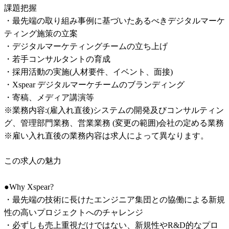
課題把握

・最先端の取り組み事例に基づいたあるべきデジタルマーケ
ティング施策の立案

・デジタルマーケティングチームの立ち上げ

・若手コンサルタントの育成

・採用活動の実施(人材要件、イベント、面接)

・Xspear デジタルマーケチームのブランディング

・寄稿、メディア講演等

※業務内容:(雇入れ直後)システムの開発及びコンサルティン
グ、管理部門業務、営業業務 (変更の範囲)会社の定める業務

※雇い入れ直後の業務内容は求人によって異なります。
この求人の魅力
●Why Xspear?

・最先端の技術に長けたエンジニア集団との協働による新規
性の高いプロジェクトへのチャレンジ

・必ずしも売上重視だけではない、新規性やR&D的なプロ