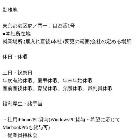
勤務地
東京都港区虎ノ門一丁目23番1号

●本社所在地

就業場所:(雇入れ直後)本社 (変更の範囲)会社の定める場所
休日・休暇
土日・祝祭日

年次有給休暇、慶弔休暇、年末年始休暇

産前産後休暇、育児休暇、介護休暇、裁判員休暇
福利厚生・諸手当
・社用iPhone/PC貸与(WindowsPC貸与・希望に応じて
MacbookProも貸与可)

・従業員持株会
