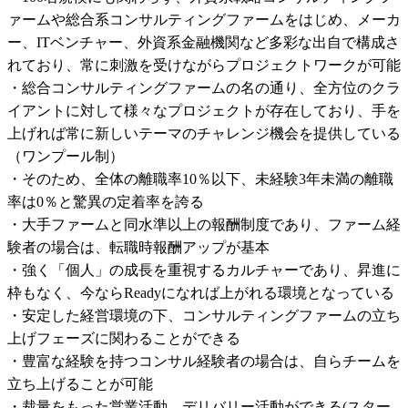
ァームや総合系コンサルティングファームをはじめ、メーカ
ー、ITベンチャー、外資系金融機関など多彩な出自で構成さ
れており、常に刺激を受けながらプロジェクトワークが可能

・総合コンサルティングファームの名の通り、全方位のクラ
イアントに対して様々なプロジェクトが存在しており、手を
上げれば常に新しいテーマのチャレンジ機会を提供している
（ワンプール制）

・そのため、全体の離職率10％以下、未経験3年未満の離職
率は0％と驚異の定着率を誇る

・大手ファームと同水準以上の報酬制度であり、ファーム経
験者の場合は、転職時報酬アップが基本

・強く「個人」の成長を重視するカルチャーであり、昇進に
枠もなく、今ならReadyになれば上がれる環境となっている

・安定した経営環境の下、コンサルティングファームの立ち
上げフェーズに関わることができる

・豊富な経験を持つコンサル経験者の場合は、自らチームを
立ち上げることが可能

・裁量をもった営業活動、デリバリー活動ができる(スター