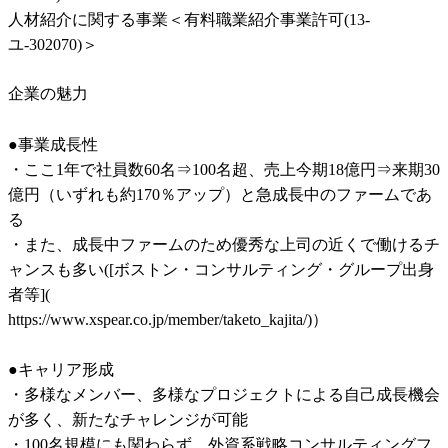
人材紹介に関する事業＜有料職業紹介事業許可(13-
ユ-302070)＞
企業の魅力
●事業成長性

・ここ1年で社員数60名⇒100名超、売上今期18億円⇒来期30
億円（いずれも約170％アップ）と急成長中のファームであ
る

・また、成長中ファームのため優秀な上司の近くで働けるチ
ャンスも多い([ボストン・コンサルティング・グループ出身
者等](

https://www.xspear.co.jp/member/taketo_kajita/)）

●キャリア形成

・多様なメンバー、多様なプロジェクトによる自己成長機会
が多く、新たなチャレンジが可能

・100名規模にも関わらず、外資系戦略コンサルティングフ