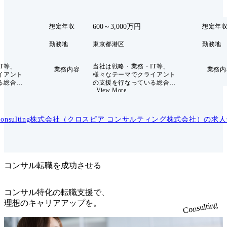
600～3,000万円
想定年収
想定年
勤務地
東京都港区
勤務地
T等、
当社は戦略・業務・IT等、
業務内容
業務内
イアント
様々なテーマでクライアント
る総合コ
の支援を行なっている総合コ
View More
ームで
ンサルティングファームで
保険・証
す。クライアントは保険・証
ディアな
券、製造業、通信メディアな
まらず、
どの民間企業にとどまらず、
r Consulting株式会社（クロスピア コンサルティング株式会社）
の求人
多種多様
公共分野に至るまで多種多様
をリードす
です。 また、事業をリードす
開発経験
る経営陣・MD陣は開発経験
知見に長
のあるテクノロジー知見に長
ライアン
けたメンバーと、クライアン
めには戦
トに価値提供するためには戦
コンサル転職を成功させる
構築に加
略やビジネスモデル構築に加
の高いア
え、それを支える質の高いア
術力が必
プリケーションや技術力が必
コンサル特化の転職支援で、
したMBB
要であると強く理解したMBB
理想のキャリアアップを。
Consulting
ム
や外資系総合ファーム
が融合
Strategy部門出身者が融合
の実行ま
し、戦略立案からその実行ま