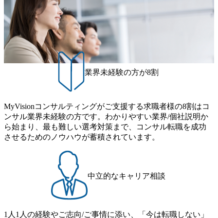
援を行って
でEnd to Endで支援を行って
おります。 業界を代表する大
同) ※ご
手企業を中心としたクライア
にアサイ
ントに対し、テクノロジーを
 ・エ
活用した経営課題解決を支援
業:新規事
するコンサルティングサービ
ミクスプラ
スに従事いただきます。 ま
事業構想
た、組織の柔軟性が高いた
、IPの
め、希望があればメンバーク
業界未経験の方が8割
出支援 ・
ラスであっても案件獲得に向
AIによる
けた提案活動に関わることが
推進/デー
できます。 例として下記のよ
向けた
うなプロジェクトに参画いた
援 ・マ
だきます。 ▼主なプロジェク
MyVisionコンサルティングがご支援する求職者様の8割はコ
の構想策
ト事例(一部抜粋) ※ご経歴や
ンサル業界未経験の方です。わかりやすい業界/個社説明か
 ・コング
ご希望を参考にアサインを決
業から転換
ら始まり、最も難しい選考対策まで、コンサル転職を成功
定しております。 ・エンター
戦略・組
テイメント企業:新規事業立案
させるためのノウハウが蓄積されています。
通じた中
支援/ダイナミクスプライシン
・専門商
グを活用した事業構想及び販
の事業戦
売戦略立案支援 ・製造メーカ
DX戦略の
ー:IoT、AIによるアナリティ
ト推進支
クス活用推進/データ駆動型経
中立的なキャリア相談
ロセスの
営実現に向けたDX構想策定
約とポート
～実行支援 ・メディア:NFT
・金融業:
等の新規事業戦略立案支援 ・
のM&A
コングロマリット:創業事業か
PMI(シ
ら転換後の事業戦略・R&D戦
1人1人の経験やご志向/ご事情に添い、「今は転職しない」