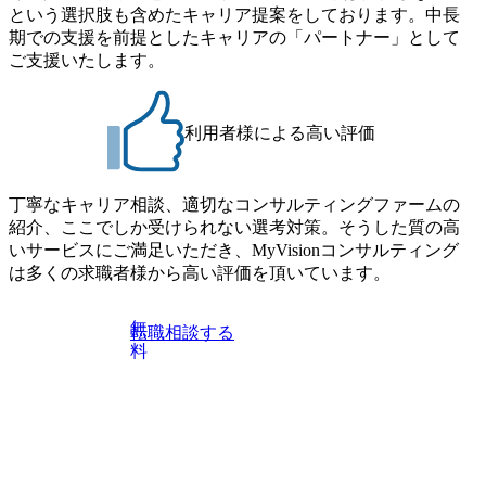
ョン構築
略・組織再編の事例研究を通
という選択肢も含めたキャリア提案をしております。中長
Oシステム
じた中長期R&D戦略策定 ・
期での支援を前提としたキャリアの「パートナー」として
ing
専門商社:SaaS新サービスの
ザイン・実
事業戦略策定支援 ・海運:DX
ご支援いたします。
会社:基
戦略の具体化とプロジェクト
するシス
推進支援(プライシングプロ
 ・官公
セスの半自動化/データ集約と
援、人工
ポートフォリオ検討支援) ・
利用者様による高い評価
支援、科
金融業:ネット証券ビジネスの
ョン政策
M&A検討支援及び買収後の
AI子会
PMI(システム・オペレーショ
ディープパ
ン構築支援) ・証券業:STOシ
丁寧なキャリア相談、適切なコンサルティングファームの
」と連携
ステム(Security Token
紹介、ここでしか受けられない選考対策。そうした質の高
援コンサ
Offering system)グランドデザ
イン・実装支援 ・官公
いサービスにご満足いただき、MyVisionコンサルティング
庁:ERPリプレイスに伴うシス
は多くの求職者様から高い評価を頂いています。
テム導入支援 ・その他:AI
子会社「DeepPercept(ディー
プパーセプト)株式会社」と
無
転職相談する
連携した先端技術活用支援コ
料
ンサルティング など 【キャ
リアパスについて】 以下のよ
うなキャリアパスを選択する
ことが可能です。 ・コアコン
サルティングスキルを獲得し
戦略系・業務系コンサルティ
ングを選択 ・グローバルコミ
ュニケーション力を活かした