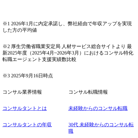
クロスボーダー・クロスカル
チャラルなプロジェクトリー
ダー ・IT経験を活かしたITコ
ンサルティングキャリアを選
択(IT戦略策定、ITガバナンス
※1 2026年1月に内定承諾し、弊社経由で年収アップを実現
構築、ITPMOなど) ・AI・ク
した方の平均値
ラウド・ブロックチェーンと
いったキーテクノロジーを軸
としたテクノロジーコンサル
ティングキャリアを選択 ・グ
※2 厚生労働省職業安定局 人材サービス総合サイトより 最
ループ会社のシンプレクス株
新2025年度（2025年4月~2026年3月）におけるコンサル特化
式会社へのジョブローテーシ
転職エージェント支援実績数比較
ョンも可能(PM/Techキャリア
の選択も可能) 【タイトルに
ついて】 ・アナリストとコン
サルタントの間は、特定の業
※3 2025年9月16日時点
界・テーマによらず、幅広く
経験を積みながら、コンサル
タントとしての基礎を身につ
コンサル業界情報
コンサル転職情報
けます。 まずは単一PJ内の与
えられた役割を自力で完遂す
るための経験を積んでいただ
コンサルタントとは
未経験からのコンサル転職
きます。 ・マネージャー、シ
ニアマネージャーにおいて
は、1～3件のPJを同時に管理
コンサルタントの年収
し、並行して複数の提案業務
30代 未経験からのコンサル転
を行い、 メンバーマネジメン
職
トをしながらPJ推進していく