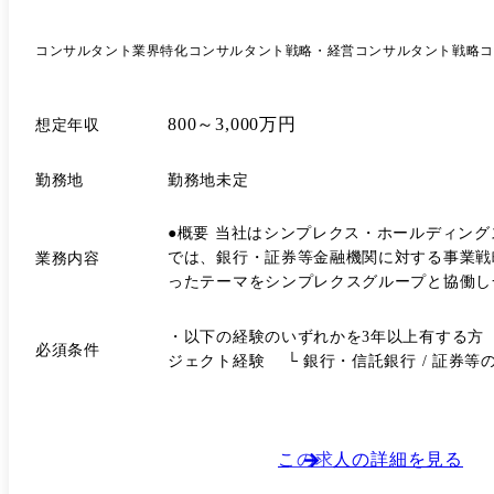
ノロジーコンサルティングキャリアを選択 ・グループ
ジャー、シニアマネージャーにおいては、1～
コンサルタント
業界特化コンサルタント
戦略・経営コンサルタント
戦略コ
きます。
800～3,000万円
想定年収
勤務地
勤務地未定
●概要 当社はシンプレクス・ホールディングス(プライ
では、銀行・証券等金融機関に対する事業戦
業務内容
ったテーマをシンプレクスグループと協働し
ありません。金融業務のリアルを理解し、生
成果まで導ける人材です。 ※ご入社後は、職位・職種に関わらず、シンプレクス・ホールディングス株式会社に在籍し、Xspear Consulting株式会社に出向する形態を想定して
・以下の経験のいずれかを3年以上有する方
必須条件
います。 ●仕事内容 当社は戦略・業務・IT等、様々なテーマでクライアントの支援を行なっている総合コンサルティングファームです。クライアントは保険・証券、製造業、
ジェクト経験 └ 銀行・信託銀行 / 証券
通信メディアなどの民間企業にとどまらず、
提とした業務変革・AIリスク/ガバナンス
援することを想定しております。 ●想定業務内容 当該金融機関における ・中計戦略、事業戦略、DX戦略、AI活用戦略の策定 ・リテール・法人(SME)領域における新規サービ
ス企画・プロダクト企画 ・営業・審査・店頭
この求人の詳細を見る
務高度化 ・AIリスク・AIガバナンス枠組