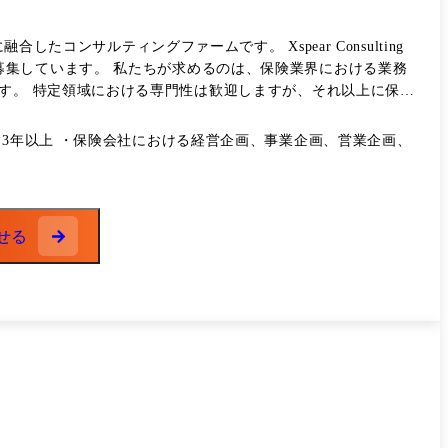
ティングファームです。 Xspear Consulting
集しています。 私たちが求めるのは、保険業界における業務
上に保険
験3年以上 ・保険会社における経営企画、事業企画、営業企画、
築や事業拡大にも挑戦したい――そんな想いを持つ方とご一緒
当社は戦略・業務・IT等、様々
、製造業、通信メディアなどの民間企業にとどまらず、公共分
せる
×変革:事務領域における生成AI活用した業務変革 ・生保・損保
ーダー・クロスカルチャラルなプロジェクトリーダー ・IT経
ラウド・ブロックチェーンといったキーテクノロジーを軸としたテク