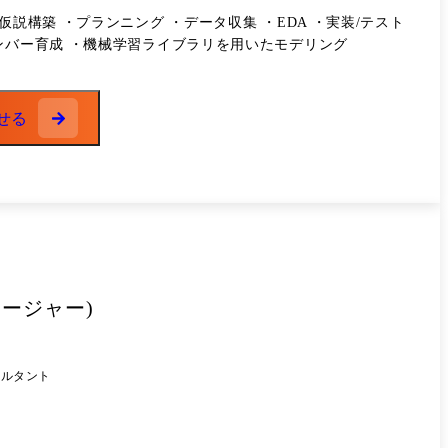
立案支援、IPのマーケティング・創出支援 ・素材メーカ
構築 ・プランニング ・データ収集 ・EDA ・実装/テスト
ア:新規PFの構想策定・実装の伴走支援 ・コングロマリット:創
ンバー育成 ・機械学習ライブラリを用いたモデリング
サービスの事業戦略策定支援 ・海運:DX戦略の具体化とプロジ
ジネスのM&A検討支援及び買収後のPMI(システム・オペレー
援 ・エネルギー会社:基幹システム刷新に関するシステム構想・計画策定 ・
せる
社「DeepPercept(ディープパーセプト)株式会社」と連携
ージャー)
サルタント