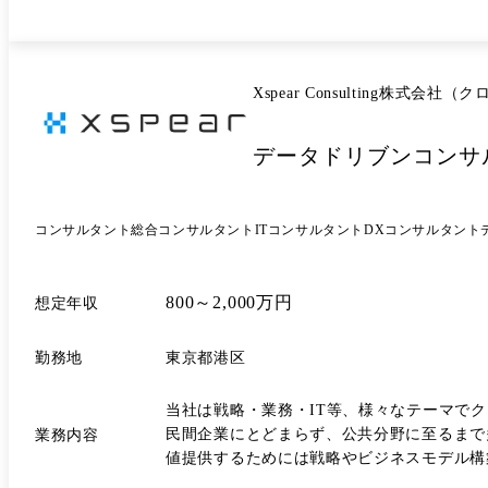
ランドデザイン～実装・定着 ・サイバーセキュリティ戦
に参画いただきます。 ●主なプロジェクト事例(一部抜粋) 主な金融分野におけるプロジェクト事例(戦略・企画系を中心に一部抜粋) ・銀行×戦略 : SME向け新デジタルサービス
戦略策定 ・証券×戦略 : STO(Security 
における生成AI・AIエージェント活用 など ●キャリアパスについて 以下のようなキャリアパスを選択することが可能です。 ・コアコンサルティングスキルを獲得し戦略
Xspear Consulting株式
系・業務系コンサルティングを選択 ・グロ
ルティングキャリアを選択(IT戦略策定、I
ングキャリアを選択 ・グループ会社のシンプレクス株式会社へ
データドリブンコンサ
エイトマネージャーの間は、特定の業界・テ
で完遂するための経験を積んでいただきます
ジメントをしながらPJ推進していく経験を
コンサルタント
総合コンサルタント
ITコンサルタント
DXコンサルタント
800～2,000万円
想定年収
勤務地
東京都港区
当社は戦略・業務・IT等、様々なテーマで
民間企業にとどまらず、公共分野に至るまで
業務内容
値提供するためには戦略やビジネスモデル構築
身者が融合し、戦略立案からその実行までEnd