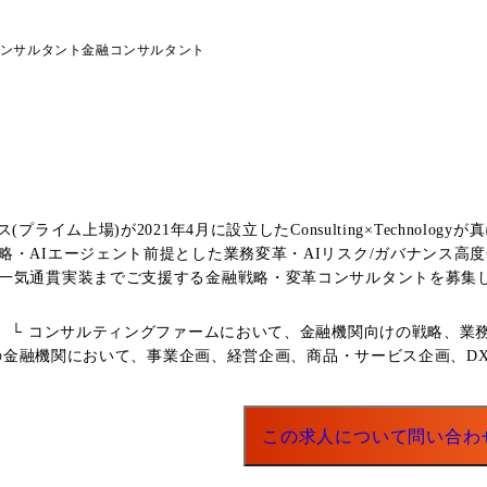
会社のシンプレクス株式会社へのジョブローテーションも可能(PM/Techキャリ
3件のPJを同時に管理し、並行して複数の提案業務を行い、 メン
ンサルタント
金融コンサルタント
ム上場)が2021年4月に設立したConsulting×Technologyが真
略・AIエージェント前提とした業務変革・AIリスク/ガバナンス高
一気通貫実装までご支援する金融戦略・変革コンサルタントを募集し
成AI・データ・テクノロジーを前提に新しい業務・サービス・組織
 └ コンサルティングファームにおいて、金融機関向けの戦略、業務
等の金融機関において、事業企画、経営企画、商品・サービス企画、
公共分野に至るまで多種多様です。 その中でも本ポジションでは特
高度化、サイバーセキュリティ高度化、デジタルサービス企画といっ
この求人について問い合わ
事務～センター事務における業務BPR、To-Be業務設計、オペレー
みの構築(AI活用ルール策定など) ・デジタルチャネル、アプリのC