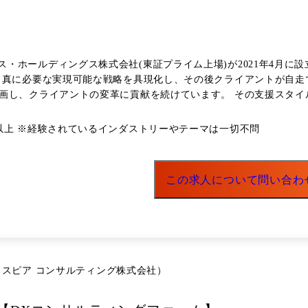
プレクス・ホールディングス株式会社(東証プライム上場)が2021年4月に設立し
に必要な実現可能な戦略を具現化し、その後クライアントが自走できるまで
画し、クライアントの変革に貢献を続けています。 その支援スタイ
持をいただいており、更なる支援依頼を受けていることから、その
ing株式会社に出
以上 ※経験されているインダストリーやテーマは一切不問
メントなどの民間企業にとどまらず、公共分野に至るまで多種多様で
イアントに価値提供するためには戦略やビジネスモデル構築に加え
この求人について問い合わ
部門出身者が融合し、戦略立案からその実行までEnd to Endで支援を行っております。
ンを決定しております。 ・エンターテイメント企業:新規事業立案支
材メーカー:IoT、AIによるアナリティクス活用推進/データ駆動型
ット:創業事業から転換後の事業戦略・R&D戦略・組織再編の事例研究
化とプロジェクト推進支援(プライシングプロセスの半自動化/データ
ション構築支援) ・証券業:STOシステム(Security Token Off
会社（クロスピア コンサルティング株式会社）
 ・官公庁:自治体DX推進支援、人工知能技術の社会実装支援、科学
株式会社」と連携した先端技術活用支援コンサルティング など