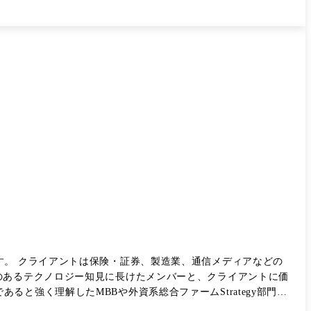
例として下記のようなプロジェクト
画 : 新規事業アイディエーション～ビジネス企画 ・銀行×変革 : 営業領域
ャラルなプロジェクトリーダー ・IT経験を活かしたITコンサ
ーンといったキーテクノロジーを軸としたテクノロジーコンサルティ
ンサルタントとアソシ
礎を身につけます。まずは単一PJ内の与えられた役割を自力
を同時に管理し、並行して複数の提案業務を行い、 メンバーマネ
す。 クライアントは保険・証券、製造業、通信メディアなどの
のあるテクノロジー知見に長けたメンバーと、クライアントに価
と強く理解したMBBや外資系総合ファームStrategy部門出
部抜粋/順不同) ※ご経歴やご希望を参考にアサインを決定しており