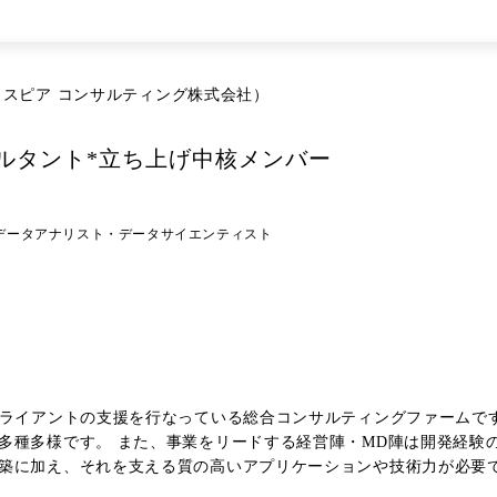
略・セキュリティガバナンス高度化(AI脅威評価、サイバーレジリエンス強化など) 
Token Offering system)グランドデザイン策定～実装 ・銀行×企
会社（クロスピア コンサルティング株式会社）
ーバルコミュニケーション力を活かしたクロスボーダー・クロスカルチ
Tガバナンス構築、ITPMOなど) ・AI・クラウド・ブロックチェ
のジョブローテーションも可能(PM/Techキャリアの選択も可能) ●タイトルについて ・コ
ルタント*立ち上げ中核メンバー
ーマによらず、幅広く経験を積みながら、コンサルタントとしての基
。 ・マネージャー、シニアマネージャーにおいては、1～3件のPJ
積んでいただきます。
データアナリスト・データサイエンティスト
クライアントの支援を行なっている総合コンサルティングファームで
多種多様です。 また、事業をリードする経営陣・MD陣は開発経験
に加え、それを支える質の高いアプリケーションや技術力が必要である
 to Endで支援を行っております。 ▼主なプロジェクト事例(一