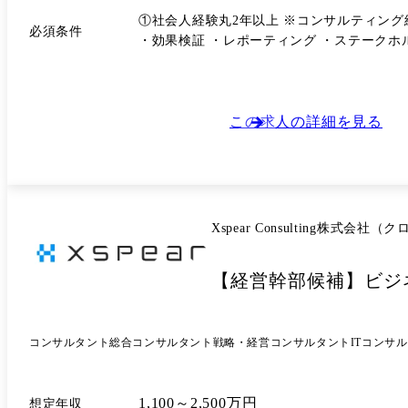
ます。 ・エンターテイメント企業:新規事業
①社会人経験丸2年以上 ※コンサルティング
必須条件
ー:IoT、AIによるアナリティクス活用推進
・効果検証 ・レポーティング ・ステーク
業事業から転換後の事業戦略・R&D戦略・組
ェクト推進支援(プライシングプロセスの半自
ション構築支援) ・証券業:STOシステム(Sec
官公庁:自治体DX推進支援、人工知能技術の社
この求人の詳細を見る
した先端技術活用支援コンサルティング な
Xspear Consulting株式
【経営幹部候補】ビジ
コンサルタント
総合コンサルタント
戦略・経営コンサルタント
ITコンサ
1,100～2,500万円
想定年収