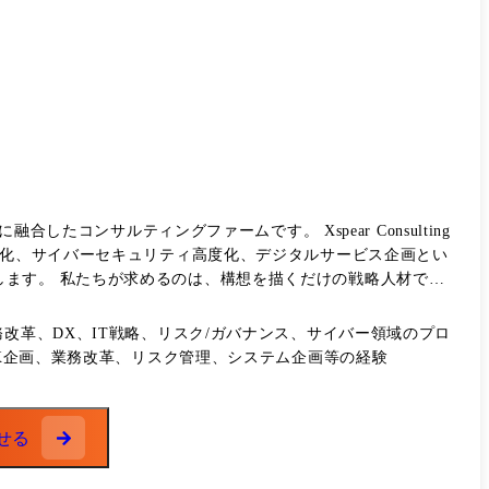
アの選択も可能) タイトルについて マネー
バーマネジメントをしながらPJ推進していく経験を積んでいただ
に融合したコンサルティングファームです。 Xspear Consulting
度化、サイバーセキュリティ高度化、デジタルサービス企画とい
ます。 私たちが求めるのは、構想を描くだけの戦略人材では
のあり方を設計し、シンプレクスグループの実装力と接続して
改革、DX、IT戦略、リスク/ガバナンス、サイバー領域のプロ
DX企画、業務改革、リスク管理、システム企画等の経験
に銀行・証券等金融機関に対する事業戦略・AIエージェント前
たテーマをシンプレクスグループと協働し一気通貫実装までご支
せる
ティングモデル再設計 ・生成AI・AIエージェントを活用した業
X高度化 ・シンプレクスグループと協働したシステム全体構想、グ