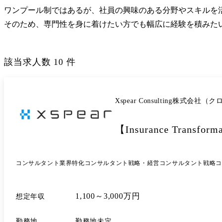
ワンプール制ではあるが、社員の興味のある分野やスキルを活
そのため、専門性を身に着けたい方でも幅広に経験を積みた
該当求人数
10
件
Xspear Consulting株式
【Insurance Tran
コンサルタント
業界特化コンサルタント
戦略・経営コンサルタント
戦略コ
1,100～3,000万円
想定年収
勤務地
勤務地未定