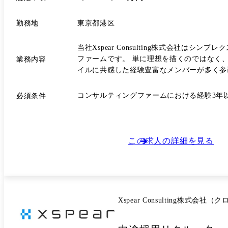
勤務地
東京都港区
当社Xspear Consulting株式会社はシン
ファームです。 単に理想を描くのではなく、真
業務内容
イルに共感した経験豊富なメンバーが多く参
現できる実行力を多くのクライアントから支
変革に貢献していただける仲間を求めています。 ※ご入社後は、職位・職種に関わらず、シンプレクス・ホールディングス株式会社に在籍し、Xspear Consult
コンサルティングファームにおける経験3年
必須条件
向する形態を想定しています。 当社は戦略・業務・IT等、様々なテーマでクライアントの支援を行なっている総合コンサルティングファームです。 クライアントは保険・証
券、製造業、通信メディア、エンターテイン
テクノロジー知見に長けたメンバーと、クラ
ると強く理解したMBBや外資系総合ファームStrategy
この求人の詳細を見る
順不同) ※ご経歴やご希望を参考にアサイ
案支援、IPのマーケティング・創出支援 ・素
の構想策定・実装の伴走支援 ・コングロマリ
の事業戦略策定支援 ・海運:DX戦略の具体
M&A検討支援及び買収後のPMI(システム・オペレー
Xspear Consulting株式
システム刷新に関するシステム構想・計画策定
「DeepPercept(ディープパーセプト)