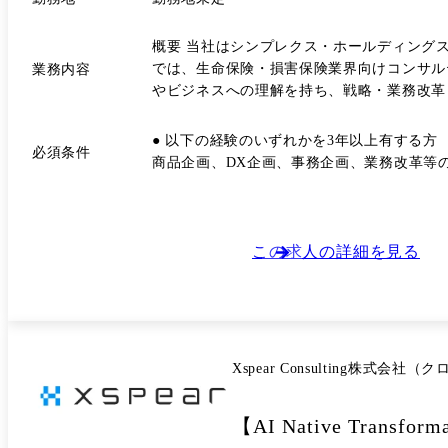
概要 当社はシンプレクス・ホールディングス(プライム上場)
では、生命保険・損害保険業界向けコンサル
業務内容
やビジネスへの理解を持ち、戦略・業務改革・DX・ITなどのテ
業界全体の変化を捉えながら、顧客とともに課題解決を推進できるマインドを重
整理から解決策の構想・実現までを主体的に推進できる方を歓迎します。 与えられた案件を遂行するこ
● 以下の経験のいずれかを3年以上有する方
必須条件
りたい、自らのアイデアや知見を活かして新
商品企画、DX企画、事務企画、業務改革等
したいと考えています。 事業を作る側に回りたいという意思を持ち、自ら機会を広げながら保険領域の成長を牽引していきたい方をお待ちしています。 ※ご入社後は、職位・
職種に関わらず、シンプレクス・ホールディングス株式会社に在籍
なテーマでクライアントの支援を行なってい
野に至るまで多種多様です。 その中でも本ポジションでは特に生命保険・損害保険業界に対する事業戦略をはじめとした様々なテーマをシンプレクスグループとの連携によ
この求人の詳細を見る
り、戦略策定から業務変革、システム導入・実装まで一気通貫で支援します。 想定業務内容 保険会
域 ・中期経営計画策定 ・事業戦略策定 ・グローバル戦略策定 ・保険ビジネスモ
代理店モデル変革 ・CX改革 ・組織変革・人材戦略 ●DX・テクノロジー領域 ・DX・IT戦略策定 ・AI・生成AI活用戦略 ・データ活用戦略 ・システ
立ち上げ支援 ●事業開発・営業活動 ・保険会社とのリレーション構築 ・新規アカウント開拓 ・営業戦略立案 ・提案活動のリード ・オファリング開発 ・アカウントマネジメン
ト 例として下記のようなプロジェクトに参画いただきます。 主なプロジェクト事例(一部抜粋) 主な保険分野におけるプロジェクト事例(戦略・企画系を中心に一部抜粋) ・生保
Xspear Consulting株式
×戦略:中長期視点での商品戦略・マーケット
×IT:次世代業務を見据えた新基盤でのグランドデザイン策定～実装 など キャリアパスについて 以下の
グスキルを獲得し戦略系・業務系コンサルテ
【AI Native Tran
験を活かしたITコンサルティングキャリアを選