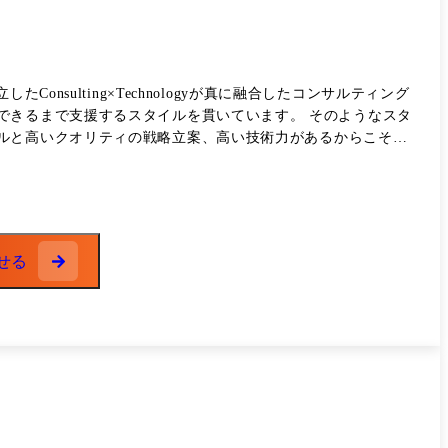
たConsulting×Technologyが真に融合したコンサルティング
支援するスタイルを貫いています。 そのようなスタ
ルと高いクオリティの戦略立案、高い技術力があるからこそ実
期待に応えるべく、私たちと共に組織の成長とクライアントの
す。 また、事業をリードする経営陣・MD陣は開発経験のある
、それを支える質の高いアプリケーションや技術力が必要であ
せる
 ●主なプロジェクト事例(一部抜粋/
援/ダイナミクスプライシングを活用した事業構想及び販売戦略立
経営実現に向けたDX構想策定～実行支援 ・マスメディア:新規PF
を通じた中長期いR&D戦略策定 ・専門商社:SaaS新サービス
集約とポートフォリオ検討支援) ・金融業:ネット証券ビジネスの
ering system)グランドデザイン・実装支援 エネルギー会社:基幹
技術・イノベーション政策の策定支援 ・その他:AI子会社