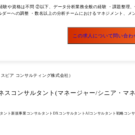
立案支援/ダイナミクスプライシングを活用した事業構想及び販売戦略
経験や資格は不問 ②以下、データ分析業務全般の経験 ・課題整理、仮説
/データ駆動型経営実現に向けたDX構想策定～実行支援 ・マスメディ
ホルダーへの調整 ・数名以上の分析チームにおけるマネジメント、メ
織再編の事例研究を通じた中長期R&D戦略策定 ・専門商社:SaaS新
動化/データ集約とポートフォリオ検討支援) ・金融業:ネット証券ビ
urity Token Offering system)グランドデザイン・実装支
この求人について問い合わ
会実装支援、科学技術・イノベーション政策の策定支援 ・その他:AI子会
ど
会社（クロスピア コンサルティング株式会社）
ネスコンサルタント(マネージャー/シニア・マネ
ルタント
新規事業コンサルタント
DXコンサルタント
AIコンサルタント
戦略コン