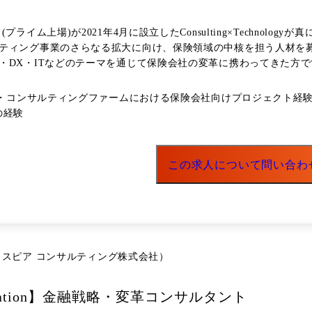
が2021年4月に設立したConsulting×Technologyが真に融合したコンサル
ティング事業のさらなる拡大に向け、保険領域の中核を担う人材を募
ーマを通じて保険会社の変革に携わってきた方です。 特定領域における専門性は歓迎しますが、それ以
視しています。 むしろ、保険業界全体の動向や経営課題を俯瞰しながら、顧客と対話し、課題
とだけにやりがいを感じるだけでなく、保険業界の変革により深く関わ
 ・コンサルティングファームにおける保険会社向けプロジェクト経
たなテーマやサービスを生み出したい、将来的には顧客との関係構
の経験
し、Xspear Consulting株式会社に出向する形態を想定しています。 仕事内容 
る総合コンサルティングファームです。クライアントは保険・証券
この求人について問い合わ
社に対する以下のコンサルティングおよびビジネス開発活動 ●戦略・経営領
デル変革構想 ●業務変革領域 ・オペレーティングモデル再設計 ・営業改革・チャネル改革 ・
ム構想策定 ・デジタル組織
会社（クロスピア コンサルティング株式会社）
戦略策定 ・損保×企画:デジタルを活用した新規サービス企画 ・生保
ようなキャリアパスを選択することが可能です。 ・コアコンサルティン
ィングを選択 ・グローバルコミュニケーション力を活かしたクロスボ
sformation】金融戦略・変革コンサルタント
択(IT戦略策定、ITガバナンス構築、ITPMOなど) ・AI・ク