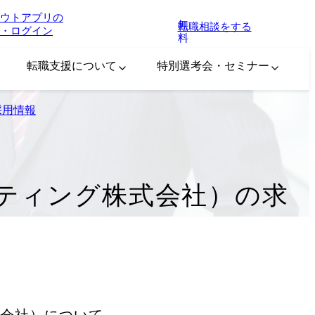
ウトアプリの
無
転職相談をする
・ログイン
料
転職支援について
特別選考会・セミナー
採用情報
ンサルティング株式会社）の求
式会社）
について