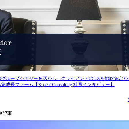
そ実現できる実行力を多
※業務内容:(雇入れ直後)
くのクライアントから支
管理部門業務 (変更の範
持をいただいており、更
囲)会社の定める業務

なる支援依頼を受けてい
ることから、その期待に
●チーム体制

応えるべく、私たちと共
マネジャー1名、リーダ
に組織の成長とクライア
1名、メンバー3名、アシ
ントの変革に貢献してい
スタント3名の体制で、
ただける仲間を求めてい
均年齢は20代後半です。

ます。

(採用戦略、手法、個別
捗に関して、フラットに
※ご入社後は、職位・職
会話しながら仕事を進め
のグループシナジーを活かし、クライアントのDXを戦略策定か
種に関わらず、シンプレ
られる雰囲気です)

急成長ファーム【Xspear Consulting 社員インタビュー】
クス・ホールディングス
株式会社に在籍し、
●教育体制

Xspear Consulting株式会社
同チームのリクルーター
に出向する形態を想定し
とともに面接・アポイン
ています。

ト同席などを行いながら
連記事
数ヵ月かけて一人立ちを
当社は戦略・業務・IT
目指していただきます。
