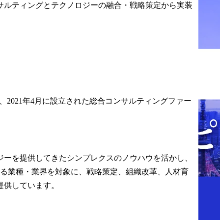
テーマでクラ
援

サルティングとテクノロジーの融合・戦略策定から実装
支援を行なっ
・コングロマリット:創業
コンサルティ
事業から転換後の事業戦
ムです。クラ
略・R&D戦略・組織再編
保険・証券、
の事例研究を通じた中長
信メディアな
期R&D戦略策定

業にとどまら
・専門商社:SaaS新サービ
野に至るまで
スの事業戦略策定支援

。

・海運:DX戦略の具体化と
会社）は、2021年4月に設立された総合コンサルティングファー
本ポジション
プロジェクト推進支援(プ
行・証券等金
ライシングプロセスの半
する事業戦
自動化/データ集約とポー
ジェント前提
トフォリオ検討支援)

革・AIリス
・金融業:ネット証券ビジ
ス高度化、サ
ネスのM&A検討支援及び
ジーを提供してきたシンプレクスのノウハウを活かし、
ュリティ高度
買収後のPMI(システム・
ゆる業種・業界を対象に、戦略策定、組織改革、人材育
ルサービス企
オペレーション構築支援)

提供しています。
テーマをシン
・証券業:STOシステム
ループと協働
(Security Token Offering 
実装までご支
system)グランドデザイ
を想定してお
ン・実装支援
