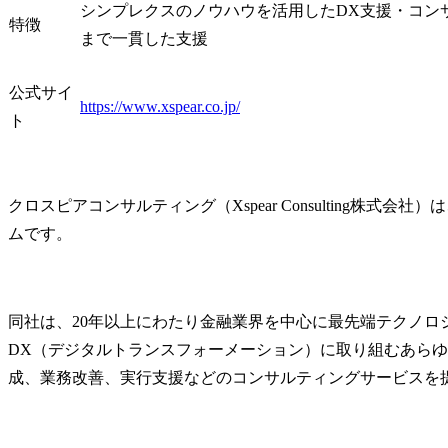
わりたい、自らのアイデ
等、様々な
シンプレクスのノウハウを活用したDX支援・コン
特徴
アや知見を活かして新た
イアントの
まで一貫した支援
なテーマやサービスを生
ている総合
み出したい、将来的には
ングファー
公式サイ
顧客との関係構築や事業
イアントは
https://www.xspear.co.jp/
拡大にも挑戦したい――
製造業、通
ト
そんな想いを持つ方とご
どの民間企
一緒したいと考えていま
ず、公共分
す。

多種多様です
クロスピアコンサルティング（Xspear Consulting株式
その中でも
事業を作る側に回りたい
では特に銀
ムです。
という意思を持ち、自ら
融機関に対
機会を広げながら保険領
略・AIエー
域の成長を牽引していき
とした業務変
たい方をお待ちしていま
ク/ガバナン
同社は、20年以上にわたり金融業界を中心に最先端テクノロ
す。

イバーセキ
DX（デジタルトランスフォーメーション）に取り組むあら
化、デジタ
成、業務改善、実行支援などのコンサルティングサービスを
※ご入社後は、職位・職
画といった
種に関わらず、シンプレ
プレクスグ
クス・ホールディングス
し一気通貫
株式会社に在籍し、
援すること