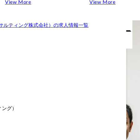
ス(プライム
イアントの支援を行なっ
View More
View More
1年4月に設立
ている総合コンサルティ
ングファームです。

Technologyが
クライアントは保険・証
ア コンサルティング株式会社）
の求人情報一覧
ント
たコンサルテ
券、製造業、通信メディ
ムです。

アなどの民間企業にとど
sultingでは、銀
まらず、公共分野に至る
金融機関に対
まで多種多様です。

心構え
・AIエージ
また、事業をリードする
ついて
とした業務変
経営陣・MD陣は開発経験
ク/ガバナンス
のあるテクノロジー知見
ント
イバーセキュ
に長けたメンバーと、ク
ト
化、デジタル
ライアントに価値提供す
画といったテ
るためには戦略やビジネ
プレクスグル
スモデル構築に加え、そ
ますか？
し一気通貫実
れを支える質の高いアプ
きますか？
ティング）
援する金融戦
リケーションや技術力が
ンサルタント
必要であると強く理解し
。

たMBBや外資系総合ファ
めるのは、構
ームStrategy部門出身者が
けの戦略人材
融合し、戦略立案からそ