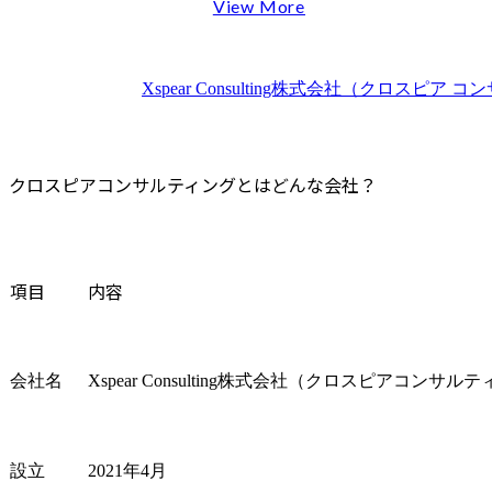
ールディングス(プライム
ールディング
オンライン座談会を毎週開催
View More
上場)が2021年4月に設立
上場)が202
選考はWebテストで実施
した
した
面接の評判
Consulting×Technologyが
Consulting×
Xspear Consulting株式会社（クロスピ
クロスピアコンサルティングの転職で後悔しないためのポイ
真に融合したコンサルテ
真に融合し
ィングファームです。

ィングファー
転職後に後悔しないための準備の仕方
Xspear Con
自身に合ったプロジェクトや職場の見極め方
Xspear Consultingでは、生
行・証券等
クロスピアコンサルティングとはどんな会社？
クロスピアコンサルティングの企業文化と適応するための
命保険・損害保険業界向
する事業戦略
クロスピアコンサルティングの採用大学と学歴フィルターに
けコンサルティング事業
ェント前提
のさらなる拡大に向け、
革・AIリス
クロスピアコンサルティングへの転職におすすめのエージェ
保険領域の中核を担う人
高度化、サ
まとめ：クロスピアコンサルティングの評判と転職のポイン
項目
内容
材を募集しています。

リティ高度
クロスピアコンサルティングの実態に関するFAQ
私たちが求めるのは、保
サービス企
険業界における業務やビ
ーマをシン
Q1.クロスピアコンサルティングに学歴フィルターはあり
ジネスへの理解を持ち、
ープと協働
Q2.未経験からでもクロスピアコンサルティングへ転職で
会社名
Xspear Consulting株式会社（クロスピアコンサル
戦略・業務改革・DX・IT
装までご支
などのテーマを通じて保
略・変革コ
険会社の変革に携わって
を募集します
きた方です。

私たちが求
設立
2021年4月
想を描くだ