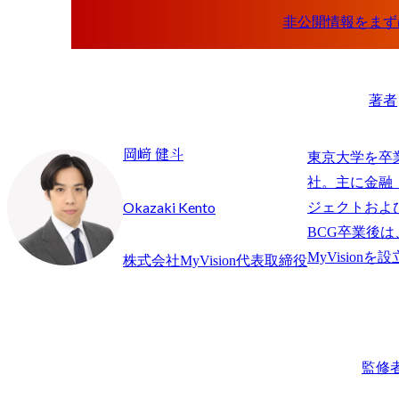
著者
岡﨑 健斗
東京大学を卒
社。主に金融
Okazaki Kento
ジェクトおよ
BCG卒業後
株式会社MyVision代表取締役
監修