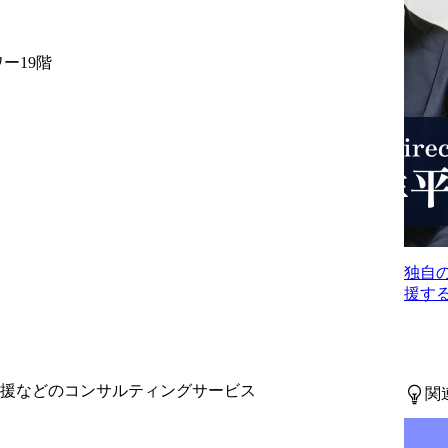
せん。金融業
の実行までEnd to Endで支
を理解し、生
援を行っております。

タ・テクノロ
▼主なプロジェクト事例
ー19階
に新しい業
(一部抜粋/順不同)

ス・組織のあ
※ご経歴やご希望を参考
し、シンプレ
にアサインを決定してお
プの実装力と
ります。

果まで導ける
・エンターテイメント企
業:新規事業立案支援/ダイ
ナミクスプライシングを
は、職位・職
活用した事業構想及び販
ず、シンプレ
売戦略立案支援、IPのマ
独自
ルディングス
ーケティング・創出支援

援する
在籍し、
・素材メーカー:IoT、AIに
sulting株式会社
よるアナリティクス活用
形態を想定し
推進/データ駆動型経営実
現に向けたDX構想策定～
実行支援

援などのコンサルティングサービス
関
・マスメディア:新規PFの
業務・IT
構想策定・実装の伴走支