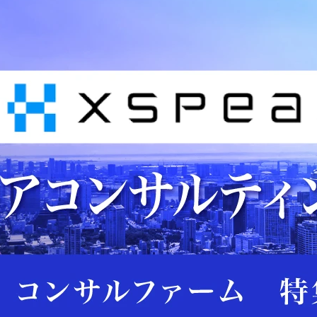
等、様々なテーマでクラ
また、採用以外の人事業
イアントの支援を行なっ
務についても他チームと
ている総合コンサルティ
連携を図りながら学ぶこ
ングファームです。

とが可能です。

クライアントは保険・証
オンライン学習ツール
券、製造業、通信メディ
Udemy、書籍購入補助、
ア、エンターテインメン
資格取得補助などの制度
トなどの民間企業にとど
も充実しています。
まらず、公共分野に至る
まで多種多様です。

また、事業をリードする
経営陣・MD陣は開発経験
のあるテクノロジー知見
に長けたメンバーと、ク
ライアントに価値提供す
るためには戦略やビジネ
スモデル構築に加え、そ
れを支える質の高いアプ
リケーションや技術力が
必要であると強く理解し
たMBBや外資系総合ファ