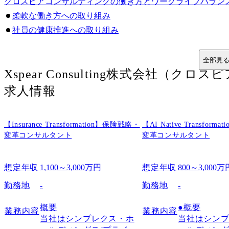
クロスピアコンサルティングの働き方とワークライフバラン
柔軟な働き方への取り組み
社員の健康推進への取り組み
クロスピアコンサルティングの事業分野と各部門の評判
クロスピアコンサルティングの主な分野と事業内容
全部見
Xspear Consulting株式会社（
戦略 (Strategy)
オペレーション (Operations)
求人情報
組織・人事 (Organization & HR)
デジタル (Digital)
【Insurance Transformation】保険戦略・
【AI Native Transfor
M&A (Mergers & Acquisitions)
変革コンサルタント
変革コンサルタント
グローバル (Global)
各事業分野の適性
想定年収
1,100～3,000万円
想定年収
800～3,000万
クロスピアコンサルティングの転職難易度と採用に関する評
勤務地
-
勤務地
-
転職難易度と採用に関する評判
新卒採用と中途採用の違い
概要

●概要

業務内容
業務内容
クロスピアコンサルティングの中途採用の評判・選考プロセ
当社はシンプレクス・ホ
当社はシン