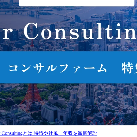
候補】ビジネスコンサルタン
中途採用リクルーター【DXコンサル
ジャー/シニア・マネージャー)
ィングファーム】
1,100～2,500万円
想定年収
600～950万円
東京都港区
勤務地
東京都港区
当社Xspear Consulting株式
●東証プライム上場企業
業務内容
会社はシンプレクス・ホ
DXコンサルティングフ
ar Consultingとは 特徴や社風、年収を徹底解説