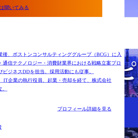
業後、ボストンコンサルティンググループ（BCG）に入
・通信テクノロジー・消費財業界における戦略立案プロ
びビジネスDDを担当。採用活動にも従事。

は、IT企業の執行役員、起業・売却を経て、株式会社
プロフィール詳細を見る
者