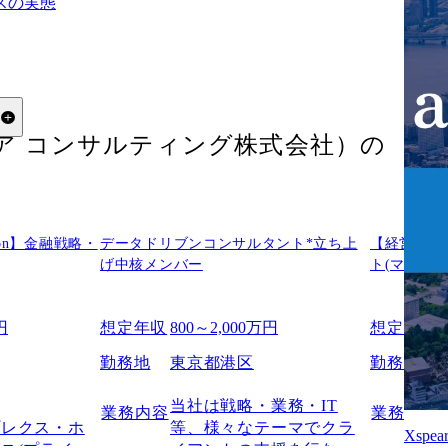
スの実態
る
クロスピア コンサルティング株式会社）
の
mation】金融戦略・
データドリブンコンサルタント*立ち上
【経営幹部
げ中核メンバー
ト(マネー
円
想定年収
800～2,000万円
想定年収
判
勤務地
東京都港区
勤務地
当社は戦略・業務・IT
業務内容
業務内容
ス
プレクス・ホ
等、様々なテーマでクラ
Xspe