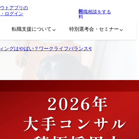
ウトアプリの
無
転職相談をする
・ログイン
料
転職支援について
特別選考会・セミナー
ィングはやばい？ワークライフバランスや年収についての評判