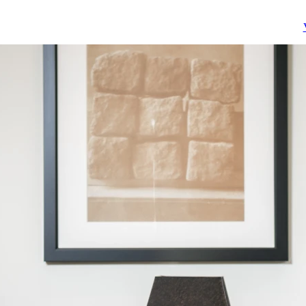
ールディングス株式会社
ーム子会社の中途採用業
View More
View Mo
(東証プライム上場)が2021
務をお任せします。

年4月に設立した
採用戦略の立案(事業理
Consulting×Technologyが
解、ニーズ把握、ペルソ
真に融合したコンサルテ
ナ設計、採用手法の検討
ィングファームです。

から選考プロセス設計、
単に理想を描くのではな
オファー金額の調整、提
く、真に必要な実現可能
示、中途入社者オンボー
な戦略を具現化し、その
ディング支援等をご担当
後クライアントが自走で
いただきます。

きるまで支援するスタイ
現採用チャネルとして
ルを貫いています。

は、外部エージェント(
材紹介/ヘッドハンティ
そのようなスタイルに共
グ)、ダイレクトソーシ
感した経験豊富なメンバ
グ(各種スカウト)、リフ
ーが多く参画し、クライ
ラル(社員紹介)ですが、
アントの変革に貢献を続
存の手法に限定したり制
けています。

約を設けたりせず、採用
その支援スタイルと高い
成功に必要な手立てをゼ
クオリティの戦略立案、
ロベースで考えていくこ
高い技術力があるからこ
とができる環境です。
