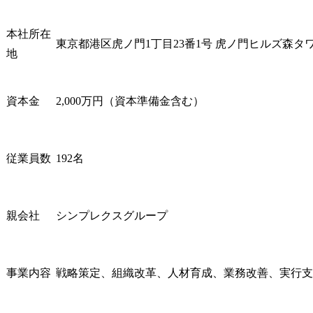
特定領域における専門性
ではありま
は歓迎しますが、それ以
務のリアル
本社所在
上に保険業界全体の変化
成AI・デー
東京都港区虎ノ門1丁目23番1号 虎ノ門ヒルズ森タワ
地
を捉えながら、顧客とと
ジーを前提
もに課題解決を推進でき
務・サービ
るマインドを重視してい
り方を設計
資本金
2,000万円（資本準備金含む）
ます。

クスグルー
接続して成
むしろ、保険業界全体の
人材です。

動向や経営課題を俯瞰し
従業員数
192名
ながら、顧客と対話し、
※ご入社後
課題整理から解決策の構
種に関わら
想・実現までを主体的に
クス・ホー
推進できる方を歓迎しま
株式会社に
親会社
シンプレクスグループ
す。

Xspear Con
に出向する
与えられた案件を遂行す
ています。

ることだけにやりがいを
事業内容
戦略策定、組織改革、人材育成、業務改善、実行支
感じるだけでなく、保険
●仕事内容

業界の変革により深く関
当社は戦略・