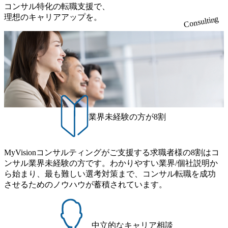
ていま
内外のお客様に提供します。
コンサル特化の転職支援で、
特に全国規模の小売業創業の
理想のキャリアアップを。
Consulting
isorに成長
地としての群馬は、国内外の
記4つの
知見を集積した小売業向けIT
プロジェ
サービスおよび金融業向けモ
現場体
ダナイゼーション拠点を目指
中で、専
しています。 自治体や県内企
頂きます
業などに対する、デジタル活
ェーン構
用力のさらなる向上のための
スマインド
研修・ワークショップなどを
ジメント
通して「日本最先端デジタル
セキュリテ
県」を目指す群馬県を支援し
デジタル化
ます。 弊社のすべての国内拠
ェッショ
点は支社・子会社ではなくア
業界未経験の方が8割
チームが経
クセンチュア本体のひとつの
orth
拠点であり、大都市圏(東
き継ぎ、
京・関西)の下請けではな
渡る変革
く、本社を含む他拠点と同等
ることが
の位置づけとして運営してい
MyVisionコンサルティングがご支援する求職者様の8割はコ
サルタン
ます。 企業におけるデジタル
ンサル業界未経験の方です。わかりやすい業界/個社説明か
のために
トランスフォーメーション案
き着くため
ら始まり、最も難しい選考対策まで、コンサル転職を成功
件において、最先端のテクノ
Road
ロジーを活用した業務・ビジ
させるためのノウハウが蓄積されています。
造的思考
ネスの変革を推進するため
筋の変更
に、戦略企画から変革実行・
極めて高
運用まで一貫した支援を行い
ーダーシ
ます。 技術要素としては要件
材巻き込
定義、設計、構築、テスト、
中立的なキャリア相談