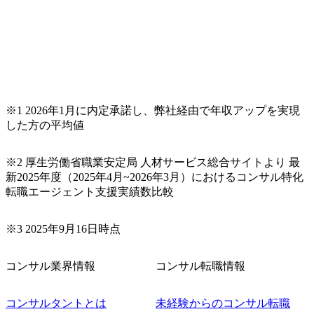
プログラ
③ITインフラ ・エンタープラ
ギー業に
イズ・インフラストラクチ
ナリティク
ャ・トランスフォーメーショ
築コスト
ン ・クラウド・マイグレーシ
データの
ョン&モダナイゼーション ・
ング転用
サービス・リライアビリテ
ルアセッ
ィ・エンジニアリング(SRE)
構築
※1 2026年1月に内定承諾し、弊社経由で年収アップを実現
した方の平均値
※2 厚生労働省職業安定局 人材サービス総合サイトより 最
新2025年度（2025年4月~2026年3月）におけるコンサル特化
転職エージェント支援実績数比較
※3 2025年9月16日時点
コンサル業界情報
コンサル転職情報
コンサルタントとは
未経験からのコンサル転職