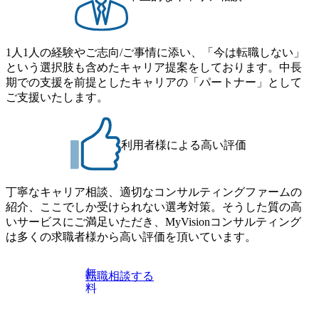
必要で
開発、保守、運用だけでな
く、クラウドシフトの効果を
は最新のテ
最大化するために、アプリケ
企業のオ
ーション・インフラおよびセ
を起こす
キュリティの垣根を超え、統
1人1人の経験やご志向/ご事情に添い、「今は転職しない」
けること
合的なITサービスの計画・設
という選択肢も含めたキャリア提案をしております。中長
ていま
計・構築・移行およびその後
期での支援を前提としたキャリアの「パートナー」として
ムに比較
の運営を実現します。 ①コン
に対する
サルティング ・デジタルトラ
ご支援いたします。
ルで求め
ンスフォーメーション(IT+業
の中で
務・組織)のためのグランド
に携わった
デザイン、変革ロードマップ
を生かし
の策定 ・既存IT・最新テクノ
利用者様による高い評価
そうでな
ロジーを組み合わせた全体ア
的に最新
ーキテクチャ・ソリューショ
いての勉
ンのデザイン ・デジタルトラ
で頂くこ
ンスフォーメーションプロジ
丁寧なキャリア相談、適切なコンサルティングファームの
ェクトのデリバリー(要件定
紹介、ここでしか受けられない選考対策。そうした質の高
ル対応の
義～設計・開発～テスト・導
ーン構築
入～定着化) ・グローバルプ
いサービスにご満足いただき、MyVisionコンサルティング
米・欧・亜
ロジェクトのマネジメント。
は多くの求職者様から高い評価を頂いています。
ゼロベー
テスト・移行などの計画策
メント ・
定・推進・管理 ②アプリケー
ボティク
ション ・システム要件定義
無
転職相談する
プを活用
者、アプリケーション設計
料
ラットフ
者、アプリケーションデベロ
場のIOT
ッパ― ・保守・運用のアプリ
キュリテ
ケーションエンハンス要員