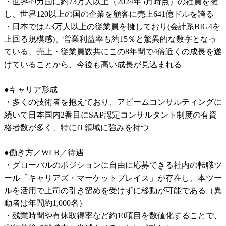
・世界49カ国に約73万人以上（2024年5月時点）の社員を擁
し、世界120以上の国の企業を顧客に売上641億ドルを誇る

・日本では2.3万人以上の従業員を擁しており(会計系BIG4を
上回る規模感)、営業利益率も約15％と驚異的な数字となっ
ている、売上・従業員数共にこの8年間で4倍近くの成長を遂
げていることから、今後も高い成長が見込まれる

●キャリア形成

・多くの技術者を抱えており、アビームコンサルティングに
続いて日本国内2番目にSAP認定コンサルタント制度の有資
格者数が多く、特にIT領域に強みを持つ

●働き方／WLB／待遇

・グローバルのポジションに自由に応募できる社内の転職ツ
ール「キャリアズ・マーケットプレイス」が存在し、本ツー
ルを活用で上司の引き留めを受けずに移動が可能である（異
動者は年間約1,000名）

・残業時間や有休取得率など約10項目を数値化することで、