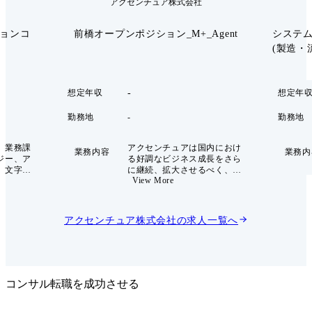
アクセンチュア株式会社
ションコ
前橋オープンポジション_M+_Agent
システ
(製造・流通
-
想定年収
想定年
勤務地
-
勤務地
、業務課
アクセンチュアは国内におけ
業務内容
業務内
ジー、ア
る好調なビジネス成長をさら
、文字通
に継続、拡大させるべく、お
View More
の変革に
客様のイノベーション創出に
て提供す
より貢献できる体制を全国規
で、
模で強化していくため、東京
Officer)
オフィスおよび関西オフィス
アクセンチュア株式会社
の求人一覧へ
門性のあ
の拡充、そして日本全国拠点
して成長
の開設、拡充を進めてまいり
持ってい
ました。 アクセンチュア・ア
。入社か
ドバンスト・テクノロジーセ
ャリアイ
ンター前橋では、デジタル・
のオペレ
トランスフォーメーションの
コンサル転職を成功させる
実質的ト
基盤となる ITを、地元のIT企
いること
業とも連携して、前橋から国