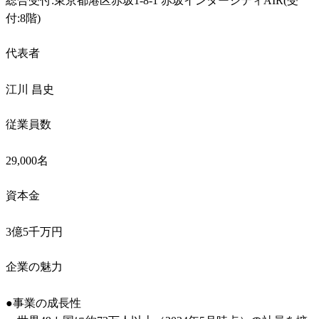
総合受付:東京都港区赤坂1-8-1 赤坂インターシティAIR(受
付:8階)
代表者
江川 昌史
従業員数
29,000名
資本金
3億5千万円
企業の魅力
●事業の成長性
