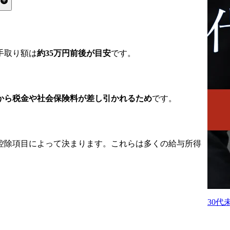
る
か？
手取り額は
約35万円前後が目安
です。
？
？
違いはありますか？
から税金や社会保険料が差し引かれるため
です。
ますか？
控除項目によって決まります。これらは多くの給与所得
30