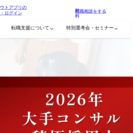
ウトアプリの
無
転職相談をする
・ログイン
料
転職支援について
特別選考会・セミナー