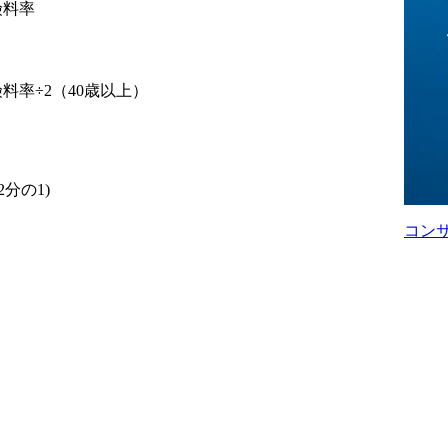
険料率
料率÷2（40歳以上）
分の1)
コン