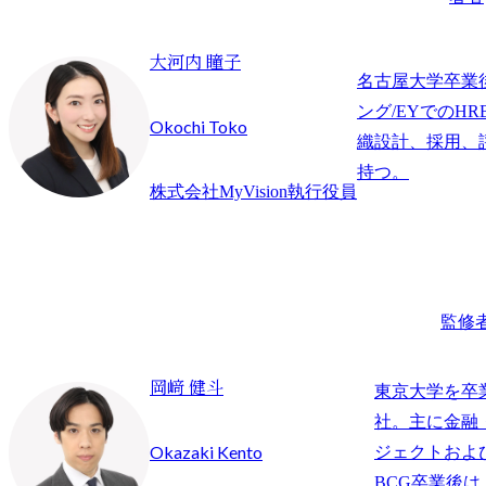
大河内 瞳子
名古屋大学卒業
ング/EYでのHR
Okochi Toko
織設計、採用、
持つ。
株式会社MyVision執行役員
監修
岡﨑 健斗
東京大学を卒
社。主に金融
Okazaki Kento
ジェクトおよ
BCG卒業後