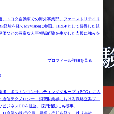
後、トヨタ自動車での海外事業部、ファーストリテイリ
BP経験を経てMyVisionに参画。HRBPとして習得した組
評価などの豊富な人事領域経験を生かした支援に強みを
プロフィール詳細を見る
者
業後、ボストンコンサルティンググループ（BCG）に入
・通信テクノロジー・消費財業界における戦略立案プロ
びビジネスDDを担当。採用活動にも従事。

は、IT企業の執行役員、起業・売却を経て、株式会社