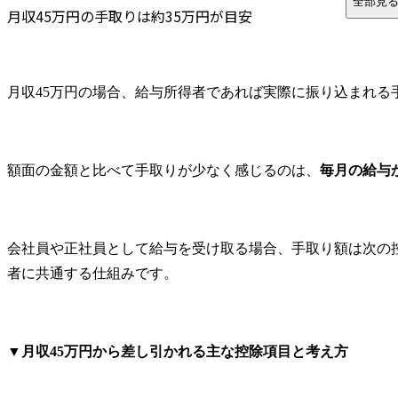
全部見
月収45万円の手取りは約35万円が目安
フリーランス・個人事業主の月収45万円の手取り
月収45万円の手取りに関するFAQ
Q.額面45万円で手取りを増やすための節税対策はあります
月収45万円の場合、給与所得者であれば実際に振り込まれる
Q.残業代込みで45万円の場合、生活設計で注意すべき点は
Q.月収45万円なら住宅ローンはいくらまで借りられますか
Q. 住宅手当が月収45万円に含まれている場合、税金面に
額面の金額と比べて手取りが少なく感じるのは、
毎月の給与
Q.月収45万円は転職やキャリアアップを考える目安になり
まとめ
会社員や正社員として給与を受け取る場合、手取り額は次の
者に共通する仕組みです。
▼
月収45万円から差し引かれる主な控除項目と考え方