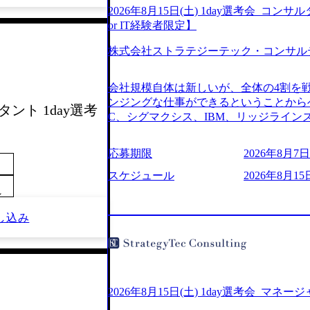
2026年8月15日(土) 1day選考会_
or IT経験者限定】
株式会社ストラテジーテック・コンサル
会社規模自体は新しいが、全体の4割を
ンジングな仕事ができるということからベ
タント 1day選考
C、シグマクシス、IBM、リッジライ
ョインするピュアな戦略を伸ばす新興フ
※SaaSプロダクト、地方創生、メディア
応募期限
2026年8月7日(
中者もいて働きやすい環境※コンサルク
みがあり、ヘルスケアな業界は広げてい
スケジュール
2026年8月15
はない制度 ワンプール制を敷く、柔軟な組織 2
～
2026年8月7日(金) 16:00 ※枠が
し込み
できない可能性がございます ※弊社がコン
せていただいたご応募者様については、1
ていただきます ● 面接(1次・最終を一
日弊社担当者より結果についてご連絡させ
で完了する選考会となります 内定の判
お時間をいただく場合がございます ● 
2026年8月15日(土) 1day選考会_マネ
ております ・実施前日までに日程および