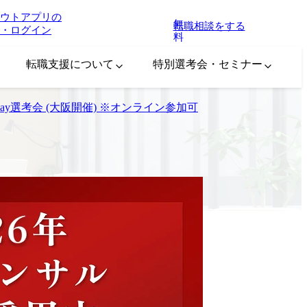
ウトアプリの
無
転職相談をする
・ログイン
料
転職支援について
特別選考会・セミナー
1Day選考会 (大阪開催) ※オンライン参加可