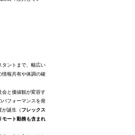
を活用し、顧客の業務革新と効率化の実現に
を深くヒアリングし、企画構想からアジ
貫で推進していただきます。 プロジェ
定義からテストまでの一連の工程におけ
析、顧客ヒアリング、戦略策定、技術選
す。 ＜SE＞ 参画いただく案件はプラ
発～テスト～リリース・リリース後対応
画当初はご経験に応じたフェーズからご
ポートしつつ、徐々に対応範囲を広げてい
的な品質向上を目的とし、プロジェクト
スタントまで、幅広い
ただきます。 課題選定から顧客への企
の情報共有や体調の確
していただきます。 アジャイル開発を
ながら改善サイクルを回すため、ご自身
く、高い貢献度を実感できます。 ● 勤務地 東京都渋谷区渋谷3丁目6-7 渋谷
社会と価値観が変容す
ワー 事業所内禁煙(入居する施設に喫煙
の喫煙を全面的に禁止 ・禁煙サポート制度
のパフォーマンスを発
れかのご経験をお持ちの方 ・システム・
度が誕生（
フレックス
義～基本設計など上流経験2年以上 ・PM
詳細設計までのいずれかの上流工程の経
リモート勤務も含まれ
験 ・お客様との折衝経験、交渉経験 ・
組まれたご経験 ・アジャイル/スクラムへ