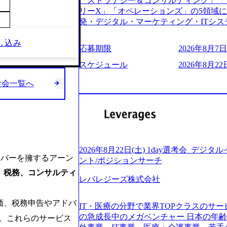
「ストラテジー＆コンサルティング」「
う。主な作業としては、As-Is分析、
し、30代以上のコンサルファーム経験3
リーX」「オペレーションズ」の5領域
向けの報告資料・ディスカッションペ ー
み。 書類選考通過後に、GAB試験に合格
発・デジタル・マーケティング・ITシ
2019年11月に設立され、成長期といわ
させていただきます。 急速なグローバ
からその実行的側面であるITサービスの
大していく時期のため、メンバーや組織
が困難になった大手企業をサポートする
し込み
ファームである あらゆる産業において非常
す。 また、希望者はパートナー以外で
応募期限
2026年8月7日(
スフォーメーション戦略を中心にコンサル
ne Global 500社の80％以上の企
る環境です。 自ら案件を取り、プロジ
または新規大手事業会社から依頼された
ジェクトは「ファーストリテイリングに
スケジュール
2026年8月22日
● 事業会社機能にも携われる 弊社にはコ
を行います。クライアントは各業界上位
のDX化支援」「ヴィヴィアン・ウエス
クト・メディア・地方創生事業があるた
ら「新規事業戦略」「既存事業のトラン
考会一覧へ
ンサルティング活動のみならず、2021年にはKD
コンサルタントとしての経験を活かしな
だいています。 (2)「SIerやPMO支
を設立し、人工知能とデータアナリティ
善ができます。(希望者のみとなります) 
ある「戦略」案件をメインとしたコンサ
する活動や、デジタル人材育成の支援も盛んに行う 採
大手外資系コンサルファーム出身者が多く
部抜粋＞ ・海外事業(新規・既存)事業
e.com/content/dam/accenture/final/accenture
幅広い年齢の方が活躍しています ● インダストリー・ソリューションで区切られ
けるAIを活用した事業戦略検討支援 ・新
e.pdf#zoom=50) 女性の活躍について (https://www
ていない組織です(ワンプール制) ● 
ィ領域における地域活性アプリ企画支援
inal/careers/corporate/document/wom
バル案件に対応するコンサルティング体
ョンを活用した事業戦略策定及び営業支
ログ (https://www.accenture.com/jp-ja/b
2026年8月22日(土) 1day選考会_デ
-2-1 東京ミッドタウン八重洲 八重洲セ
ンスフォーメーションの案件が多数 ● 
バーを擁するアーン
経営」 (https://business.nikkei.com/atc
ント/ポジションサーチ
禁煙、ビル内喫煙室あり WEB ・書類
て、プロジェクト・メンバーの管理・運
理由【コンサル業界俯瞰マップ】 (https://diamo
、税務、コンサルティ
ている方で、書類選考を通過し面接・面談未実施の方 ● テ
推進、クライアントとのコミュニケーシ
レバレジーズ株式会社
店出身者などマーケティングのトップ人材が集結するワケ 
ント ・4年生大学卒業に限る ・大手総
。
成などを担当。 ● シニアマネージャー
e/detail/45446) エンジニアから
部門におけるコンサルティング経験5年以上
ージャーの管理、及びプロジェクト推進
(https://www.businessinsider.jp
価、税務申告やアドバ
業に限る ・以下のいずれかの実務経験を有する方 - MBB
IT・医療の分野で業界TOPクラスのサー
や、会社経営の観点から提案活動、社内ト
ライゼーション (https://www.accenture.com/jp-ja
コンサルティング経験2年以上 - BIG4のStrategy部門におけるコンサルティング経
の急成長中のメガベンチャー 日本の年
。これらのサービス
ートナー 主要クライアントの責任者とし
ustomization) 大正製薬：ITカーブアウト支援 (http