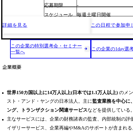
-
応募期限
スケジュール
毎週土曜日開催
詳細を見る
この日程で
参加申
この企業の特別選考会・セミナー
この企業の1day選
一覧へ
企業概要
世界150カ国以上に14万人以上(日本では1.1万人以上)
のメン
スト・アンド・ヤングの日本法人。主に
監査業務を中心に
ング、トランザクション関連サービス
などを提供している
主なサービスには、企業の財務諸表の監査、内部統制の評
イザリーサービス、企業再編やM&Aのサポートが含まれる