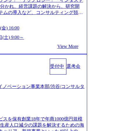
ソング」「テクノロジー」「インダスト
仮説構築や施策立案、クライアントの上位層
年以上の方はGAB受検免除、書類選考の
に分かれ、経営課題の解決から、研究開
パーの作成などを担当。 ● 裁量権 弊社は
している方へ1day選考会当日のご案内を
ステムの導入など、コンサルティング領域
れるフェーズにあります。 事業・組織を拡
ル化により既存事業では成長戦略を描く事
提供まで一貫して支援する総合系・IT系
がスケールしていく過程を体感できま
ため、新規事業立案や既存事業のトラン
に良質な顧客基盤を築いており、Fortu
も大手役員の方へのセールスにも参加でき
金) 16:00
ティングサポートいたします。 (1)既存
業をクライアントとして抱えている 手掛けたプロ
ェクト体制を作っていくことも可能です。
「経営戦略」等のコンサルティング支援
おけるグローバル化」「資生堂グループ
(土) 9:00～
ンサルティング事業以外にもSaaSプロダ
5社をターゲットとし、特にCXOクラスか
トウッドの製品開発」など多岐にわたる コ
め、上記事業に携わることも可能です。
View More
スフォーメーション」の依頼を多数いた
DIと合弁会社「ARISE analytics」
がら自らプロダクト開発や自社の業務改
援を積極的に獲得しない」、弊社がプライムで
クス技術で新たなイノベーションを創出
● BIG4・アクセンチュアをはじめとした
ルティングを行います ＜プロジェクト一
用資料 (https://www.accentur
集まっています ● 平均年齢は35歳で、
のビジネスモデル検討支援 ・金融領域にお
受付中
選考会
-com/document-2/Accenture-Recruiting-Brochur
規ICT事業戦略策定支援 ・スマートシテ
.accenture.com/content/dam/accenture/f
海外事業拠点をシンガポールに設立し、グロー
及び実行支援 ・ロボティクスソリューシ
en-brochure.pdf#zoom=50) 社員発信のキャリアブ
制を構築しています 東京都中央区八重洲2
援 ※その他新規事業や既存デジタルトラ
logs/japan-careers-blog) 江川社長が語る「105点
ジタルイノベーション事業本部/渋谷/コンサルタ
ントラルタワー8階 受動喫煙対策 : 執務室内
マネージャー プロジェクトの管理者とし
l/gen/19/00604/021600008/) 規模拡大で成功する
選考を通過された方 ・すでに応募いただい
営を担う。プロジェクト設計から管理・
nd.jp/articles/-/346218) 大手広告代理
クノロジーコンサルタ
ョン、成果物の品質管理、メンバーの育
(https://markezine.jp/articl
合コンサルティングファームのITコンサル
 主要なプロジェクトの責任者として、マネ
コンサルタントへ。会社に入って、何が変わった？
 ● 戦略コンサルタント ・4年生大学卒
を担う。プロジェクト全体の品質管理
/post-288838) プラダ：ラグジュアリー製品のパーソナ
及び戦略ファームでの
ビスを保有創業18年で年商1000億円規模
レーニングを実施。 ● アソシエイトパ
/case-studies/song/prada-luxury-product-c
齢生産人口減少の課題を解決するための海
て、大規模/高難易度プロジェクトの統括
s://www.accenture.com/jp-ja/case-stud