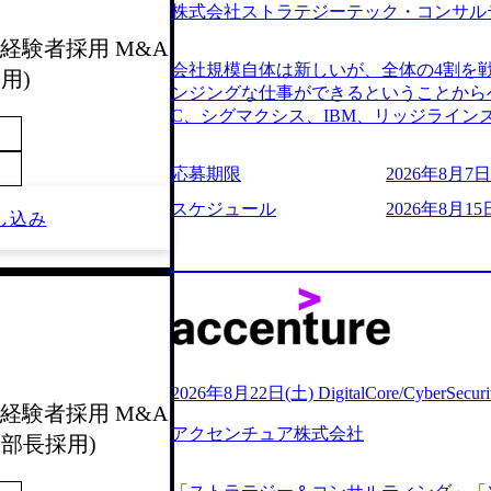
株式会社ストラテジーテック・コンサル
よび条件面談ともに、どの時間開始とな
のご予定をご都合いただけますと幸いです
経験者採用 M&A
前にGAB試験を受検いただきます(受験期限
会社規模自体は新しいが、全体の4割を
用)
ただし、30代以上のコンサルファーム経
ンジングな仕事ができるということからベ
のみ。 書類選考通過後に、GAB試験に合
C、シグマクシス、IBM、リッジライ
をさせていただきます。 急速なグロー
ョインするピュアな戦略を伸ばす新興フ
事が困難になった大手企業をサポートす
※SaaSプロダクト、地方創生、メディア
応募期限
2026年8月7日(
ンスフォーメーション戦略を中心にコンサ
中者もいて働きやすい環境※コンサルク
存または新規大手事業会社から依頼され
みがあり、ヘルスケアな業界は広げてい
スケジュール
2026年8月15
し込み
援を行います。クライアントは各業界上
はない制度 ワンプール制を敷く、柔軟な組織 2
から「新規事業戦略」「既存事業のトラ
2026年8月7日(金) 16:00 ※枠が
ただいています。 (2)「SIerやPMO
できない可能性がございます ※コンサルタ
である「戦略」案件をメインとしたコン
ただいたご応募者様については、1day
一部抜粋＞ ・海外事業(新規・既存)事
だきます ● 面接(1次・最終を一度の面
おけるAIを活用した事業戦略検討支援 ・
担当者より結果についてご連絡させていた
ティ領域における地域活性アプリ企画支
する選考会となります 内定の判断がつ
ションを活用した事業戦略策定及び営業
をいただく場合がございます ● 面接、
2026年8月22日(土) DigitalCore/CyberSe
ランスフォーメーションの案件が多数 ●
経験者採用 M&A
ます ・実施前日までに日程およびURL
人のタスク管理及び遂行を担う。主な作
アクセンチュア株式会社
件面談ともに、どの時間開始となっても
部長採用)
向け資料のドラフト作成、プロジェクトに
定をご都合いただけますと幸いです ※1
シニアコンサルタント プロジェクトメ
B試験を受検いただきます(受験期限は1d