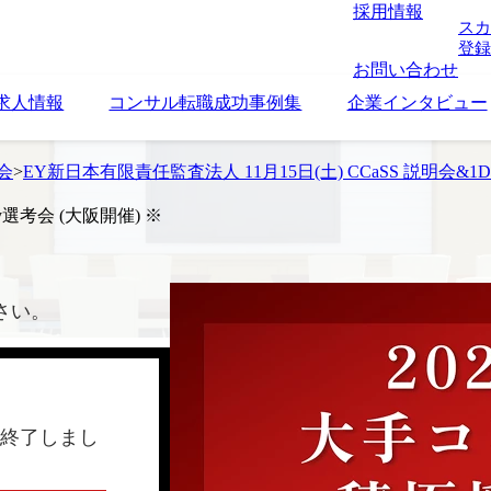
採用情報
スカ
登録
お問い合わせ
求人情報
コンサル転職成功事例集
企業インタビュー
考会
>
EY新日本有限責任監査法人 11月15日(土) CCaSS 説明会&
y選考会 (大阪開催) ※
さい。
終了しまし