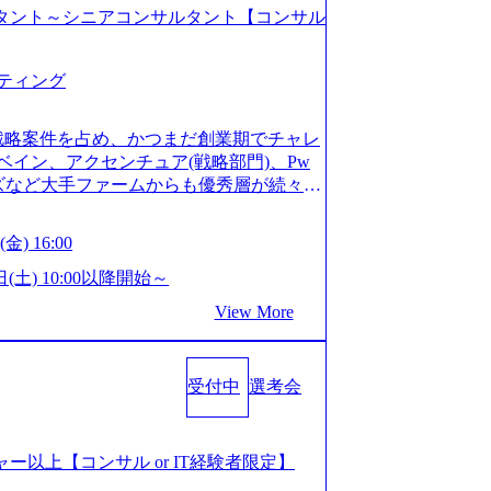
コンサルタント～シニアコンサルタント【コンサル
ティング
戦略案件を占め、かつまだ創業期でチャレ
イン、アクセンチュア(戦略部門)、Pw
ンズなど大手ファームからも優秀層が続々ジ
ァーム。 事業会社機能へ携われる可能性
など リモート比率99%、福岡や北海道在
金) 16:00
ラスから 製造業、金融業、通信業界に強
く予定 インセンティブ支給という他社に
日(土) 10:00以降開始～
026年8月15日(土) 10:00以降開始～
View More
限られておりますので、ご応募いただいてもご対応
サルタント未経験 or IT未経験と判断さ
dayではなく通常選考でのご案内とさせ
受付中
選考会
度の面接で実施) ※面接終了しましたら、後
ていただきます。 ● 一日で最終面接ま
断がつかなかった場合、後日面接や面談の
面接、条件面談それぞれ最大1時間を想定し
ージャー以上【コンサル or IT経験者限定】
URLを共有させていただきます ・面接お