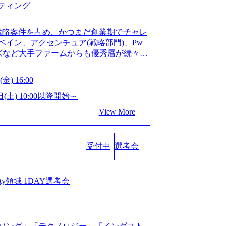
ティング
ってもご対応いただけるよう、候補者様
 ※1day選考会のご参加希望の方は、事
は1day選考会実施日の3日前まで)。 ※
戦略案件を占め、かつまだ創業期でチャレ
験3年以上の方はGAB受検免除、書類選考
イン、アクセンチュア(戦略部門)、Pw
格している方へ1day選考会当日のご案内
ンズなど大手ファームからも優秀層が続々ジ
バル化により既存事業では成長戦略を描く
ァーム。 事業会社機能へ携われる可能性
るため、新規事業立案や既存事業のトラ
など リモート比率99%、福岡や北海道在
金) 16:00
ルティングサポートいたします。 (1)既
ラスから 製造業、金融業、通信業界に強
た「経営戦略」等のコンサルティング支
く予定 インセンティブ支給という他社に
日(土) 10:00以降開始～
位5社をターゲットとし、特にCXOクラス
026年8月15日(土) 10:00以降開始～
View More
ンスフォーメーション」の依頼を多数い
限られておりますので、ご応募いただいてもご対応
支援を積極的に獲得しない」、弊社がプライム
ント未経験 or IT未経験と判断させてい
サルティングを行います ＜プロジェクト
ではなく通常選考でのご案内とさせていた
業のビジネスモデル検討支援 ・金融領域に
受付中
選考会
接で実施) ※面接終了しましたら、後日弊社
新規ICT事業戦略策定支援 ・スマートシ
だきます。 ● 一日で最終面接まで完了
援及び実行支援 ・ロボティクスソリュー
かなかった場合、後日面接や面談のお時間
支援 ※その他新規事業や既存デジタルト
条件面談それぞれ最大1時間を想定しており
curity領域 1DAY選考会
 コンサルタント プロジェクトにおける個
を共有させていただきます ・面接および条
業としては、仮説検証からクライアント
ご対応いただけるよう、候補者様のご予
おける課題/リスク管理などを担当。 ●
day選考会のご参加希望の方は、事前にGA
ンバーとしてプロジェクトの一領域を担
ay選考会実施日の3日前まで)。 ※ただ