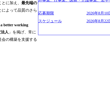
験2年以上 ● 求める人物像 ・高いコミュニ
外事業、IT事業、医療・介護事業、若手
管理・推進を担う。会社経営の観点から
ies/consulting/taisho-pharmace
ことに加え、
最先端の
トレンド・テーマや事例にキャッチアッ
業を展開する オールインハウスの組織
ーニング、ナレッジマネジメントを実施。
ンク：初のオンライン開催「SoftBank Wor
とによって品質のさら
ジできる方 ・自らコンサル業界やクライアント動向を把握し、クライアントや自
どの人員調達できる 独立資本経営をとっており
の統括責任者を担う。主に業界/テーマ
s://www.accenture.com/jp-ja/case-studie
応募期限
2026年8月10日
orage.googleapis.com/our-vision-production
社への提案などに積極的に関わることができる方 ・スケジューリン
保やマネジメント全般を担当。会社経営の
業省：事業者の申請手続きを電子化する
242d0de-3e54-4f03-b076-00318d5c0
け含む)など、ビジネスベーシックスキ
スケジュール
2026年8月22日
員 コンサルタントの総括責任者として
例を実現 (https://www.accenture.com/jp-ja/case-
tter working
明資料 (https://speakerdeck.com/leverages/lever
のリレーションを発展・拡大させること
network)（公共サービス） カルビー：SA
ng-xiang-ke) 「働く人」「事業・
査法人
」を掲げ、常に
常に高く担保する責任を担う。 ● 裁量権 
ps://www.accenture.com/jp-ja/case-studie
リアルを取り上げています！ (https://melev
いわれるフェーズにあります。 事業・
ービス） 世界49カ国に約73万人以上（2
社会の構築を支援する
大分県より「外国人留学生等受入環境整備事業委託業務
や組織がスケールしていく過程を体感で
上の国の企業を顧客に売上641億ドルを誇
main/html/rd/p/000000612.0000
でも大手役員の方へのセールスにも参加
ており(会計系BIG4を上回る規模感)、
ム「NALYSYS」リリース (https://prtimes.jp/ma
ジェクト体制を作っていくことも可能です
ている、売上・従業員数共にこの8年間
YouTube（【公式】レバレジーズCh） (https://
はコンサルティング事業以外にもSaaS
今後も高い成長が見込まれる 多くの技
レジーズで活躍するメンバー紹介！〜 管理職種編 〜 (
るため、上記事業に携わることも可能で
ングに続いて日本国内2番目にSAP認定
h?v=RETwZKac2UI) レバレジーズで
しながら自らプロダクト開発や自社の業
特にIT領域に強みを持つ グローバルのポジションに自由に応募できる社内の転職
s://www.youtube.com/watch?v=
す) ● BIG4・アクセンチュアをはじ
ツール「キャリアズ・マーケットプレイ
りながら安定した事業を展開し、高い安定
多く集まっています ● 平均年齢は35歳で
引き留めを受けずに移動が可能である（異動
に1兆円を目指す日本にもなかなかない
ンダストリー・ソリューションで区切られ
取得率など約10項目を数値化すること
130%成長 https://storage.googleapis.com/our-v
事業拠点をシンガポールに設立し、グロ
成功した 18時以降の会議を原則禁止と
20251030164405_5c527843-d227-4df8-b86c-5
体制を構築しています 東京都中央区八重洲
ハラスメント抑止に向けた研修の拡充、
googleapis.com/our-vision-production.apps
セントラルタワー8階 受動喫煙対策 : 執
進する 育休取得率は男性65%、女性10
f6-0539-4887-84d7-34c8d8544226_
選考通過後に、GAB試験に合格している方
管理職率も21.8%（2023年12月時点）と
上もの新規事業を立ち上げているため様