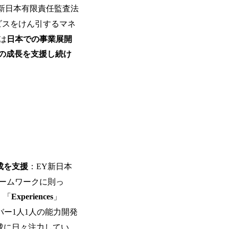
生大学卒業に限る ・大手総合コンサルテ
日(土) 9:00～19:30頃 ※選考会参加人数に
が活発であり、多様なスキルを1社で身
Y新日本有限責任監査法
るコンサルティング経験5年以上 ● 戦略
DTE ① MRS-IMS(旧ITXO-IMS) ② TS&T(旧T
かする「オールインハウス」型の組織体
以下のいずれかの実務経験を有する方 
kuoka ⑥ AMS-PRD ⑦ AMS-H&PS オンラ
ービスをけん引するマネ
主体的かつ柔軟なキャリア形成が可能。 https://stora
ィング経験2年以上 - BIG4のStrat
uction.appspot.com/public/images/2025103
は
日本での事業展開
上 ● 求める人物像 ・高いコミュニケーション能
88_1200x698.webp ## 働き方／
ド・テーマや事例にキャッチアップし、
の成長を支援し続け
り、 働き甲斐のあるランキング、新卒注
る方 ・自らコンサル業界やクライアン
であり株主からの圧力がないため事業創
提案などに積極的に関わることができる方 ・スケジューリング(優先順位付
て長期的な成長を若手に任せられる環境
む)など、ビジネスベーシックスキルが
重視するため出社勤務。1日の労働時間平均9
年間データ、エンジニア組織） 2026年8月22日(
日(月) 16:00 ※応募者が定員を上回
ていただきます。ご了承ください。 ● 当日
説明会終了後、随時ご案内) ※全てリモ
別に当日の面接案内をお送りいたします
適性検査をご受検いただきます。 ● 詳
ションサーチになります。 ご経験やス
成を支援
：EY新日本
下のいずれかの役割でご活躍いただきま
ームワークに則っ
用となります。 ※案件によっては客先に
サルタント＞ Webアプリケーション、S
」「
Experiences
」
ー・スタートアップ企業に対する課題解
ー1人1人の能力開発
規模基幹システムにおける最上流のPoC
メント支援までを一気通貫で担当していま
成に日々注力してい