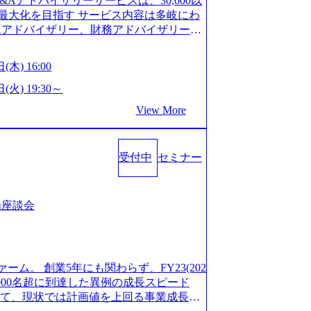
M&Aアドバイザリーサービスは、30,000以
/career/interviews/) 戦略だけのコンサルは終わ
GW8日、夏季9日、年末年始9日） 有給休暇は
最大化を目指す サービス内容は多岐にわ
のコンサルの在り方 (https://www.b
社日に付与されます。 年次有給休暇の残日
Aアドバイザリー、財務アドバイザリーな
plex-xspear/) Xspear Consultingがえるぼし認定を取
。 慶弔休暇は、事由により取得可能日数
 譲渡企業に対しては完全成功報酬制を採
382811) シンプレクスとXspear Consultingが、東京都
得できます。 リフレッシュ休暇は、規程
勢を持ち、将来の株価成長を取り込むスキ
w.afpbb.com/articles/-/3520247)
(木) 16:00
フレッシュ休暇を取得できます。 【育児や
ONE&SonsグループはM&A業界のリー
・ワンプールで様々なインダストリーやソリ
対象：小学校1年修了時の3月31日までの
わらず幅広い案件に携わりながら自己成
(火) 19:30～
上流工程、先端技術を学べる環境 【コン
年間 短時間勤務： 対象：小学校卒業ま
ー出身者3名がメインメンバーであり、経
足を置きながら、他領域にもチャレンジで
View More
間15分まで、始業・終業時刻の繰り上げ・
、M&Aや財務アドバイザリーなどの専門
 ・現職ファームより高いオファー年収 ・
につき5日まで取得でき、1時間単位で取得
が提供される 主担当成約で10件以上あ
ルスキップもあり） ・週に1度のアサイン
00万の年収となる 内訳としては個人インセ
て検討してもらえる。結果、なりたいキ
受付中
セミナー
寮：富山事業所の近くに、白風寮と青風寮
は部下を育成活躍させるためのナレッジシ
もらえる ・シンプレクスというテクノロ
す方が入居可能です。 ＜入居基準＞ ・
して動く組織風土がある 2026年8月18
の視点からも協業しクライアントへ価値
までの通勤総時間が2時間を超えること 住
6年8月13日(木) 16:00 ＼応募意思不問・業界未
あればセールス中心の案件もあり、個々の
等が無いため、条件を満たす方には住宅手
ンや業務内容、実際の働き方について詳しく
場座談会
を選べる ここ1年で社員数60名⇒100
のみの入居となるため、入居基準を満たす
します。 M&A業界に興味があり、まずは
ずれも約170％アップ）と急成長中のファ
手当は、一般賃貸物件を従業員が契約し、
りで、幅広く業界の情報を集めたい 働く
め優秀な上司の近くで働けるチャンスも多
その他： 採用時や転勤等による引っ越し
界にご興味がある方、転職を少しでもお考え
ttps://www.xspear.co.jp/membe
 19:00～20:00 2026年8月13日(木) 1
も歓迎です。お気軽にご参加ください。
バー、多様なプロジェクトによる自己成長機会が多
ァーム。 創業5年にも関わらず、FY23(202
に、会社説明会を実施予定です。 ● 求人名
おります。 是非、説明会にてお話できる
模にも関わらず、外資系戦略コンサルティン
1,000名超に到達した異例の成長スピード
ニア(製造・生産工程の管理業務) ※主任
後にアンケート回答をお願いいたします。
ァームをはじめ、メーカー、ITベンチャ
対して、現状では計画値を上回る事業成⻑を
体製造装置の生産エンジニア(製造・生産工