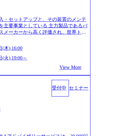
is.com/our-vision-production.appspot.com/pu
-4e86-a85a-8649e1c532f9_956x512.webp http
ction.appspot.com/public/images/202505021528
入・セットアップと、その装置のメンテ
1x517.webp https://storage.googleapis.com/ou
ages/20250502152831_721b100c-62c9-4258-aa0
を主要事業としている 主力製品であるバ
シンプレクス社は、FinTech領域に強みを持つITコン
スメーカーから高く評価され、世界トッ
界のFinTech RankingsTop 100企
対話を通じて未来を創造し、社会課題の解
ィング、開発、運用保守と言った全工程を
:私たちの技術/私たちの対話 Vision:夢を
(木) 16:00
への深い理解を持つコンサルタントが集う
私たちの技術/私たちの対話 IoT社会の浸透、
い知見を持つシンプレクス社またはグループ会
で急伸長しており、それに伴い半導体製造
(火) 19:00～
社はあくまでもコンサルティングファームで
om/our-vision-production.appspot.com/pu
View More
age.googleapis.com/our-vision-pr
5-43a7-a367-5426b95cd599_1200x543.webp h
25204111_caa94e4b-6aae-45a6-a0ce-b98154c8
duction.appspot.com/public/images/2026022413
/www.xspear.co.jp/member/)一部抜粋 - 伊勢
_1200x486.webp https://storage.googleapis.
lic/images/20260224131100_d8b3379f-6e64-45
立案から実装支援を軸に、様々な業界で新規事
受付中
セミナー
/storage.googleapis.com/our-vision-productio
等の幅広いプロジェクトに従事 - 鈴木健仁
16_05d25aab-49d6-4429-810e-138e27965ee8_
クターを経てXspearに参画 - 梶田
育成を目的とした「語学研修」、効果的なプレゼン
戦略策定、DX戦略立案、人事組織テーマに
会
「プレゼン研修」、自社キャリアアドバ
いてはDX戦略立案、NFT等の新規事業
す「キャリア開発研修」などがある 生産
アクセンチュア出身。金融業界を中心に、DX
度を実施しており、月単位の決められた
制対応等の幅広いプロジェクトを主導す
を社員の自己裁量に委ね、ワークライフ
spear最年少シニアマネージャー 社員インタ
できる 【休日】 土日祝休みの完全週休