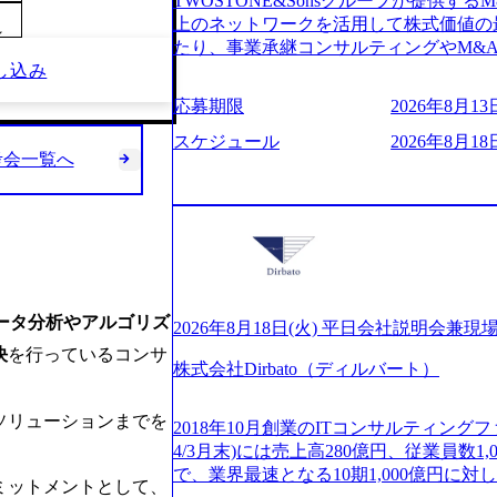
TWOSTONE&Sonsグループが提供する
ビューページ (https://www.xspear.co.jp
2日制 2025年度の年間休日は125日（
上のネットワークを活用して株式価値の
り──コンサル業界の風雲児に聞く。“これから”
～
年間24日（4月1日入社の場合）で、入
たり、事業承継コンサルティングやM&
usinessinsider.jp/article/20250205-sim
数は、翌年度に繰り越すことができます
し込み
どが含まれており、幅広いニーズに対応
得 (https://www.agara.co.jp/article/
は異なりますが、3～7日の連続休暇を取
用し、M&A以外の選択肢も尊重する姿
港区の行政手続き100%デジタル化を支援 (https://ww
応募期限
2026年8月13日
で定める勤続年数ごとに、連続5日のリ
ームの構築や事業承継支援も行う TWOST
【未経験者】 ・年収UPでのオファー 
子の看護、介護などの制度】 育児休暇： 
ディングカンパニーであり、領域にこだ
スケジュール
2026年8月18日
ューションを裁量をもって経験できる ・
子を育てるすべての従業員※期間：通算3
考会一覧へ
長とキャリアの挑戦が可能 M&Aセンタ
サルファーム経験者】 ・専門領域に軸
での子を育てるすべての従業員 1日2時
験豊富なアドバイザーと共に働くことで
きる環境 ・タイトルアップでのオファー
繰り下げが可能 子の看護休暇： 子1人
知識を獲得し、キャリアを発展させる機会
実力主義でプロモーションできる（ダブ
することも可能 家族看護休暇： 5日まで取得でき、1時間単位で取得することも可
る人は課長職となり、平均3000万～40
ｍｔｇでこまめに社員のキャリアについ
能 【独身寮、住宅手当制度など】 独身
ンティブ＋チームインセンティブ 課長
ャリアを反映できるｐｊにアサインして
の2つの寮があり、以下の入居基準を満た
ェアおよび丁寧なOJTを欠かさずにチームと
ジーに強い部隊がいるため、エンジニア
満33歳までの独身者 ・自宅から勤務地
日(火) 19:30～ 所要時間 : 約1時間 202
提供できる ・デリバリー中心の案件も
データ分析やアルゴリズ
宅手当： 本社の近くには独身寮や社宅
経験歓迎！／ M&A承継機構のビジョ
2026年8月18日(火) 平日会社説明会兼現
裁量や得意領域に合わせた売り上げの立て方
当を支給します。 また、独身寮は男性
お伝えするオンライン説明会を開催いた
決
を行っているコンサ
名超、売上今期18億円⇒来期30億円（い
女性には住宅手当を支給します。 住宅
株式会社Dirbato（ディルバート）
どんな仕事か知りたい 転職を考えたばか
ームである また、成長中ファームのた
規程で定める金額を会社が支払います。 
イメージを具体的に知りたい M&A業
い(ボストン・コンサルティング・グループ出身者等 (h
費用は、会社が負担します。 2026年8月18日(火)
の方はもちろん、情報収集をしたい方で
ソリューションまでを
r/taketo_kajita/)） 多様なメン
2018年10月創業のITコンサルティングフ
6:00 応募をご検討されている方を対象
当日は、質疑応答のお時間もご用意して
く、新たなチャレンジが可能 100名規
4/3月末)には売上高280億円、従業員数
・【富山】半導体製造装置の生産エンジ
ことを楽しみにしております。 説明会
グファームや総合系コンサルティングフ
で、業界最速となる10期1,000億円に
候補・リーダークラス ・【砺波】半導
ミットメントとして、
オンライン(Google meets)