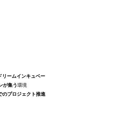
で、当社へ気になることや転職後のご不
で、ぜひお聞きください！ ※過去の質
ルタントとSEの違い、他コンサルファー
会社説明＋座談会(19:00～20:00) 
クルーターまでご相談下さい。 ・ご希
後、カジュアル面談もしくは1次選考の
ーまでご相談下さい。なお、当日はコン
い。 【服装・持ち物】 ・特になし カ
ポジション】 ITコンサルタント(役職問わず
中長期ロードマップ策定 ・全社クラウド
ルトランスフォーメーション企画構想 ・業
導入/実装 ・プライベート/パブリックク
ドリームインキュベー
務再構築 ・IoTを活用したデジタルワークスタイル
ogyを活用した新規事業の立案/推進 
ンが集う
環境
例)】 ・創業フェーズに参画し、コア
」でのプロジェクト推進
たい ・サービスやソリューションに捉
したい ・様々な業種業界でのプロジェ
たい ・エンジニア経験を活かして要件
レンジしたい ・コンサルのみならず新
ャレンジしてみたい オンライン(Teams)