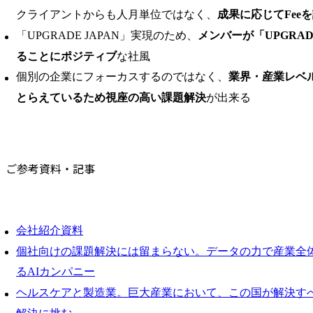
クライアントからも人月単位ではなく、
成果に応じてFee
「UPGRADE JAPAN」実現のため、
メンバーが「UPGRA
ることにポジティブ
な社風
個別の企業にフォーカスするのではなく、
業界・産業レベ
とらえているため視座の高い課題解決
が出来る
ご参考資料・記事
会社紹介資料
個社向けの課題解決には留まらない。データの力で産業全体の
るAIカンパニー
ヘルスケアと製造業。巨大産業において、この国が解決す