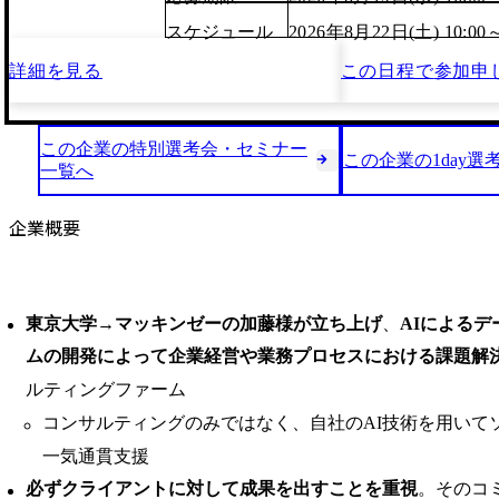
スケジュール
2026年8月22日(土) 10:00
詳細を見る
この日程で
参加申
この企業の特別選考会・セミナー
この企業の1day選
一覧へ
企業概要
東京大学→マッキンゼーの加藤様が立ち上げ
、
AIによる
ムの開発によって企業経営や業務プロセスにおける課題解
ルティングファーム
コンサルティングのみではなく、自社のAI技術を用いて
一気通貫支援
必ずクライアントに対して成果を出すことを重視
。そのコ