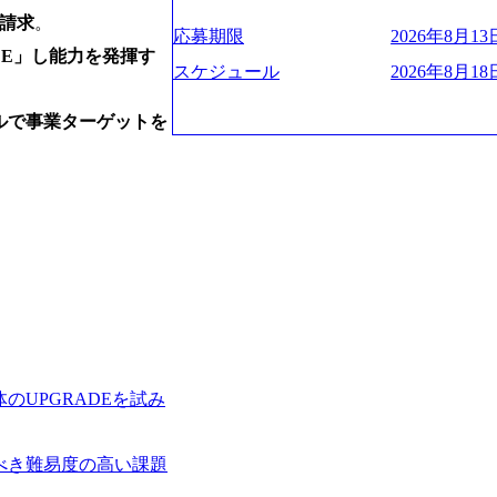
ー、外資系金融機関など多彩な出自で構
遂げている。 現在コンサルティングファ
程の管理業務) ※主任候補・リーダークラス オン
を請求
。
ロジェクトワークが可能 総合コンサル
ンクインしている。 主力事業はITコン
しは不要です。ご質問頂く際のみ、顔出
応募期限
2026年8月13日
ライアントに対して様々なプロジェクト
に、IT戦略策定等の上流工程から実装
DE」し能力を発揮す
いテーマのチャレンジ機会を提供してい
他方、インキュベーション事業を手掛け
スケジュール
2026年8月18日
職率10％以下、未経験3年未満の離職率
規事業開発も手掛けつつ、複数社への出
と同水準以上の報酬制度であり、ファー
考) https://www.dirbato.co.jp/service/incubatio
ルで事業ターゲットを
基本 強く「個人」の成⾧を重視するカ
bation.html) 大手総合系コンサルテ
Readyになれば上がれる環境となって
ョイン。 https://storage.googleapis.com/our-vision-production.appspot.com/public/images/2
グファームの立ち上げフェーズに関わる
0240925205344_42693807-c7d5-418f-96
経験者の場合は、自らチームを立ち上げ
プ、SMBCグループ、NTT、良品計画
リバリー活動ができる(スタートアップ
顧客 直近では大阪万博のプロジェクトを
ど) シンプレクスの顧客基盤、エンジ
システム、ToC向けアプリ、セキュリテ
立ち上げが経験できる 2026年8月21日(金) 19:
ンサルティングしている。 <u>ワンプー
(水) 16:00 ※参加状況によっては抽
ず様々な案件にチャレンジ可能 専属の営
たび、ファーム経験者の方を対象にした
かれることなくデリバリーに注力可能</
ント」を開催いたします。 カジュアル
意にそぐわないプロジェクトにアサイン
ので、ぜひご参加ください。 当日はXspear
ロジェクトに異動することが可能。その結果
の他現場社員が複数名参加する予定です！ 
は2～30%程度) 残業時間は<u>平均30
UPGRADEを試み
な場所については参加者の方へ個別でご
業代をつけさせないといったことはしない
マネージャー以上の職務を担当している
齢者/障碍者などさまざまなバックグラ
べき難易度の高い課題
いる SDGsの推進にも積極的で、プロ
多くのクラブが立ち上がっており、さま