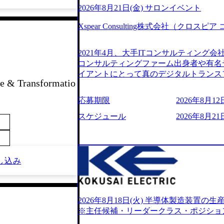
2026年8月21日(金) サロンイベント
Xspear Consulting株式会社（クロ
2021年4月、大手ITコンサルティング
コンサルティングファーム出身者や有名
イアントにとって真のデジタルトランス
 & Transformatio
想いの下で立ち上げた新鋭ファーム テ
力を持つDX時代において、20年以上にわた
応募期限
2026年8月12日
ロジーを提供してきたシンプレクスのノ
界のクライアントの企業価値の最大化を
スケジュール
2026年8月21日
人材育成、業務改善、実行支援などのコ
供するのが特徴（いわゆる総合コンサルテ
リアにSpir（槍）を指して切り開く””si
ス）していく”という位置づけ 一昔前
し込み
現在金融の売上割合は全体の3割。現在は
通信、エンタメ、教育、保健など幅広く
あるが、社員の興味のある分野やスキル
サイン。 そのため、専門性を身に着け
2026年8月18日(火) 半導体製造装置
キャリア形成が柔軟に可能な環境である。 https://stor
※主任候補・リーダークラス・ポジショ
oduction.appspot.com/public/images/20240