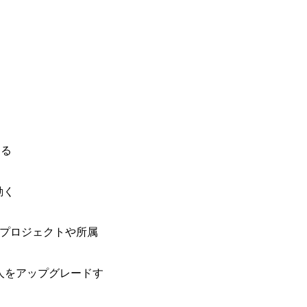
のネットワーク形成・交流の場となってい
充実</u>しており、自己成長の機会も多い
卒紹介、会社の七不思議紹介等、規模が
りを広げる取り組みもしている 今後の
足元のグローバル案件割合は10%程度
ある方はアサインされるチャンスも大きい。 代表イン
ato/n/n0a040c36b128 Forbes JAPAN
の可能性を引き出すこと。日本に求められる
s://forbesjapan.com/articles/detail/674
界におけるIT人材価値再興。Dirbat
える
の変革」 https://forbesjapan.com/articles/pr
d24YfH72/ZzdmBTIEMOnWUWREjOFLO1IL
Studio 「求めるのは、競争と連帯 。IT
動く
援」 https://forbesjapan.com/articles/de
y-vision.co.jp/consulting-firm/dirbato/
y-vision.co.jp/consulting-firm/dirbato
る。プロジェクトや所属
00終了 2026年8月13日(木) 16:00 
動向を踏まえ、コンサルティング市場の
サルティング業界への転職を迷われてい
織と人をアップグレードす
歓迎です。更に、当日は現場コンサルタ
コンサルタントだけでなく、メンバーク