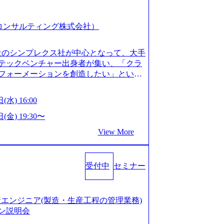
スピア コンサルティング株式会社）
会社のシンプレクス社が中心となって、大手
テックベンチャー出身者が集い、「クラ
フォーメーションを創造したい」という
クノロジーがビジネスの成功に大きな影響
ってFintech業界を中心に最先端テクノ
(水) 16:00
ウハウを活かしつつ、あらゆる業種・業
支援するために、戦略策定、組織改革、
(金) 19:30〜
ンサルティングサービスを一気通貫で提
View More
ィングファーム） 社名の由来は”DXエ
mplexないでは金融以外の領域にX（クロ
は金融が強い企業として認知されていたが、
受付中
セミナー
ToC事業を始め、パブリック、製造業、
強みのあるファーム。 ワンプール制では
を活用したいなどの希望は考慮してのア
たい方でも幅広に経験を積みたい方でも、
の生産エンジニア(製造・生産工程の管理業務)
age.googleapis.com/our-vision-pr
ン説明会
925204135_93b1bff3-f71c-4bc9-8bd9-72a8a482