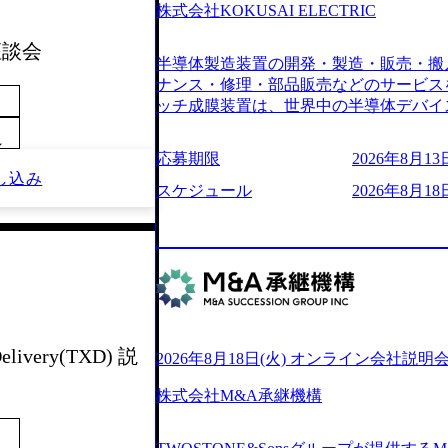
6007_1200x554.webp https://storage.googleap
株式会社KOKUSAI ELECTRIC
blic/images/20250502152751_46c65543-87ef
s://storage.googleapis.com/our-vision-produ
 座談会
半導体製造装置の開発・製造・販売・搬
04_ba6aaa1a-9ffc-4f2a-9b40-06fff8ee19af_96
r-vision-production.appspot.com/public/im
ナンス・修理・部品販売などのサービス
e-97182898115f_960x510.webp 
ッチ成膜装置は、世界中の半導体デバイ
サルティング会社で、NRI、NTTDATAと同じく世
プクラスのシェアを有している 技術と
業にも選出されている。ITコンサルテ
～
決に貢献することを目指している Mission
応募期限
2026年8月13日
行う「一気通貫体制」が特長 ビジネス
未来につなぐベストパートナー Value:
し込み
Xspearと、最先端テクノロジーに深
AIの加速等により半導体需要は世界中
スケジュール
2026年8月18日
社との協力体制を築いている Xspear
装置の需要も伸長中 https://storage.googleapis.c
あり、システム開発を担当することはない https://stor
blic/images/20260224131045_0fee4978-bb2
oduction.appspot.com/public/images/202409
ttps://storage.googleapis.com/our-vision-pro
16a2_1153x543.webp メンバー情報 (https:/
1052_2abe7cb8-329e-4a45-a8f5-73d9728b2cd7
com/our-vision-production.appspot.com/pub
山 昇吾氏: ベイカレントにてIT戦略
66-aea4-924f21977d35_1200x460.webp https:/
業戦略、成長戦略、PMI推進、業務改革
n.appspot.com/public/images/202602241311
氏：新卒でベイカレントに入社し最年少ディレ
1200x386.webp グローバル人財
威人氏：BCG出身。金融業界における
elivery(TXD) 説
2026年8月18日(火) オンライン会社説明
のポイントを掴み実践に強くなるための
強みを持ち、メディア・エンタメ業界にお
イザーによる自身のキャリア構築をめざ
立案を得意とする。 - 藏満 一馬氏：
株式会社M&A承継機構
現場を含む全部門でフレックスタイム制
戦略策定、新規事業立案、組織変革、規
労働時間の範囲内で、出社・退社の時刻
る。 - 天野 善仁氏：19卒PwC出身。X
バランスを図りながら効率的に働くことが