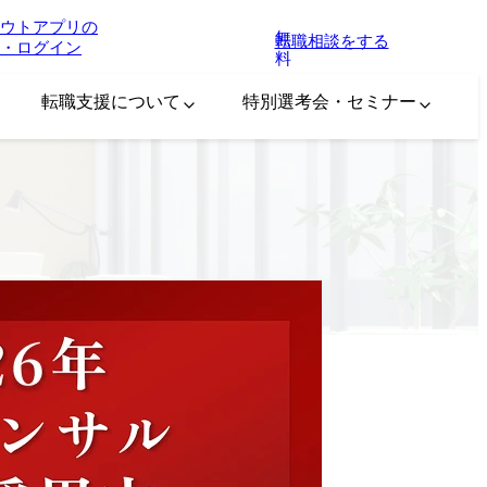
ウトアプリの
無
転職相談をする
・ログイン
料
転職支援について
特別選考会・セミナー