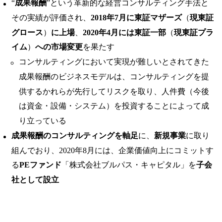
“
成果報酬
”という革新的な経営コンサルティング手法と
その実績が評価され、
2018年7月に東証マザーズ
（
現東証
グロース
）
に上場
、
2020年4月には東証一部
（
現東証プラ
イム
）
への市場変更
を果たす
コンサルティングにおいて実現が難しいとされてきた
成果報酬のビジネスモデルは、コンサルティングを提
供するかれらが先行してリスクを取り、人件費（今後
は資金・設備・システム）を投資することによって成
り立っている
成果報酬のコンサルティングを軸足
に、
新規事業
に取り
組んでおり、2020年8月には、企業価値向上にコミットす
る
PEファンド
「株式会社ブルパス・キャピタル」を
子会
社として設立