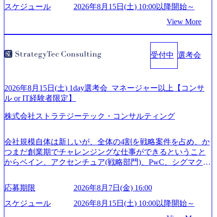
生、メディアなど リモート比率99%、福岡や北海道在中者
スケジュール
2026年8月15日(土) 10:00以降開始～
もいて働きやすい環境※コンサルクラスから 製造業、金融
View More
業、通信業界に強みがあり、ヘルスケアな業界は広げてい
く予定 インセンティブ支給という他社にはない制度 ワンプ
ール制を敷く、柔軟な組織 2026年8月15日(土) 10:00以降開
受付中
選考会
始～ 2026年8月7日(金) 16:00 ※枠が限られておりますので、
ご応募いただいてもご対応できない可能性がございます ※
弊社がコンサルタント未経験 or IT未経験と判断させていた
だいたご応募者様については、1dayではなく通常選考での
2026年8月15日(土) 1day選考会_マネージャー以上【コンサ
ご案内とさせていただきます ● 面接(1次・最終を一度の面
ル or IT経験者限定】
接で実施) ※面接終了しましたら、後日弊社担当者より結果
株式会社ストラテジーテック・コンサルティング
についてご連絡させていただきます。 ● 一日で最終面接ま
で完了する選考会となります 内定の判断がつかなかった場
合、後日面接や面談のお時間をいただく場合がございます
会社規模自体は新しいが、全体の4割を戦略案件を占め、か
● 面接、条件面談それぞれ最大1時間を想定しております ・
つまだ創業期でチャレンジングな仕事ができるということ
実施前日までに日程およびURLを共有させていただきます
からベイン、アクセンチュア(戦略部門)、PwC、シグマクシ
・面接および条件面談ともに、どの時間開始となってもご
ス、IBM、リッジラインズなど大手ファームからも優秀層
対応いただけるよう、候補者様のご予定をご都合いただけ
が続々ジョインするピュアな戦略を伸ばす新興ファーム。
応募期限
2026年8月7日(金) 16:00
ますと幸いです ※1day選考会のご参加希望の方は、事前に
事業会社機能へ携われる可能性※SaaSプロダクト、地方創
GAB試験を受検いただきます(受験期限は1day選考会実施日
生、メディアなど リモート比率99%、福岡や北海道在中者
スケジュール
2026年8月15日(土) 10:00以降開始～
の3日前まで)。 ※ただし、30代以上のコンサルファーム経
もいて働きやすい環境※コンサルクラスから 製造業、金融