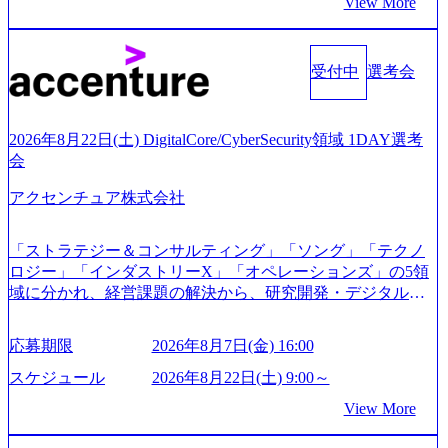
View More
験3年以上の方はGAB受検免除、書類選考のみ。 書類選考
業、通信業界に強みがあり、ヘルスケアな業界は広げてい
通過後に、GAB試験に合格している方へ1day選考会当日の
く予定 インセンティブ支給という他社にはない制度 ワンプ
ご案内をさせていただきます。 急速なグローバル化により
ール制を敷く、柔軟な組織 2026年8月15日(土) 10:00以降開
既存事業では成長戦略を描く事が困難になった大手企業を
受付中
選考会
始～ 2026年8月7日(金) 16:00 ※枠が限られておりますので、
サポートするため、新規事業立案や既存事業のトランスフ
ご応募いただいてもご対応できない可能性がございます ※
ォーメーション戦略を中心にコンサルティングサポートい
コンサルタント未経験 or IT未経験と判断させていただいた
たします。 (1)既存または新規大手事業会社から依頼された
ご応募者様については、1dayではなく通常選考でのご案内
2026年8月22日(土) DigitalCore/CyberSecurity領域 1DAY選考
「経営戦略」等のコンサルティング支援を行います。クラ
とさせていただきます ● 面接(1次・最終を一度の面接で実
会
イアントは各業界上位5社をターゲットとし、特にCXOクラ
施) ※面接終了しましたら、後日弊社担当者より結果につい
スから「新規事業戦略」「既存事業のトランスフォーメー
アクセンチュア株式会社
てご連絡させていただきます。 ● 一日で最終面接まで完了
ション」の依頼を多数いただいています。 (2)「SIerやPMO
する選考会となります 内定の判断がつかなかった場合、後
支援を積極的に獲得しない」、弊社がプライムである「戦
日面接や面談のお時間をいただく場合がございます ● 面
「ストラテジー＆コンサルティング」「ソング」「テクノ
略」案件をメインとしたコンサルティングを行います ＜プ
接、条件面談それぞれ最大1時間を想定しております ・実施
ロジー」「インダストリーX」「オペレーションズ」の5領
ロジェクト一部抜粋＞ ・海外事業(新規・既存)事業のビジ
前日までに日程およびURLを共有させていただきます ・面
域に分かれ、経営課題の解決から、研究開発・デジタル・
ネスモデル検討支援 ・金融領域におけるAIを活用した事業
接および条件面談ともに、どの時間開始となってもご対応
マーケティング・ITシステムの導入など、コンサルティン
戦略検討支援 ・新規ICT事業戦略策定支援 ・スマートシテ
いただけるよう、候補者様のご予定をご都合いただけます
グ領域からその実行的側面であるITサービスの提供まで一
ィ領域における地域活性アプリ企画支援及び実行支援 ・ロ
応募期限
2026年8月7日(金) 16:00
と幸いです ※1day選考会のご参加希望の方は、事前にGAB
貫して支援する総合系・IT系ファームである あらゆる産業
ボティクスソリューションを活用した事業戦略策定及び営
試験を受検いただきます(受験期限は1day選考会実施日の3日
において非常に良質な顧客基盤を築いており、Fortune Globa
スケジュール
2026年8月22日(土) 9:00～
業支援 ※その他新規事業や既存デジタルトランスフォーメ
前まで)。 ※ただし、30代以上のコンサルファーム経験3年
l 500社の80％以上の企業をクライアントとして抱えている
ーションの案件が多数 ● コンサルタント プロジェクトにお
View More
以上の方はGAB受検免除、書類選考のみ。 書類選考通過後
手掛けたプロジェクトは「ファーストリテイリングにおけ
ける個人のタスク管理及び遂行を担う。主な作業として
に、GAB試験に合格している方へ1day選考会当日のご案内
るグローバル化」「資生堂グループのDX化支援」「ヴィヴ
は、仮説検証からクライアント向け資料のドラフト作成、