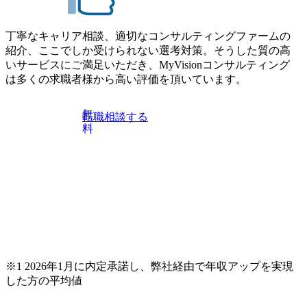
コンサル業界やクライアント動向を把握し、クライアント
きます。 ※本求人はレバテック株式会社の雇用となりま
や自社への提案などに積極的に関わることができる方 ・ス
す。 ※案件によっては客先に出向いての作業も発生しま
ケジューリング(優先順位付け含む)など、ビジネスベーシッ
丁寧なキャリア相談、適切なコンサルティングファームの
す。 ＜ITコンサルタント＞ Webアプリケーション、SaaS系
クスキルが習得できている方
紹介、ここでしか受けられない選考対策。そうした質の高
の領域において、大手・ベンチャー・スタートアップ企業
いサービスにご満足いただき、MyVisionコンサルティング
に対する課題解決支援を行います。 直近の案件では、大規
は多くの求職者様から高い評価を頂いています。
模基幹システムにおける最上流のPoC(概念実証)支援から構
想策定、開発マネジメント支援までを一気通貫で担当して
います。 生成AIなどの最新技術とシステムを活用し、顧客
無
転職相談する
の業務革新と効率化の実現に貢献します。 ＜PL/PM＞ 顧客
料
の要望を深くヒアリングし、企画構想からアジャイル開発
による開発支援までを一気通貫で推進していただきます。
プロジェクト提案・推進の中核として、企画・要件定義か
らテストまでの一連の工程における管理業務に加え、最上
流での現状分析、顧客ヒアリング、戦略策定、技術選定、
品質改善なども推進していただきます。 ＜SE＞ 参画いただ
く案件はプライム案件メインです。 要件定義～設計～開発
～テスト～リリース・リリース後対応まで一気通貫でご担
当いただきます。 参画当初はご経験に応じたフェーズから
※1 2026年1月に内定承諾し、弊社経由で年収アップを実現
ご担当いただき、当社の社員が業務面をサポートしつつ、
した方の平均値
徐々に対応範囲を広げていただきます。 ＜QAエンジニア＞
本質的な品質向上を目的とし、プロジェクトの上流(コンサ