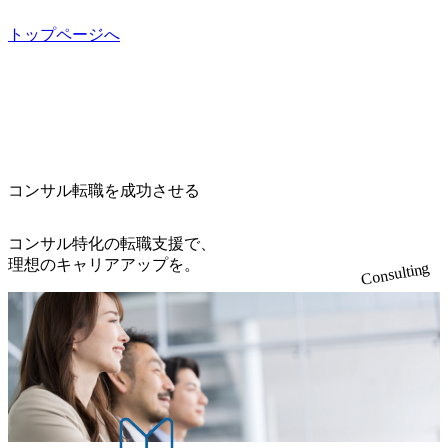
ー」など、レバレジーズのリアルを取り上げています！ (htt
を構築しています 東京都中央区八重洲2-2-1 東京ミッドタウ
して、マネージャーの管理、及びプロジェクト推進を担
開催「SoftBank World 2020」でマーケ＆営業のDX実現 (http
ps://melev.leverages.jp/) レバレジーズグローバル、大分県より
ン八重洲 八重洲セントラルタワー8階 受動喫煙対策 : 執務室
トップページへ
う。プロジェクト全体の品質管理や、会社経営の観点から
s://www.accenture.com/jp-ja/case-studies/communications-media/so
「外国人留学生等受入環境整備事業委託業務」を受託 (http
内禁煙、ビル内喫煙室あり WEB ・書類選考を通過された方
ftbank)（通信） 経済産業省：事業者の申請手続きを電子化
提案活動、社内トレーニングを実施。 ● アソシエイトパー
s://prtimes.jp/main/html/rd/p/000000612.000010591.html) レバレ
・すでに応募いただいている方で、書類選考を通過し面
する「保安ネット」を構築。省庁DXの先進事例を実現 (http
トナー 主要クライアントの責任者として、大規模/高難易度
ジーズ、モチベーション管理システム「NALYSYS」リリー
接・面談未実施の方 ● テクノロジーコンサルタント ・4年
s://www.accenture.com/jp-ja/case-studies/public-service/meti-indust
プロジェクトの統括管理・推進を担う。会社経営の観点か
ス (https://prtimes.jp/main/html/rd/p/000000622.000010591.html) Y
生大学卒業に限る ・大手総合コンサルティングファームのI
ry-safety-network)（公共サービス） カルビー：SAP HANAの
ら新規クライアント開拓や社内全体のトレーニング、ナレ
ouTube（【公式】レバレジーズCh） (https://www.youtube.co
Tコンサル部門におけるコンサルティング経験5年以上 ● 戦
導入で基幹システムを刷新 (https://www.accenture.com/jp-ja/ca
ッジマネジメントを実施。 ● パートナー 複数の主要クライ
m/@leveragesCh) レバレジーズで活躍するメンバー紹介！〜
略コンサルタント ・4年生大学卒業に限る ・以下のいずれ
se-studies/consumer-goods-services/calbee)（消費財・サービ
アントの統括責任者を担う。主に業界/テーマの有識者とし
管理職種編 〜 (https://www.youtube.com/watch?v=RETwZKac2
かの実務経験を有する方 - MBB及び戦略ファームでのコ
ス） 世界49カ国に約73万人以上（2024年5月時点）の社員を
てプロジェクト全体の品質担保やマネジメント全般を担
コンサル転職を成功させる
UI) レバレジーズで活躍するメンバー紹介！〜 営業職種編
ンサルティング経験2年以上 - BIG4のStrategy部門におけ
擁し、世界120以上の国の企業を顧客に売上641億ドルを誇
当。会社経営の観点から、統括管理を実施。 ● 執行役員 コ
〜 (https://www.youtube.com/watch?v=XJ7Eam0onXA) 創業以
るコンサルティング経験2年以上 ● 求める人物像 ・高いコ
る 日本では2.3万人以上の従業員を擁しており(会計系BIG4
ンサルタントの総括責任者として、プロジェクトに関わ
来黒字を維持し、急成長中でありながら安定した事業を展
コンサル特化の転職支援で、
ミュニケーション能力をお持ちの方 ・最新のトレンド・テ
を上回る規模感)、営業利益率も約15％と驚異的な数字とな
り、クライアントとのリレーションを発展・拡大させるこ
開し、高い安定性を持つ企業へと成長している 10年後に1兆
理想のキャリアアップを。
ーマや事例にキャッチアップし、バイタリティーを持って
っている、売上・従業員数共にこの8年間で4倍近くの成長
Consulting
とをミッションとする。自社へ提言の質を常に高く担保す
円を目指す日本にもなかなかないメガベンチャー。創業か
チャレンジできる方 ・自らコンサル業界やクライアント動
を遂げていることから、今後も高い成長が見込まれる 多く
る責任を担う。 ● 裁量権 弊社は2019年11月に設立され、成
ら黒字経営。年間130%成長 https://storage.googleapis.com/our-
向を把握し、クライアントや自社への提案などに積極的に
の技術者を抱えており、アビームコンサルティングに続い
長期といわれるフェーズにあります。 事業・組織を拡大し
vision-production.appspot.com/public/images/20251030164405_5c
関わることができる方 ・スケジューリング(優先順位付け含
て日本国内2番目にSAP認定コンサルタント制度の有資格者
ていく時期のため、メンバーや組織がスケールしていく過
527843-d227-4df8-b86c-5587f843fdf6_1200x471.webp https://stor
む)など、ビジネスベーシックスキルが習得できている方
数が多く、特にIT領域に強みを持つ グローバルのポジショ
age.googleapis.com/our-vision-production.appspot.com/public/imag
程を体感できます。 また、希望者はパートナー以外でも大
ンに自由に応募できる社内の転職ツール「キャリアズ・マ
es/20251030164946_dc0888f6-0539-4887-84d7-34c8d8544226_1
手役員の方へのセールスにも参加できる環境です。 自ら案
200x666.webp 年間100億円規模の投資の元、10以上もの新規
ーケットプレイス」が存在し、本ツールを活用で上司の引
件を取り、プロジェクト体制を作っていくことも可能で
事業を立ち上げているため様々な業界を経験することが可
き留めを受けずに移動が可能である（異動者は年間約1,000
す。 ● 事業会社機能にも携われる 弊社にはコンサルティン
能 社内転職が活発であり、多様なスキルを1社で身に着ける
名） 残業時間や有休取得率など約10項目を数値化すること
グ事業以外にもSaaSプロダクト・メディア・地方創生事業