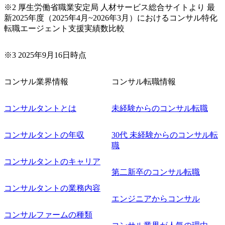
ルティング領域)から参画いただきます。 課題選定から顧客
※2 厚生労働省職業安定局 人材サービス総合サイトより 最
への企画提案、そして実行までを一気通貫で支援していた
新2025年度（2025年4月~2026年3月）におけるコンサル特化
だきます。 アジャイル開発を通じて顧客の要望や提案を柔
転職エージェント支援実績数比較
軟に取り入れながら改善サイクルを回すため、ご自身の提
案がサービスに直接反映されやすく、高い貢献度を実感で
※3 2025年9月16日時点
きます。 ● 勤務地 東京都渋谷区渋谷3丁目6-7 渋谷金王タワ
ー 事業所内禁煙(入居する施設に喫煙専用室あり) ・就業規
則により就業時間内の喫煙を全面的に禁止 ・禁煙サポート
コンサル業界情報
コンサル転職情報
制度あり オンライン ● 必須要件 以下いずれかのご経験をお
持ちの方 ・システム・ソフトウェア開発経験3年以上 ・要
コンサルタントとは
未経験からのコンサル転職
件定義～基本設計など上流経験2年以上 ・PMO経験2年以上
● 歓迎要件 ・要件定義から詳細設計までのいずれかの上流
工程の経験 ・サブリーダー以上のマネジメント経験 ・お客
コンサルタントの年収
30代 未経験からのコンサル転
様との折衝経験、交渉経験 ・組織課題に対して主体的に業
職
務改善に取り組まれたご経験 ・アジャイル/スクラムへの興
コンサルタントのキャリア
味関心 ● 求める人物像 ・リーダーシップが取れる方/一人称
で主体的に動ける方 ・年齢にこだわらず、アドバイスを素
第二新卒のコンサル転職
直に受け取れる方 ・推進力のある方
コンサルタントの業務内容
エンジニアからコンサル
コンサルファームの種類