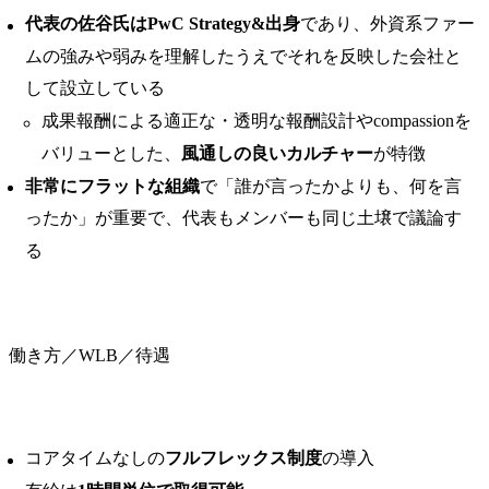
代表の佐谷氏はPwC Strategy&出身
であり、外資系ファー
ムの強みや弱みを理解したうえでそれを反映した会社と
して設立している
成果報酬による適正な・透明な報酬設計やcompassionを
バリューとした、
風通しの良いカルチャー
が特徴
非常にフラットな組織
で「誰が言ったかよりも、何を言
ったか」が重要で、代表もメンバーも同じ土壌で議論す
る
働き方／WLB／待遇
コアタイムなしの
フルフレックス制度
の導入