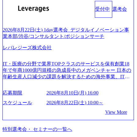
をさせていただきます。 急速なグローバル化により既存事
ィアン・ウエストウッドの製品開発」など多岐にわたる コ
プロジェクトにおける課題/リスク管理などを担当。 ● シニ
業では成長戦略を描く事が困難になった大手企業をサポー
受付中
選考会
ンサルティング活動のみならず、2021年にはKDDIと合弁会
アコンサルタント プロジェクトメンバーとしてプロジェク
トするため、新規事業立案や既存事業のトランスフォーメ
社「ARISE analytics」を設立し、人工知能とデータアナリテ
トの一領域を担う。主な作業としては、As-Is分析、仮説構
ーション戦略を中心にコンサルティングサポートいたしま
ィクス技術で新たなイノベーションを創出する活動や、デ
築や施策立案、クライアントの上位層向けの報告資料・デ
す。 (1)既存または新規大手事業会社から依頼された「経営
ジタル人材育成の支援も盛んに行う 採用資料 (https://www.ac
2026年8月22日(土) 1day選考会_デジタルイノベーション事
ィスカッションペ ーパーの作成などを担当。 ● 裁量権 弊社
戦略」等のコンサルティング支援を行います。クライアン
centure.com/content/dam/accenture/final/accenture-com/document-
業本部/渋谷/コンサルタント/ポジションサーチ
は2019年11月に設立され、成長期といわれるフェーズにあ
トは各業界上位5社をターゲットとし、特にCXOクラスから
2/Accenture-Recruiting-Brochure.pdf#zoom=50) 女性の活躍につ
ります。 事業・組織を拡大していく時期のため、メンバー
「新規事業戦略」「既存事業のトランスフォーメーショ
レバレジーズ株式会社
いて (https://www.accenture.com/content/dam/accenture/final/caree
や組織がスケールしていく過程を体感できます。 また、希
ン」の依頼を多数いただいています。 (2)「SIerやPMO支援
rs/corporate/document/women-brochure.pdf#zoom=50) 社員発信
望者はパートナー以外でも大手役員の方へのセールスにも
を積極的に獲得しない」、弊社がプライムである「戦略」
のキャリアブログ (https://www.accenture.com/jp-ja/blogs/japan-
参加できる環境です。 自ら案件を取り、プロジェクト体制
IT・医療の分野で業界TOPクラスのサービスを保有創業18
案件をメインとしたコンサルティングを行います ＜プロジ
careers-blog) 江川社長が語る「105点経営」 (https://business.ni
を作っていくことも可能です。 ● 事業会社機能にも携われ
年で年商1000億円規模の急成長中のメガベンチャー 日本の
ェクト一部抜粋＞ ・海外事業(新規・既存)事業のビジネス
kkei.com/atcl/gen/19/00604/021600008/) 規模拡大で成功する理
る 弊社にはコンサルティング事業以外にもSaaSプロダク
年齢生産人口減少の課題を解決するための海外事業、IT事
モデル検討支援 ・金融領域におけるAIを活用した事業戦略
由【コンサル業界俯瞰マップ】 (https://diamond.jp/articles/-/34
ト・メディア・地方創生事業があるため、上記事業に携わ
業、医療・介護事業、若手キャリア、新規事業といった40
検討支援 ・新規ICT事業戦略策定支援 ・スマートシティ領
6218) 大手広告代理店出身者などマーケティングのトップ人
ることも可能です。コンサルタントとしての経験を活かし
以上の事業を展開する オールインハウスの組織体制をとっ
域における地域活性アプリ企画支援及び実行支援 ・ロボテ
材が集結するワケ (https://markezine.jp/article/detail/45446) エン
応募期限
2026年8月10日(月) 16:00
ながら自らプロダクト開発や自社の業務改善ができます。
ており社内で新しい事業開発などの人員調達できる 独立資
ィクスソリューションを活用した事業戦略策定及び営業支
ジニアからコンサルタントへ。会社に入って、何が変わっ
(希望者のみとなります) ● BIG4・アクセンチュアをはじめ
本経営をとっており、事業創造の自由度が高い https://storag
スケジュール
2026年8月22日(土) 10:00～
援 ※その他新規事業や既存デジタルトランスフォーメーシ
た？ (https://www.businessinsider.jp/post-288838) プラダ：ラグ
e.googleapis.com/our-vision-production.appspot.com/public/image
とした大手外資系コンサルファーム出身者が多く集まって
ョンの案件が多数 ● マネージャー プロジェクトの管理者と
ジュアリー製品のパーソナライゼーション (https://www.acce
View More
s/20240925162633_7242d0de-3e54-4f03-b076-00318d5c0dff_120
います ● 平均年齢は35歳で、幅広い年齢の方が活躍してい
して、プロジェクト・メンバーの管理・運営を担う。プロ
nture.com/jp-ja/case-studies/song/prada-luxury-product-customizati
0x644.webp レバレジーズ株式会社 会社説明資料 (https://spea
ます ● インダストリー・ソリューションで区切られていな
ジェクト設計から管理・推進、クライアントとのコミュニ
on) 大正製薬：ITカーブアウト支援 (https://www.accenture.co
kerdeck.com/leverages/leverages-hui-she-shao-jie-zi-liao-zhong-tu-
い組織です(ワンプール制) ● 海外事業拠点をシンガポールに
特別選考会・ セミナーの一覧へ
ケーション、成果物の品質管理、メンバーの育成などを担
m/jp-ja/case-studies/consulting/taisho-pharmaceutical)（ストラテ
cai-yong-xiang-ke) 「働く人」「事業・サービス」「カルチャ
設立し、グローバル案件に対応するコンサルティング体制
当。 ● シニアマネージャー 主要なプロジェクトの責任者と
ジー & コンサルティング） ソフトバンク：初のオンライン