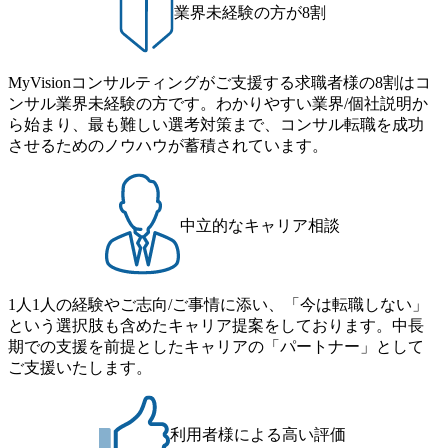
ことが可能 事業開発・運用を内包かする「オールインハウ
で、実行前後で離職率を半減させることに成功した 18時以
業界未経験の方が8割
があるため、上記事業に携わることも可能です。コンサル
ス」型の組織体。社内スカウトや社内公募制度を用いて主
降の会議を原則禁止としているほか、在宅勤務制度の全社
タントとしての経験を活かしながら自らプロダクト開発や
体的かつ柔軟なキャリア形成が可能。 https://storage.googleap
展開、ハラスメント抑止に向けた研修の拡充、社外窓口設
自社の業務改善ができます。(希望者のみとなります) ● BIG
is.com/our-vision-production.appspot.com/public/images/20251030
置など徹底的な仕組み化を推進する 育休取得率は男性6
4・アクセンチュアをはじめとした大手外資系コンサルファ
MyVisionコンサルティングがご支援する求職者様の8割はコ
165942_70f09968-1b27-43e6-b849-1cd107c4f488_1200x698.web
5%、女性100%と全国平均を上回る実績を持ち、女性の管理
ーム出身者が多く集まっています ● 平均年齢は35歳で、幅
ンサル業界未経験の方です。わかりやすい業界/個社説明か
p ## 働き方／WLB／待遇 内装8億円超のかっこいいオフィ
職率も21.8%（2023年12月時点）とフレキシブルな働き方を
広い年齢の方が活躍しています ● インダストリー・ソリュ
ら始まり、最も難しい選考対策まで、コンサル転職を成功
スがあり、 働き甲斐のあるランキング、新卒注目ランキン
提供 2026年8月22日(土) 9:00～19:30頃 ※選考会参加人数に
ーションで区切られていない組織です(ワンプール制) ● 海外
させるためのノウハウが蓄積されています。
グ受賞歴多数 あえての未上場であり株主からの圧力がない
より変動 2026年8月7日(金) 16:00 参加予定DTE ① MRS-IMS
事業拠点をシンガポールに設立し、グローバル案件に対応
ため事業創造の自由度が高く、赤字事業でも投資して長期
(旧ITXO-IMS) ② TS&T(旧TS&A) ③ CyberSecurity ④ IES ⑤ I
するコンサルティング体制を構築しています 東京都中央区
的な成長を若手に任せられる環境 対面でのコミュニケーシ
TS-Fukuoka ⑥ AMS-PRD ⑦ AMS-H&PS オンライン (Teams)
八重洲2-2-1 東京ミッドタウン八重洲 八重洲セントラルタワ
ョンメリットを重視するため出社勤務。1日の労働時間平均
ー8階 受動喫煙対策 : 執務室内禁煙、ビル内喫煙室あり WE
中立的なキャリア相談
9.2時間、有休消化率81%(2024年度の年間データ、エンジニ
B 書類選考通過後に、GAB試験に合格している方 ● テクノ
ア組織） 2026年8月22日(土) 10:00～最長16:00 2026年8月10
ロジーコンサルタント ・4年生大学卒業に限る ・大手総合
日(月) 16:00 ※応募者が定員を上回る場合は、厳正なる審査
コンサルティングファームのITコンサル部門におけるコン
の上参加者を決定させていただきます。ご了承ください。
1人1人の経験やご志向/ご事情に添い、「今は転職しない」
サルティング経験5年以上 ● 戦略コンサルタント ・4年生大
● 当日の流れ 受付 → 会社説明会 → 面接(会社説明会終了
という選択肢も含めたキャリア提案をしております。中長
学卒業に限る ・以下のいずれかの実務経験を有する方
後、随時ご案内) ※全てリモートにて実施します。 ※参加
期での支援を前提としたキャリアの「パートナー」として
- MBB及び戦略ファームでのコンサルティング経験2年以
される方に個別に当日の面接案内をお送りいたします。 ※
ご支援いたします。
上 - BIG4のStrategy部門におけるコンサルティング経験2
通常の選考フローと異なり、事前に適性検査をご受検いた
年以上 ● 求める人物像 ・高いコミュニケーション能力をお
だきます。 ● 詳細 デジタルイノベーション事業部でのポジ
持ちの方 ・最新のトレンド・テーマや事例にキャッチアッ
ションサーチになります。 ご経験やスキル、そして適性や
プし、バイタリティーを持ってチャレンジできる方 ・自ら
利用者様による高い評価
志向性に合わせて、以下のいずれかの役割でご活躍いただ