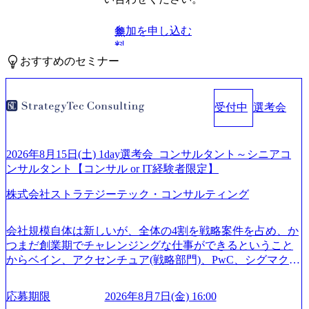
参加を申し込む
無
料
おすすめのセミナー
受付中
選考会
2026年8月15日(土) 1day選考会_コンサルタント～シニアコ
ンサルタント【コンサル or IT経験者限定】
株式会社ストラテジーテック・コンサルティング
会社規模自体は新しいが、全体の4割を戦略案件を占め、か
つまだ創業期でチャレンジングな仕事ができるということ
からベイン、アクセンチュア(戦略部門)、PwC、シグマクシ
ス、IBM、リッジラインズなど大手ファームからも優秀層
が続々ジョインするピュアな戦略を伸ばす新興ファーム。
応募期限
2026年8月7日(金) 16:00
事業会社機能へ携われる可能性※SaaSプロダクト、地方創