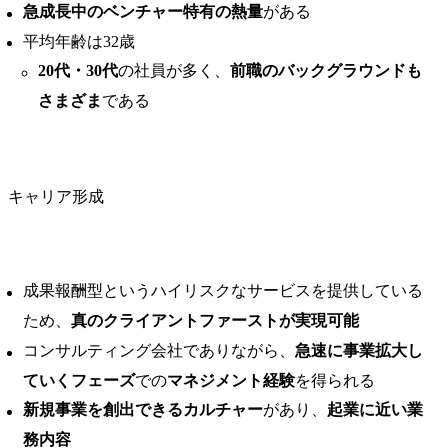
急成長中のベンチャー特有の熱量
がある
平均年齢は32歳
20代・30代
の社員が多く、
前職のバックグラウンドも
さまざま
である
キャリア形成
成果報酬型というハイリスクなサービスを提供している
ため、
真のクライアントファーストが実現可能
コンサルティング会社でありながら、
急速に事業拡大し
ていくフェーズ
での
マネジメント経験
を得られる
新規事業を創出できるカルチャー
があり、
起業に近い業
務内容