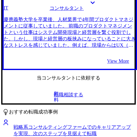
また、当初は現場で働くことを考え、総合系コンサルティン
IT
コンサルタント
グファームを志望していました。 MyVisionさんのみです。
担当の近藤さんが、初回面談の時から私のキャリアに真剣に
慶應義塾大学を卒業後、人材業界で4年間プロダクトマネジ
向き合って考えてくださっているように感じたからです。
メントに従事していました。 前職のプロダクトマネジメン
私は、業務改革を推進するため総合系コンサルティングファ
トという仕事はシステム開発現場と経営層を繋ぐ役割でし
ームを目指していましたが、私の経営企画の経験を活かすこ
た。しかし、現場と経営層の板挟みになっていることに大き
とで戦略コンサルタントを目指すこともできるとのお話を頂
なストレスを感じていました。例えば、現場からはUX（ユ
きました。また、確かに前職の全社的なESGプロジェクトが
ーザー体験）を改善するための様々な施策が頻繁に上がって
思った通りに進まなかったのは、私や経営企画部のメンバー
きましたが、経営側は売り上げや効果に必ず繋がると目に見
View More
に推進力がなかったのではなくプロジェクトの計画が詰めき
える形で示さない限りその施策を却下することが多かったの
れていなかったことや各ステークホルダーの立場を踏まえた
です。 そのため、より自分から開発現場と経営層に働きか
うえでの計画ができていなかったことにあるのではないかと
けられるような立場から、両者の橋渡し役を担いたいと考え
当コンサルタントに依頼する
考えるようになりました。 そのため、私のキャリア観に新
るようになりました。 私のこれまでの経験を活かし、経営
しい視座を与えてくださった近藤さんと共に、戦略コンサル
者視点を持ちながら開発側にも納得がいくソリューションを
無
転職相談する
タントを目指したいと考えるようになりました。 面接対策
提案したいと考えたからです。両者を繋ぐという役割をより
料
が特に充実していました。当初、コンサルティングファーム
強化した仕事がしたいと考え、インターネットで調べる中で
特有のケース面接に苦手意識がありましたが、近藤さんとの
ITコンサルタントに興味を持ちました。 MyVisionさんのみ
おすすめ転職成功事例
マンツーマンの模擬面接とフィードバックのおかげで面接本
です。 面談を担当してくださった近藤さんが非常に親身に
番に意識するべきことを明確化することができました。ま
話を聞いてくださったからです。エージェントを活用するか
戦略系コンサルティングファームでのキャリアアップ
た、志望するファームの過去問をもとに練習できたので、本
どうかすら決めていない状態でMyVisionさんとお話しするこ
を実現、次のステップを見据えて転職
番で出されたケース問題にも怖気づくことなく回答すること
とになったのですが、面談をした際に、近藤さんが私がなぜ