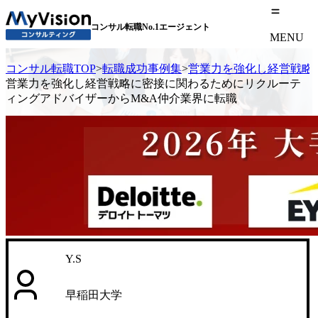
コンサル転職No.1エージェント
MENU
コンサル転職TOP
>
転職成功事例集
>
営業力を強化し経営戦略
営業力を強化し経営戦略に密接に関わるためにリクルーテ
ィングアドバイザーからM&A仲介業界に転職
Y.S
早稲田大学