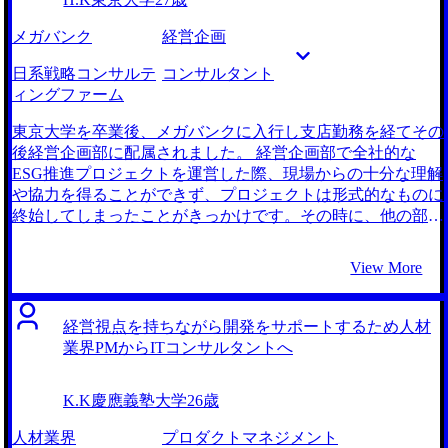
メガバンク
経営企画
日系戦略コンサルテ
コンサルタント
ィングファーム
東京大学を卒業後、メガバンクに入行し支店勤務を経てその
後経営企画部に配属されました。 経営企画部で全社的な
ESG推進プロジェクトを運営した際、現場からの十分な理解
や協力を得ることができず、プロジェクトは形式的なものに
終始してしまったことがきっかけです。その時に、他の部門
横断型のプロジェクトで外部のコンサルタントにサポートを
受けた際に、彼らが各部署を巻き込みながらプロジェクトを
View More
組み立てて進めていたことを思い出しました。自身もよりダ
イナミックに部門を超えて業務改革を推進できるビジネスパ
ーソンになりたいと強く感じるようになりました。 先ほど
経営視点を持ちながら開発をサポートするため人材
述べた通り、自身の成長を求めてコンサルティングファーム
業界PMからITコンサルタントへ
に転職したいと思いました。コンサルタントになるだけで全
社を動かしていけるというわけではないことも理解していま
K.K
慶應義塾大学
26歳
したが、コンサルタントなら様々な企業の内部に入り、業務
改革を推進する経験を積めるため、現在の環境よりもビジネ
人材業界
プロダクトマネジメント
スパーソンとして成長できるのではないかと考えました。