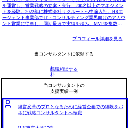
を運営し、営業戦略の立案・実行、200名以上のマネジメン
トを経験。2022年に株式会社リクルートへ中途入社。HRエ
ージェント事業部でIT・コンサルティング業界向けのアカウ
ント営業に従事し、同期最速で実績を積み、MVPを複数回
受賞。
プロフィール詳細を見る
当コンサルタントに依頼する
無
転職相談する
料
当コンサルタントの
支援実績一例
経営変革のプロとなるために経営企画での経験をバ
ネに戦略コンサルタントへ転職
H.K
東京大学
27歳