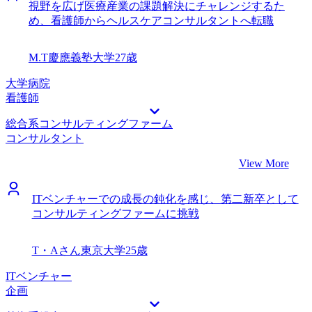
視野を広げ医療産業の課題解決にチャレンジするた
め、看護師からヘルスケアコンサルタントへ転職
M.T
慶應義塾大学
27歳
大学病院
看護師
総合系コンサルティングファーム
コンサルタント
View More
ITベンチャーでの成長の鈍化を感じ、第二新卒として
コンサルティングファームに挑戦
T・Aさん
東京大学
25歳
ITベンチャー
企画