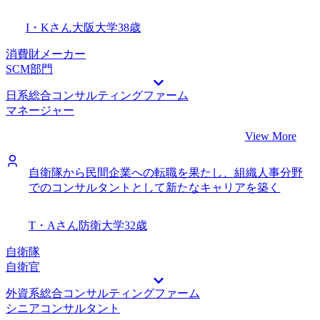
I・Kさん
大阪大学
38歳
消費財メーカー
SCM部門
日系総合コンサルティングファーム
マネージャー
View More
自衛隊から民間企業への転職を果たし、組織人事分野
でのコンサルタントとして新たなキャリアを築く
T・Aさん
防衛大学
32歳
自衛隊
自衛官
外資系総合コンサルティングファーム
シニアコンサルタント