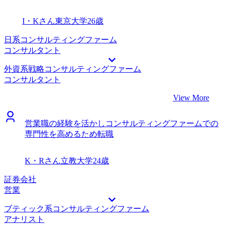
ができました。 近藤さんとの面談の中で、なぜ戦略コンサ
転職をしたいか、どのような仕事がしたいかなどを深掘りし
ルタントに転職したいのか、なぜそのファームに入りたいの
て丁寧に聞いてくださいました。そのため、MyVisionさんと
I・Kさん
東京大学
26歳
かを自分でも納得できる形で言語化できました。そのおかげ
ともに転職活動を進めた方が、1人でやるより納得できる転
で、人物面接で自信を持って自分の経験を語ることができま
職が可能だろうと判断しました。 私が前職での実績をどの
日系コンサルティングファーム
した。 所属部署が非常に多忙であったため、日常業務と転
ように言語化し、転職先の企業にどのようにアピールするか
コンサルタント
職活動の両立に苦労しました。仕事の合間を縫って面接準備
について、共に考えてくださったことが非常に良かったで
外資系戦略コンサルティングファーム
やキャリアプランの見直しを行う中で、時間管理の難しさを
す。 当初は、自分が具体的に何を成し遂げたのかを言語化
コンサルタント
痛感しました。もっと早い段階で計画的に準備を進めること
することに苦手意識があったのですが、近藤さんが1つずつ
ができれば、さらにスムーズに活動できたと感じています。
私のスキルや経験を整理してくださったおかげで、自信を持
View More
転職前は年収750万円、転職後は年収850万円となりました。
って面接準備を進め、本番も話すことができました。
MyVisionさんにお願いしたことで、何度も面接練習を積めた
営業職の経験を活かしコンサルティングファームでの
ことです。ケース面接を含めマンツーマンで面接対策を行っ
専門性を高めるため転職
てくださったので、自分の話し方のクセやケースの改善点な
どをフィードバックしていただくことができました。また、
都度質問をすることもできたので、不安なく本番に臨むこと
K・Rさん
立教大学
24歳
ができました。 あえて申し上げるなら、最初はもう少し幅
広い職種を検討してもよかったのかもしれません。 転職前
証券会社
は年収650万円、転職後は年収700万円となりました。
営業
ブティック系コンサルティングファーム
アナリスト