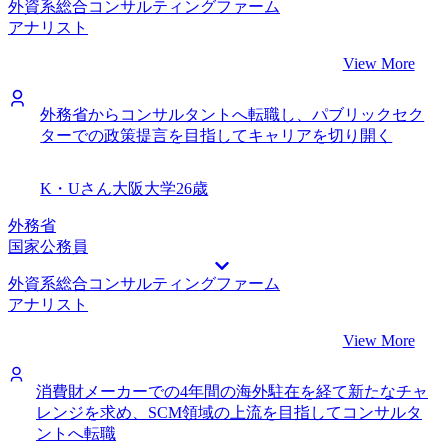
外資系総合コンサルティングファーム
アナリスト
View More
外務省からコンサルタントへ転職し、パブリックセク
ターでの政策提言を目指してキャリアを切り開く
K・Uさん
大阪大学
26歳
外務省
国家公務員
外資系総合コンサルティングファーム
アナリスト
View More
消費財メーカーでの4年間の海外駐在を経て新たなチャ
レンジを求め、SCM領域の上流を目指してコンサルタ
ントへ転職