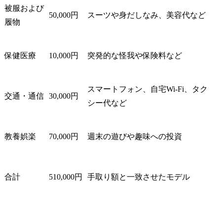
実現します。

被服および
50,000円
スーツや身だしなみ、美容代など
・法務・知財業務の高度
履物
化と効率化を目的とし
て、相談対応のAI化・DX
化等の各種施策を企画・
保健医療
10,000円
突発的な怪我や保険料など
立案し、当社事業支援・
貢献に向けた実施を推進
します。

スマートフォン、自宅Wi-Fi、タク
業務プロセスの標準化、
交通・通信
30,000円
シー代など
自動化及び最適化によ
り、より戦略的な知財業
務への注力を可能とする
教養娯楽
70,000円
週末の遊びや趣味への投資
環境整備を行います。

・国内外における特許及
び商標の調査・出願・活
用に関する業務を担当
合計
510,000円
手取り額と一致させたモデル
し、知的財産権の適切な
取得と管理を実施しま
す。

技術動向の把握と競合分