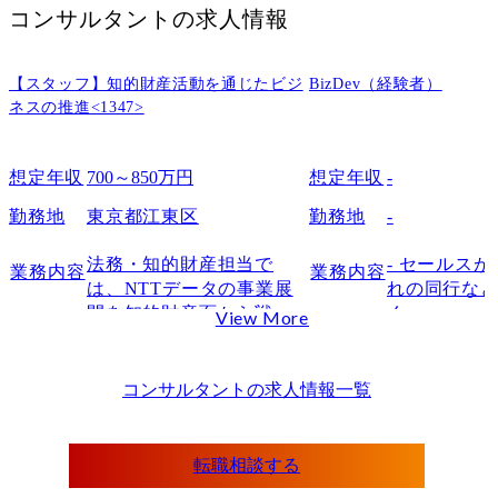
コンサルタント
の求人情報
【スタッフ】知的財産活動を通じたビジ
BizDev（経験者）
ネスの推進<1347>
想定年収
700～850万円
想定年収
-
勤務地
東京都江東区
勤務地
-
法務・知的財産担当で
- セールス
業務内容
業務内容
は、NTTデータの事業展
れの同行な
開を知的財産面から戦略
く。

View More
的に支援する重要な部門
イメージとし
であり、国内外のプロジ
の新規の訪問
ェクトや当社事業の成長
それ以外で
コンサルタント
の求人情報一覧
を知財戦略の立案・実行
ージングや
を通じて推進します。

どを狙い、
これまでの業務経験を活
活用や広範
転職相談する
かし、新たな領域に挑戦
ス提供を行