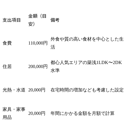
(特許及び商標の調査・出
願・活用に関する業務等)

・知財紛争対応・管理(知
金額（目
支出項目
備考
的財産権の活用、権利侵
安）
害の予防やトラブル等に
関する各種プロジェクト
支援、相談対応等)

外食や質の高い食材を中心とした生
食費
110,000円
活
主な仕事の概要

・新しいビジネスや社内
都心人気エリアの築浅1LDK〜2DK
ベンチャーの立ち上げ段
住居
200,000円
階から、知的財産担当者
水準
として、ビジネスの拡大
に向けた戦略の策定・実
行・検証を通じて事業成
光熱・水道
20,000円
在宅時間の増加なども考慮した設定
長を支援します。

各事業部門との密接な連
携により、事業特性に応
家具・家事
20,000円
年間にかかる金額を月額で計算
じた最適な知財戦略を立
用品
案し、競争優位性の確保
と事業リスクの最小化を