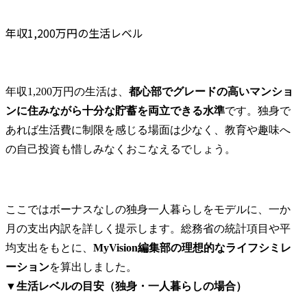
したい方や専門領域を拡
大したい方のご応募をお
年収1,200万円の生活レベル
待ちしています。

部署の主な業務

・ビジネス推進に向けた
年収1,200万円の生活は、
都心部でグレードの高いマンショ
知的財産戦略の策定・推
ンに住みながら十分な貯蓄を両立できる水準
です。独身で
進(新しいビジネス(社内ベ
ンチャーを含む)の立ち上
あれば生活費に制限を感じる場面は少なく、教育や趣味へ
げ段階からの戦略策定支
の自己投資も惜しみなくおこなえるでしょう。
援、ビジネス拡大に向け
た戦略の策定・実行・検
証等)

・知的財産活動の強化・
ここではボーナスなしの独身一人暮らしをモデルに、一か
最適化(相談対応のAI化・
月の支出内訳を詳しく提示します。総務省の統計項目や平
DX化等、法務・知財にお
均支出をもとに、
MyVision編集部の理想的なライフシミレ
ける当社事業支援・貢献
のための各種施策の企
ーション
を算出しました。

画・立案・実施等)

▼
生活レベルの目安（独身・一人暮らしの場合）
・国内外の知財業務対応