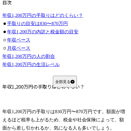
目次
年収1,200万円の手取りはどのくらい？
手取りの目安は830〜870万円
年収1,200万の内訳と税金額の目安
年収ベース
月収ベース
年収1,200万円の人の割合
年収1,200万円の生活レベル
平均年収1,200万円を超える業種
年収1,200万円の手取りに関するFAQ
全部見る
年収1,200万円の手取りはどのくらい？
Q.手取りを増やすための効果的な節税対策は？
Q.年収1,200万円で住宅ローンはいくらまで組める？
Q.額面は増えても「働き損」に感じるのはなぜ？
年収1,200万円の手取りは830万円〜870万円です。額面が増
Q.夫婦で年収が1,200万円の場合と、独身の場合で控除額は変わる？
えるほど税率も上がるため、税金や社会保険によって、額
まとめ
面から差し引かれるか、気になる人も多いでしょう。