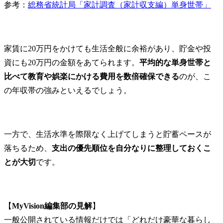
析を通じて、効果的な知
参考：
総務省統計局「家計調査（家計収支編）単身世帯」
財ポートフォリオの構築
と維持を図ります。

・知的財産権の活用促進
と権利侵害予防におい
家賃に20万円をかけても生活全般に余裕があり、貯金や投
て、各種プロジェクトへ
資にも20万円の金額をあてられます。
平均的な単身世帯と
の支援と相談対応を実施
比べて教育や娯楽にかける費用を数倍確保できる
のが、こ
し、知財トラブルの未然
の年収帯の強みといえるでしょう。
防止と適切な対応を行い
ます。

社内外の専門家との連携
により、リスク最小化と
一方で、生活水準を際限なく上げてしまうと貯蓄ペースが
事業継続性の確保を最優
先とした対応を実施しま
落ちるため、
支出の優先順位を自分なりに整理しておくこ
す。
とが大切
です。
【
MyVision編集部の見解
】

一般公開されている情報だけでは「どれだけ豪華な暮らし