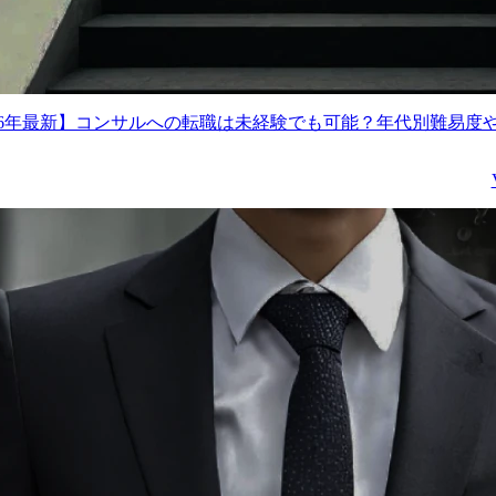
026年最新】コンサルへの転職は未経験でも可能？年代別難易度
どのAI知識を活用し事業開発を
公共事業の変革をリードするDXコン
ルタント(主任級)
ルタント(主任クラス)
830～1,080万円
想定年収
830～1,080万円
東京都千代田区
勤務地
東京都千代田区
職務概要

 職務概要

業務内容
特定テーマにおける顧客
官公庁/自治体の顧客に
協創による事業開発の責
するコンサルティング活
View More
View Mo