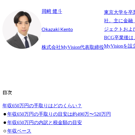
岡﨑 健斗
東京大学を卒
社。主に金融
Okazaki Kento
ジェクトおよ
BCG卒業後
株式会社MyVision代表取締役
目次
年収650万円の手取りはどのくらい？
年収650万円の手取りの目安は約490万〜520万円
年収650万円の内訳と税金額の目安
年収ベース