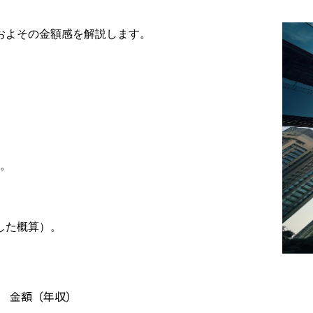
D2C戦略から体制整備、
出店のサポート。

更にブランドマーケティ
およその金額感を解説します。
ングとECの連動の実現し
たいというご要望。

【提案・実施施策】

EC戦略の策定から社内へ
の理解促進からスター
ト。

各ブランド事業部との連
携を行いつつ、出店構築
。
から運用をスタート。

マーケティングとECの連
動を行い、売上拡大を図
る土台整備、各種販路戦
した概算）。
略とともに直営における
PL改善を実施中。

【得られた効果】

マーケティング戦略にEC
を組みこむことにより、
金額（年収）
出店直後から順調な売上