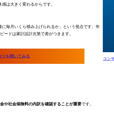
<具体的な業務内容>

体感は大きく変わるからです。
・ECモール新規出店サポ
ート

・EC運用の初期構築・運
用のディレクション、
後に毎月いくら積み上げられるか」という視点です。年
BPO連携

スピードは家計設計次第で差がつきます。
・出店(出品)、非出店メー
カーのコンサルティング

<取り扱いECモール>

Amazon、楽天、ヤフーシ
ョッピング、Qoo10がメイ
コン
ン

変更の範囲:会社の定める
業務(出向先会社での業務
を含む)

支援実績

大手日用品メーカー

【案件背景】

大手ヘアケアブランドの
金や社会保険料の内訳を確認することが重要
です。
ブランド事業部による