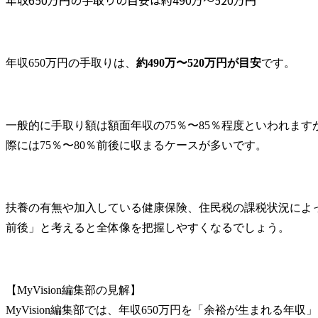
最適化(相談対応のAI化・
DX化等、法務・知財にお
ける当社事業支援・貢献
のための各種施策の企
年収650万円の手取りは、
約490万〜520万円が目安
です。
画・立案・実施等)

・国内外の知財業務対応
(特許及び商標の調査・出
願・活用に関する業務等)

一般的に手取り額は額面年収の75％〜85％程度といわれます
・知財紛争対応・管理(知
際には75％〜80％前後に収まるケースが多いです。
的財産権の活用、権利侵
害の予防やトラブル等に
関する各種プロジェクト
支援、相談対応等)

扶養の有無や加入している健康保険、住民税の課税状況によって
前後」と考えると全体像を把握しやすくなるでしょう。
主な仕事の概要

・新しいビジネスや社内
ベンチャーの立ち上げ段
階から、知的財産担当者
【MyVision編集部の見解】

として、ビジネスの拡大
に向けた戦略の策定・実
MyVision編集部では、年収650万円を「余裕が生まれる