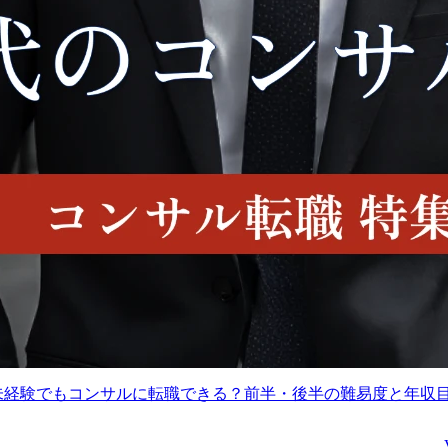
任を負い、活動を担うチ
動及びプロジェクトリー
ームを推進する。AI(生成
ド

AI)分野における事業戦略
の策定・実行、社内外ス
職務詳細

テークホルダとの関係構
官公庁/自治体の顧客のD
築を支援するとともに、
推進のパートナーとし
顧客課題の抽出、事業計
て、DXコンサルティン
画の立案、プロジェクト
に関するデリバリー活動
の実行・管理・人財マネ
を担います。

ジメントなどを上位者と
連携しながら、主体的に
●デリバリー活動

実行することにより組織
　・各種調査や現行業務
目標を達成する。

フローの作成、課題仮説
の立案といった現状分析

職務詳細

　・解決施策の検討や将
・生成AI分野における事
来業務フローの設計とい
業開発

った将来構想の策定

顧客ニーズ、社内ニーズ
　・顧客実行タスクの整
代未経験でもコンサルに転職できる？前半・後半の難易度と年収
等から生成AI関連の事業
理や上流エンジニアリン
開発を実施します。戦略
グへの連携といった実行
策定・実行を様々な利害
計画の策定　etc.
