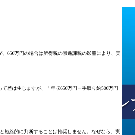
【業務の流れ】

▼新規のご提案の場合

新規の商談で課題感など
のヒアリング

↓

ご提案

↓

が、650万円の場合は所得税の累進課税の影響により、実
実施

▼既存顧客の場合

年間の戦略設計

↓

月次定例(案件より隔週定
差は生じますが、「年収650万円＝手取り約500万円
例なども実施)

現状分析やギャップにお
ける施策などのディスカ
ッション

↓

実行

年収」と短絡的に判断することは推奨しません。なぜなら、実