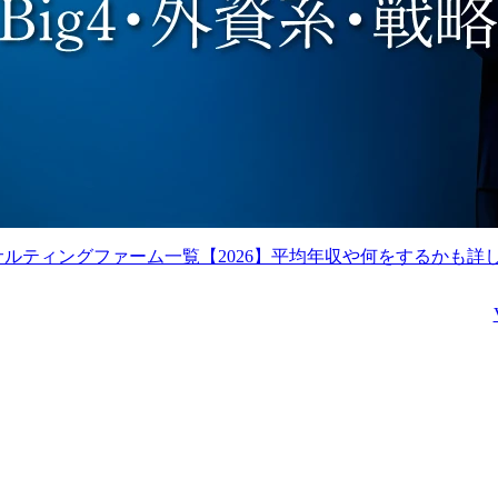
向、ステークホルダのニ
ント

ーズ等の調査や、担当分
　・プロジェクトで活用
野における事業戦略の策
した各種手法やフレーム
定・実行、社内外ステー
ワーク、プロセスのナレ
クホルダとの関係構築を
ッジ化　etc.

支援するとともに、顧客
課題の抽出、事業計画の
携わる事業・ビジネス・
立案、プロジェクトの実
サービス・製品など

行・管理・人財マネジメ
日立のDX事業拡大のた
ントなどを主体的に実行
め、企業価値向上を求め
します。

る顧客群をターゲットと
サルティングファーム一覧【2026】平均年収や何をするかも詳
した、案件獲得と後続フ
配属組織名

ェーズ案件の創生をリー
デジタルサービスビジネ
ド。コンサルとしてDX
スユニット(金融システム) 
仮説立案、提案、上流エ
金融BU戦略本部 金融AX
ンジニアリングに携わり
推進センタ

ます。

配属組織について(概要・
※参考:

ミッション)

●How to DX
