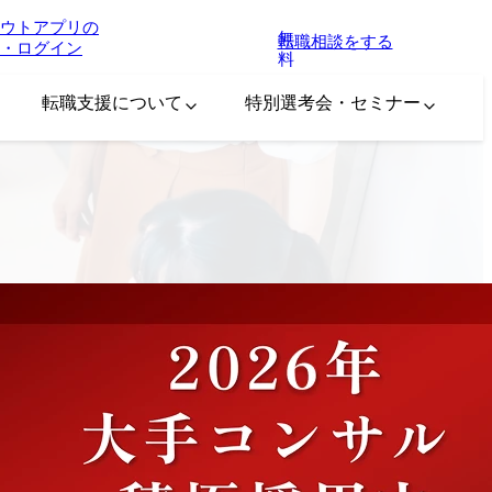
ウトアプリの
無
転職相談をする
・ログイン
料
転職支援について
特別選考会・セミナー