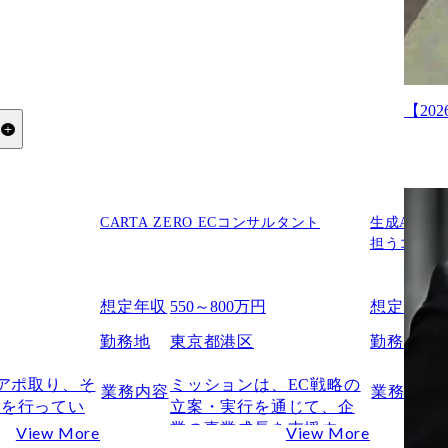
【2
る
？
CARTA ZERO ECコンサルタント
生成AIな
担うコンサ
うすればいいですか？
想定年収
550～800万円
想定年収
勤務地
東京都港区
勤務地
がアポ取り、そ
ミッションは、EC戦略の
業務内容
業務内容
どを行ってい
立案・実行を通じて、企
業の事業成長を支援する
View More
View More