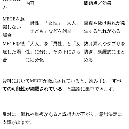
内容
問題点／効果
方
MECEを意
「男性」「女性」「大人」
重複や抜け漏れが発
識しない
「子ども」などを列挙
生する恐れがある
場合
MECEを徹
「大人」を「男性」と「女
抜け漏れやダブりを
底した場
性」に分け、その下にさら
防ぎ、網羅的にまと
合
に細分化
める
資料においてMECEが徹底されていると、読み手は「
すべ
ての可能性が網羅されている
」と議論に集中できます。
反対に、漏れや重複があると説得力が下がり、意思決定に
支障が出ます。