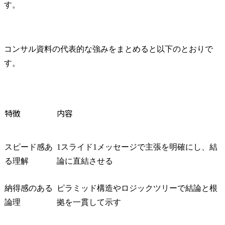
す。
④メンバー育成

＜シニアコ
若手コンサルタント指導

ト、コンサル
プロジェクト内OJT

・特定の業
ノウハウ標準化
に関する高
コンサル資料の代表的な強みをまとめると以下のとおりで
ち、担当プ
おいて、局
す。
マネジャー
える存在と
ます。

・マネジャ
特徴
内容
一定程度の
状況におい
クトの計画
スピード感あ
1スライド1メッセージで主張を明確にし、結
ロジェクト
ては、下位
る理解
論に直結させる
ードしなが
作成してい
納得感のある
ピラミッド構造やロジックツリーで結論と根
されます。

論理
拠を一貫して示す
● 業務内容
