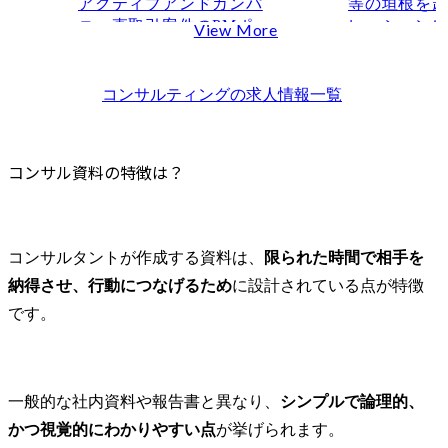
アクティブアンドカンパ
等の垣根を
コンサル資料をわかりやすく作るコツ
ニー直取引案件のPMポジ
レーション
View More
1スライド1メッセージを徹底する
ションです。

業の構想・
数字・グラフを活用して説得力を高める
既存顧客の深耕と新規顧
革、イノベ
ストーリー性を持たせる（課題→原因→解決策→効果）
客の営業と納品を求めて
築、実行支
コンサルティング
の求人情報一覧
います。

す。

見やすさを意識したデザインの工夫（余白・フォント・色）
社内のメンバーは若く、
伝わるメッセージ（スライドタイトル）のつくり方
中間層がいないため、PM
● 職務内容

コンサル資料の特徴は？
目的別に選ぶグラフ・チャートの型
として背中を見せて納品
・クライア
コンサル資料作成に必要なスキル・ツール
とメンバーの育成を求め
セットを利
ます。

業連携(オー
論理的思考力・分析力
営業では、他の営業職が
ション)に関す
PowerPoint・Excelなどの基本ツール
コンサルタントが作成する資料は、
限られた時間で相手を
もってきた顧客に対して
　- クライ
Tableauなどデータ可視化ツールの活用
納得させ、行動につなげるため
に設計されている点が特徴
提案書の作成を行いま
業支援、戦
す。

構築、外部
学習に役立つ書籍・研修・学習方法
です。
チング支援、
就活・転職におけるコンサル資料作成の重要性
●主な業務

・国内外の
コンサルインターンでの資料作成体験
① コンサルティング:納品
ベーション
ケース面接で求められる資料作成力
物の作成や推進を担って
トアップ技
一般的な社内資料や報告書と異なり、
シンプルで論理的、
いただきます。

援

資料作成力がキャリアに直結する理由
かつ視覚的にわかりやすい点
が挙げられます。
人事制度設計

・先端テク