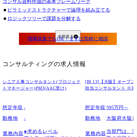
コンサル資料作成の基本フレームワーク
ピラミッドストラクチャーで論理を組み立てる
ロジックツリーで課題を分解する
MECEの考え方で漏れや重複をなくす
ビジネスフレームワークの活用（3C・4P・SWOTなど）
全部見る
コンサルファームの資料の作り方サンプル例
マッキンゼー・アンド・カンパニーのプレゼン資料
ボストン・コンサルティング・グループ（BCG）のプレゼン資料
コンサルティング
の求人情報
A.T.カーニーのプレゼン資料
ローランドベルガーのプレゼン資料
シニア人事コンサルタント(プロジェク
[BI CI]【大阪】オー
アーサー・D・リトルのプレゼン資料
トマネージャー)PM3(AAC受け)
担当コンサルタント ※第
デロイトトーマツのプレゼン資料
アクセンチュアのプレゼン資料
想定年収
-
想定年収
595万円～
PwCコンサルティングのプレゼン資料
勤務地
-
勤務地
大阪府大阪
EYストラテジー・アンド・コンサルティングのプレゼン資料
アビームコンサルティングのプレゼン資料
●求めるレベル

当部門は、業
業務内容
業務内容