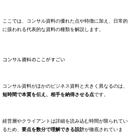
コンサル資料のよくある質問
研修設計

業化支援

Q1.コンサル資料の特徴は、一般的な社内資料と何が違うのですか？
制度運用支援

　- 大学や
Q2.フレームワークは、すべての資料で必ず使う必要がありますか？
業務改善等・・・

に関する、
ここでは、コンサル資料の優れた点や特徴に加え、日常的
② プロジェクト推進:プロ
市場性検討
Q3.コンサル資料はPDFで確認できますか？
に扱われる代表的な資料の種類を解説します。
ジェクトの管理を担って
とのマッチ
Q4.コンサル資料を作成する際、最初に決めるべきことは何ですか？
いただきます。

ネジメント
まとめ
プロジェクト計画立案

業化に向けた
顧客折衝

コンサル資料のここがすごい
スケジュール管理

● 得ること
品質管理

ル・経験

成果物レビュー

・海外で実
③ 営業・提案:主に提案を
最新のオー
作成しプレゼンすること
ションに関す
コンサル資料がほかのビジネス資料と大きく異なるのは、
をしていただきます。

・既存業務の
短時間で本質を伝え、相手を納得させる点
です。
経営課題ヒアリング

からの新規
提案資料作成

支援の経験

提案プレゼン

・協業支援/
クロージング

験

経営層やクライアントは詳細を読み込む時間が限られてい
※アポイントは他の営業
るため、
要点を数分で理解できる設計
が徹底されていま
が獲得

● 役割及び責