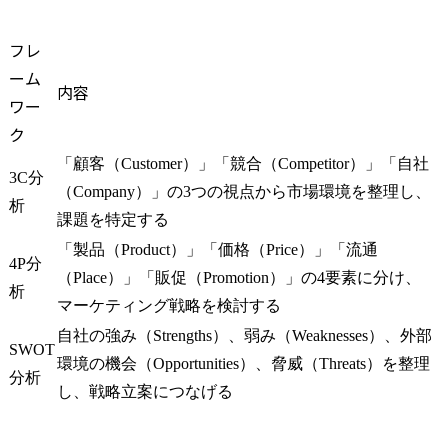
フレ
ーム
内容
ワー
ク
「顧客（Customer）」「競合（Competitor）」「自社
3C分
（Company）」の3つの視点から市場環境を整理し、
析
課題を特定する
「製品（Product）」「価格（Price）」「流通
4P分
（Place）」「販促（Promotion）」の4要素に分け、
析
マーケティング戦略を検討する
自社の強み（Strengths）、弱み（Weaknesses）、外部
SWOT
環境の機会（Opportunities）、脅威（Threats）を整理
分析
し、戦略立案につなげる