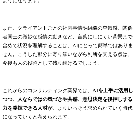
ようになります。
顧客折衝

スケジュール管理

● 得ること
品質管理

ル・経験

成果物レビュー

・海外で実
また、クライアントごとの社内事情や組織の空気感、関係
③ 営業・提案:主に提案を
最新のオー
者同士の微妙な感情の動きなど、言葉にしにくい背景まで
作成しプレゼンすること
ションに関す
含めて状況を理解することは、AIにとって簡単ではありま
をしていただきます。

・既存業務の
せん。こうした部分に寄り添いながら判断を支える点は、
経営課題ヒアリング

からの新規
提案資料作成

支援の経験

今後も人の役割として残り続けるでしょう。
提案プレゼン

・協業支援/
クロージング

験

※アポイントは他の営業
が獲得

● 役割及び責
これからのコンサルティング業界では、
AIを上手に活用し
④メンバー育成

＜シニアコ
つつ、人ならではの気づきや共感、意思決定を後押しする
若手コンサルタント指導

ト、コンサル
力を発揮できる人材
が、よりいっそう求められていく時代
プロジェクト内OJT

・特定の業
ノウハウ標準化
に関する高
になっていくと考えられます。
ち、担当プ
おいて、局
マネジャー