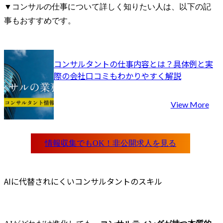
える存在と
▼コンサルの仕事について詳しく知りたい人は、以下の記
ます。

事もおすすめです。
・マネジャ
一定程度の
状況におい
クトの計画
コンサルタントの仕事内容とは？具体例と実
ロジェクト
際の会社口コミもわかりやすく解説
ては、下位
ードしなが
View More
作成してい
されます。

● 業務内容

コンサルテ
(変更の範囲)
する業務
AIに代替されにくいコンサルタントのスキル