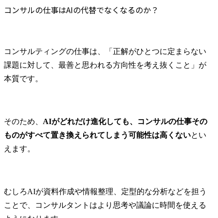
Q2.AIに代替されない活用法はありますか？
中間層がいないため、PM
● 職務内容

コンサルの仕事はAIの代替でなくなるのか？
として背中を見せて納品
・クライア
Q3.コンサルがAIを学ぶ方法はありますか？
とメンバーの育成を求め
セットを利
Q4.AI活用に積極的なファームの特徴は？
ます。

業連携(オー
まとめ
営業では、他の営業職が
ション)に関す
コンサルティングの仕事は、「正解がひとつに定まらない
もってきた顧客に対して
　- クライ
課題に対して、最善と思われる方向性を考え抜くこと」が
提案書の作成を行いま
業支援、戦
す。

構築、外部
本質です。
チング支援、
●主な業務

・国内外の
① コンサルティング:納品
ベーション
物の作成や推進を担って
トアップ技
そのため、
AIがどれだけ進化しても、コンサルの仕事その
いただきます。

援

ものがすべて置き換えられてしまう可能性は高くない
とい
人事制度設計

・先端テク
えます。
研修設計

業化支援

制度運用支援

　- 大学や
業務改善等・・・

に関する、
② プロジェクト推進:プロ
市場性検討
むしろAIが資料作成や情報整理、定型的な分析などを担う
ジェクトの管理を担って
とのマッチ
ことで、コンサルタントはより思考や議論に時間を使える
いただきます。

ネジメント
プロジェクト計画立案

業化に向けた