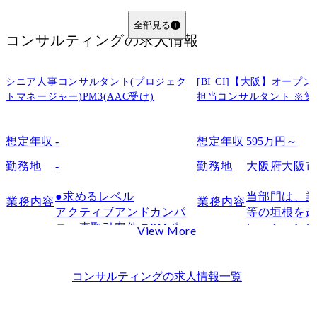
データリテラシーやAI基礎
プロンプト作成力
全部見る
コンサルティング
の求人情報
知識のアップデート
AIと人間の役割分担を設計する力
コンサルタントを失業しないためのAI活用法
シニア人事コンサルタント(プロジェク
[BI CI]【大阪】オー
トマネージャー)PM3(AAC受け)
担当コンサルタント ※第
データ分析・リサーチ業務でのAI活用
提案書・資料作成の効率化
想定年収
-
想定年収
595万円～
戦略立案・課題解決におけるAIの役割
AIに代替される可能性が高いコンサル業務
勤務地
-
勤務地
大阪府大阪
AIによって変わるコンサルタントのキャリア
●求めるレベル

当部門は、業
業務内容
業務内容
AI活用がキャリア形成に与える影響
アクティブアンドカンパ
等の垣根を
AIスキルを持つコンサルのキャリアパス
ニー直取引案件のPMポジ
レーション
View More
AI時代に役立つ知識・資格
ションです。

業の構想・
既存顧客の深耕と新規顧
革、イノベ
大手コンサルファームのAI導入事例
客の営業と納品を求めて
築、実行支
コンサルティング
の求人情報一覧
コンサル AIに関するよくある質問
います。

す。

Q1.AIでコンサルの仕事はなくなりますか？
社内のメンバーは若く、