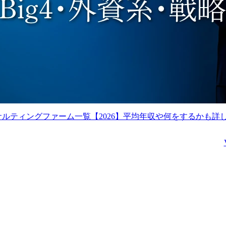
・社内キャリアパートナ
・候補者クロージ
ーやRAとの連携を強化
し、紹介数・決定数最大
化のためのイベント企
画・実施やコンテンツ制
作

・社内人材紹介部門向け
に、担当法人の特徴や求
める人材像の理解を深め
るための勉強会の企画・
サルティングファーム一覧【2026】平均年収や何をするかも詳
実施

●その他

・組織の型化・仕組みづ
くり:個人の知見に頼らな
い「組織としての営業ナ
レッジ」の蓄積と、プロ
セスの標準化

・将来的には:採用から定
着を見据えた包括的なサ