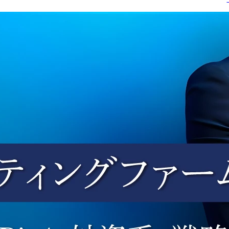
新サービス企画も含めた
で昨年実績よりも+40名
業務を一気通貫で担って
見通しで進捗している勢
いただくポジションで
いある組織です!	

す。

具体的には、以下の業務
あなたには会社成長に大
を担当していただきま
きく繋がる	

す。

採用担当としてITエンジ
ニア/プロジェクトマネ
●大手法人への深耕営業

ジャー採用の実務を担っ
・採用責任者や現場担当
ていただきます。	

者に対し、採用戦略の立
具体的には以下の業務を
案から課題特定、ソリュ
お願いする予定です。	
ーション提案までを遂行

・採用プロセスにおける
・応募者母集団形成(エ
データ分析を通じた採
ジェント対応/スカウト
用・組織課題の特定

務/求人媒体対応など)	
・定例会議の対応および
・書類選考	

資料作成(頻度は法人によ
・面談/面接の日程調整	
り異なる)

・採用面接	

・面談(エントリー時/オ
●社内連携

ァー時など)	
