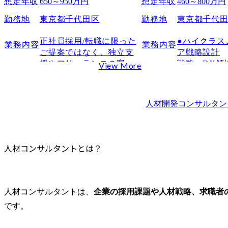
想定年収
650～950万円
想定年収
460～800万円
課題発見力と解決力
勤務地
東京都千代田区
勤務地
東京都千代
数字・成果への意識
継続的な学習意欲と業界知識
正社員採用/転職に限った
●ハイクラス
業務内容
業務内容
人材コンサルタントの年収と報酬体系
ご提案ではなく、独立支
ア戦略設計

援やフリーランスの案件
戦略・DX領
View More
平均年収とインセンティブの仕組み
紹介、副業マッチングも
たハイエンド
職位別・経験年数別の年収レンジ
行っている当社にて、人
ジャー〜Cx
外資系・大手・ベンチャーでの違い
的資本の最大化に向けて
長期視点で
人材開発コンサルタン
トータルソリューション
略立案・意
成果報酬で高年収を目指せる仕組み
を提案する“HCコンサル
行います。

人材コンサルタントに向いている人
タント”を目指していただ
・転職に限
相手の立場に立って考えられる人
きます。(HC=Human 
立・副業を
人材コンサルタントとは？
スピード感をもって行動できる人
Capital/人的資本)

ア設計

本ポジションにおいて
・志向や経
結果に責任を持ち、数字で成果を出せる人
は、プレイングマネージ
通じた「意
人の成長やキャリア支援に興味がある人
ャーとしてメンバーマネ
言語化

人材コンサルタントは、
企業の採用課題や人材戦略、求職者
未経験から人材コンサルタントになるには？
ジメントを行っていただ
・最適な選
です。
採用されやすい前職（営業職・人事職・販売職など）
くと共に、両面型コンサ
意思決定プロ
ルタントとして、事業会
未経験者が評価されるポイント