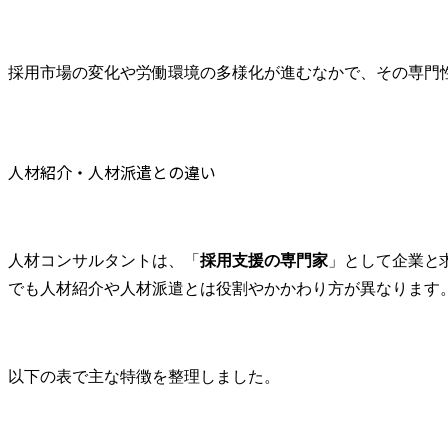
人材コンサルタントに関するFAQ
ます。

・転職後の
Q1.人材コンサルタントは未経験からでも本当に目指せま
び継続的なキ
採用市場の変化や労働環境の多様化が進むなかで、その専門
Q2.人材コンサルタントはきつい仕事ですか？
・長期関係
た紹介機会の
→クライアン
人材紹介・人材派遣との違い
人材コンサルタントは、「
採用支援の専門家
」として企業と
でも人材紹介や人材派遣とは役割やかかわり方が異なります
以下の表で主な特徴を整理しました。