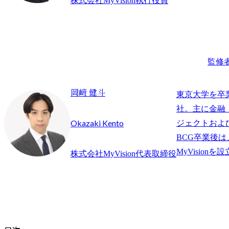
株式会社MyVision執行役員
監修
岡﨑 健斗
東京大学を卒
社。主に金融
Okazaki Kento
ジェクトおよ
BCG卒業後
株式会社MyVision代表取締役