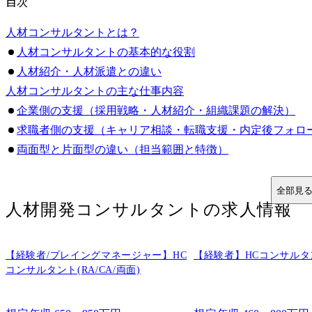
目次
人材コンサルタントとは？
人材コンサルタントの基本的な役割
人材紹介・人材派遣との違い
人材コンサルタントの主な仕事内容
企業側の支援（採用戦略・人材紹介・組織課題の解決）
求職者側の支援（キャリア相談・転職支援・内定後フォロ
両面型と片面型の違い（担当範囲と特徴）
人材コンサルタントはきつい？業務のやりがいを解説
人材コンサルタントがきついといわれる理由
全部見
人材開発コンサルタント
の求人情報
「人の成長」と「企業の成長」にかかわれるやりがい
数字にシビアな評価制度と成果主義の現実
クライアント対応のスピード感とプレッシャー
【経験者/プレイングマネージャー】HC
【経験者】HCコンサルタ
人材コンサルタントに必要なスキル・資質
コンサルタント(RA/CA/両面)
ヒアリング力・コミュニケーション力
論理的思考力と提案力