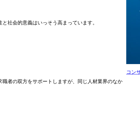
フォローおよ
すか？
ャリア支援

性と社会的意義はいっそう高まっています。
をベースとし
創出(候補者
ト)
コン
求職者の双方をサポートしますが、同じ人材業界のなか
。