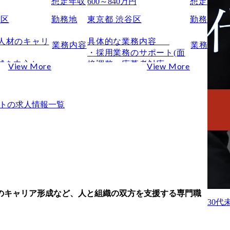
想定年収
600～840万円
想定年収
田区
勤務地
東京都 渋谷区
勤務地
人材のキャリ
具体的な業務内容	

業務内容
業務内容
・採用業務のサポート(面
域を中心とし
接調整、応募者対応、求
View More
View More
人材(マネー
人媒体管理など)	

O)に対し、中
・エージェントコミュニ
のキャリア戦
ケーション	

ト
の求人情報一覧
思決定支援を
・人事部門のチームマネ
ジメント	

らない、独
・中途採用戦略の立案～
含めたキャリ
実行	

・海外拠点や外国籍社員
験の棚卸しを
とのコミュニケーション	

思決定軸」の
・人事制度の企画～運用	

・経営層へのレポーティ
のキャリア形成など、人と組織の双方を支援する専門職
択肢の提示と
ング	

30
セスの伴走

・入退社手続き、勤怠管
理などの労務業務	
