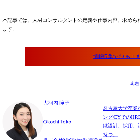
本記事では、人材コンサルタントの定義や仕事内容、求めら
ます。
著者
大河内 瞳子
名古屋大学卒業
ング/EYでのHR
Okochi Toko
織設計、採用、
持つ。