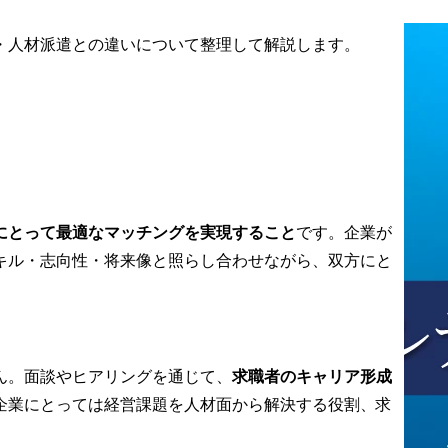
ションの解像
※業務の変更の範囲:会社
・人材派遣との違いについて整理して解説します。
ト企業の経営
内での全ての業務	

任者との対話
層的な求人情
主なミッション	

「採用の背
外国籍社員や候補者・エ
題」まで踏み
ージェントと抵抗なくコ
ます。

ミュニケーションをと
ファーム・事
り、グローバル採用体制
員層とのミー
を強化する	



にとって最適なマッチングを実現すること
です。企業が
組織課題/期待
主な採用ポジション	

キル・志向性・将来像と照らし合わせながら、双方にと


・Giveryのエンジニア(開
とに最適化し
発エンジニア・インフラ
エンジニア・EM等)	

・Givery Technologies 
レーション構
Indiaのセールス	

ん。面談やヒアリングを通じて、
求職者のキャリア形成
支援"ではな
企業にとっては経営課題を人材面から解決する役割、求
も含めた長期
ア支援を行い