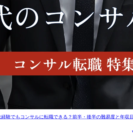
500～810万円
想定年収
400～600万円
東京都港区
勤務地
東京都港区
非病院系の大手法人企業
弊社はまだまだ出来立て
業務内容
に対し、医療従事者の採
ホヤホヤの組織。	

用や定着といった組織課
主要既存事業であるITソ
View More
View Mo
題の解決に向け、クライ
リューション事業をさら
アントと密に連携しなが
に大きく!	

ら、社内のリソースを活
また、新規事業のDXコ
用してSMSからの採用支
サルティング事業を立ち
援を最大化していただき
上げ、事業拡大を加速さ
ます。

せるために	

看護職やリハビリ職の人
ITエンジニアとプロジェ
材紹介部門と連携しなが
クトマネージャーの採用
ら大手法人様への採用支
に全社を挙げて取り組ん
援を進めていきますが、
でいます。	

採用以外の課題解決に向
けて幅広いソリューショ
グループ全体としても主
代未経験でもコンサルに転職できる？前半・後半の難易度と年収
ンやコンサルティングの
要投資先として当社の採
提案を行い、将来的には
用を掲げており、現時点