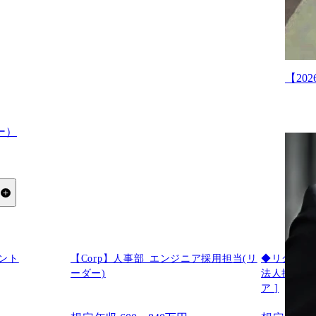
【2
ー）
る
ント
【Corp】人事部_エンジニア採用担当(リ
◆リクルー
ーダー)
法人担当)※
ア ]