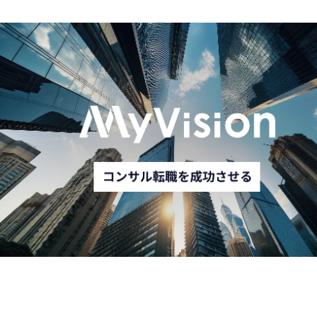
ービス提供のための他部
門との連携、新規サービ
スの開発

※職務内容

・事業や所属部門の状況
の変化等により、会社の
指示する職務内容へ変更
することがある

配属部署

医療キャリア事業本部 ナ
ース専科転職事業部 法人
営業統括 への配属となり
ます。

ご本人の特性に合わせて
初期配属のグループは決
定いたします。

●広域型法人営業グループ
