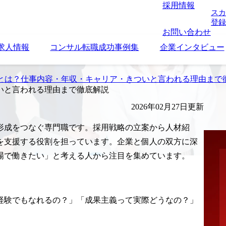
採用情報
スカ
登録
お問い合わせ
求人情報
コンサル転職成功事例集
企業インタビュー
とは？仕事内容・年収・キャリア・きついと言われる理由まで
いと言われる理由まで徹底解説
2026年02月27日更新
形成をつなぐ専門職です。採用戦略の立案から人材紹
を支援する役割を担っています。企業と個人の双方に深
場で働きたい」と考える人から注目を集めています。
経験でもなれるの？」「成果主義って実際どうなの？」