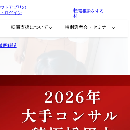
ウトアプリの
無
転職相談をする
・ログイン
料
転職支援について
特別選考会・セミナー
徹底解説