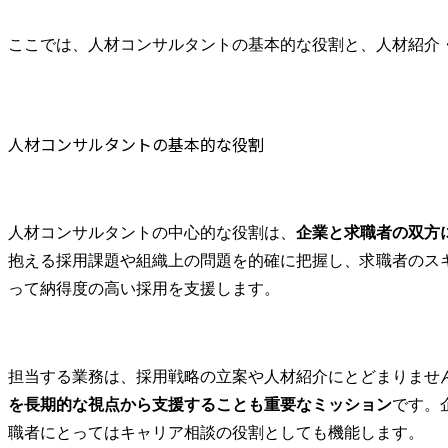
社クライアントの拡大等
●企業・ポジ
転職前に準備すべきスキル・知識
もお任せいたします。

度向上

ここでは、人材コンサルタントの基本的な役割と、人材紹介
面接で見られる資質・姿勢のポイント
クライアン
●具体的な業務内容

層・事業責
人材コンサルタントの主要企業一覧
・事業会社(非コンサルフ
を通じ、表
デロイト トーマツ コンサルティング
ァーム)に対する人材紹介
報ではなく
マーサー ジャパン（Mercer Japan）
サービス支援

景・事業課
人材コンサルタントの基本的な役割
マッキンゼー・アンド・カンパニー
・メンバーマネジメント
込んで理解し
(3~5名程度/KPI、業績管
・コンサル
ウイリス・タワーズワトソン（Willis Towers Watson）
理)

業会社の役
コーン・フェリー・ジャパン（Korn Ferry）
・組織風土醸成

ティング参加
人材コンサルタントの中心的な役割は、
企業と求職者の双方
人材コンサルタントのキャリアパスと将来性
※プレイヤーとしてはRA
・採用背景/
抱える採用課題や組織上の問題を的確に把握し、求職者のス
組織内でのキャリアアップ（リーダー・マネージャー職）
業務を中心にCA業務も行
役割の具体化
って納得度の高い採用を支援します。
っていただきます。

・候補者ご
専門領域特化・ハイクラス領域へのステップアップ
※組織としては立ち上げ
た提案設計

将来的な独立・起業
フェーズのため、取引先
人材業界におけるAI・DXの影響
企業の新規開拓、求人マ
●長期的なリ
担当する業務は、採用戦略の立案や人材紹介にとどまりませ
ッチングのための人材獲
築

マイビジョンでの転職事例
得スカウトまで行いま
単発の"転職
を長期的な視点から支援することも重要なミッション
です。
まとめ
す。
く、入社後
職者にとってはキャリア相談の役割としても機能します。
MyVisionが選ばれる理由
的なキャリ