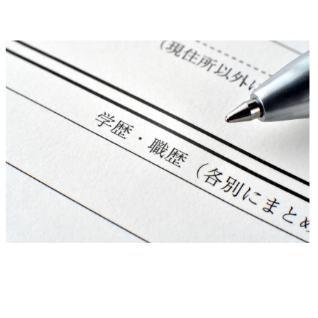
思考力とアウトプット力をバランスよく伸ばす
選考突破のステップとして「学歴を重視しないファーム」を活用する
プロの支援で選考突破力を高める
学歴に自信がない人のコンサル転職成功事例
事例1：Web系ベンチャーから外資戦略コンサルへ
事例2：製薬業界（MR）からM&Aコンサルタントへ転職
コンサルの学歴に関するFAQ
Q1.コンサル業界では学歴がすべてですか？
Q2.学歴フィルターがないコンサルファームはありますか？
Q3.学歴をカバーするために、何か資格を取得すべきですか？
【学歴に自信がない人へ】コンサル業界への転職ならMyVision
まとめ