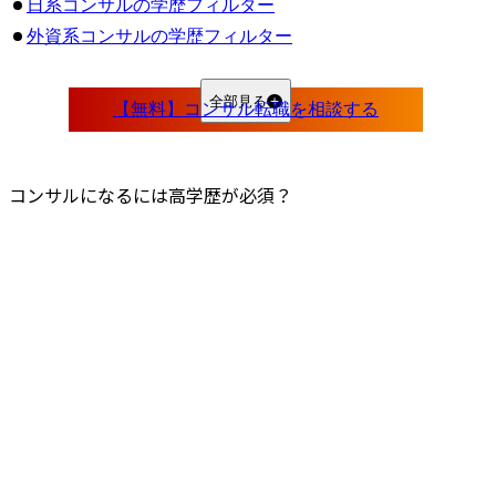
日系コンサルの学歴フィルター
外資系コンサルの学歴フィルター
独立系（ブティック系）コンサルの学歴フィルター
コンサル転職を成功させるための学歴別アプローチ
全部見る
高学歴出身者（東大・京大・早慶など）
中堅大学出身者（MARCH・関関同立・地方国立など）
コンサルになるには高学歴が必須？
学歴に自信がない方（上記以外の大学・既卒など）
現場で培った実務経験を最大の武器にする
自己研鑽の成果を数字や資格で証明する
段階的にキャリアを積み上げる
コンサル業界に高学歴人材が多い3つの理由
1.応募者のスクリーニングのため
2.業務との親和性が高いため
3.クライアントへの説得力が増すため
学歴に頼らずコンサル転職を成功させるためにやるべきこと
評価される経験・実績を積み上げる