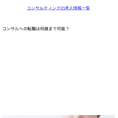
既存顧客の深耕と新規顧
革、イノベ
​30代後半のコンサル転職成功事例
客の営業と納品を求めて
築、実行支
コンサルティング
の求人情報一覧
40代のコンサル転職難易度
います。

す。

転職難易度
社内のメンバーは若く、
求められるスキル
中間層がいないため、PM
● 職務内容

コンサルへの転職は何歳まで可能？
として背中を見せて納品
・クライア
40代のコンサル転職成功事例
とメンバーの育成を求め
セットを利
コンサル転職で必須とされる要件
ます。

業連携(オー
業界・企業に対する理解
営業では、他の営業職が
ション)に関す
もってきた顧客に対して
　- クライ
業界・企業に対する明確な志望理由
提案書の作成を行いま
業支援、戦
コンサル転職で評価されるポイント
す。

構築、外部
学歴
チング支援、
社会人経験における実績
●主な業務

・国内外の
① コンサルティング:納品
ベーション
基礎的なビジネススキル
物の作成や推進を担って
トアップ技
資格などの自学で得た知識
いただきます。

援

コンサル業界への転職活動において対策すべきポイント
人事制度設計

・先端テク
面接・書類対策を入念におこなう
研修設計

業化支援

制度運用支援

　- 大学や
コンサル業界に強い転職エージェントを活用する
業務改善等・・・

に関する、