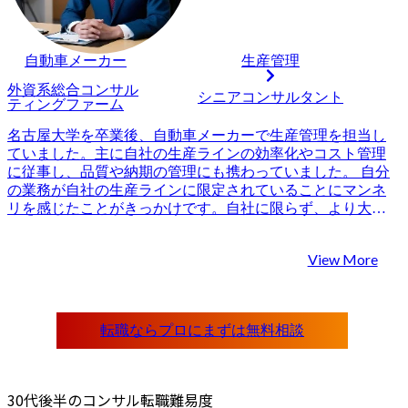
自動車メーカー
生産管理
外資系総合コンサル
シニアコンサルタント
ティングファーム
名古屋大学を卒業後、自動車メーカーで生産管理を担当し
ていました。主に自社の生産ラインの効率化やコスト管理
に従事し、品質や納期の管理にも携わっていました。 自分
の業務が自社の生産ラインに限定されていることにマンネ
リを感じたことがきっかけです。自社に限らず、より大き
なスコープで業務改善に取り組みたいという思いが強まっ
ていました。加えて、保守的な企業文化にも違和感を覚
View More
え、自分のスキルを活かしながらもっとダイナミックな仕
事に挑戦できる環境を求めていました。 コンサルティング
業界であれば、自動車業界の経験を活かしつつ、他業界に
も通じる幅広い視点から業務改善に携わることができると
考えたからです。また、クライアント企業に対して直接的
な影響を与えられるため、より大きな規模で成果を感じら
れる点にも魅力を感じました。特に、外資系のコンサルテ
ィングファームであれば、積極的なチャレンジが評価され
30代後半のコンサル転職難易度