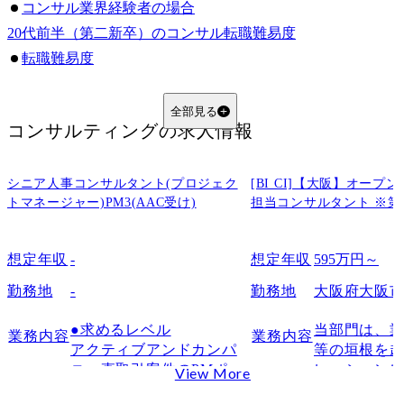
コンサル業界経験者の場合
20代前半（第二新卒）のコンサル転職難易度
転職難易度
求められるスキル
20代前半（第二新卒）のコンサル転職成功事例
全部見る
コンサルティング
の求人情報
20代後半のコンサル転職難易度
転職難易度
シニア人事コンサルタント(プロジェク
求められるスキル
[BI CI]【大阪】オー
トマネージャー)PM3(AAC受け)
担当コンサルタント ※第
20代後半のコンサル転職成功事例
30代前半のコンサル転職難易度
想定年収
-
想定年収
595万円～
転職難易度
求められるスキル
勤務地
-
勤務地
大阪府大阪
30代前半のコンサル転職成功事例
●求めるレベル

当部門は、業
業務内容
業務内容
30代後半のコンサル転職難易度
アクティブアンドカンパ
等の垣根を
転職難易度
ニー直取引案件のPMポジ
レーション
View More
求められるスキル
ションです。

業の構想・