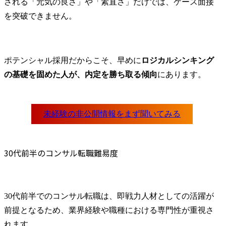
ィングファーム向けのケース面接対策を何度も実施し、私
される「元気の良さ」や「素直さ」だけでは、ケース面接
の強みを引き出すための具体的なアドバイスを提供してく
を突破できません。
ださいました。結果として、私自身のキャリアの再構築に
大きな自信を与えてくれたと感じています。 自分がやって
きたこと、自分が得意なこと、自分がやりたいこと、これ
ら全てが、高い解像度で私の手元に来たことは、転職活動
ポテンシャル採用だからこそ、早めに
ロジカルシンキング
において最も大きな収穫であると考えています。 驕りがあ
ったことは反省点です。自分なら少し対策をすればいける
の基礎を固めた人が、内定を勝ち取る傾向
にあります。
だろうという根拠のない自信があり、そのせいで落ちてし
まった企業がいくつかありました。結果的に納得内定を獲
得できたからよいものの、軽率であったと考えておりま
す。 転職前は年収550万円、転職後は年収600万円になりま
した。 
30代前半のコンサル転職難易度
30代前半でのコンサル転職は、即戦力人材としての活躍が
前提となるため、業界経験や職種における専門性が重視さ
れます。