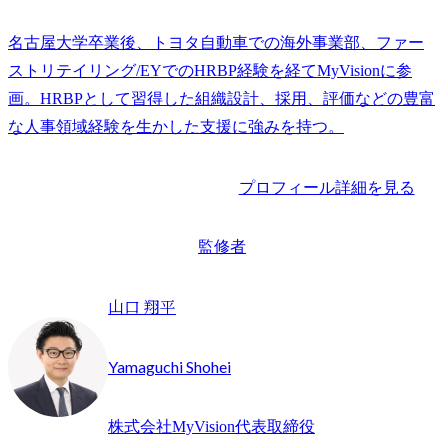
名古屋大学卒業後、トヨタ自動車での海外事業部、ファー
ストリテイリング/EYでのHRBP経験を経てMyVisionに参
画。HRBPとして習得した組織設計、採用、評価などの豊富
な人事領域経験を生かした支援に強みを持つ。
プロフィール詳細を見る
監修者
山口 翔平
Yamaguchi Shohei
株式会社MyVision代表取締役