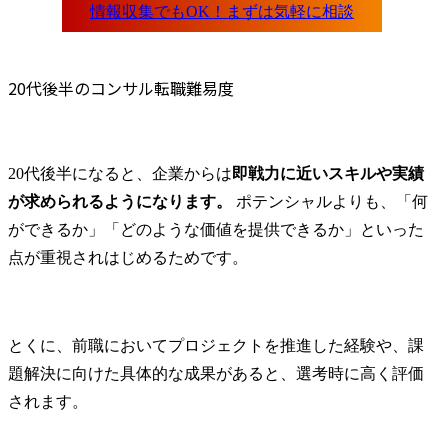
るべきポジショニングや経営リソース配分、組織構造が変
化していくことのダイナミズムや、意思決定の裏側で起こ
っている組織の力学に興味を持っていました 今後何十年と
働くことを考えると、安定性より自分が興味を持って取り
20代後半のコンサル転職難易度
組める仕事に就きたいと思うようになりました。 友人もキ
ャリアアップ先としてコンサルタントを選ぶことが多く、
元々転職するならコンサルタントかなと思っていました。
彼らの経験を聞いて、自分も広い視野でビジネスに関わ
20代後半になると、企業からは
即戦力に近いスキルや実績
り、戦略的な課題に取り組みたいという気持ちが強くなり
ました。 4社です。 支援を受けるならちゃんとコンサルタ
が求められるようになります。
 ポテンシャルよりも、「何
ント経験のある人がよいと思って、各転職エージェントで
ができるか」「どのような価値を提供できるか」といった
そのような経歴の方とお話ししました。その中でMyVision
の河瀬さんの話が一番ロジカルでわかりやすく、私の思う
点が重視されはじめるためです。
コンサルタントらしさを感じたからです。 この人なら自分
の理想通りのコンサルティングファームへの転職を実現さ
せてくれそうだと思ったのが一番の決め手です。 河瀬さん
はさすがコンサルタント経験者という感じで、あらゆるこ
とくに、前職においてプロジェクトを推進した経験や、課
とを構造化してわかりやすく説明いただけました。私がブ
題解決に向けた具体的な成果があると、選考時に高く評価
レスト的に話したキャリアビジョンや現職での取り組みに
ついても、話をした直後にわかりやすくまとめていただ
されます。
き、すごい能力だなと感じました。そのような方に支援い
ただいたので私も効率的に自己分析を進めることができま