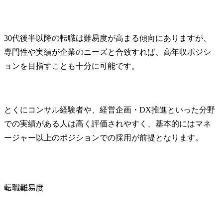
る環境が整っていると思い、コンサルタントへの転職を決
意しました。 2社です。 私の前職に対する違和感や、求め
ている条件について、限られた時間でしっかりとヒアリン
グしていただき、魅力的な求人を紹介いただいたことが理
30代後半以降の転職は難易度が高まる傾向にありますが、
由です。藤尾さんは非常に傾聴力がある方で、私の考えや
意図をすぐに理解してくれたように感じました。個人的に
専門性や実績が企業のニーズと合致すれば、高年収ポジシ
も相性が良いと感じられたので、そのまま支援をお願いし
ョンを目指すことも十分に可能です。
たいと思いました。 ケース面接に対する準備が手厚く、未
経験の私でも自信を持って臨めるようになった点が良かっ
たです。藤尾さんには何度か模擬面接の場を用意していた
だき、その度に数多くの鋭いフィードバックをいただきま
した。 ケース面接の準備を徹底的に行えたことが良かった
とくにコンサル経験者や、経営企画・DX推進といった分野
です。対策し始めた頃は全く自信が無かったのですが、最
での実績がある人は高く評価されやすく、基本的にはマネ
終的にはどんな角度から質問をされても堂々と回答できる
ージャー以上のポジションでの採用が前提となります。
ほど自信を持って面接に臨めました。 転職を考え始めた際
に、コンサルティングファーム特有の面接や求められるス
キルについて十分には理解していなかった点が反省点で
す。ケース面接が求められるとは知りつつ、準備を始めた
のが少し遅かったと感じました。ただ、MyVisionのサポー
転職難易度
トで短期間で必要な対策ができたことは良かったと思って
います。 転職前は年収800万円、転職後は年収950万円にな
りました。 今後はSCM（サプライチェーンマネジメント）
コンサルタントとして、幅広い業界のクライアントに対