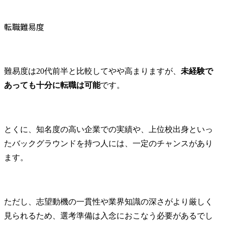
した。MyVisionのサービスは本当に価値があると思いま
す。 コンサルティングファームへ転職で必須、とわかりつ
つ対策できていなかったケース面接について、最初不安だ
転職難易度
ったのですが、実際にやってみると非常に楽しみながら解
くことができました。こういったコンサルタント的な頭の
使い方が自分は好きなんだなと改めて認識することがで
き、面接でも自信をもって「コンサルタント志望です」と
難易度は20代前半と比較してやや高まりますが、
未経験で
言えるようになりました。自分の強みや興味をしっかり把
握し、それを活かす方法を模索することが重要だと感じま
あっても十分に転職は可能
です。
した。 友人がバンバン良いファームに受かっていたので自
分もおそらく大丈夫だと思っていましたが、最初の方はあ
っけなく面接でお見送りとなることが続きました。本腰を
入れて対策しなおした結果何とか内定を獲得できました
とくに、知名度の高い企業での実績や、上位校出身といっ
が、ファームに受かった友人は皆、陰ながらしっかり努力
たバックグラウンドを持つ人には、一定のチャンスがあり
していたんだなと思い知りました。転職活動は甘く考え
ず、自分の価値を高めるために努力し続ける姿勢が大切だ
ます。
と感じました。 転職前は年収900万円、転職後は年収1050万
円になりました。 コンサルタントの次のキャリアとしてス
タートアップでCXOを目指したいと考えています。いきな
りスタートアップのCXOは難しいと思いますので、スター
ただし、志望動機の一貫性や業界知識の深さがより厳しく
トアップのマネジメントクラスでも通用する自走力・ビジ
ネススキルを身に着けるためにまずはがむしゃらに目の前
見られるため、選考準備は入念におこなう必要があるでし