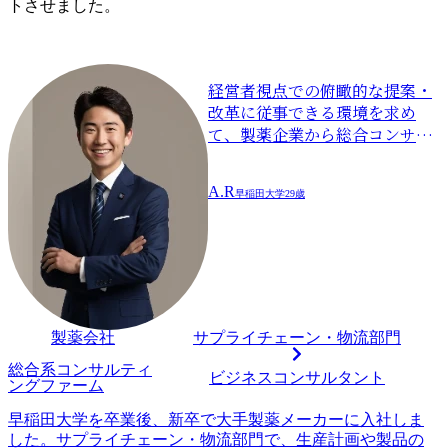
トさせました。​
経営者視点での俯瞰的な提案・
改革に従事できる環境を求め
て、製薬企業から総合コンサル
タントに
A.R
早稲田大学
29歳
製薬会社
サプライチェーン・物流部門
総合系コンサルティ
ビジネスコンサルタント
ングファーム
早稲田大学を卒業後、新卒で大手製薬メーカーに入社しま
した。サプライチェーン・物流部門で、生産計画や製品の