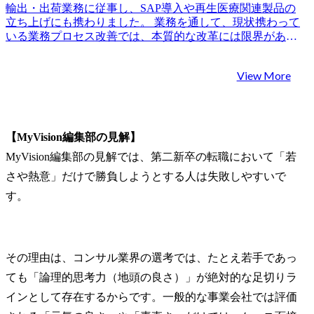
輸出・出荷業務に従事し、SAP導入や再生医療関連製品の
立ち上げにも携わりました。 業務を通して、現状携わって
いる業務プロセス改善では、本質的な改革には限界がある
と感じると同時に、自分の提案力や分析力が、報酬として
十分に評価されにくい環境に疑問を持つようになりまし
View More
た。キャリアパスの将来性に不安を感じ、業務の一部では
なく、経営全体に対してより根本的かつ戦略的な解決策を
打ち出せるフィールドで働きたいと思い転職を決意しまし
た。 サプライチェーンの現場運営や物流プロセスの改善に
携わる中で、組織全体の課題を俯瞰して捉える必要性を強
【MyVision編集部の見解】
く実感しました。これまでの業務で得た知見を活かし、よ
MyVision編集部の見解では、第二新卒の転職において「若
り戦略的な視点から企業の全体的な改革を支援できる環境
として、コンサルティングファームに大きな魅力を感じた
さや熱意」だけで勝負しようとする人は失敗しやすいで
のが背景です。 3社です。 担当の石崎さんが、私の現場で
す。
の経験をどのようにコンサルティングの武器に変えられる
か、具体的なケース面接練習や自己の専門性の言語化・構
造化に対して非常に丁寧にサポートしてくださったことが
理由です。石崎さんの支援を通じ、業界未経験ながらも自
その理由は、コンサル業界の選考では、たとえ若手であっ
信を持って臨むことができました。 満足しています。
MyVisionのサービスは、現場での私の経験を、戦略的な価
ても「論理的思考力（地頭の良さ）」が絶対的な足切りラ
値としてどのようにアピールするかという点において、非
インとして存在するからです。一般的な事業会社では評価
常に実践的で効果的でした。特に石崎さんは、コンサルテ