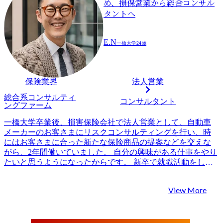
め、損保営業から総合コンサル
タントへ
E.N
一橋大学
24歳
保険業界
法人営業
総合系コンサルティ
コンサルタント
ングファーム
一橋大学卒業後、損害保険会社で法人営業として、自動車
メーカーのお客さまにリスクコンサルティングを行い、時
にはお客さまに合った新たな保険商品の提案などを交えな
がら、2年間働いていました。 自分の興味がある仕事をやり
たいと思うようになったからです。 新卒で就職活動をして
いたときは、安定性を重視して前職に決めました。 しか
し、働いていくうちに少し刺激が足りないと感じるように
View More
なりました。 そこで、自分が好奇心・刺激を感じられる仕
事はなにかを考えていくにつれて、大学時代に専門として
学んでいた企業戦略分野が思い当たりました。時代と共に
新たな産業が生まれていくと共に、既存産業であっても取