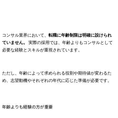
ノウハウ標準化
に関する高
ち、担当プ
おいて、局
マネジャー
える存在と
ます。

コンサル業界において、
転職に年齢制限は明確に設けられ
・マネジャ
ていません。
 実際の採用では、年齢よりもコンサルとして
一定程度の
状況におい
必要な経験とスキルが重視されています。
クトの計画
ロジェクト
ては、下位
ードしなが
ただし、年齢によって求められる役割や期待値が変わるた
作成してい
め、志望動機やそれぞれの年代に応じた準備が必要です。
されます。

● 業務内容

コンサルテ
年齢よりも経験の方が重要
(変更の範囲)
する業務