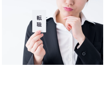
まとめ
② プロジェクト推進:プロ
市場性検討
FAQ
ジェクトの管理を担って
とのマッチ
いただきます。

ネジメント
コンサル業界未経験で中途採用は難しいですか？
プロジェクト計画立案

業化に向けた
コンサル業界への転職で評価されるポイントはなんですか？
顧客折衝

スケジュール管理

● 得ること
品質管理

ル・経験

成果物レビュー

・海外で実
③ 営業・提案:主に提案を
最新のオー
作成しプレゼンすること
ションに関す
をしていただきます。

・既存業務の
経営課題ヒアリング

からの新規
提案資料作成

支援の経験

提案プレゼン

・協業支援/
クロージング

験

※アポイントは他の営業
が獲得

● 役割及び責
④メンバー育成

＜シニアコ
若手コンサルタント指導

ト、コンサル
プロジェクト内OJT

・特定の業