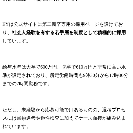
EYの選考フローと試験対策
適性検査の種類と対策
面接・ケース面接の傾向と過去問
EYは公式サイトに第二新卒専用の採用ページを設けてお
頻出質問への回答ポイント
り、
社会人経験を有する若手層を制度として積極的に採用
EY入社後の育成環境とキャリアパス
しています。
未経験者向けの研修カリキュラム
ワークライフバランスと離職率の実態
まとめ
給与水準は大卒で600万円、院卒で610万円と非常に高い水
EYの第二新卒転職に関するFAQ
準が設定されており、所定労働時間も9時30分から17時30分
Q. 第二新卒でも「即戦力」を求められますか？
までの7時間勤務です。
Q. ほかのBig4（デロイト、PwC、KPMG）との最大の違いは何ですか？
Q. 地方配属や転勤はありますか？
ただし、未経験から応募可能ではあるものの、選考プロセ
スには書類選考や適性検査に加えてケース面接が組み込ま
れています。