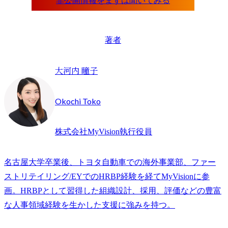
著者
大河内 瞳子
Okochi Toko
株式会社MyVision執行役員
名古屋大学卒業後、トヨタ自動車での海外事業部、ファー
ストリテイリング/EYでのHRBP経験を経てMyVisionに参
画。HRBPとして習得した組織設計、採用、評価などの豊富
な人事領域経験を生かした支援に強みを持つ。