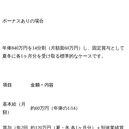
ボーナスありの場合
年俸840万円を14分割（月額面60万円）し、固定賞与として
夏冬に各1ヶ月分を受け取る標準的なケースです。
項目
金額・内容
基本給（月
約60万円（年俸の1/14）
額）
賞与（年2回
約120万円（夏・冬 各1ヶ月分）＋別途業績賞