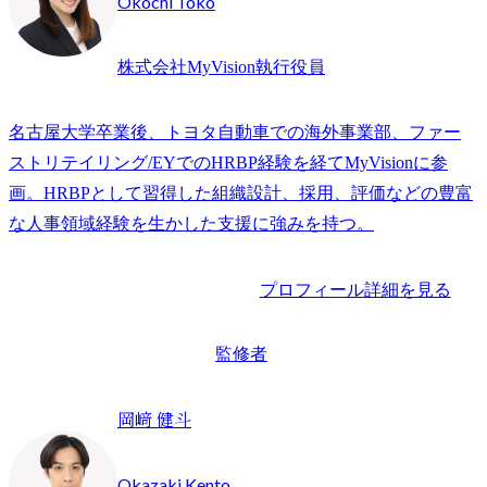
Okochi Toko
株式会社MyVision執行役員
名古屋大学卒業後、トヨタ自動車での海外事業部、ファー
ストリテイリング/EYでのHRBP経験を経てMyVisionに参
画。HRBPとして習得した組織設計、採用、評価などの豊富
な人事領域経験を生かした支援に強みを持つ。
プロフィール詳細を見る
監修者
岡﨑 健斗
Okazaki Kento