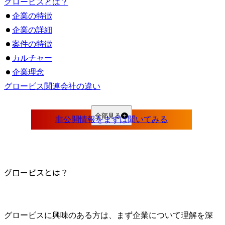
グロービスとは？
企業の特徴
企業の詳細
案件の特徴
カルチャー
企業理念
グロービス関連会社の違い
組織づくりの考え方
基本的な考え方
全部見る
昇格制度
育成制度
福利厚生と働き方
グロービスとは？
グロービス の平均年収
年齢別年収目安
グロービスに関するFAQ
Q1.グロービスはコンサルティングファームと同じ業界に分類されますか？
グロービスに興味のある方は、まず企業について理解を深