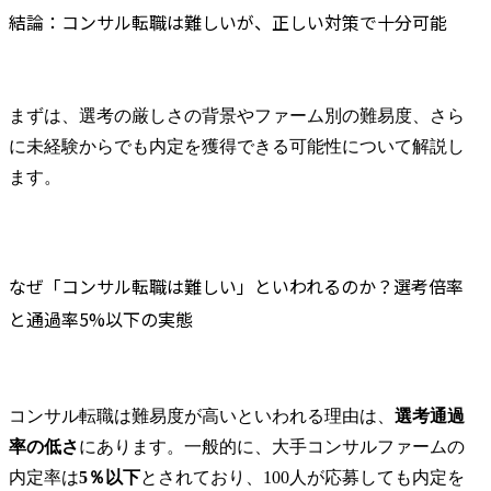
【職務経歴書】事業会社の成果を「コンサル言語」に変換する
これまでの業務経験を活
活用や広範
結論：コンサル転職は難しいが、正しい対策で十分可能
かし、新たな領域に挑戦
ス提供を行
【志望動機】ファームの内部事情に即した「納得感のあるストーリー」
したい方や専門領域を拡
MyVisionが「難しい」選考の通過率を劇的に高められる理由
大したい方のご応募をお
現役コンサルタントによる「本番さながらの模擬ケース面接」
待ちしています。

まずは、選考の厳しさの背景やファーム別の難易度、さら
各ファームのパートナー・マネージャー層との強固なネットワーク
に未経験からでも内定を獲得できる可能性について解説し
部署の主な業務

年収交渉から入社後の立ち上がり支援まで、一貫したキャリアサポート
・ビジネス推進に向けた
ます。
コンサル転職に関するよくある質問（FAQ）
知的財産戦略の策定・推
コンサル転職の倍率は実際どれくらいですか？
進(新しいビジネス(社内ベ
ンチャーを含む)の立ち上
35歳を過ぎた未経験者でも受かる可能性はありますか？
げ段階からの戦略策定支
英語がまったく喋れなくても外資系コンサルに入れますか？
なぜ「コンサル転職は難しい」といわれるのか？選考倍率
援、ビジネス拡大に向け
SPIや筆記試験の難易度はどれくらいですか？対策は必要？
と通過率5%以下の実態
た戦略の策定・実行・検
未経験で入社した後、仕事についていけずクビになりませんか？
証等)

・知的財産活動の強化・
まとめ：コンサル転職の「難しさ」をプロの対策で「自信」に変える
最適化(相談対応のAI化・
コンサル転職は難易度が高いといわれる理由は、
選考通過
DX化等、法務・知財にお
ける当社事業支援・貢献
率の低さ
にあります。一般的に、大手コンサルファームの
のための各種施策の企
内定率は
5％以下
とされており、100人が応募しても内定を
画・立案・実施等)
