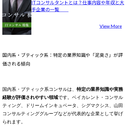
て、各種プロジェクトへ
ITコンサルタントとは？仕事内容や年収と大
部署の主な業務

の支援と相談対応を実施
手企業の一覧	
・ビジネス推進に向けた
し、知財トラブルの未然
知的財産戦略の策定・推
防止と適切な対応を行い
進(新しいビジネス(社内ベ
ます。

View More
ンチャーを含む)の立ち上
社内外の専門家との連携
げ段階からの戦略策定支
により、リスク最小化と
援、ビジネス拡大に向け
事業継続性の確保を最優
た戦略の策定・実行・検
先とした対応を実施しま
国内系・ブティック系：特定の業界知識や「泥臭さ」が評
証等)

す。
・知的財産活動の強化・
価される傾向
最適化(相談対応のAI化・
DX化等、法務・知財にお
ける当社事業支援・貢献
のための各種施策の企
国内系・ブティック系コンサルは、
特定の業界知識や実務
画・立案・実施等)

経験が評価されやすい領域
です。ベイカレント・コンサル
・国内外の知財業務対応
(特許及び商標の調査・出
ティング、ドリームインキュベータ、シグマクシス、山田
願・活用に関する業務等)

コンサルティンググループなどが代表的な企業として挙げ
・知財紛争対応・管理(知
られます。
的財産権の活用、権利侵