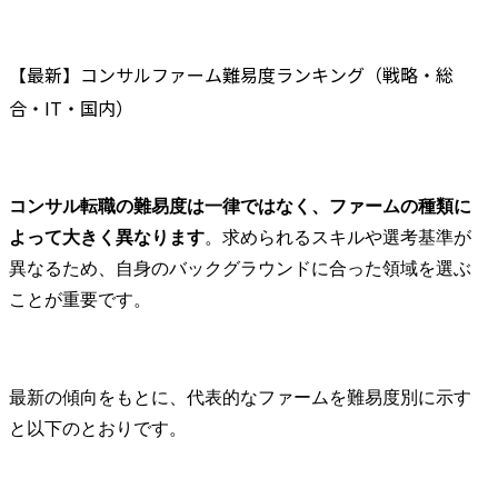
案し、競争優位性の確保
と事業リスクの最小化を
実現します。

【最新】コンサルファーム難易度ランキング（戦略・総
・法務・知財業務の高度
合・IT・国内）
化と効率化を目的とし
て、相談対応のAI化・DX
化等の各種施策を企画・
立案し、当社事業支援・
コンサル転職の難易度は一律ではなく、ファームの種類に
貢献に向けた実施を推進
します。

よって大きく異なります
。求められるスキルや選考基準が
業務プロセスの標準化、
異なるため、自身のバックグラウンドに合った領域を選ぶ
自動化及び最適化によ
ことが重要です。
り、より戦略的な知財業
務への注力を可能とする
環境整備を行います。

・国内外における特許及
最新の傾向をもとに、代表的なファームを難易度別に示す
び商標の調査・出願・活
と以下のとおりです。
用に関する業務を担当
し、知的財産権の適切な
取得と管理を実施しま