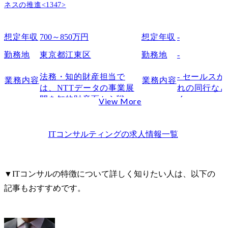
立案し、当社事業支援・
ノベーショ
ネスの推進<1347>
貢献に向けた実施を推進
の発掘

します。

・ESG/サ
想定年収
700～850万円
想定年収
-
業務プロセスの標準化、
方針に基づく
自動化及び最適化によ
・社内各部門
勤務地
東京都江東区
勤務地
-
り、より戦略的な知財業
営企画、事
務への注力を可能とする
務、リスク管
法務・知的財産担当で
- セールス
業務内容
業務内容
環境整備を行います。

・将来的に
は、NTTデータの事業展
れの同行な
・国内外における特許及
マネジメン
開を知的財産面から戦略
く。

View More
び商標の調査・出願・活
も担ってい
的に支援する重要な部門
イメージとし
用に関する業務を担当
であり、国内外のプロジ
の新規の訪問
し、知的財産権の適切な
ェクトや当社事業の成長
それ以外で
ITコンサルティング
の求人情報一覧
取得と管理を実施しま
を知財戦略の立案・実行
ージングや
す。

を通じて推進します。

どを狙い、
技術動向の把握と競合分
これまでの業務経験を活
活用や広範
析を通じて、効果的な知
▼ITコンサルの特徴について詳しく知りたい人は、以下の
かし、新たな領域に挑戦
ス提供を行
財ポートフォリオの構築
記事もおすすめです。
したい方や専門領域を拡
と維持を図ります。

大したい方のご応募をお
・知的財産権の活用促進
待ちしています。

と権利侵害予防におい