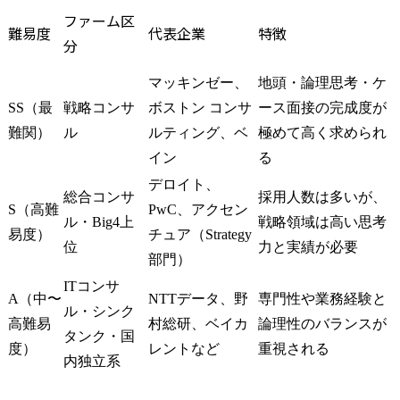
す。

ファーム区
技術動向の把握と競合分
難易度
代表企業
特徴
分
析を通じて、効果的な知
財ポートフォリオの構築
と維持を図ります。

マッキンゼー、
地頭・論理思考・ケ
・知的財産権の活用促進
SS（最
戦略コンサ
ボストン コンサ
ース面接の完成度が
と権利侵害予防におい
難関）
ル
ルティング、ベ
極めて高く求められ
て、各種プロジェクトへ
イン
る
の支援と相談対応を実施
し、知財トラブルの未然
デロイト、
総合コンサ
採用人数は多いが、
防止と適切な対応を行い
S（高難
PwC、アクセン
ます。

ル・Big4上
戦略領域は高い思考
易度）
チュア（Strategy
社内外の専門家との連携
位
力と実績が必要
により、リスク最小化と
部門）
事業継続性の確保を最優
ITコンサ
先とした対応を実施しま
A（中〜
NTTデータ、野
専門性や業務経験と
ル・シンク
す。
高難易
村総研、ベイカ
論理性のバランスが
タンク・国
度）
レントなど
重視される
内独立系