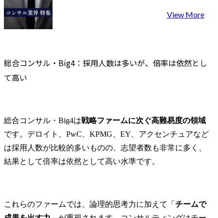
・生成AI分
View More
業開発

顧客ニーズ
等から生成A
開発を実施
総合コンサル・Big4：採用人数は多いが、倍率は依然とし
策定・実行
関係者と調
て高い
推進します。
・生成AI適用
社内及びGr
AI適用を推
総合コンサル・Big4は
戦略ファームに次ぐ高難易度の領域
成AIの利用
です。デロイト、PwC、KPMG、EY、アクセンチュアなど
戦略作成・
査を実施し
は採用人数が比較的多いものの、志望者数も非常に多く、
標を達成しま
結果として倍率は依然として高い水準です。
携わる事業
サービス・製
金融システ
これらのファームでは、論理的思考力に加えて「
チームで
化、顧客業
成果を出す力
」が重視されます。コンサルティングはチー