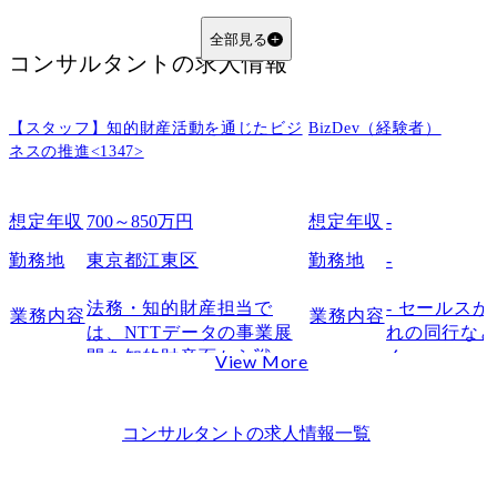
3. 志望動機の解像度：なぜ「このファーム」なのか？という深掘り
【ファーム別】コンサル転職の難易度と選考の特徴
全部見る
コンサルタント
の求人情報
戦略コンサル（MBBなど）：最難関。地頭と突破力が極限まで問われる
総合コンサル・Big4：採用人数は多いが、倍率は依然として高い
【スタッフ】知的財産活動を通じたビジ
BizDev（経験者）
ITコンサル・シンクタンク：専門スキルと論理性の掛け合わせが重要
ネスの推進<1347>
国内系・ブティック系：特定の業界知識や「泥臭さ」が評価される傾向
未経験からコンサル転職を成功させるための「条件」
想定年収
700～850万円
想定年収
-
コンサルへ転職可能な職種と相性のよいスキル（営業・企画・エンジニアなど）
年齢の目安と成功率：20代ポテンシャル採用、30代専門性採用の壁
勤務地
東京都江東区
勤務地
-
学歴フィルターはある？MARCH・関関同立以下からの逆転合格事例
法務・知的財産担当で
- セールス
業務内容
業務内容
コンサル転職に受かる人・向いている人の共通点
は、NTTデータの事業展
れの同行な
論理的思考（ロジカルシンキング）を日常から実践している
開を知的財産面から戦略
く。

View More
未知の課題に対する高い問題解決意欲と知的好奇心
的に支援する重要な部門
イメージとし
であり、国内外のプロジ
の新規の訪問
ハードワークを厭わない成長志向とプロフェッショナル意識
ェクトや当社事業の成長
それ以外で
コンサルタント
の求人情報一覧
難易度を突破しコンサル内定を勝ち取る「3つのポイント」
を知財戦略の立案・実行
ージングや
【ケース面接対策】独学では不可能な「壁打ち」と「フィードバック」
を通じて推進します。

どを狙い、