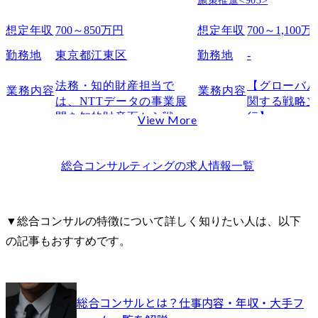
スユニット(金
施策推進<903>
金融BU戦略
想定年収
700～850万円
想定年収
700～1,100万
推進センタ

勤務地
東京都江東区
勤務地
-
配属組織につ
ミッション)

法務・知的財産担当で
【グローバ
業務内容
業務内容
日立製作所の
は、NTTデータの事業展
関する戦略
本部は、金
開を知的財産面から戦略
行】

View More
ニットの中
的に支援する重要な部門
当社では、
を進めるチ
であり、国内外のプロジ
渉・コスト
す。私たち
ェクトや当社事業の成長
らず、調達
総合コンサルティング
の求人情報一覧
のお客さま
を知財戦略の立案・実行
略と連動さ
ノロジーを
を通じて推進します。

チェーン上
的な企画/提
これまでの業務経験を活
トナーシッ
いく役割を
▼総合コンサルの特徴について詳しく知りたい人は、以下
かし、新たな領域に挑戦
クマネジメ
す。そのた
の記事もおすすめです。
したい方や専門領域を拡
能性(サステ
のニーズを
大したい方のご応募をお
応、調達人
動向を分析
待ちしています。

活動領域を
発・提案を
す。そのた
す。チーム
総合コンサルとは？仕事内容・年収・大手フ
部署の主な業務

点で調達活
し、柔軟か