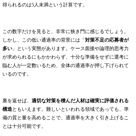
得られるのは5人未満という計算です。
・国内外の知財業務対応
(特許及び商標の調査・出
願・活用に関する業務等)

・知財紛争対応・管理(知
この数字だけを見ると、非常に狭き門に感じるでしょう。
的財産権の活用、権利侵
害の予防やトラブル等に
しかし、この低い通過率の背景には「
対策不足の応募者が
関する各種プロジェクト
多い
」という実態があります。ケース面接や論理的思考力
支援、相談対応等)

が求められるにもかかわらず、十分な準備をせずに選考に
臨む人が一定数いるため、全体の通過率が押し下げられて
主な仕事の概要

・新しいビジネスや社内
いるのです。
ベンチャーの立ち上げ段
階から、知的財産担当者
として、ビジネスの拡大
に向けた戦略の策定・実
裏を返せば、
適切な対策を積んだ人材は確実に評価される
行・検証を通じて事業成
構造
ともいえます。難しいといわれる領域であっても、準
長を支援します。

備の質と量を高めることで、通過率を大きく引き上げるこ
各事業部門との密接な連
とは十分可能です。
携により、事業特性に応
じた最適な知財戦略を立