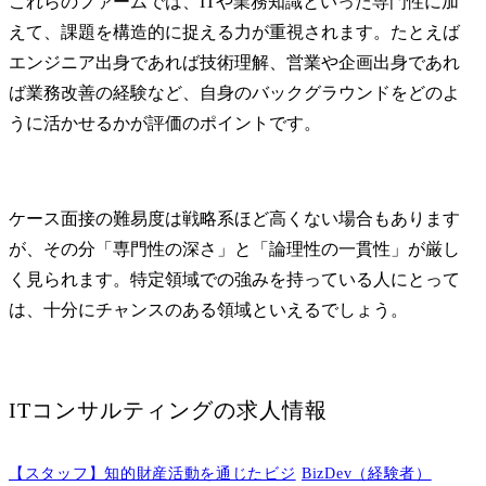
これらのファームでは、ITや業務知識といった専門性に加
支援、相談対応等)

《NTTデー
えて、課題を構造的に捉える力が重視されます。たとえば
体の競争力
エンジニア出身であれば技術理解、営業や企画出身であれ
主な仕事の概要

の、海外グ
・新しいビジネスや社内
含めた包括
ば業務改善の経験など、自身のバックグラウンドをどのよ
ベンチャーの立ち上げ段
の策定・推進
うに活かせるかが評価のポイントです。
階から、知的財産担当者
・調達戦略
として、ビジネスの拡大
案・実行

に向けた戦略の策定・実
　価格戦略
行・検証を通じて事業成
質・納期・
ケース面接の難易度は戦略系ほど高くない場合もあります
長を支援します。

サステナビ
が、その分「専門性の深さ」と「論理性の一貫性」が厳し
各事業部門との密接な連
した戦略策定
く見られます。特定領域での強みを持っている人にとって
携により、事業特性に応
・サプライ
じた最適な知財戦略を立
係構築・パ
は、十分にチャンスのある領域といえるでしょう。
案し、競争優位性の確保
評価

と事業リスクの最小化を
・グローバ
実現します。

先との契約
・法務・知財業務の高度
ト・品質・
ITコンサルティング
の求人情報
化と効率化を目的とし
の推進(戦略
て、相談対応のAI化・DX
す)

化等の各種施策を企画・
・新規調達
【スタッフ】知的財産活動を通じたビジ
BizDev（経験者）