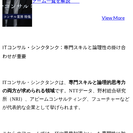
ァーム一覧を解説	
・ビジネス推進に向けた
きる経験豊
務遂行を目
知的財産戦略の策定・推
集します。

進(新しいビジネス(社内ベ
当社は、NT
View More
ンチャーを含む)の立ち上
ープのHQと
げ段階からの戦略策定支
業会社・海
援、ビジネス拡大に向け
含めたグロ
た戦略の策定・実行・検
調達に関わ
ITコンサル・シンクタンク：専門スキルと論理性の掛け合
証等)

囲に考え、
・知的財産活動の強化・
組織です。
わせが重要
最適化(相談対応のAI化・
交渉は事業
DX化等、法務・知財にお
するため、
ける当社事業支援・貢献
まで広範囲
のための各種施策の企
業務の中心と
ITコンサル・シンクタンクは、
専門スキルと論理的思考力
画・立案・実施等)

の両方が求められる領域
です。NTTデータ、野村総合研究
・国内外の知財業務対応
下記に該当
(特許及び商標の調査・出
について、
所（NRI）、アビームコンサルティング、フューチャーなど
願・活用に関する業務等)

を行ったう
が代表的な企業として挙げられます。
・知財紛争対応・管理(知
ループ会社
的財産権の活用、権利侵
を行い展開
害の予防やトラブル等に
す。

関する各種プロジェクト