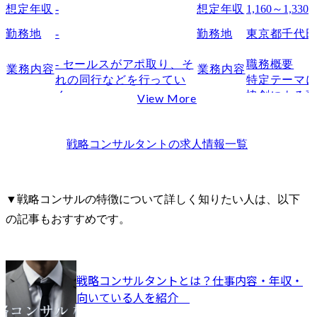
想定年収
-
想定年収
1,160～1,33
勤務地
-
勤務地
東京都千代
- セールスがアポ取り、そ
職務概要

業務内容
業務内容
れの同行などを行ってい
特定テーマ
く。

協創による
View More
イメージとして、週1.2件
任を負い、
の新規の訪問がある。

ームを管理
それ以外では案件のクロ
AI(生成AI
戦略コンサルタント
の求人情報一覧
ージングやアップセルな
業戦略の策
どを狙い、システムを利
内外ステー
活用や広範囲でのサービ
関係構築を
▼戦略コンサルの特徴について詳しく知りたい人は、以下
ス提供を行なっていく。
もに、顧客
の記事もおすすめです。
事業計画の
ェクトの実
財マネジメ
体的に実行
戦略コンサルタントとは？仕事内容・年収・
り組織目標を
向いている人を紹介	
職務詳細
