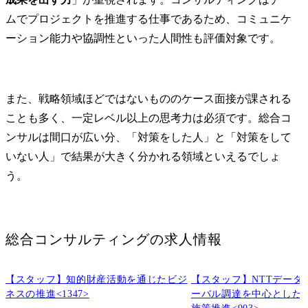
改善、新規
ムでプロジェクトを推進する仕事であるため、コミュニケ
の創出に向け
を活用した
ーション能力や協調性といった人間性も評価対象です。
進すること
す。

市場動向、
向、ステー
また、戦略領域ほどではないもののケース面接が課される
ーズ等の調
ことも多く、一定レベル以上の思考力は必須です。総合コ
野における
ンサルは間口が広い分、「対策をした人」と「対策をして
定・実行、
いない人」で結果が大きく分かれる領域といえるでしょ
クホルダと
支援すると
う。
課題の抽出
立案、プロ
行・管理・
ントなどを
総合コンサルティング
の求人情報
します。

配属組織名

【スタッフ】知的財産活動を通じたビジ
【スタッフ】NTTデータ
デジタルサ
ネスの推進<1347>
ーバル調達を中心とした