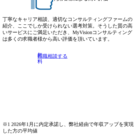
丁寧なキャリア相談、適切なコンサルティングファームの
紹介、ここでしか受けられない選考対策。そうした質の高
いサービスにご満足いただき、MyVisionコンサルティング
は多くの求職者様から高い評価を頂いています。
無
転職相談する
料
※1 2026年1月に内定承諾し、弊社経由で年収アップを実現
した方の平均値