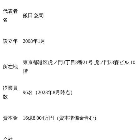
代表者
飯田 悠司
名
設立年
2008年1月
東京都港区虎ノ門3丁目8番21号 虎ノ門33森ビル 10
所在地
階
従業員
96名（2023年8月時点）
数
資本金
16億8,004万円（資本準備金含む）
会社