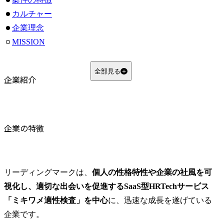
カルチャー
企業理念
MISSION
VALUE
制度面
全部見る
企業紹介
基本的な考え方
昇格制度
まとめ
よくある質問
企業の特徴
Q1. リーディングマークはコンサルティングファームですか？
Q2. リーディングマークではどのような人材が求められますか？
Q3. リーディングマークの働き方はどのようなスタイルですか？
リーディングマークは、
個人の性格特性や企業の社風を可
視化し、適切な出会いを促進するSaaS型HRTechサービス
「ミキワメ適性検査」を中心
に、迅速な成長を遂げている
企業です。