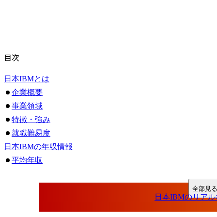
目次
日本IBMとは
企業概要
事業領域
特徴・強み
就職難易度
日本IBMの年収情報
平均年収
年齢別・役職別の年収
新卒の初任給・中途採用の年収
全部見
日本IBMは激務？
日本IBMに関する評判