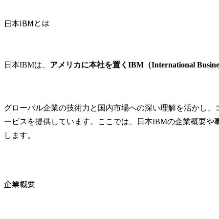
またはサポート

これまでの
●ビジネスユーザー、IT部
かし、新た
日本IBMとは
門、ベンダー等ステーク
したい方や
ホルダーとの調整

大したい方
●プロジェクト関連ドキュ
待ちしていま
メント（提案書、要件定
日本IBMは、
アメリカに本社を置くIBM（International Busines
義書、ユーザーマニュア
部署の主な業
ル等）の作成

・ビジネス
●顧客向けのプレゼンテー
知的財産戦
ションやワークショップ
進(新しいビ
グローバル企業の技術力と国内市場への深い理解を活かし、
の実施

ンチャーを含
ービスを提供しています。ここでは、日本IBMの企業概要や
●プロジェクトの進捗管理
げ段階から
します。
及び納品物管理
援、ビジネ
た戦略の策
証等)

・知的財産
最適化(相談
企業概要
DX化等、法
ける当社事
のための各