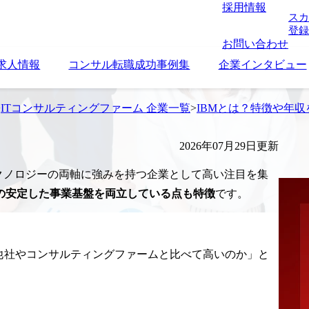
採用情報
スカ
登録
お問い合わせ
求人情報
コンサル転職成功事例集
企業インタビュー
>
ITコンサルティングファーム 企業一覧
>
IBMとは？特徴や年
2026年07月29日更新
テクノロジーの両軸に強みを持つ企業として高い注目を集
の安定した事業基盤を両立している点も特徴
です。
他社やコンサルティングファームと比べて高いのか」と