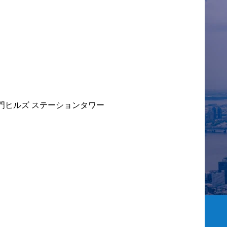
優位性の確保
支援するとともに、顧客
クの最小化を
課題の抽出、事業計画の


立案、プロジェクトの実
財業務の高度
行・管理・人財マネジメ
を目的とし
ントなどを主体的に実行
のAI化・DX
します。

施策を企画・
社事業支援・
配属組織名

た実施を推進
デジタルサービスビジネ
門ヒルズ ステーションタワー
スユニット(金融システム) 
スの標準化、
金融BU戦略本部 金融AX
最適化によ
推進センタ

略的な知財業
を可能とする
配属組織について(概要・
います。

ミッション)

おける特許及
日立製作所の金融BU戦略
h
査・出願・活
本部は、金融ビジネスユ
o
業務を担当
ニットの中で、事業企画
i
産権の適切な
を進めるチームとなりま
を実施しま
す。私たちは、金融機関
h