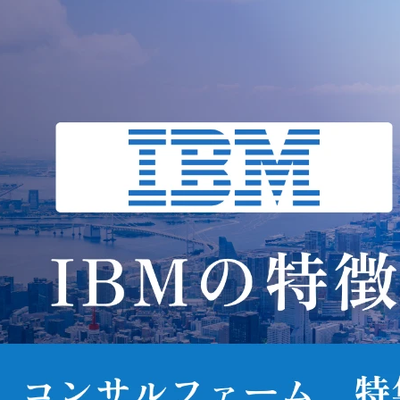
mulator-for-
携わる事業・ビジネス・
Insurance/index.html

サービス・製品など

日立のDX事業拡大のた
配属組織名

め、企業価値向上を求め
デジタルサービスビジネ
る顧客群をターゲットと
スユニット(金融システム)
した、案件獲得と後続フ
金融第二システム事業
ェーズ案件の創生をリー
部　SIBG/DXG

ド。コンサルとしてDXの
仮説立案、提案、上流エ
配属組織について(概要
ンジニアリングに携わり
ミッション)

ます。

●組織のミッション

保険/共済業界向けの各
※参考:

サービス・ソリューショ
●How to DX

ンの企画や、業務課題解
ttps://www.hitachi.co.jp/pr
決を目的とした各種コン
ducts/it/lumada/digital_eng
サルティング・AI等技
neering/index.html

導入支援により、保険/
●関連領域におけるDX

済業界におけるDX推進
ttps://www.globallogic.co
貢献する
