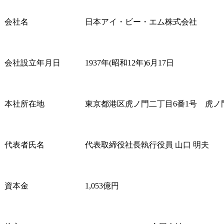
案し、競争
と事業リス
会社名
日本アイ・ビー・エム株式会社
実現します。
・法務・知
化と効率化
会社設立年月日
1937年(昭和12年)6月17日
て、相談対応
化等の各種
立案し、当
貢献に向け
本社所在地
東京都港区虎ノ門二丁目6番1号　虎ノ
します。

業務プロセ
自動化及び
り、より戦
代表者氏名
代表取締役社長執行役員 山口 明夫
務への注力
環境整備を行
・国内外に
び商標の調
資本金
1,053億円
用に関する
し、知的財
取得と管理