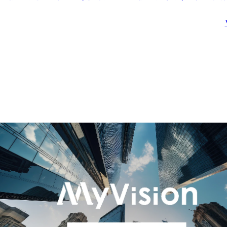
推進のパートナーとし
参画いただきます。

て、DXコンサルティング
に関するデリバリー活動
職務詳細

を担います。

生命保険・損害保険およ
び共済事業におけるビジ
●デリバリー活動

ネスバリューチェーン(
　・各種調査や現行業務
えば、募集、引受、保
フローの作成、課題仮説
全、支払など)での現場
の立案といった現状分析

験を生かした新規事業の
　・解決施策の検討や将
企画や推進やコンサルテ
来業務フローの設計とい
ィング提案などを担って
った将来構想の策定

いただきます。業務にお
　・顧客実行タスクの整
ける課題を捉え効果的な
理や上流エンジニアリン
ソリューションを考案
グへの連携といった実行
し、自らの人脈も活用し
計画の策定　etc.

たニーズ検証を行ってい
ただくことを期待しま
●パイプライン管理補佐
す。

(適宜、マネージャータス
クの補佐を担当)　

携わる事業・ビジネス・