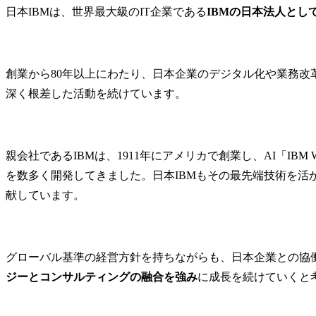
画・立案・実施
日本IBMは、世界最大級のIT企業である
IBMの日本法人として
・国内外の
(特許及び商
願・活用に関
・知財紛争対
創業から80年以上にわたり、日本企業のデジタル化や業務改
的財産権の
深く根差した活動を続けています。
害の予防や
関する各種
支援、相談対応
親会社であるIBMは、1911年にアメリカで創業し、AI「IBM
主な仕事の概
・新しいビ
を数多く開発してきました。日本IBMもその最先端技術を活
ベンチャー
献しています。
階から、知
として、ビ
に向けた戦
行・検証を
グローバル基準の経営方針を持ちながらも、日本企業との協
長を支援しま
ジーとコンサルティングの融合を強み
に成長を続けていくと
各事業部門
携により、
じた最適な