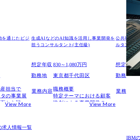
動を通じたビジ
生成AIなどのAI知識を活用し事業開発を
公共事業の
担うコンサルタント(主任級)
ルタント(
想定年収
830～1,080万円
想定年収
区
勤務地
東京都千代田区
勤務地
財産担当で
職務概要

業務内容
業務内容
ータの事業展
特定テーマにおける顧客
産面から戦略
協創による事業開発の責
View More
View More
る重要な部門
任を負い、活動を担うチ
内外のプロジ
ームを推進する。AI(生成
社事業の成長
AI)分野における事業戦略
の求人情報一覧
の立案・実行
の策定・実行、社内外ス
します。

テークホルダとの関係構
IB