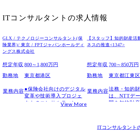
年収
労働環境
ITコンサルタント
の求人情報
福利厚生
日本IBMの福利厚生・制度
GLX / テクノロジーコンサルタント(保
【スタッフ】知的財産活
給与・手当制度
険業界)/ 東京 / FPTジャパンホールディ
ネスの推進<1347>
休暇・働き方支援制度
ングス株式会社
スキルアップ・キャリア支援制度
想定年収
800～1,800万円
想定年収
700～850万円
ライフサポート・健康支援制度
勤務地
東京都港区
勤務地
東京都江東
日本IBMの転職情報
選考の特徴・ポイント
●保険会社向けのデジタル
法務・知的
業務内容
業務内容
転職難易度
変革や技術導入プロジェ
は、NTTデ
クトのコンサルティング

開を知的財
採用大学
View More
●顧客の要件分析及び最適
的に支援す
日本IBMの年収に関するFAQ
な技術ソリューションの
であり、国
Q1.日本IBMの年収は本当に高いのでしょうか？
提案

ェクトや当
ITコンサルタント
Q2.日本IBMに転職すれば年収は必ず上がりますか？
●システム導入、統合、移
を知財戦略
行プロジェクトのリード
を通じて推進
まとめ