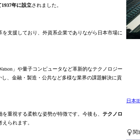
等)

AI適用を推進します。生
1937年に設立
されました。
知財業務対応
成AIの利用促進に向けた
標の調査・出
戦略作成・実行・状況調
する業務等)

査を実施し、事業戦略目
応・管理(知
標を達成します。

革を支援しており、外資系企業でありながら日本市場に
活用、権利侵
トラブル等に
携わる事業・ビジネス・
プロジェクト
サービス・製品など

等)

金融システム開発の効率
化、顧客業務のプロセス
 Watson」や量子コンピュータなど革新的なテクノロジー
要

改善、新規金融ビジネス
ジネスや社内
の創出に向けて、生成AI
かし、金融・製造・公共など多様な業界の課題解決に貢
の立ち上げ段
を活用した事業開発を推
的財産担当者
進することに携わりま
ジネスの拡大
す。

日本
略の策定・実
市場動向、最新技術動
通じて事業成
向、ステークホルダのニ
働を重視する柔軟な姿勢が特徴です。今後も、
テクノロ
す。

ーズ等の調査や、担当分
考えられます。
との密接な連
野における事業戦略の策
関
事業特性に応
定・実行、社内外ステー
知財戦略を立
クホルダとの関係構築を