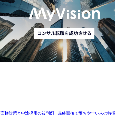
変革をリードするDXコンサ
【課長クラス】保険業界向け新規事業
主任クラス)
出(0⇒1)を担う事業企画
830～1,080万円
想定年収
1,160～1,330万円
東京都千代田区
勤務地
東京都千代田区
 職務概要

職務概要

業務内容
官公庁/自治体の顧客に対
保険業界における顧客ニ
するコンサルティング活
ーズから具体的な課題を
View More
View Mo
動及びプロジェクトリー
探り、新しい事業機会を
ド

自ら創出した上で、関係
者と協創しながらソリュ
職務詳細

ーション開発やコンサル
官公庁/自治体の顧客のDX
ティングプロジェクトへ
Mの面接対策と中途採用の質問例・最終面接で落ちやすい人の特