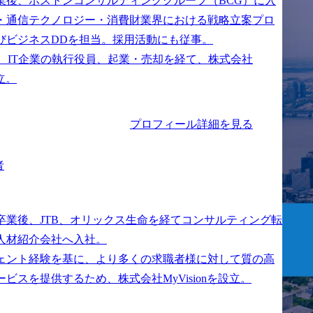
業後、ボストンコンサルティンググループ（BCG）に入
・通信テクノロジー・消費財業界における戦略立案プロ
びビジネスDDを担当。採用活動にも従事。

は、IT企業の執行役員、起業・売却を経て、株式会社
プロフィール詳細を見る
者
卒業後、JTB、オリックス生命を経てコンサルティング転
人材紹介会社へ入社。

ェント経験を基に、より多くの求職者様に対して質の高