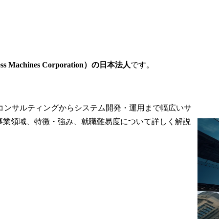
業務経験を活
築を支援するとともに、
な領域に挑戦
顧客課題の抽出、事業計
専門領域を拡
画の立案、プロジェクト
のご応募をお
の実行・管理・人財マネ
す。

ジメントなどを上位者と
連携しながら、主体的に
s Machines Corporation）の日本法人
です。
務

実行することにより組織
推進に向けた
目標を達成する。

略の策定・推
ジネス(社内ベ
職務詳細

コンサルティングからシステム開発・運用まで幅広いサ
む)の立ち上
・生成AI分野における事
事業領域、特徴・強み、就職難易度について詳しく解説
の戦略策定支
業開発

ス拡大に向け
顧客ニーズ、社内ニーズ
定・実行・検
等から生成AI関連の事業
開発を実施します。戦略
活動の強化・
策定・実行を様々な利害
対応のAI化・
関係者と調整をしながら
務・知財にお
推進します。

業支援・貢献
・生成AI適用推進

種施策の企
社内及びGr会社への生成