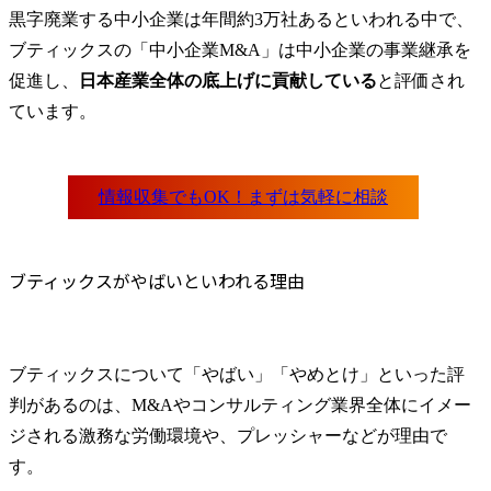
黒字廃業する中小企業は年間約3万社あるといわれる中で、
・新卒・中
●評価指標

やイベントの
ブティックスの「中小企業M&A」は中小企業の事業継承を
マッチング成立数(商談の
・求人媒体
促進し、
日本産業全体の底上げに貢献している
と評価され
セッティング、資料請求
更新、効果
ています。
数、企業概要書作成数な
データ集計

ど)

・採用関連
応募者への
●キャリアステップ

ァイリング

チームの責任者になった
・採用活動
り、管理職に就きメンバ
処理、備品
ー育成に注力したり、実
務の実施

ブティックスがやばいといわれる理由
績やご希望によって企
・採用プロ
画・マーケティング職や
化・改善に
コンサルタント職へのキ
実行

ャリアチェンジも可能で
・採用広報活
ブティックスについて「やばい」「やめとけ」といった評
す。
企画・Web
SNS活用など
判があるのは、M&Aやコンサルティング業界全体にイメー
ジされる激務な労働環境や、プレッシャーなどが理由で
す。