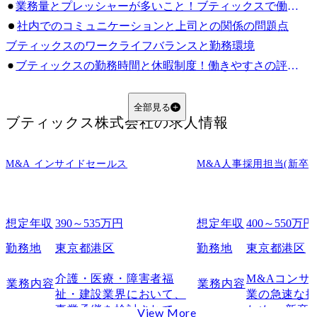
業務量とプレッシャーが多いこと！ブティックスで働く際の負担
社内でのコミュニケーションと上司との関係の問題点
ブティックスのワークライフバランスと勤務環境
ブティックスの勤務時間と休暇制度！働きやすさの評価はどうか
残業代や働きやすさの実態！ブティックスでのワークライフバランスは
社員の声から見る！ブティックスの社内環境とワークライフバランス
全部見る
ブティックス株式会社
の求人情報
ブティックスの年収と給与体系
ブティックスの年収はどれくらい？業界平均と比較した実態
M&A インサイドセールス
M&A人事採用担当(新卒・
賞与とインセンティブが年収に与える影響！ブティックスの報酬体系
職種別の年収差とは？コンサルタントから上級職までの給与を公開
ブティックスの選考プロセスと就職難易度
想定年収
390～535万円
想定年収
400～550万円
ブティックスの採用基準とは？面接対策と必要なスキルを解説
新卒・中途採用の違いを徹底比較！ブティックスの転職難易度は？
勤務地
東京都港区
勤務地
東京都港区
転職会議での評判もチェック！ブティックスの選考過程と面接対策
介護・医療・障害者福
M&Aコンサ
業務内容
業務内容
M&A戦略と事業展開の現状
祉・建設業界において、
業の急速な
ブティックスのM&A戦略と業界内での評判はどうなっているか？
事業承継を検討されてい
ため、 新卒
View More