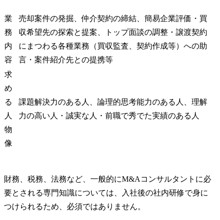
業
売却案件の発掘、仲介契約の締結、簡易企業評価・買
務
収希望先の探索と提案、トップ面談の調整・譲渡契約
内
にまつわる各種業務（買収監査、契約作成等）への助
容
言・案件紹介先との提携等
求
め
る
課題解決力のある人、論理的思考能力のある人、理解
人
力の高い人・誠実な人・前職で秀でた実績のある人
物
像
財務、税務、法務など、一般的にM&Aコンサルタントに必
要とされる専門知識については、入社後の社内研修で身に
つけられるため、必須ではありません。