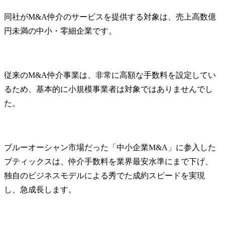
トが行う詳細なヒアリン
サルタント
グをもとに、企業概要書
直結し、事
同社がM&A仲介のサービスを提供する対象は、売上高数億
を作成します。

く貢献する
円未満の中小・零細企業です。
そのうえで、自身が担当
す。責任感
する案件に最適な買い手
って業務に
候補を幅広く探索し、案
極的に改善
件の魅力やポイントを丁
とで、採用
従来のM&A仲介事業は、非常に高額な手数料を設定してい
寧に説明します。

と質の向上
るため、基本的に小規模事業者は対象ではありませんでし
いただくこ
売り手・買い手の双方が
す。将来的
た。
関心を持った段階で、担
務全般のマ
当コンサルタントへ引継
ご希望や適
ぎ、面談や交渉へと進め
研修・教育
られるように調整しま
いただくな
ブルーオーシャン市場だった「中小企業M&A」に参入した
す。

躍いただけま
ブティックスは、仲介手数料を業界最安水準にまで下げ、
・人材紹介
独自のビジネスモデルによる秀でた成約スピードを実現
企業同士が最適にマッチ
との面接日
し、急成長します。
ングするまでを、一連の
業務全般

業務として担い、成約に
・応募者情
向けた最初の重要なステ
ース入力、
ップを支える役割です。

確な管理
