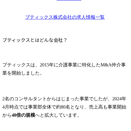
業界内でのポジションを強化！ブティックスの競争力と企業評価
る事業者様の課題を丁寧
ずM&Aコン
にヒアリングし、その課
用の中核メ
ブティックスの営業事務とその実態
題解決につながる最適な
ご活躍いた
ブティックス株式会社
の求人情報一覧
営業事務の年収と成約率は？ブティックスの営業職で成功するポイント
売却先をご提案するイン
な役割は、
女性社員の活躍と職場環境！営業事務でのキャリアアップを目指す
サイドセールスのお仕事
エージェン
ブティックスの企業カルチャーと社風
です。

日程調整、
ブティックスとはどんな会社？
タの管理、
ブティックスの企業理念と成長戦略！社内文化と評価の実態
電話を通じて

など、採用
社員同士のコミュニケーションと働きやすさを評価！社風の実情とは
・事業者様が抱える課題
における業
イベントや展示会参加状況！ブティックスの企業カルチャーを探る
の把握

迅速に遂行
ブティックスは、2015年に介護事業に特化したM&A仲介事
・課題を解決できる買手
す。面接担
転職活動サポートと支援体制
業を開始しました。
候補の開拓

の関係者と
応募後のフォローアップと転職成功の秘訣！ブティックスのサポートを徹底解説
・双方にとって最適なマ
りながら、
ブティックスの採用大学と学歴フィルターについて
ッチングのご提案

ニケーショ
ブティックスへの転職におすすめのエージェント
といった一連のプロセス
候補者の方
2名のコンサルタントからはじまった事業でしたが、2024年
を担っていただきます。

選考に臨め
まとめ：ブティックスの評判と転職のポイント
やかなサポ
4月時点では事業部全体で約80名となり、売上高も事業開始
ブティックスの評判に関するFAQ
●具体的には

ることが求
から
40倍の規模
へと拡大しています。
Q1.ブティックスは本当に「やばい」会社なのですか？
当社に寄せられた売却ニ
あなたの 意
Q2.ブティックスは激務でワークライフバランスが悪いのでしょうか？
ーズ、担当コンサルタン
組みが、優秀