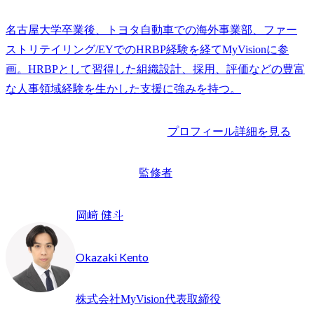
名古屋大学卒業後、トヨタ自動車での海外事業部、ファー
ストリテイリング/EYでのHRBP経験を経てMyVisionに参
画。HRBPとして習得した組織設計、採用、評価などの豊富
な人事領域経験を生かした支援に強みを持つ。
プロフィール詳細を見る
監修者
岡﨑 健斗
Okazaki Kento
株式会社MyVision代表取締役