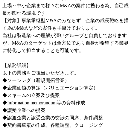
上場～中小企業まで様々なM&Aの案件に携わる為、自己成
長が図れる環境です。

【対象】事業承継型M&Aのみならず、企業の成長戦略を描
く為のM&Aなどの案件も手掛けております。

当社は製造業への理解が深いグループと自負しております
が、M&Aのターゲットは全方位であり自身が希望する業界
に特化して担当することも可能です。

【業務詳細】

以下の業務をご担当いただきます。

◆ソーシング（新規開拓営業）

◆企業価値の算定（バリュエーション算定）

◆スキームの立案及び提案

◆Information memorandum等の資料作成

◆譲受企業への提案

◆譲渡企業と譲受企業の交渉の同席、条件調整

◆契約書草案の作成、各種調整、クロージング
