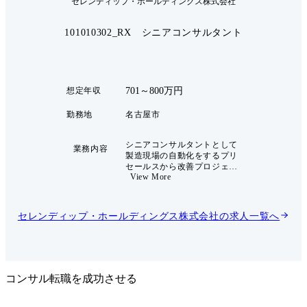
セレンディップ・ホールディングス株式会社
101010302_RX シニアコンサルタント
701～800万円
想定年収
勤務地
名古屋市
シニアコンサルタントとして
業務内容
製造現場の自動化をするプリ
セールスから改善プロジェク
View More
トマネジメントをお任せいた
します。 展示会やHP等から
引き合いのあったクライアン
トへ業務改善の提案からプロ
セレンディップ・ホールディングス株式会社
の求人一覧へ
ジェクトの管理までを主導的
に行っていただきます。 クラ
イアントの工場現場を視察
し、どこにどのような業務改
善することが最適解か考え、
提案から改善までフォローい
コンサル転職を成功させる
ただきます。上流から下流ま
で一気通貫で入りこむことが