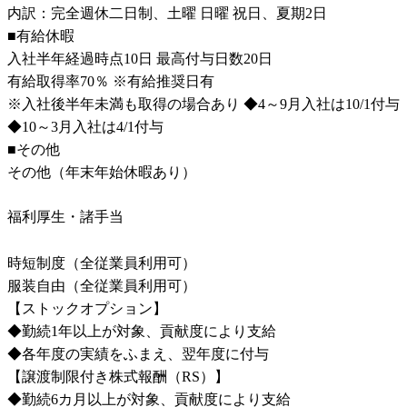
内訳：完全週休二日制、土曜 日曜 祝日、夏期2日

■有給休暇

入社半年経過時点10日 最高付与日数20日

有給取得率70％ ※有給推奨日有

※入社後半年未満も取得の場合あり ◆4～9月入社は10/1付与 
◆10～3月入社は4/1付与

■その他

その他（年末年始休暇あり）
福利厚生・諸手当
時短制度（全従業員利用可）

服装自由（全従業員利用可）

【ストックオプション】

◆勤続1年以上が対象、貢献度により支給

◆各年度の実績をふまえ、翌年度に付与

【譲渡制限付き株式報酬（RS）】

◆勤続6カ月以上が対象、貢献度により支給
