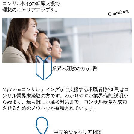
できるため、やりがいがござ
コンサル特化の転職支援で、
います。 ●配属部署総勢5名
理想のキャリアアップを。
Consulting
（リーダー 30代前半） （業
務内容の変更の範囲）当社業
務全般 ●キャリアアップ 当社
グループはM&Aにより急成
長中。キャリア形成上多くの
チャンスが広がっています。
M&A、PMI、コンサルティン
グ、グループ会社役員等のチ
ャンスがあります。
業界未経験の方が8割
MyVisionコンサルティングがご支援する求職者様の8割はコ
ンサル業界未経験の方です。わかりやすい業界/個社説明か
ら始まり、最も難しい選考対策まで、コンサル転職を成功
させるためのノウハウが蓄積されています。
中立的なキャリア相談