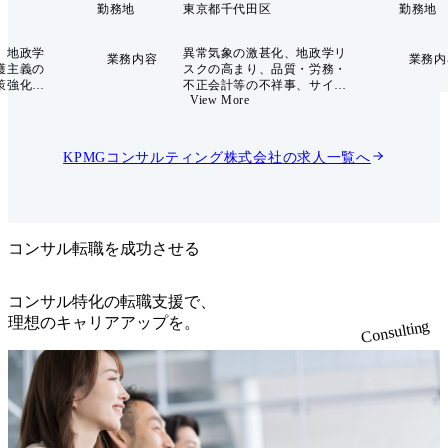
勤務地
東京都千代田区
勤務地
、地政学
異常気象の激甚化、地政学リ
業務内容
業務内
護主義の
スクの高まり、品質・労務・
策強化、
不正会計等の不祥事、サイバ
View More
・経済制
ーインシデント、レピュテー
権競争の
ションリスク、AI・データ活
グローバ
用に伴う新たなリスクなど、
済安全保
企業が直面する危機はより複
KPMGコンサルティング株式会社
の求人一覧へ
踏まえた
雑かつ連鎖的になっていま
営課題と
す。 企業に求められているの
は、危機発生後の対応力だけ
情勢を正
ではありません。平時から危
なく、そ
機を想定し、経営層・事業部
略、サプ
門・リスク管理・広報・法
コンサル転職を成功させる
管理、投
務・人事・IT等が連携できる
営、リス
体制を整え、事業継続、危機
うな影響
広報、意思決定、再発防止ま
コンサル特化の転職支援で、
め、具体
でを一体で機能させることが
理想のキャリアアップを。
Consulting
込むこと
重要になっています。 本ポジ
ポジ
ションでは、クライシスマネ
全保障・
ジメント、BCP/BCM、危機
る政策・
対応体制構築、シミュレーシ
サーチ、
ョン訓練、危機発生時の対応
析、シナ
支援、原因分析・再発防止、
ジェンス
組織レジリエンス向上に向け
、サプラ
た仕組みづくりを支援しま