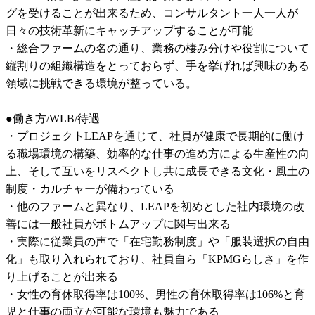
グを受けることが出来るため、コンサルタント一人一人が
日々の技術革新にキャッチアップすることが可能

・総合ファームの名の通り、業務の棲み分けや役割について
縦割りの組織構造をとっておらず、手を挙げれば興味のある
領域に挑戦できる環境が整っている。

●働き方/WLB/待遇

・プロジェクトLEAPを通じて、社員が健康で長期的に働け
る職場環境の構築、効率的な仕事の進め方による生産性の向
上、そして互いをリスペクトし共に成長できる文化・風土の
制度・カルチャーが備わっている

・他のファームと異なり、LEAPを初めとした社内環境の改
善には一般社員がボトムアップに関与出来る

・実際に従業員の声で「在宅勤務制度」や「服装選択の自由
化」も取り入れられており、社員自ら「KPMGらしさ」を作
り上げることが出来る

・女性の育休取得率は100%、男性の育休取得率は106%と育
児と仕事の両立が可能な環境も魅力である