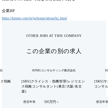
企業HP
https://kpmg.com/jp/ja/home/about/kc.html
OTHER JOBS AT THIS COMPANY
この企業の別の求人
会社
KPMGコンサルティング株式会社
K
スク戦略
[SRS]クライシス・危機管理/レジリエン
[SRS
ス戦略コンサルタント(東京/大阪/名古
コンサ
屋)
595万円～
想定年収
想定年