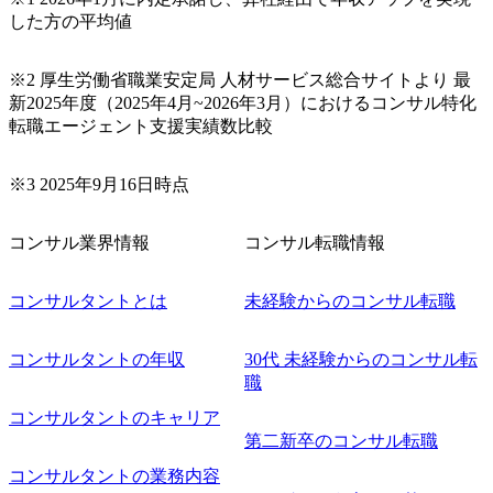
るリスク
設定・解決方針の策定 ・危機
した方の平均値
度化支援
管理体制、BCP/BCM、危機
退、組織
対応訓練、再発防止策等の設
う地政
計・推進 ・Consultant /
*政策・
Senior Consultantへの作業指
※2 厚生労働省職業安定局 人材サービス総合サイトより 最
事業機
示、レビュー、育成 ・新規案
新2025年度（2025年4月~2026年3月）におけるコンサル特化
ルール形
件獲得に向けた提案活動 ・ク
転職エージェント支援実績数比較
学連携に
ライシスマネジメント/レジリ
想定
エンス領域におけるサービス
nior
開発・チーム貢献 ●業務内容
コンサルティング業務 (変更
※3 2025年9月16日時点
の範囲)当社の指定する業務
ロジェクトで
・成果物
コンサル業界情報
コンサル転職情報
、資料作
安全保
通商政
コンサルタントとは
未経験からのコンサル転職
規制、サ
関する情
政策・規
るリサー
コンサルタントの年収
30代 未経験からのコンサル転
クライア
職
クライア
性を踏ま
コンサルタントのキャリア
ナリオ分
第二新卒のコンサル転職
位者と連
容の具体
コンサルタントの業務内容
経験を活