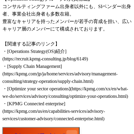
コンサルティングファーム出身者以外にも、SIベンダー出身
者、事業会社出身者も多数在籍。

豊富なキャリアを持ったメンバーが若手の育成を担い、広い
キャリア層のメンバーにて構成されております。

【関連する記事のリンク】

・[Operations Strategy(OS)紹介]

(https://recruit.kpmg-consulting.jp/blog/6149)

・[Supply Chain Management]
(https://kpmg.com/jp/ja/home/services/advisory/management-
consulting/strategy-operation/supply-chain.html)

・[Optimize your sector operations](https://kpmg.com/xx/en/what-
we-do/services/advisory/consulting/optimize-your-operations.html)

・[KPMG Connected enterprise]
(https://kpmg.com/us/en/capabilities-services/advisory-
services/customer-advisory/connected-enterprise.html)