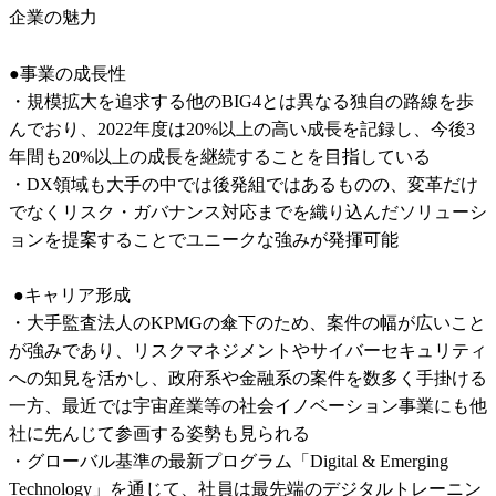
企業の魅力
●事業の成長性

・規模拡大を追求する他のBIG4とは異なる独自の路線を歩
んでおり、2022年度は20%以上の高い成長を記録し、今後3
年間も20%以上の成長を継続することを目指している

・DX領域も大手の中では後発組ではあるものの、変革だけ
でなくリスク・ガバナンス対応までを織り込んだソリューシ
ョンを提案することでユニークな強みが発揮可能

 ●キャリア形成

・大手監査法人のKPMGの傘下のため、案件の幅が広いこと
が強みであり、リスクマネジメントやサイバーセキュリティ
への知見を活かし、政府系や金融系の案件を数多く手掛ける
一方、最近では宇宙産業等の社会イノベーション事業にも他
社に先んじて参画する姿勢も見られる

・グローバル基準の最新プログラム「Digital & Emerging 
Technology」を通じて、社員は最先端のデジタルトレーニン