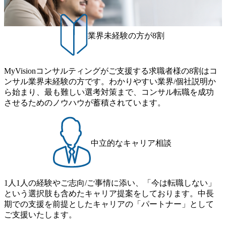
価、技術
す。 単なるマニュアル整備や
コンプラ
有事対応にとどまらず、企業
理体制の
が不確実性の高い環境下でも
戦略提言
事業を継続し、信頼を維持
業界未経験の方が8割
します。
し、変化に適応できる経営基
供にとど
盤を構築することがミッショ
・国際情
ンです。 ●主な支援テーマ・
の経営判
プロジェクト事例 ・グローバ
げるコン
ル危機管理体制の構築支援 ・
MyVisionコンサルティングがご支援する求職者様の8割はコ
ーチ機能を
BCP策定、BCM体制構築・高
ンサル業界未経験の方です。わかりやすい業界/個社説明か
こん
度化支援 ・危機対応マニュア
 *経済
ら始まり、最も難しい選考対策まで、コンサル転職を成功
ル、エスカレーションルー
国際関
ル、意思決定プロセスの整備
させるためのノウハウが蓄積されています。
保障貿易
・危機事象対応シミュレーシ
企業支援
ョン訓練支援 ・危機発生時の
ンクタン
PMO、経営インパクト分析、
庁、国際
各種調査支援 ・危機広報、ス
の政策・
テークホルダー対応支援 ・品
中立的なキャリア相談
ンサルテ
質不正、労務問題、不正会
*経営企
計、情報漏えい等の危機対応
ク管理、
支援 ・危機事象の原因分析・
トレード
再発防止支援 ・気候変動・自
の実務経
然災害を踏まえたBCP/BCM
1人1人の経験やご志向/ご事情に添い、「今は転職しない」
略テーマ
高度化支援 ・AI・データ活
という選択肢も含めたキャリア提案をしております。中長
般論のレ
用に伴うリスク管理・モニタ
期での支援を前提としたキャリアの「パートナー」として
らず、ク
リング体制整備支援 ・組織レ
業・供給
ジリエンス向上に向けた組織
ご支援いたします。
み込んだ
設計・業務プロセス構築支援