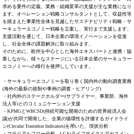
求める要件の定義、業務・組織変革の⽀援が主な業務になり
ます。オペレーション戦略コンサルタントとして、収益性等
を踏まえた事業性全体を見越したサステナビリティ戦略・サ
ーキュラーエコノミー戦略を立案し、実行まで支援します。
支援活動を通じて、日本企業の環境イノベーションを促進
し、社会全体の課題解決に取り組みます。

そのために、欧州を中心とした海外エキスパートと連携・協
業しながら、様々なステージにいる日本企業のサーキュラー
エコノミーへの移行を後押ししています。

・サーキュラーエコノミーを取り巻く国内外の動向調査業務
(海外の最新の規制や事例の調査・ヒアリング)

・社内外のステークホルダー(サプライヤー、事業部、海外
法人等)とのコミュニケーション支援

・KPMGとWBCSD(持続可能な開発のための世界経済人会
議)が共同で開発した、企業の循環性を評価するガイドライ
ン(Circular Transition Indicators)を用いた、現状分析

・マテリアルフロー分析、LCA(ライフサイクルアセスメン