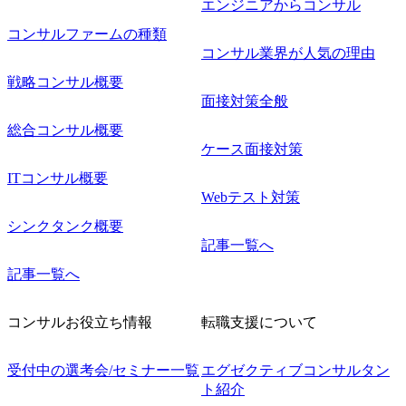
エンジニアからコンサル
*下位メ
導
コンサルファームの種類
*プロジェ
クロージ
コンサル業界が人気の理由
ト *調
ーチ、論
戦略コンサル概要
のリード
面接対策全般
営課題・
リスク分
総合コンサル概要
整備支援
ケース面接対策
Senior
業指示、品
ITコンサル概要
経営層・
告、ディ
Webテスト対策
形成支援
けた提案
シンクタンク概要
・地政学
記事一覧へ
サービス
マ企画、
記事一覧へ
グ業務
指定する
コンサルお役立ち情報
転職支援について
受付中の選考会/セミナー一覧
エグゼクティブコンサルタン
ト紹介