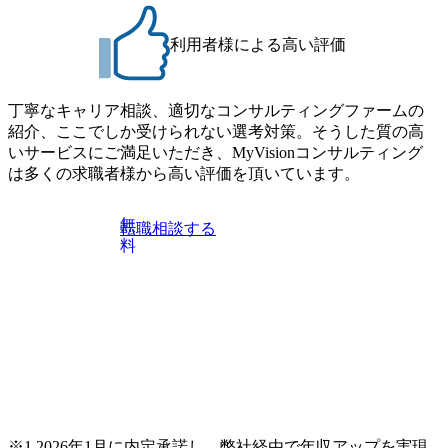
政策・規
・ESG・戦略リスクを踏まえ
を継続的
た将来リスクシナリオ分析支
決定に資
援 ●想定職位 コンサルタント
利用者様による高い評価
供したい
～シニアマネジャー ●役割お
よび責任 【Consultant /
保障・地
Senior Consultant】 ・プロジ
政策・規
ェクトで定められたスコー
丁寧なキャリア相談、適切なコンサルティングファームの
 *カン
プ・成果物に基づく分析、設
紹介、ここでしか受けられない選考対策。そうした質の高
情勢、通
計、資料作成、実行支援 ・危
関する調
機管理、BCP/BCM、レジリ
いサービスにご満足いただき、MyVisionコンサルティング
保障・地
エンス、ESG・戦略リスク等
は多くの求職者様から高い評価を頂いています。
インテリ
に関する調査・論点整理 ・危
 *経営
機対応体制、業務プロセス、
ーフィン
規程・マニュアル等の整備支
無
転職相談する
ン資料作
援 ・クライアントの業界・事
料
関するシ
業特性を踏まえた課題整理、
価、対応
改善提案 ・シミュレーション
ェーンリ
訓練、ワークショップ、イン
重要品
タビュー等の実行支援 ・下位
 *経済
メンバーへの助言・指導
サプライ
【Manager以上】 ・プロジェ
戦略の立
クトの組成、遂行、クロージ
ンプライ
ングまでのマネジメント ・ク
経済制
ライアント期待値、スケジュ
関する体
ール、タスク、成果物品質の
出対策、
管理 ・経営層、リスク管理、
の管理態
広報、法務、人事、IT、事業
全保障・
部門等との対話を通じた課題
※1 2026年1月に内定承諾し、弊社経由で年収アップを実現