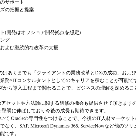
のサポート

ズの把握と提案

(開発はオフショア開発拠点を想定)

ング

および継続的な改革の支援

ons部門が目指すのはあくまでも「クライアントの業務改革とDXの成功
業務×ITコンサルタントとしてのキャリアを積むことが可能です
ズから導入工程まで関わることで、ビジネスの理解を深めるこ
orkの最先端のアセットや方法論に関する研修の機会も提供させて頂
でシェアを堅調に伸ばしており今後の成長も期待できます。

て Oracleの専門性をつけることで、今後のIT人材マーケッ
racleだけでなく、SAP, Microsoft Dynamics 365, Se
能です。
