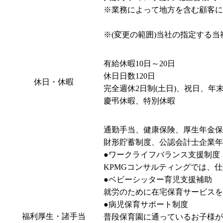
※業務によって地方を含む顧客に
※(変更の範囲)当社の指定する
有給休暇10日～20日

休日日数120日

休日・休暇
完全週休2日制(土日)、祝日、年
慶弔休暇、特別休暇
通勤手当、健康保険、厚生年金保
財形貯蓄制度、公認会計士企業年
●ワークライフバランス支援制度

KPMGコンサルティングでは、
●ベビーシッター育児支援補助

就労のために在宅保育サービスを
●病児保育サポート制度

福利厚生・諸手当
普段保育園に通っているお子様が