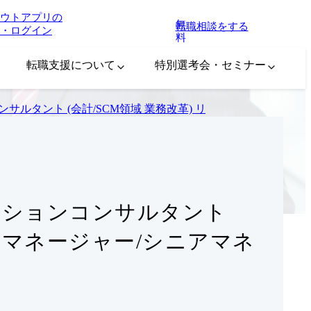
ウトアプリの
無
転職相談をする
・ログイン
料
転職支援について
特別選考会・セミナー
ケーションコンサルタント (会計/SCM領域 業務改革) リーダークラス 
アプリケーションコンサルタント
 (マネージャー/シニアマネ