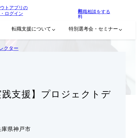
ウトアプリの
無
転職相談をする
・ログイン
料
転職支援について
特別選考会・セミナー
ィレクター
ン実践支援】プロジェクトデ
兵庫県神戸市