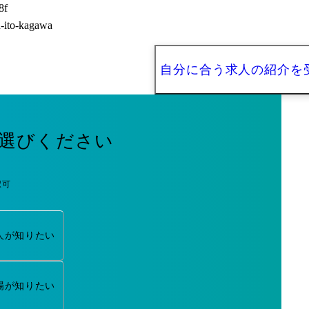
f

on-ito-kagawa
自分に合う求人の紹介を
選びください
択可
人が知りたい
場が知りたい