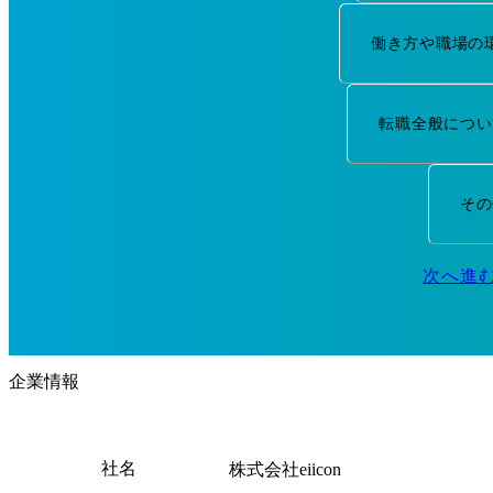
働き方や職場の
転職全般につい
その
次へ進
企業情報
社名
株式会社eiicon