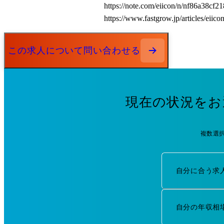
https://note.com/eiicon/n/nf86a38cf218
https://www.fastgrow.jp/articles/eiic
この求人について問い合わせる
現在の状況をお
複数選
自分に合う求
自分の年収相