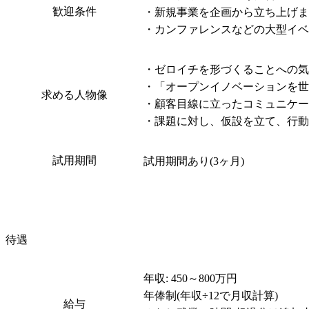
歓迎条件
・新規事業を企画から立ち上げま
・カンファレンスなどの大型イベ
・ゼロイチを形づくることへの気
・「オープンイノベーションを世
求める人物像
・顧客目線に立ったコミュニケー
・課題に対し、仮設を立て、行動
試用期間
試用期間あり(3ヶ月)
待遇
年収: 450～800万円

年俸制(年収÷12で月収計算)

給与