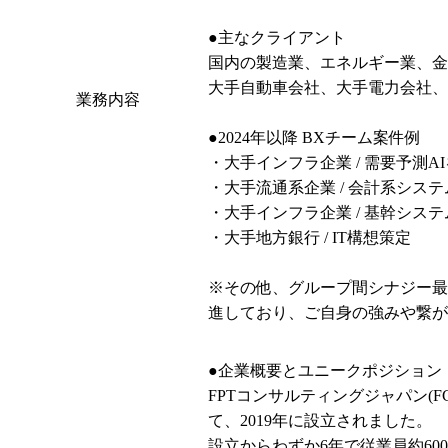
●主なクライアント

国内の製造業、エネルギー業、金
大手自動車会社、大手電力会社、
業務内容
●2024年以降 BXチーム案件例

・大手インフラ企業 / 需要予測A
・大手流通系企業 / 会計系システ
・大手インフラ企業 / 基幹シス
・大手地方銀行 / IT構想策定

※その他、グループ間シナジー最
進しており、ご自身の強みや繋が
●企業概要とユニークポジション

FPTコンサルティングジャパン(F
て、2019年に設立されました。

設立からわずか6年で従業員約6