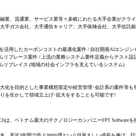
融業、流通業、サービス業等々多岐にわたる大手企業がクライ
大手ガス会社、大手通信キャリア、大手保険会社、大手信託銀行
Iを活用したカーボンコストの最適化案件 / 自社開発AIエンジンを
ムリプレース案件 / 上流の業務システム要件定義からテスト設計まで 
テムリプレイス (地域の社会インフラを支えているシステム)

大化を目的とした事業構想策定や経営管理･会計系の案件等も
りを生かして領域立上げ･拡大をすることも可能です!
CJ)は、ベトナム最大のテクノロジーカンパニーFPT Softwa
00名、直近3年間で売上300%増という目覚ましい成長を遂げ