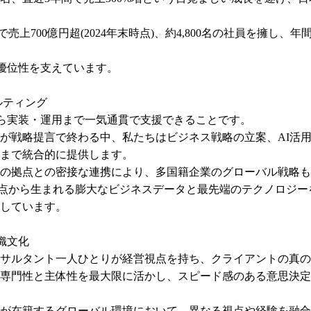
上700億円超(2024年末時点)、約4,800名の社員を擁し、年間
優位性を支えています。

ルティング

から実装・運用まで一気通貫で支援できることです。

が戦略提言で終わる中、私たちはビジネス戦略の立案、AI活
まで統合的に提供します。

国の拠点との密接な連携により、多国籍企業のグローバル戦略も
接点から生まれる膨大なビジネスデータと最先端のテクノロジ
しています。

文化

サルタント一人ひとりが経営視点を持ち、クライアントの真の
専門性と主体性を最大限に活かし、スピード感のある意思決定
ーが在籍するグローバル環境において、異なる視点や経験を融