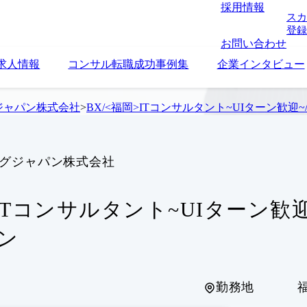
採用情報
スカ
登録
お問い合わせ
求人情報
コンサル転職成功事例集
企業インタビュー
ジャパン株式会社
>
BX/<福岡>ITコンサルタント~UIターン歓迎
ングジャパン株式会社
>ITコンサルタント~UIターン歓
ン
勤務地