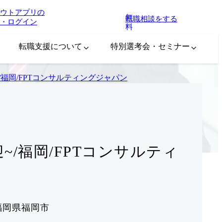
ウトアプリの
無
転職相談をする
・ログイン
料
転職支援について
特別選考会・セミナー
~/福岡/FPTコンサルティングジャパン
迎~/福岡/FPTコンサルティ
福岡県福岡市