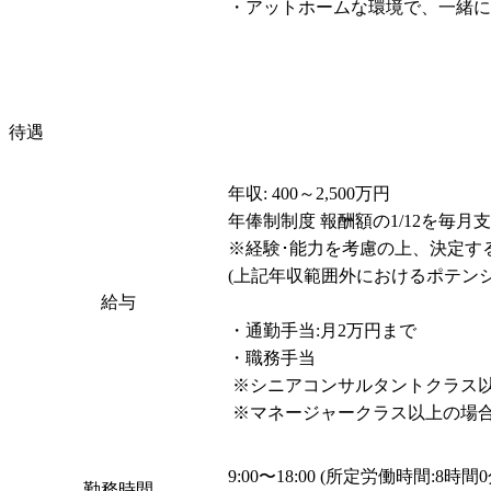
・アットホームな環境で、一緒に
待遇
年収: 400～2,500万円

年俸制制度 報酬額の1/12を毎月支
※経験･能力を考慮の上、決定する
(上記年収範囲外におけるポテンシ
給与
・通勤手当:月2万円まで

・職務手当

 ※シニアコンサルタントクラス以下の場合、固定残業手当を含む。

 ※マネージャークラス以上の場
9:00〜18:00 (所定労働時間:8時間
勤務時間