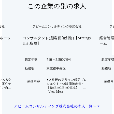
この企業の別の求人
会社
アビームコンサルティング株式会社
ア
ネージ
コンサルタント(顧客価値創造)【Strategy
経営管理
Unit所属】
ーム
710～2,500万円
想定年収
想定年
勤務地
東京都中央区
勤務地
のあるク
●入社後のアサイン想定プロ
業務内容
業務内
、案件デ
ジェクト <体験価値創造>
くご自身
【BtoBtoC/BtoC領域】 化
View More
業活動・
粧品メーカー:OMO実現にむ
案もお任
けた顧客接点構築支援(体験
イアント
デザイン) 公共(独立行政法
めのあら
人):エンターテイメント商材
アビームコンサルティング株式会社
の求人一覧へ
を提案い
に関する新規事業開発・実行
クライアン
支援 楽器メーカー:サービ