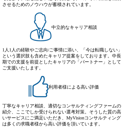
X推進組
信グループの営業・プロダク
させるためのノウハウが蓄積されています。
たグロー
ト戦略立案に向けた伴走型支
Xの具現
援 <戦略策定支援> スポー
に支援。
ツ庁:中央競技団体の経営力強
 グルー
化推進事業 スポーツ統括団
援から事
体:スポーツ事業運営の経営企
中立的なキャリア相談
Xニーズ
画支援 スポーツ競技団体:
すること
普及戦略および中期経営計画
事業会社
策定支援 スポーツ推進企
スのバリ
業:スタジアムソリューション
事業開発
の展開戦略策定支援 スター
1人1人の経験やご志向/ご事情に添い、「今は転職しない」
トアップ企業:ミッション・ビ
という選択肢も含めたキャリア提案をしております。中長
ティングフ
ジョン・バリュー策定支援
期での支援を前提としたキャリアの「パートナー」として
ムの総合
エンターテインメント企
合商社が
業:DX推進支援 <営業改革支
ご支援いたします。
な変革テ
援> スポーツクラブ:SFA導
援。事業
入によるスポンサー営業改革
ーチェー
スポーツクラブ:営業戦略策
 PMIや
定支援 スポーツクラブ:ビ
利用者様による高い評価
を戦略コ
ジネス価値を創造するスポン
と一体で
サー営業活動推進 ※職務変更
の範囲 会社の定める業務に従
クト>>
事する。ただし会社規程に基
丁寧なキャリア相談、適切なコンサルティングファームの
なプロジ
づき出向を命じることがあ
紹介、ここでしか受けられない選考対策。そうした質の高
 【事
り、その場合は出向先の定め
経営基盤
る業務とする。
いサービスにご満足いただき、MyVisionコンサルティング
、グループ
は多くの求職者様から高い評価を頂いています。
来のビジ