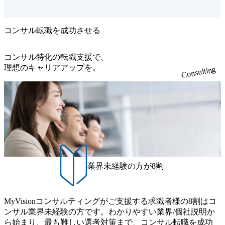
ラスとの
ス企画構想 不動産開発企
してお
業:大型再開発プロジェクトに
変革を共
おけるアプリ構想(体験デザ
ートナー
イン) 金融:決済アプリ開発
コンサル転職を成功させる
 ●デ
支援(CX改革) <新規事業/ビ
 商社業界
ジネスモデル変革> 【新規事
が圧倒的
業開発】 大手情報通信メー
コンサル特化の転職支援で、
ステム導
カーの特定技術領域での新規
理想のキャリアアップを。
Consulting
コーポレ
事業開発支援 大手リース事
高度化・
業者の新規事業創出支援 大
ータドリ
手エンタメ事業者との共同事
展・進化
業立ち上げ 医療機器メーカ
造改革を
ー:医療サービス事業開発(グ
ずグルー
ローバル) 総合商社:医療情
度化・オ
報利活用基盤整備(グローバ
支援し、
ル) エンターテインメント
でのデー
企業:ダンススキルのスコア化
現を推
を行う共同事業開発 スポー
ツリーグ:コロナ禍を踏まえた
DX推進
健康管理・コミュニケーショ
業界未経験の方が8割
ムの豊富
ンツール構築 スポーツ団
ジをベー
体:新規事業案検討・実行計画
た人財・
策定 【ビジネスモデル変革】
パートナ
大手製造事業者のリカーリ
針策定、
ングビジネスモデルシフト
MyVisionコンサルティングがご支援する求職者様の8割はコ
支援。
大手物販事業者の新インダス
ンサル業界未経験の方です。わかりやすい業界/個社説明か
する組
トリーにおける営業強化に向
化に加
ら始まり、最も難しい選考対策まで、コンサル転職を成功
けた伴走型支援 大手情報通