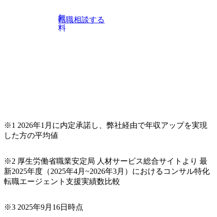
データド
想策定・
無
転職相談する
ル展開 ◎
料
世代人財
ーバルタ
システム
開 ◎社会
確に管理
たグロー
ントシス
商社及びグ
動車・化
鉄鋼等)
革・DX
-PMI、
※1 2026年1月に内定承諾し、弊社経由で年収アップを実現
合商社の
した方の平均値
進組織に
ロードマ
端技術調
、DXイ
※2 厚生労働省職業安定局 人材サービス総合サイトより 最
自社内
新2025年度（2025年4月~2026年3月）におけるコンサル特化
) ◎総合
転職エージェント支援実績数比較
DX推進
ネス部
業会社の
施策推進
※3 2025年9月16日時点
ェーン変