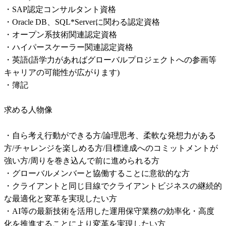
・SAP認定コンサルタント資格

・Oracle DB、SQL*Serverに関わる認定資格

・オープン系技術関連認定資格

・ハイパースケーラー関連認定資格

・英語(語学力があればグローバルプロジェクトへの参画等
キャリアの可能性が広がります)

・簿記
求める人物像
・自ら考え行動ができる方/論理思考、柔軟な発想力がある
方/チャレンジを楽しめる方/目標達成へのコミットメントが
強い方/周りを巻き込んで前に進められる方

・グローバルメンバーと協働することに意欲的な方

・クライアントと同じ目線でクライアントビジネスの継続的
な最適化と変革を実現したい方

・AI等の最新技術を活用した運用保守業務の効率化・高度
化を推進することにより変革を実現したい方
