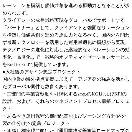
レーションを構築し価値共創を進める原動力となることが求
められます。

クライアントの成長戦略実現をグローバルでサポートする
「パートナー」として、クライアントと強固なリレーション
を構築し価値共創を進める原動力となるべく、国内外を問わ
ず最新テクノロジーを活用した運用最適化の構想から実現、
テクノロジーの進化に対応した継続的なオペレーションの効
率化・高度化まで、戦略的オプティマイゼーションサービス
をEnd-to-Endで提供しています。

●入社後のアサイン想定プロジェクト

国内企業の海外拠点支援に加えて、アジア発の強みを活かし
たグローバル案件も数多くあります。

・IT部門の事業貢献度を可視化するためのKGIおよびKPIの
設計、および、それらのマネジメントプロセス構築プロジェ
クト

・あるべき運用保守の機能配置およびソーシング方針(内外
製の仕分け)の定義プロジェクト

・組織目標実現に向けたIT運用業務改善施策ロードマップの