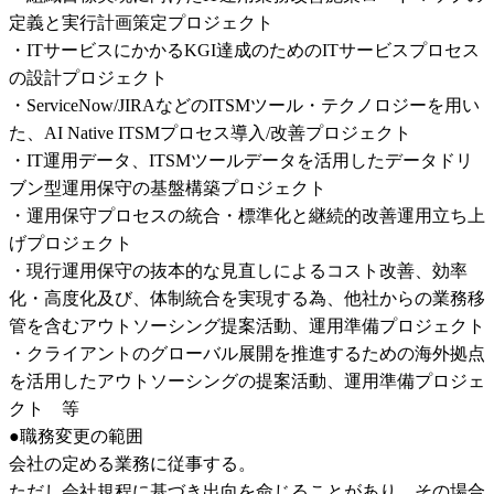
定義と実行計画策定プロジェクト

・ITサービスにかかるKGI達成のためのITサービスプロセス
の設計プロジェクト

・ServiceNow/JIRAなどのITSMツール・テクノロジーを用い
た、AI Native ITSMプロセス導入/改善プロジェクト

・IT運用データ、ITSMツールデータを活用したデータドリ
ブン型運用保守の基盤構築プロジェクト

・運用保守プロセスの統合・標準化と継続的改善運用立ち上
げプロジェクト

・現行運用保守の抜本的な見直しによるコスト改善、効率
化・高度化及び、体制統合を実現する為、他社からの業務移
管を含むアウトソーシング提案活動、運用準備プロジェクト

・クライアントのグローバル展開を推進するための海外拠点
を活用したアウトソーシングの提案活動、運用準備プロジェ
クト　等

●職務変更の範囲

会社の定める業務に従事する。

ただし会社規程に基づき出向を命じることがあり、その場合