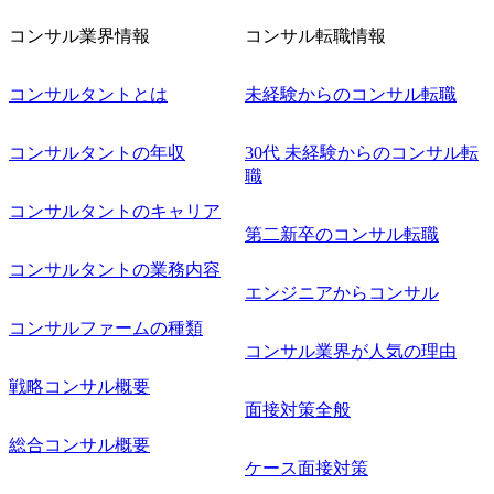
革】 ◎
ダー、銀
コンサル業界情報
コンサル転職情報
会社が利
プラット
ループ事業
コンサルタントとは
未経験からのコンサル転職
ける消費
実現する
ングやコ
管理プラ
コンサルタントの年収
30代 未経験からのコンサル転
定 ◎グル
職
ーディン
おける
コンサルタントのキャリア
よるデジタ
第二新卒のコンサル転職
めのトレ
フォーム
コンサルタントの業務内容
Iなどの
エンジニアからコンサル
ョンを活
ーン最適
コンサルファームの種類
。ただし
コンサル業界が人気の理由
向を命じ
場合は出
戦略コンサル概要
する。
面接対策全般
総合コンサル概要
ケース面接対策