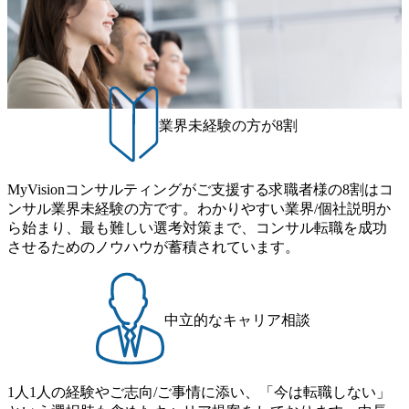
造改革を
ー:医療サービス事業開発(グ
ずグルー
ローバル) 総合商社:医療情
度化・オ
報利活用基盤整備(グローバ
支援し、
ル) エンターテインメント
でのデー
企業:ダンススキルのスコア化
現を推
を行う共同事業開発 スポー
ツリーグ:コロナ禍を踏まえた
DX推進
健康管理・コミュニケーショ
業界未経験の方が8割
ムの豊富
ンツール構築 スポーツ団
ジをベー
体:新規事業案検討・実行計画
た人財・
策定 【ビジネスモデル変革】
パートナ
大手製造事業者のリカーリ
針策定、
ングビジネスモデルシフト
MyVisionコンサルティングがご支援する求職者様の8割はコ
支援。
大手物販事業者の新インダス
ンサル業界未経験の方です。わかりやすい業界/個社説明か
する組
トリーにおける営業強化に向
化に加
ら始まり、最も難しい選考対策まで、コンサル転職を成功
けた伴走型支援 大手情報通
X推進組
信グループの営業・プロダク
させるためのノウハウが蓄積されています。
たグロー
ト戦略立案に向けた伴走型支
Xの具現
援 <戦略策定支援> スポー
に支援。
ツ庁:中央競技団体の経営力強
 グルー
化推進事業 スポーツ統括団
援から事
体:スポーツ事業運営の経営企
中立的なキャリア相談
Xニーズ
画支援 スポーツ競技団体:
すること
普及戦略および中期経営計画
事業会社
策定支援 スポーツ推進企
スのバリ
業:スタジアムソリューション
事業開発
の展開戦略策定支援 スター
1人1人の経験やご志向/ご事情に添い、「今は転職しない」
トアップ企業:ミッション・ビ