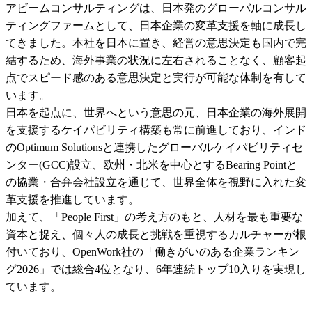
アビームコンサルティングは、日本発のグローバルコンサル
ティングファームとして、日本企業の変革支援を軸に成長し
てきました。本社を日本に置き、経営の意思決定も国内で完
結するため、海外事業の状況に左右されることなく、顧客起
点でスピード感のある意思決定と実行が可能な体制を有して
います。

日本を起点に、世界へという意思の元、日本企業の海外展開
を支援するケイパビリティ構築も常に前進しており、インド
のOptimum Solutionsと連携したグローバルケイパビリティセ
ンター(GCC)設立、欧州・北米を中心とするBearing Pointと
の協業・合弁会社設立を通じて、世界全体を視野に入れた変
革支援を推進しています。

加えて、「People First」の考え方のもと、人材を最も重要な
資本と捉え、個々人の成長と挑戦を重視するカルチャーが根
付いており、OpenWork社の「働きがいのある企業ランキン
グ2026」では総合4位となり、6年連続トップ10入りを実現し
ています。
