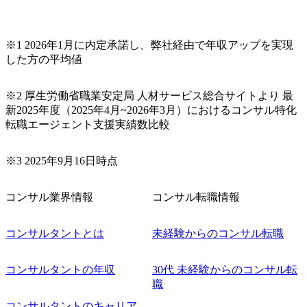
鉄鋼等)
革・DX
-PMI、
※1 2026年1月に内定承諾し、弊社経由で年収アップを実現
合商社の
した方の平均値
進組織に
ロードマ
端技術調
、DXイ
※2 厚生労働省職業安定局 人材サービス総合サイトより 最
自社内
新2025年度（2025年4月~2026年3月）におけるコンサル特化
) ◎総合
転職エージェント支援実績数比較
DX推進
ネス部
業会社の
施策推進
※3 2025年9月16日時点
ェーン変
革】 ◎
ダー、銀
コンサル業界情報
コンサル転職情報
会社が利
プラット
ループ事業
コンサルタントとは
未経験からのコンサル転職
ける消費
実現する
ングやコ
管理プラ
コンサルタントの年収
30代 未経験からのコンサル転
定 ◎グル
職
ーディン
おける
コンサルタントのキャリア