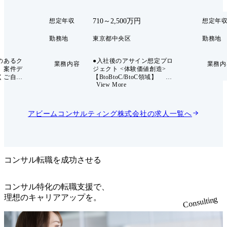
710～2,500万円
想定年収
想定年
勤務地
東京都中央区
勤務地
のあるク
●入社後のアサイン想定プロ
業務内容
業務内
、案件デ
ジェクト <体験価値創造>
くご自身
【BtoBtoC/BtoC領域】 化
View More
業活動・
粧品メーカー:OMO実現にむ
案もお任
けた顧客接点構築支援(体験
イアント
デザイン) 公共(独立行政法
めのあら
人):エンターテイメント商材
アビームコンサルティング株式会社
の求人一覧へ
を提案い
に関する新規事業開発・実行
クライアン
支援 楽器メーカー:サービ
ラスとの
ス企画構想 不動産開発企
してお
業:大型再開発プロジェクトに
変革を共
おけるアプリ構想(体験デザ
ートナー
イン) 金融:決済アプリ開発
コンサル転職を成功させる
 ●デ
支援(CX改革) <新規事業/ビ
 商社業界
ジネスモデル変革> 【新規事
が圧倒的
業開発】 大手情報通信メー
コンサル特化の転職支援で、
ステム導
カーの特定技術領域での新規
理想のキャリアアップを。
Consulting
コーポレ
事業開発支援 大手リース事
高度化・
業者の新規事業創出支援 大
ータドリ
手エンタメ事業者との共同事
展・進化
業立ち上げ 医療機器メーカ