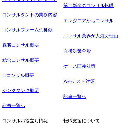
よるデジタ
第二新卒のコンサル転職
めのトレ
フォーム
コンサルタントの業務内容
Iなどの
エンジニアからコンサル
ョンを活
ーン最適
コンサルファームの種類
。ただし
コンサル業界が人気の理由
向を命じ
場合は出
戦略コンサル概要
する。
面接対策全般
総合コンサル概要
ケース面接対策
ITコンサル概要
Webテスト対策
シンクタンク概要
記事一覧へ
記事一覧へ
コンサルお役立ち情報
転職支援について