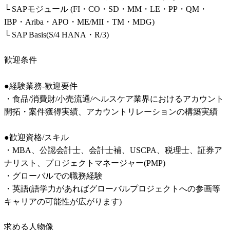
└ SAPモジュール (FI・CO・SD・MM・LE・PP・QM・
IBP・Ariba・APO・ME/MII・TM・MDG)

└ SAP Basis(S/4 HANA・R/3)
歓迎条件
●経験業務-歓迎要件

・食品/消費財/小売流通/ヘルスケア業界におけるアカウント
開拓・案件獲得実績、アカウントリレーションの構築実績

●歓迎資格/スキル

・MBA、公認会計士、会計士補、USCPA、税理士、証券ア
ナリスト、プロジェクトマネージャー(PMP)

・グローバルでの職務経験

・英語(語学力があればグローバルプロジェクトへの参画等
キャリアの可能性が広がります)
求める人物像