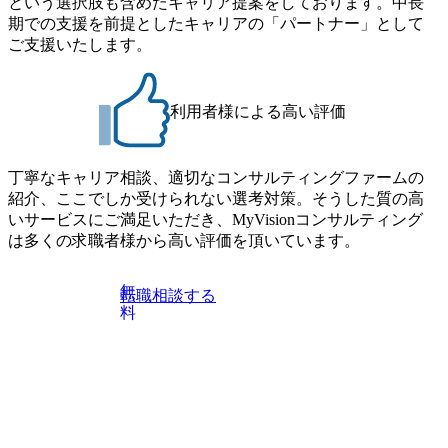
という選択肢も含めたキャリア提案をしております。中長
ティングフ
ジョン・バリュー策定支援
期での支援を前提としたキャリアの「パートナー」として
ムの総合
エンターテインメント企
合商社が
業:DX推進支援 <営業改革支
ご支援いたします。
な変革テ
援> スポーツクラブ:SFA導
援。事業
入によるスポンサー営業改革
ーチェー
スポーツクラブ:営業戦略策
 PMIや
定支援 スポーツクラブ:ビ
利用者様による高い評価
を戦略コ
ジネス価値を創造するスポン
と一体で
サー営業活動推進 ※職務変更
の範囲 会社の定める業務に従
クト>>
事する。ただし会社規程に基
丁寧なキャリア相談、適切なコンサルティングファームの
なプロジ
づき出向を命じることがあ
紹介、ここでしか受けられない選考対策。そうした質の高
 【事
り、その場合は出向先の定め
経営基盤
る業務とする。
いサービスにご満足いただき、MyVisionコンサルティング
、グループ
は多くの求職者様から高い評価を頂いています。
来のビジ
データド
想策定・
無
転職相談する
ル展開 ◎
料
世代人財
ーバルタ
システム
開 ◎社会
確に管理
たグロー
ントシス
商社及びグ
動車・化