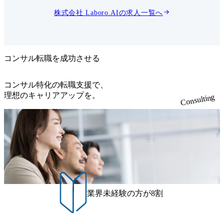
推進部
ぐ」をミッションとして掲
対して、
げ、機械学習技術を活用し
株式会社 Laboro.AI
の求人一覧へ
クト実行
て、クライアント企業のビジ
行してい
ネスプロセスの中でも特に独
ューショ
自性や収益性の高いコアプロ
ェクト実
セスに対して、課題解決・技
ライアン
術の共同開発・新規事業や全
策となる
社DX推進の支援などを行っ
コンサル転職を成功させる
バと連携
ています。 具体的には、「ア
クトのマ
カデミアから発進される最先
ていだき
端の機械学習技術」と「ビジ
コンサル特化の転職支援で、
メンバー
ネス現場の理解とそこへのAI
理想のキャリアアップを。
Consulting
イアント
導入の知見・ノウハウ」の2
ェクト企
軸を武器として、汎用的なプ
す。 例
ロダクトやパッケージ製品で
ーマで
は実現困難な課題を解決する
業のビジ
オーダーメイドの「カスタム
ながら、
AI」を開発・提供していま
のAIや
す。 多数あるAIベンチャー
定、実際
の中での当社の特徴は、クラ
業務に関
イアント企業における「新規
事業」・「サービスへの応用
実行推進
を目的とした研究開発製品」
・要件定
に注力している点になりま
業界未経験の方が8割
マネジメン
す。現状の効率化や画一的な
〜改善)
ソリューションでは実現が難
した成果
しい、現状で存在しない新た
果、分析
な価値を生み出すプロジェク