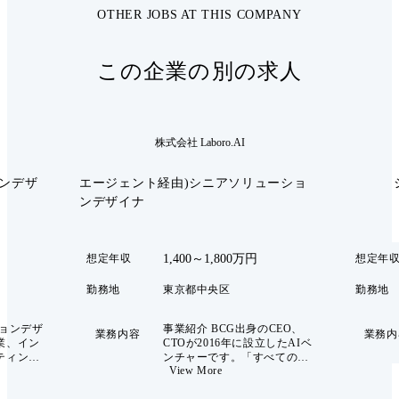
OTHER JOBS AT THIS COMPANY
この企業の別の求人
株式会社 Laboro.AI
ンデザ
エージェント経由)シニアソリューショ
ンデザイナ
1,400～1,800万円
想定年収
想定年
勤務地
東京都中央区
勤務地
ションデザ
事業紹介 BCG出身のCEO、
業務内容
業務内
業、イン
CTOが2016年に設立したAIベ
ティン
ンチャーです。「すべての産
View More
サービス
業の新しい姿を作る」「テク
企業の新
ノロジーとビジネスを、つな