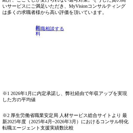
ェクト受注を目指した企画・
提案セールス ・クライアン
いサービスにご満足いただき、MyVisionコンサルティング
トへのプロジェクト提案・セ
は多くの求職者様から高い評価を頂いています。
ールス活動(セールスのリー
ドは問 い合わせや紹介とい
ったpull型営業が中心) ・ク
無
転職相談する
ライアントへのヒアリングお
料
よび施策の提案 ・クライア
ントの役員・リーダークラス
のアカウントマネジメント ⚫︎
受注プロジェクトの推進 ・
AI活用戦略立案 ・AI活用
の企画・要件定義 ・プロジ
ェクトマネジメント ・エン
ジニアへの要件伝達・エンジ
ニアと連携して成果創出 ・
AIの学習結果、分析等のクラ
イアントへの報告 ・クライ
アントのデータの簡易的な分
析 (※ AIモデルの開発は社
※1 2026年1月に内定承諾し、弊社経由で年収アップを実現
内の機械学習エンジニアが行
した方の平均値
うため、機械学習のコー デ
ィングは業務には含まれませ
ん) ⚫︎チーム、組織作り ・
ソリューションデザイナのチ
※2 厚生労働省職業安定局 人材サービス総合サイトより 最
ームリード、スーバーバイ
新2025年度（2025年4月~2026年3月）におけるコンサル特化
ズ、評価、採用 ・ソリュー
転職エージェント支援実績数比較
ションデザイナのチームにお