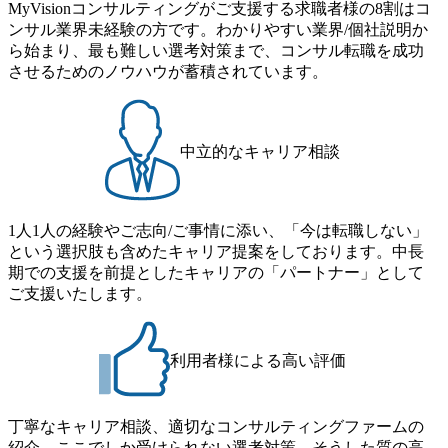
の報告 ・
トを多く手掛けています。 業
MyVisionコンサルティングがご支援する求職者様の8割はコ
タの簡易
務詳細 ソリューションデザイ
ンサル業界未経験の方です。わかりやすい業界/個社説明か
デルの開発
ナは、ミッションの一つであ
ンジニア
ら始まり、最も難しい選考対策まで、コンサル転職を成功
る「テクノロジーとビジネス
習のコー
を、つなぐ」ための当社なら
させるためのノウハウが蓄積されています。
含まれま
ではのポジションです。 AIを
ビジネスで実用化していく上
・クライア
で不可欠な人材であり、「ビ
ト提案・
ジネス」「機械学習・AI」双
ルスのリ
方の知識を持って、クライア
中立的なキャリア相談
紹介とい
ント企業の課題解決・共同開
) ・クラ
発・新規事業や全社DXを推
ングおよ
進します。 ソリューションデ
ザイナの主な役割は、コンサ
ルティング・AIに関する知見
1人1人の経験やご志向/ご事情に添い、「今は転職しない」
をもとにAI関連のプロジェク
という選択肢も含めたキャリア提案をしております。中長
トの提案およびプロジェクト
期での支援を前提としたキャリアの「パートナー」として
マネージャーになります。 中
でもシニアソリューションデ
ご支援いたします。
ザイナはプロジェクトの推進
に加え、クライアント企業の
アカウントマネジメントや
Laboro.AIにおけるソリュー
利用者様による高い評価
ションデザイン部門と関連部
門の組織作り、協業先企業と
の事業検討など、より高い責
任を担っていただきます。 職
丁寧なキャリア相談、適切なコンサルティングファームの
務内容 ⚫︎AIを活用したプロジ
紹介、ここでしか受けられない選考対策。そうした質の高