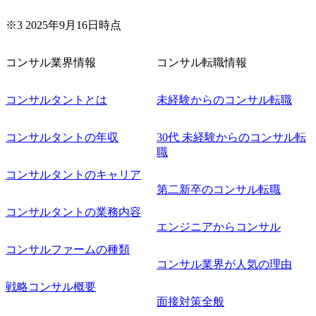
ける営業企画のリード プロジ
ェクトの特徴 ⚫︎AI/データ戦
略の策定 例)製薬会社様
※3 2025年9月16日時点
のAI/データ戦略策定支援
⚫︎新規事業の開発 例)食
品メーカー様と消費者向けア
コンサル業界情報
コンサル転職情報
プリ開発 ⚫︎最先端技術の長期
R&D 例)ゼネコン様と振
動制御技術の開発(共同で論
コンサルタントとは
未経験からのコンサル転職
文発表) ※ 代表的なプロジェ
クトパターン ・AI が関連す
る事業・サービス・製品の企
コンサルタントの年収
画コンサルティング ・AI 活
30代 未経験からのコンサル転
用の構想策定コンサルティン
職
グ ・AIのPoC(実現内容が明
確な3ヶ月から中長期的な研
コンサルタントのキャリア
究の数年まで幅があり) ・
第二新卒のコンサル転職
PoC後のAIのシステム開発・
運用
コンサルタントの業務内容
エンジニアからコンサル
コンサルファームの種類
コンサル業界が人気の理由
戦略コンサル概要
面接対策全般