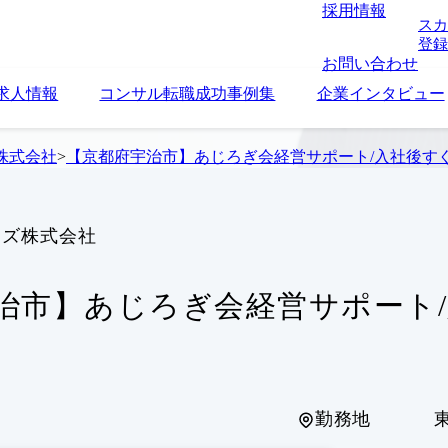
採用情報
スカ
登録
お問い合わせ
求人情報
コンサル転職成功事例集
企業インタビュー
株式会社
>
【京都府宇治市】あじろぎ会経営サポート/入社後す
ーズ株式会社
治市】あじろぎ会経営サポート
勤務地