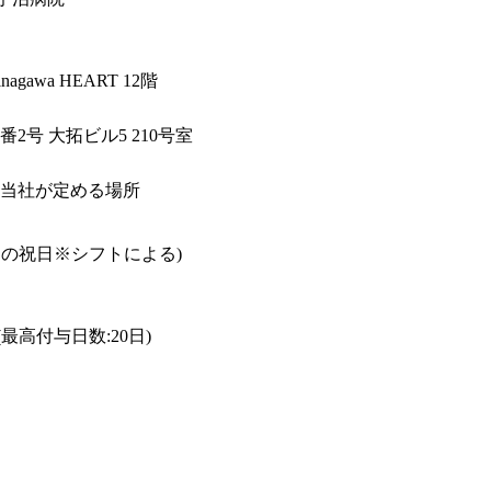
awa HEART 12階

号 大拓ビル5 210号室

当社が定める場所
民の祝日※シフトによる)

高付与日数:20日)
