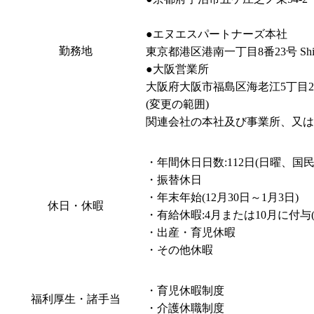
●エヌエスパートナーズ本社

勤務地
東京都港区港南一丁目8番23号 Shinag
●大阪営業所

大阪府大阪市福島区海老江5丁目2番2
(変更の範囲)

関連会社の本社及び事業所、又は
・年間休日日数:112日(日曜、国
・振替休日

・年末年始(12月30日～1月3日)

休日・休暇
・有給休暇:4月または10月に付与(最
・出産・育児休暇

・その他休暇
・育児休暇制度

福利厚生・諸手当
・介護休職制度