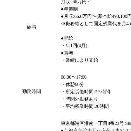
月収: 66万円～

●年俸制

●月収:66.6万円〜(基本給493,100
※職務給として固定残業代を月45
給与
●昇給

・年1回(4月)

●賞与

・業績により支給
08:30〜17:00

・休憩60分

勤務時間
・所定労働時間:7.5時間

・時間外勤務あり 

・平均残業時間:20時間 
東京都港区港南一丁目8番23号 Shi
●京都府宇治市五ケ庄芝ノ東54-2 