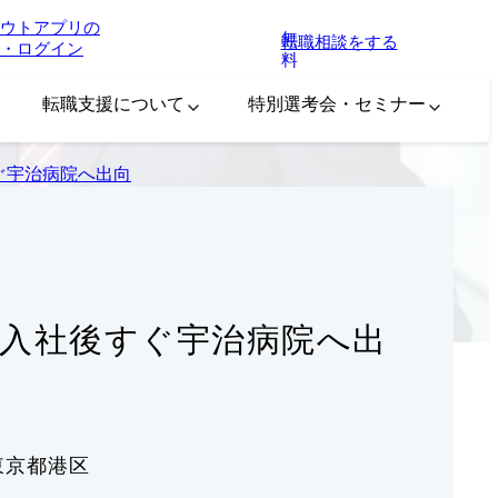
ウトアプリの
無
転職相談をする
・ログイン
料
転職支援について
特別選考会・セミナー
ぐ宇治病院へ出向
/入社後すぐ宇治病院へ出
東京都港区