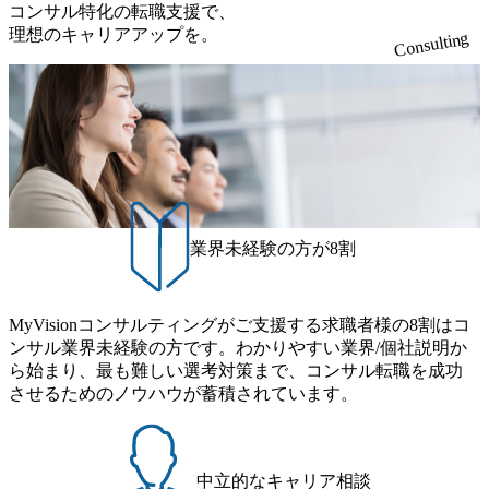
×経営」
コンサル特化の転職支援で、
営の最前
理想のキャリアアップを。
Consulting
社会貢献
キャリア
な環境で
療機関等
、経営課
に向けた
施設の新
営参謀と
ていただ
 新卒から
クライア
業界未経験の方が8割
く関与で
います。
象とした
P/L・
KPI管
MyVisionコンサルティングがご支援する求職者様の8割はコ
・経営課
ンサル業界未経験の方です。わかりやすい業界/個社説明か
ンプラン
の立ち上げ
ら始まり、最も難しい選考対策まで、コンサル転職を成功
事業計画
させるためのノウハウが蓄積されています。
、行政と
示する業
中立的なキャリア相談