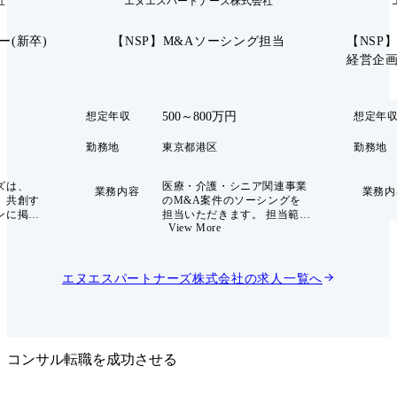
社
エヌエスパートナーズ株式会社
ー(新卒)
【NSP】M&Aソーシング担当
【NSP
経営企画
500～800万円
想定年収
想定年
勤務地
東京都港区
勤務地
ズは、
医療・介護・シニア関連事業
業務内容
業務内
、共創す
のM&A案件のソーシングを
ンに掲
担当いただきます。 担当範囲
View More
所の経営
は経験に応じて調整させてい
に行う
ただきます。 ●M&Aプラット
です。 公
フォームからの問い合わせ対
ルダーな
応 ●案件パイプラインの管理
エヌエスパートナーズ株式会社
の求人一覧へ
ロフェッ
●M&A仲介会社、金融機関等
看護師な
とのリレーション構築および
ッショナ
案件情報収集 ●ソーシング戦
在籍し、
略の企画・実行 ●エグゼキュ
経営改善
ーション担当者との連携
 配属先の
コンサル転職を成功させる
構成さ
ア出身者