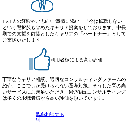
1人1人の経験やご志向/ご事情に添い、「今は転職しない」
という選択肢も含めたキャリア提案をしております。中長
期での支援を前提としたキャリアの「パートナー」として
ご支援いたします。
利用者様による高い評価
丁寧なキャリア相談、適切なコンサルティングファームの
紹介、ここでしか受けられない選考対策。そうした質の高
いサービスにご満足いただき、MyVisionコンサルティング
は多くの求職者様から高い評価を頂いています。
無
転職相談する
料