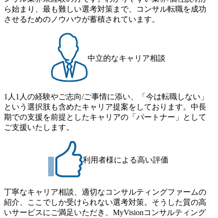
ーン受
M&A、マーケティング、採
ら始まり、最も難しい選考対策まで、コンサル転職を成功
用、人材開発、社内業務改
T部門に
革、インターン受入・研修 な
させるためのノウハウが蓄積されています。
推進支
ど 職務事例① ● 既存事業再
背景・課
生（戦略リプラン及び営業改
ル変革（デ
革支援） 【背景・課題】 請
ォーメー
負型のビジネスモデルのクラ
功に導く
イアントが、事業ポートフォ
中立的なキャリア相談
企画から
リオ戦略として安定した収益
げ・推進
確保を目的としたサブスクリ
、強力な
プション型のビジネスモデル
おり、同
を展開したものの、展開して
ジェクト
長年経つが収益性が芳しく無
1人1人の経験やご志向/ご事情に添い、「今は転職しない」
向性を見
く、事業としての再生を目的
という選択肢も含めたキャリア提案をしております。中長
導入結果
としたコンサルティング支援
期での支援を前提としたキャリアの「パートナー」として
役が不足
が求められていた。 【役割】
 デジタ
約2か月を費やし事業アセス
ご支援いたします。
ー支援と
メントを実施し、課題の整理
、チーム
及び施策の方向性を検討し
支援や個
た。 特に人材的な課題は大き
いても、
く、その後の採用コンサルテ
利用者様による高い評価
ける
ィングも実施。 職務事例② ●
証）の計
システム開発会社における全
ロジェク
社改革（全社改革は他にも再
げ準備・
エネ企業等で実施） 【背景・
丁寧なキャリア相談、適切なコンサルティングファームの
務事
課題】 当初、大規模プロジェ
紹介、ここでしか受けられない選考対策。そうした質の高
生（戦略リ
クトの提案支援・実行支援
支援）
（PMO）でコンサル支援した
いサービスにご満足いただき、MyVisionコンサルティング