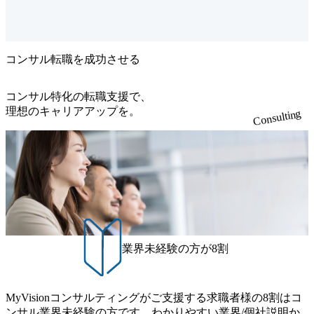
サインさ
ご意向に合わせてアサインさ
●DXコ
せていただきます。 ●経営コ
・デジタ
ンサルティング・・・大手ク
タライゼ
ライアントのブレインとし
ず、経
て、事業戦略の策定・新規事
X戦略の
業立案などの戦略領域の構想
コンサル転職を成功させる
気通貫の
支援や、それらを実行に落と
行う。 ま
し込んでいく為の財務・組
ィング事
織・人事・業務領域における
コンサル特化の転職支援で、
定せず、
各種コンサルティングを行
理想のキャリアアップを。
Consulting
に合わせ
う。 また、弊社コンサルティ
ョンの提
ング事業は業界や領域を限定
 ご経験の
せず、クライアントニーズに
略・財
合わせて様々なソリューショ
)におい
ンの提供を行っています。 ご
していた
経験のない分野(例えばDX・
 【コ
IT領域)においても、積極的に
】 ・引き
参画していただける方を歓迎
大手役員
します。 【コンサルティング
かし、ク
以外】 ・引き合いや営業顧問
の営業活
(元大手役員レベル)の人脈を
きます。
活かし、クライアント開拓な
業界未経験の方が8割
二人三脚
どの営業活動に参画していた
社の戦略構
だきます。 （代表や事業部長
動に参画
と二人三脚で行います） ・自
 例：新規
社の戦略構築や課題解決等の
マーケテ
活動に参画していただきま
MyVisionコンサルティングがご支援する求職者様の8割はコ
開発、社
す。 例：新規事業企画、
ンサル業界未経験の方です。わかりやすい業界/個社説明か