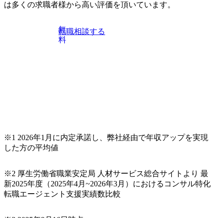
負型のビジ
会社だが、様々な課題が当該
は多くの求職者様から高い評価を頂いています。
アント
プロジェクトや他プロジェク
リオ戦略
トで表面化し、経営的に抜本
確保を目
的改革をしないと先がないこ
無
転職相談する
プション
とも見えていたので、全社改
料
を展開し
革という形での提案を実施。
長年経つ
【役割】 全社改革の企画フェ
く、事業
ーズとして、経営・人材・業
としたコ
務・仕組みといった切り口で
が求めら
会社全体の課題を抽出。 その
 約2か月
後実行フェーズとして、各課
メントを
題を経営・戦略や、BPR、組
及び施策
織、ITといった様々なコンサ
。 特に人
ル領域に分科し、解決施策を
、その後
実行。
ングも実
※1 2026年1月に内定承諾し、弊社経由で年収アップを実現
した方の平均値
※2 厚生労働省職業安定局 人材サービス総合サイトより 最
新2025年度（2025年4月~2026年3月）におけるコンサル特化
転職エージェント支援実績数比較