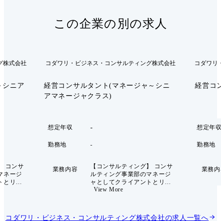
この企業の別の求人
グ株式会社
コダワリ・ビジネス・コンサルティング株式会社
コダワリ
～シニア
経営コンサルタント(マネージャ～シニ
経営コ
アマネージャクラス)
-
想定年収
想定年
勤務地
-
勤務地
】 コンサ
【コンサルティング】 コンサ
業務内容
業務内
マネージ
ルティング事業部のマネージ
トとリレ
ャとしてクライアントとリレ
View More
ロジェク
ーションを築き、プロジェク
だきま
トをリードしていただきま
く領域は、
す。 ご担当いただく領域は、
、ご経験
以下の範囲を主軸に、ご経験
コダワリ・ビジネス・コンサルティング株式会社
の求人一覧へ