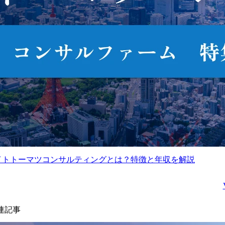
ロトタイプ実装、検証実
施と評価・考察

③社会実装、既存業務フ
ローやシステムとのイン
テグレーションの戦略策
定および実行支援

④実証実験の環境構築支
援、ハンズオン等の人材
育成支援」,
イトトーマツコンサルティングとは？特徴と年収を解説
連記事