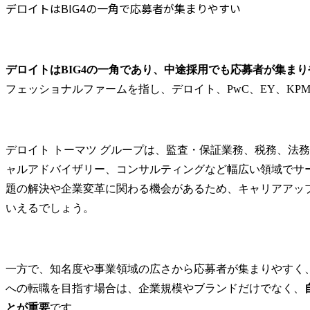
ルファームの一員とし
ていきます。
デロイトはBIG4の一角で応募者が集まりやすい
ケース面接や深掘り質問への準備をする
て、大規模かつ複雑な変
革を成功に導くととも
●主なタスク

コンサル転職に強いエージェントを活用する
に、社会へのインパクト
・現状調査・
デロイトへの転職に関するFAQ
創出と自身の成長・自己
・業界ベス
デロイトはBIG4の一角であり、中途採用でも応募者が集ま
デロイトへの転職で学歴は重視されますか？
実現を高い次元で両立で
ス・ベンチマ
フェッショナルファームを指し、デロイト、PwC、EY、KP
きる環境です。

・あるべき
デロイトからの転職先にはどのような企業がありますか？
(実現手段選
デロイトの求人はどこで確認できますか？
※代表的なPJ事例※

定・提言

デロイトへの転職では英語力が必要ですか？
・大手グローバル製造業
・改革ロー
デロイト トーマツ グループは、監査・保証業務、税務、法
まとめ
の先進サービス提供プラ
行計画策定

ットフォーム構想策定/導
・プロジェ
ャルアドバイザリー、コンサルティングなど幅広い領域でサ
入

ジメント支援
題の解決や企業変革に関わる機会があるため、キャリアアッ
・大手グローバル製造業
グコミッテ
いえるでしょう。
の業務高度化を支えるAI
告、他)

プラットフォーム構想策
など

定/導入
●ユニットの特
一方で、知名度や事業領域の広さから応募者が集まりやすく
弊社サプラ
への転職を目指す場合は、企業規模やブランドだけでなく、
域において
プクラスの
とが重要
です。