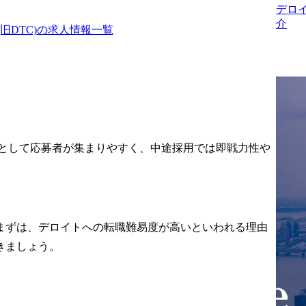
ョン・システ
ビジネス変革の足枷とな
デロ
築・運用定着
るレガシー資産から脱却
介
DTC)
の求人情報一覧
がグローバル
し、クライアントのビジ
クノロジー人
ネスを加速させるための
アンスパート
ビジネス構想、システム
nd to End
構想、組織変革の構想か
支援に携わっ
ら実行まで支援します。

す。

システムの構想力や実行
べき姿の構
力はもちろんのこと、業
向けては、ク
務変革の検討や人・組織
M
一角として応募者が集まりやすく、中途採用では即戦力性や
の視点に立っ
に関する検討の経験、ス
視点でのソリ
キルを習得することが可
の選定、着実
能です。

行できるプロ
またこれらの変革・改革
画の策定と推
はクライアントのCxOク
まずは、デロイトへの転職難易度が高いといわれる理由
、QCDの適
ラスの意思決定を必要と
きましょう。
ロールを支援
します。

用フェーズに
そういった経営層の意思
果創出に向け
決定に関わるハイレベル
改善を提示し
な視座・提言のスキルも