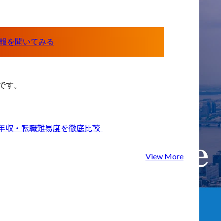
ーンに専門性
・国内大手保険会社にお
コンサルタン
けるレガシーシステム刷
Deloitte
新の企画・構想及び開発
の知見と最先
フェーズのプロジェクト
ジーを用い
マネジメント支援

業に対して世
・国内大手インフラ会社
プライチェー
におけるビジネス変革の
マネジメント
構想検討及びそのシステ
です。
し続けるコン
ムグランドデザインの策
グサービスを
定支援

ます。弊社は
・国内金融機関における
Big4とは？コンサル4社の違いや年収・転職難易度を徹底比較	
業改革、サプ
基幹システムのパブリッ
ン改革のアド
ククラウド移行に関する
に特化し、テ
企画・計画策定支援

View More
導入を専門と
・国内自動車メーカーの
ット・グルー
海外支社におけるAS/400
部委託業者と
脱却に向けたシステムア
ら、上流から
セスメント及びTOBEシス
伴走型支援を
テム像の検討
ます。また、