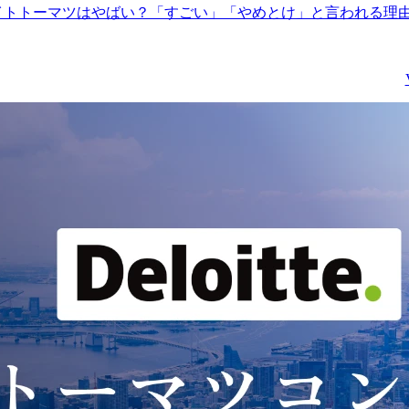
ート及び推進し、日本の
サイエンスや最適化など
イトトーマツはやばい？「すごい」「やめとけ」と言われる理
マーケットにおけるトラ
の数理技術も活用し、ク
ンスフォーメーションの
ライアントのビジネス変
取り組みをスケール及び
革を支援します。

デリバリーしていくこと
クライアントと密にコミ
を担っていただきます。

ュニケーションを取りな
がら、課題の抽出から解
戦略的リーダーシップ:

決策の提案、実証実験
●日本マーケットに適する
(PoC)、社会実装まで一
anaged Services & 
して推進する業務です。

Operate オファリング開発

●Industry&Offering側と連
主な業務内容は以下の通
携しながら、GTM戦略策
りです。

定、ソリューション開発
①クライアントのビジネ
&Growth Initiativesの共同
スや業務課題をヒアリン
推進

グ・分析し、量子・数理
●MDM活用した総合的な
技術の適用可能性を検討

バリュー提供の推進
②実証実験のスコープ設
定、検証内容の詳細設
計、検証環境の選定、プ