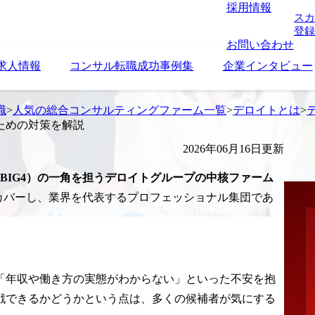
採用情報
スカ
登録
お問い合わせ
求人情報
コンサル転職成功事例集
企業インタビュー
職
>
人気の総合コンサルティングファーム一覧
>
デロイトとは
>
ための対策を解説
2026年06月16日更新
BIG4）の一角を担うデロイトグループの中核ファーム
カバーし、業界を代表するプロフェッショナル集団であ
。
「年収や働き方の実態がわからない」といった不安を抱
戦できるかどうかという点は、多くの候補者が気にする