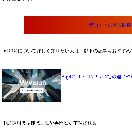
プライチェ
を持つ経営
ト集団が在籍し、
グローバル
端テクノロ
て、日系企
界に誇るサ
ン及び経営
▼BIG4について詳しく知りたい人は、以下の記事もおすすめ
基盤へ変革
サルティン
提供してい
製造業の事
ライチェー
バイザリー
クノロジー
する他ユニ
プ会社・外
連携しなが
下流までの
中途採用では即戦力性や専門性が重視される
提供してい