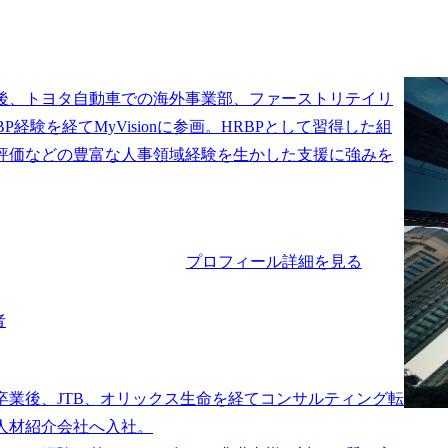
後、トヨタ自動車での海外事業部、ファーストリテイリ
BP経験を経てMyVisionに参画。HRBPとして習得した組
評価などの豊富な人事領域経験を生かした支援に強みを
プロフィール詳細を見る
者
卒業後、JTB、オリックス生命を経てコンサルティング転
人材紹介会社へ入社。
