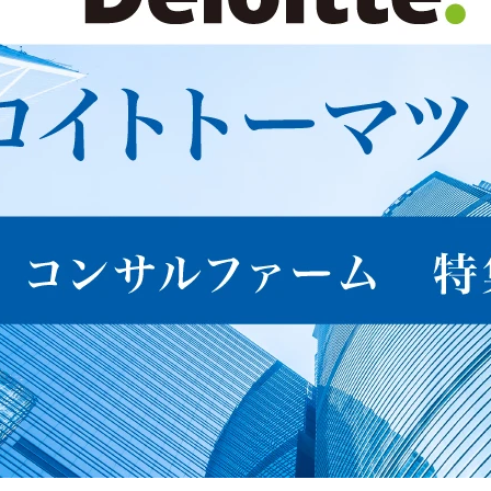
 トーマツ コンサルティング
Engineering Unit(量子&数理エンジニ
合同会社デロイト トーマツ_
リング ～未経験者向け～) 
サービスビジネスのデリバリ
ーモデル企画担当(Director) 
想定年収
-
勤務地
-
経験豊富なディレクター
量子コンピューティン
業務内容
としてハイバリューな
グ、量子アニーリング、
Managed Servicesを枠組み
量子インスパイアード技
View More
View Mo
作りからオーケストラレ
術を中心に、AI・デー