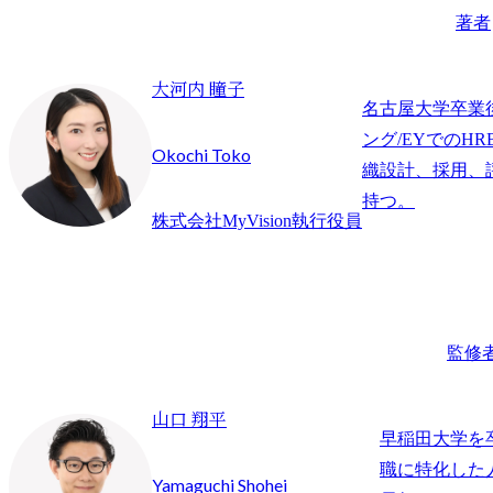
著者
大河内 瞳子
名古屋大学卒業
ング/EYでのHR
Okochi Toko
織設計、採用、
持つ。
株式会社MyVision執行役員
監修
山口 翔平
早稲田大学を
職に特化した
Yamaguchi Shohei