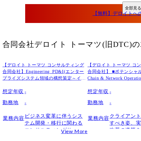
会計・税務・リスク領域の職種
全部見
デロイトへの転職で求められる経験・スキル
論理的思考力と課題解決力
応募職種に関連する実務経験
クライアントワークに必要なコミュニケーション力
合同会社デロイト トーマツ(旧DTC)
の
変化の大きい環境で成果を出す主体性
デロイトの働き方の実態
【デロイト トーマツ コンサルティング
【デロイト トーマツ コ
プロジェクトによって業務量に差がある
合同会社】Engineering_PD&I(エンター
合同会社】 ■ポテンシャル採用
高い成果水準を求められやすい
プライズシステム領域の構想策定～イン
Chain & Network Oper
プリ支援)
ェーン領域)
柔軟な働き方ができる部門もある
想定年収
-
想定年収
-
デロイトの年収水準と評価制度
勤務地
-
勤務地
-
職位別の年収目安
評価制度と昇給の仕組み
ビジネス変革に伴うシス
クライアン
業務内容
業務内容
デロイトへの転職で後悔しやすい人の特徴
テム開発・移行に関わる
すべき姿、
コンサルティングサービ
改革の道筋
年収やブランドだけで転職を決める人
View More
スを提供しています。

けにとどま
激務の可能性を理解せずに入社する人