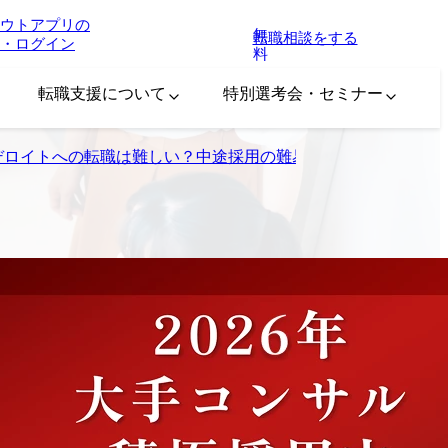
ウトアプリの
無
転職相談をする
・ログイン
料
転職支援について
特別選考会・セミナー
デロイトへの転職は難しい？中途採用の難易度・後悔しないた