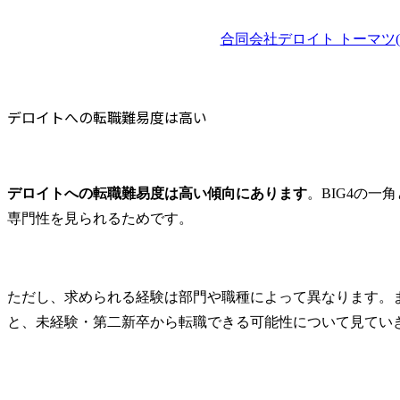
多様な業界における企業
オペレーシ
部門ごとの仕事内容を確認していない人
向けエンタープライズシ
ム基盤の構
合同会社デロイト トーマツ(旧
入社後のキャリアパスを具体的に考えていない人
ステムの大規模/高難度案
まで、当社
件に際し、新規構築/刷新/
に有するテ
デロイトへの転職に向いている人
マイグレーション/機能拡
材、アライ
専門性を高めて市場価値を上げたい人
張を対象に、構想策定(業
ナーと連携し、E
デロイトへの転職難易度は高い
大規模案件やグローバル案件に関わりたい人
務機能/アーキテクチャ/イ
での伴走型
主体的に学び続けられる人
ンフラ/プロジェクト計画)
ていただきま
から導入・定着化までを
また、ある
デロイトの中途採用における選考フロー
一貫して推進し、次世代
築・運用に
デロイトへの転職難易度は高い傾向にあります
。BIG4の
デロイトの面接で聞かれやすい質問
サービスの社会実装やビ
ライアント
専門性を見られるためです。
なぜデロイトに転職したいのか
ジネス変革を実現する中
た中立的な
核を担っていただきま
ューション
これまでの経験をどのように活かせるか
す。

に推進・実
入社後にどの領域で貢献したいか
単なるシステム導入・構
ジェクト計
課題解決力や専門性をどう発揮してきたか
ただし、求められる経験は部門や職種によって異なります。
築にとどまらず、社会や
進体制を構築
デロイトへの転職成功に必要な選考対策
と、未経験・第二新卒から転職できる可能性について見てい
クライアント企業の変革
切なコント
実行に向けて、AIやクラ
し、また運
応募部門に合わせて職務経歴書を作り込む
ウドなどの先端技術を活
おいては効
志望動機では「なぜデロイトか」を明確にする
用し、プロフェッショナ
て継続的な
経験・成果・再現性を面接で伝える