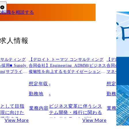
る
求人情報
ンサルティング
【デロイト トーマツ コンサルティング
【デロイト
■ Supply 
合同会社】Engineering_ADMM(ビジネス
合同会社】
ations(サプライチ
俊敏性を向上するモダナイゼーション支
マネージド
援)
想定年収
-
想定年収
-
勤務地
-
勤務地
-
トとして目指
ビジネス変革に伴うシス
業務内容
業務内容
実現に向けた
テム開発・移行に関わる
を提言するだ
コンサルティングサービ
View More
View More
らず、新たな
スを提供しています。
