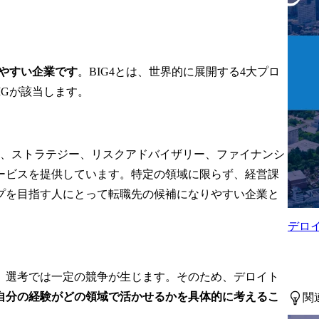


身に付けることができま
す。

●主な提供サービス

課題分析

・業務変革/業務移行の企
トプラクティ
画・推進

りやすい企業です
。BIG4とは、世界的に展開する4大プロ
ーク調査

・レガシーシステム刷新
MGが該当します。
姿、改革施策
の企画・推進や移行実行

定を含む)の策
・パブリッククラウドへ
の移行に関する企画・推
ドマップ、実
進や移行実行

務、ストラテジー、リスクアドバイザリー、ファイナンシ
・クラウドネイティブな
クト全体マネ
アーキテクチャ刷新に関
ービスを提供しています。特定の領域に限らず、経営課
(ステアリン
する企画・推進や開発

プを目指す人にとって転職先の候補になりやすい企業と
ィ・幹部報
・生成AI活用を見据えた
データモダナイゼーショ
デロ
ンの企画・推進や移行実
行

徴

・データセンター立ち上
、選考では一定の競争が生じます。そのため、デロイト
イチェーン領
げに向けた企画・構想

自分の経験がどの領域で活かせるかを具体的に考えるこ
関
は、国内トッ
●代表的なプロジェクト事
規模を誇るサ
例
