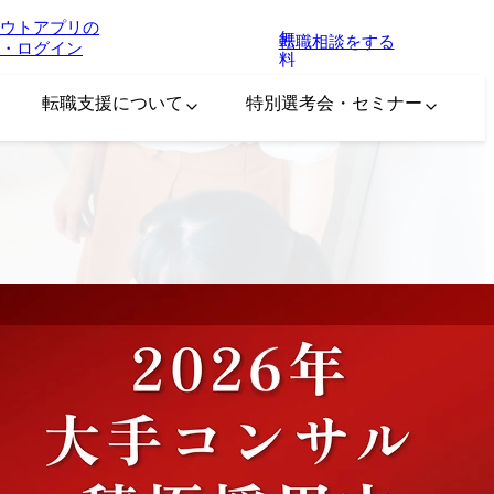
ウトアプリの
無
転職相談をする
・ログイン
料
転職支援について
特別選考会・セミナー