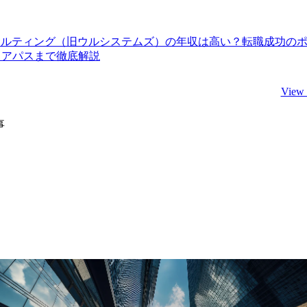
サルティング（旧ウルシステムズ）の年収は高い？転職成功の
リアパスまで徹底解説
View
事