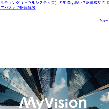
サルティング（旧ウルシステムズ）の年収は高い？転職成功の
リアパスまで徹底解説
View