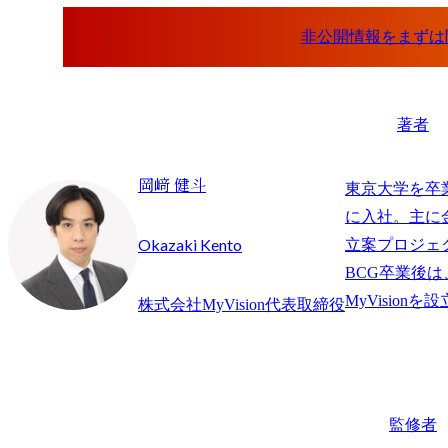
著者
岡﨑 健斗
東京大学を卒
に入社。主に
Okazaki Kento
立案プロジェ
BCG卒業後
株式会社MyVision代表取締役
監修者