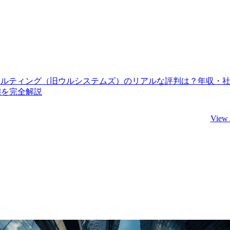
サルティング（旧ウルシステムズ）のリアルな評判は？年収・
態を完全解説
View