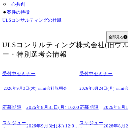
一心共創
案件の特徴
ULSコンサルティングの社風
カルチャー
ULSコンサルティングの制度
全部見る
ULSコンサルティング株式会社(旧ウ
基本的な考え方
昇格制度
ー・特別選考会情報
育成制度
ULSコンサルティングの平均年収
受付中
セミナー
受付中
セミナー
ULSコンサルティング（旧ウルシステムズ）に関するFAQ
Q1.ULSコンサルティングはSIerと何が違うのですか？
 2026年9月3日(木) mini会社説明会
2026年8月24日(月) mi
Q2.ULSコンサルティングではどのような人が活躍しやす
応募期限
2026年8月31日(月) 16:00
応募期限
2026年8月1
スケジュー
スケジュー
2026年9月3日(木) 12:00～