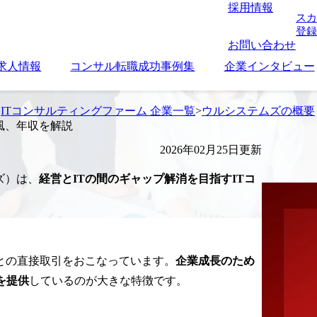
採用情報
スカ
登録
お問い合わせ
求人情報
コンサル転職成功事例集
企業インタビュー
>
ITコンサルティングファーム 企業一覧
>
ウルシステムズの概要
風、年収を解説
2026年02月25日更新
ズ）は、
経営とITの間のギャップ解消を目指すITコ
との直接取引をおこなっています。
企業成長のため
を提供
しているのが大きな特徴です。