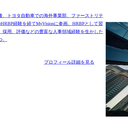
後、トヨタ自動車での海外事業部、ファーストリテ
HRBP経験を経てMyVisionに参画。HRBPとして習
、採用、評価などの豊富な人事領域経験を生かした
つ。
プロフィール詳細を見る