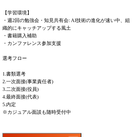
【学習環境】

・週2回の勉強会・知見共有会: AI技術の進化が速い中、組
織的にキャッチアップする風土

・書籍購入補助

・カンファレンス参加支援
選考フロー
1.書類選考

2.一次面接(事業責任者)

3.二次面接(役員)

4.最終面接(代表)

5.内定

※カジュアル面談も随時受付中