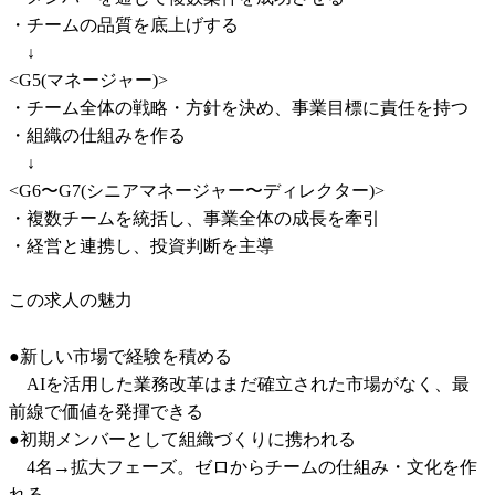
・チームの品質を底上げする

　↓

<G5(マネージャー)>

・チーム全体の戦略・方針を決め、事業目標に責任を持つ

・組織の仕組みを作る

　↓

<G6〜G7(シニアマネージャー〜ディレクター)>

・複数チームを統括し、事業全体の成長を牽引

・経営と連携し、投資判断を主導
この求人の魅力
●新しい市場で経験を積める

　AIを活用した業務改革はまだ確立された市場がなく、最
前線で価値を発揮できる

●初期メンバーとして組織づくりに携われる

　4名→拡大フェーズ。ゼロからチームの仕組み・文化を作
れる
