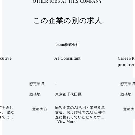
OTHER JOBS AT THIS COMPANY
この企業の別の求人
bloom株式会社
cutive
AI Consultant
Career/R
producer
-
想定年収
想定年
勤務地
東京都千代田区
勤務地
”を通じ
顧客企業のAI活用・業務変革
業務内容
業務内
ト。 単な
支援、および社内のAI活用推
けではな
進に携わっていただきます。
View More
人材要件
コンサルタントとしてフロン
ところか
トに立ち、プロジェクトを推
ます。 ま
進いただきます。 ※業務の特