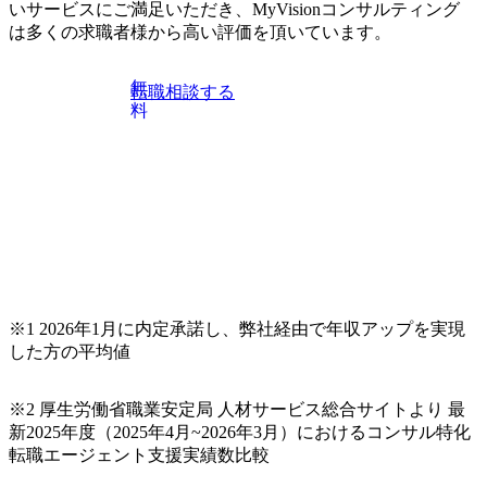
質・戦略に責任を持つ
いサービスにご満足いただき、MyVisionコンサルティング
は多くの求職者様から高い評価を頂いています。
無
転職相談する
料
※1 2026年1月に内定承諾し、弊社経由で年収アップを実現
した方の平均値
※2 厚生労働省職業安定局 人材サービス総合サイトより 最
新2025年度（2025年4月~2026年3月）におけるコンサル特化
転職エージェント支援実績数比較