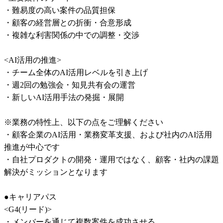
・難易度の高い案件の品質担保

・顧客の経営層との折衝・合意形成

・複雑な利害関係の中での調整・交渉

<AI活用の推進>

・チーム全体のAI活用レベルを引き上げ

・週2回の勉強会・知見共有会の運営

・新しいAI活用手法の発掘・展開

※業務の特性上、以下の点をご理解ください

・顧客企業のAI活用・業務変革支援、および社内のAI活用
推進が中心です

・自社プロダクトの開発・運用ではなく、顧客・社内の課題
解決がミッションとなります

●キャリアパス

<G4(リード)>

・メンバーを通じて複数案件を成功させる
