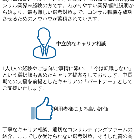
た企業様
成、プレゼンテーション、合
ンサル業界未経験の方です。わかりやすい業界/個社説明か
からだけで
意取り付け ・技術の話をノン
きない企
ら始まり、最も難しい選考対策まで、コンサル転職を成功
テクニカルな顧客にも「何が
●選考対
嬉しいのか」価値ベースで説
させるためのノウハウが蓄積されています。
けて、各業
明 ・顧客先への訪問は頻繁に
し添削を
あり(常駐なし) <プロジェク
に応じた面
ト推進> ・3ヶ月POC → 3〜6
決定サポ
ヶ月実装フェーズの案件が中
リアが前に
心 ・想定される論点・確認事
中立的なキャリア相談
をしてい
項を先回りで洗い出し、どん
 ・内定受
どん解消 ・待ちの姿勢を取ら
飯』を実
ず、自ら動いてプロジェクト
を前に進める <AI活用> ・
ライアン
Claude、ChatGPT、Gemini等
1人1人の経験やご志向/ご事情に添い、「今は転職しない」
境、競争
を日常的に活用し、業務を高
という選択肢も含めたキャリア提案をしております。中長
した上で
速化 ・顧客のAI活用を支援
期での支援を前提としたキャリアの「パートナー」として
施策を提
(ツール選定、活用シーン設
き姿に向け
計、導入支援) ●キャリアパス
ご支援いたします。
●採用戦
<G1〜G2(ジュニア〜ミド
・新たな
ル)> ・先輩のサポートを受け
用要件の
ながら案件を担当 ・AIを活
求人のマー
用した業務遂行を習得 ↓
利用者様による高い評価
リファラ
<G3(シニア)★一人前> ・顧
で、求職
客の課題を独力で解決できる
を明確化
・担当案件を成功に導く
み ●フ
↓ <G4〜G5(マネージャー)>
丁寧なキャリア相談、適切なコンサルティングファームの
けた惹き
・メンバーを通じて複数案件
紹介、ここでしか受けられない選考対策。そうした質の高
設計、求
を成功させる ・チームの品