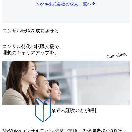
くキャリ
性上、以下の点をご理解くだ
bloom株式会社
の求人一覧へ
度の転職
さい ・顧客企業のAI活用・
ず、キャ
業務変革支援、および社内の
したプロ
AI活用推進が中心です ・自
ティング
社プロダクトの開発・運用で
はなく、顧客・社内の課題解
アリング ・
決がミッションとなります ●
コンサル転職を成功させる
対する考
特徴的な働き方 ・ハーフ稼
ング ・相
働・複数案件: 1つの案件に
理解する
100%張り付くのではなく、
コンサル特化の転職支援で、
にしてい
複数案件を並行して担当 ・
理想のキャリアアップを。
Consulting
としての距
AIで高速アウトプット: 資料
相手の本
作成、ストーリー設計、分析
提示 ・ヒ
等はAIを駆使して高速化。ボ
で、まず
トルネックは顧客の意思決定
り方をご
・意思決定を加速させる: 顧
すべきな
客の意思決定を待つのではな
10年後
く、先回りで論点を整理し、
ためには
意思決定を促す ●具体的な業
 -「こ
務 <業務理解・課題設定> ・
希望する
顧客の業務をヒアリングし、
に望まし
As-Is(現状)を可視化 ・課題
これまで
を構造化し、優先度をつけて
業界未経験の方が8割
しすぎな
解くべき問いを明確化 ・技術
・直近で
ありきではなく、フラットな
有無、も
視点で解決策を検討(業務改
される際
善・運用変更も含む) <提案・
ルや希望
合意形成> ・提案資料の作
MyVisionコンサルティングがご支援する求職者様の8割はコ