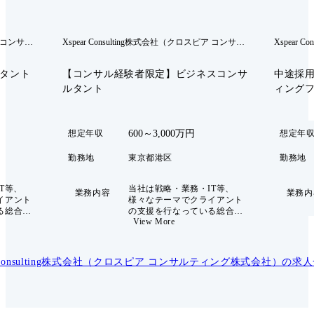
ア コンサル
Xspear Consulting株式会社（クロスピア コンサル
Xspear 
ティング株式会社）
ティング
ルタント
【コンサル経験者限定】ビジネスコンサ
中途採
ルタント
ィング
600～3,000万円
想定年収
想定年
勤務地
東京都港区
勤務地
T等、
当社は戦略・業務・IT等、
業務内容
業務内
イアント
様々なテーマでクライアント
る総合コ
の支援を行なっている総合コ
View More
ームで
ンサルティングファームで
保険・証
す。クライアントは保険・証
ディアな
券、製造業、通信メディアな
まらず、
どの民間企業にとどまらず、
r Consulting株式会社（クロスピア コンサルティング株式会社）
の求人
多種多様
公共分野に至るまで多種多様
をリードす
です。 また、事業をリードす
開発経験
る経営陣・MD陣は開発経験
知見に長
のあるテクノロジー知見に長
ライアン
けたメンバーと、クライアン