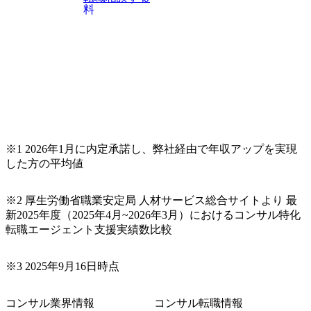
料
ンサルティング など 【キャ
リアパスについて】 以下のよ
うなキャリアパスを選択する
ことが可能です。 ・コアコン
サルティングスキルを獲得し
戦略系・業務系コンサルティ
ングを選択 ・グローバルコミ
ュニケーション力を活かした
クロスボーダー・クロスカル
チャラルなプロジェクトリー
ダー ・IT経験を活かしたITコ
ンサルティングキャリアを選
択(IT戦略策定、ITガバナンス
※1 2026年1月に内定承諾し、弊社経由で年収アップを実現
構築、ITPMOなど) ・AI・ク
した方の平均値
ラウド・ブロックチェーンと
いったキーテクノロジーを軸
としたテクノロジーコンサル
ティングキャリアを選択 ・グ
※2 厚生労働省職業安定局 人材サービス総合サイトより 最
ループ会社のシンプレクス株
新2025年度（2025年4月~2026年3月）におけるコンサル特化
式会社へのジョブローテーシ
転職エージェント支援実績数比較
ョンも可能(PM/Techキャリア
の選択も可能) 【タイトルに
ついて】 ・アナリストとコン
サルタントの間は、特定の業
※3 2025年9月16日時点
界・テーマによらず、幅広く
経験を積みながら、コンサル
タントとしての基礎を身につ
コンサル業界情報
コンサル転職情報
けます。 まずは単一PJ内の与