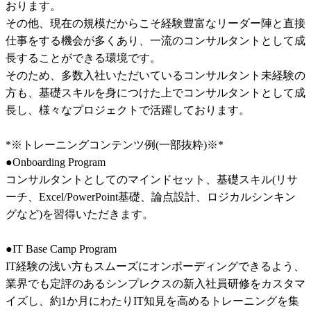
おります。	

その他、現在の規模だからこそ経験豊富なリーダー陣と直接
仕事をする機会が多くあり、一流のコンサルタントとして成
長することができる環境です。	

そのため、多数入社いただいているコンサルタント未経験の
方も、基礎スキルを身につけた上でコンサルタントとして成
長し、様々なプロジェクトで活躍しております。	

*※トレーニングコンテンツ例(一部抜粋)※*	

●Onboarding Program	

コンサルタントとしてのマインドセット、基礎スキル(リサ
ーチ、Excel/PowerPoint基礎、論点設計、ロジカルシンキン
グなど)を習得いただきます。	

●IT Base Camp Program	

IT経験の浅い方もスムーズにオンボーディングできるよう、
業界でも定評のあるシンプレクスの新入社員研修をカスタマ
イズし、約1か月にわたりIT知見を高めるトレーニングを集