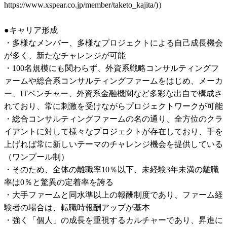
https://www.xspear.co.jp/member/taketo_kajita/)）

●キャリア形成

・多様なメンバー、多様なプロジェクトによる自己成長機会
が多く、新たなチャレンジが可能

・100名規模にも関わらず、外資系戦略コンサルティングフ
ァームや総合系コンサルティングファームをはじめ、メーカ
ー、ITベンチャー、外資系金融機関など多彩な出自で構成さ
れており、常に刺激を受けながらプロジェクトワークが可能

・総合コンサルティングファームの名の通り、全方位のクラ
イアントに対して様々なプロジェクトが存在しており、手を
上げれば常に新しいテーマのチャレンジ機会を提供している
（ワンプール制）

・そのため、全体の離職率10％以下、未経験3年未満の離職
率は0％と驚異の定着率を誇る

・大手ファームと同水準以上の報酬制度であり、ファーム経
験者の場合は、転職時報酬アップが基本

・強く「個人」の成長を重視するカルチャーであり、昇進に