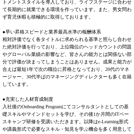
トメントスタイルを導入しており、ライフステージに合わせ
て長期的に就業できる環境を作っています。また、男女問わ
ず育児休暇も積極的に取得しております。	

●早い昇格スピードと業界最高水準の報酬体系	

相対評価でなく各タイトルに求められる基準と照らし合わせ
た絶対評価を行っており、上位職位のヘッドカウントの問題
やグローバル業績の影響など、皆さんの能力とは関係ない部
分で評価が決まってしまうことはありません。成果と能力が
合えば最短1年で次の職位に昇格となっており、20代のマネ
ージャー、30代半ばのマネージングディレクターも多く在籍
しています。	

●充実した人材育成制度	

入社後のOnboarding Programにてコンサルタントとしての基
礎スキルやマインドセットを学び、その後1か月間のITベー
スキャンプ研修を受講いただきます。以降はe-Learning形式
や講義形式で必要なスキル・知見を学ぶ機会を多く用意して