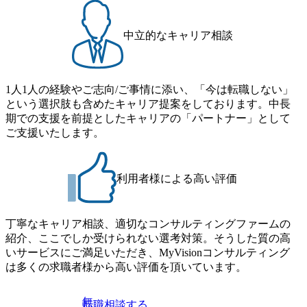
の事業戦
売戦略立案支援 ・製造メーカ
DX戦略の
ー:IoT、AIによるアナリティ
ト推進支
クス活用推進/データ駆動型経
中立的なキャリア相談
ロセスの
営実現に向けたDX構想策定
約とポート
～実行支援 ・メディア:NFT
・金融業:
等の新規事業戦略立案支援 ・
のM&A
コングロマリット:創業事業か
PMI(シ
ら転換後の事業戦略・R&D戦
1人1人の経験やご志向/ご事情に添い、「今は転職しない」
ョン構築
略・組織再編の事例研究を通
という選択肢も含めたキャリア提案をしております。中長
Oシステム
じた中長期R&D戦略策定 ・
期での支援を前提としたキャリアの「パートナー」として
ing
専門商社:SaaS新サービスの
ザイン・実
事業戦略策定支援 ・海運:DX
ご支援いたします。
会社:基
戦略の具体化とプロジェクト
するシス
推進支援(プライシングプロ
 ・官公
セスの半自動化/データ集約と
援、人工
ポートフォリオ検討支援) ・
利用者様による高い評価
支援、科
金融業:ネット証券ビジネスの
ョン政策
M&A検討支援及び買収後の
AI子会
PMI(システム・オペレーショ
ディープパ
ン構築支援) ・証券業:STOシ
丁寧なキャリア相談、適切なコンサルティングファームの
」と連携
ステム(Security Token
紹介、ここでしか受けられない選考対策。そうした質の高
援コンサ
Offering system)グランドデザ
イン・実装支援 ・官公
いサービスにご満足いただき、MyVisionコンサルティング
庁:ERPリプレイスに伴うシス
は多くの求職者様から高い評価を頂いています。
テム導入支援 ・その他:AI
子会社「DeepPercept(ディー
プパーセプト)株式会社」と
無
転職相談する
連携した先端技術活用支援コ