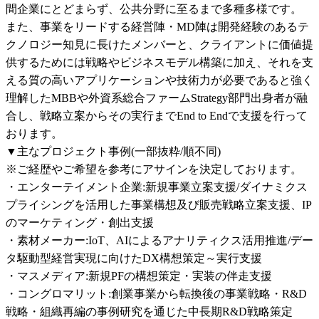
間企業にとどまらず、公共分野に至るまで多種多様です。

また、事業をリードする経営陣・MD陣は開発経験のあるテ
クノロジー知見に長けたメンバーと、クライアントに価値提
供するためには戦略やビジネスモデル構築に加え、それを支
える質の高いアプリケーションや技術力が必要であると強く
理解したMBBや外資系総合ファームStrategy部門出身者が融
合し、戦略立案からその実行までEnd to Endで支援を行って
おります。

▼主なプロジェクト事例(一部抜粋/順不同)

※ご経歴やご希望を参考にアサインを決定しております。

・エンターテイメント企業:新規事業立案支援/ダイナミクス
プライシングを活用した事業構想及び販売戦略立案支援、IP
のマーケティング・創出支援

・素材メーカー:IoT、AIによるアナリティクス活用推進/デー
タ駆動型経営実現に向けたDX構想策定～実行支援

・マスメディア:新規PFの構想策定・実装の伴走支援

・コングロマリット:創業事業から転換後の事業戦略・R&D
戦略・組織再編の事例研究を通じた中長期R&D戦略策定
