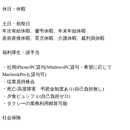
休日・休暇
土日・祝祭日

年次有給休暇、慶弔休暇、年末年始休暇

産前産後休暇、育児休暇、介護休暇、裁判員休暇
福利厚生・諸手当
・社用iPhone/PC貸与(WindowsPC貸与・希望に応じて
MacbookProも貸与可)

・従業員持株会

・死亡/高度障害　弔慰金制度あり(自己負担無し)

・夕食ビュッフェ(自己負担ゼロ)

・タクシーの業務利用精算可能
社会保険