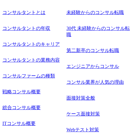
えられた役割を自力で完遂す
るための経験を積んでいただ
コンサルタントとは
未経験からのコンサル転職
きます。 ・マネージャー、シ
ニアマネージャーにおいて
は、1～3件のPJを同時に管理
コンサルタントの年収
し、並行して複数の提案業務
30代 未経験からのコンサル転
を行い、 メンバーマネジメン
職
トをしながらPJ推進していく
経験を積んでいただきます。
コンサルタントのキャリア
第二新卒のコンサル転職
コンサルタントの業務内容
エンジニアからコンサル
コンサルファームの種類
コンサル業界が人気の理由
戦略コンサル概要
面接対策全般
総合コンサル概要
ケース面接対策
ITコンサル概要
Webテスト対策