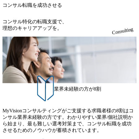
めには戦
トに価値提供するためには戦
コンサル転職を成功させる
構築に加
略やビジネスモデル構築に加
の高いア
え、それを支える質の高いア
術力が必
プリケーションや技術力が必
コンサル特化の転職支援で、
したMBB
要であると強く理解したMBB
理想のキャリアアップを。
Consulting
ム
や外資系総合ファーム
が融合
Strategy部門出身者が融合
の実行ま
し、戦略立案からその実行ま
援を行って
でEnd to Endで支援を行って
おります。 業界を代表する大
同) ※ご
手企業を中心としたクライア
にアサイ
ントに対し、テクノロジーを
 ・エ
活用した経営課題解決を支援
業:新規事
するコンサルティングサービ
ミクスプラ
スに従事いただきます。 ま
事業構想
た、組織の柔軟性が高いた
、IPの
め、希望があればメンバーク
業界未経験の方が8割
出支援 ・
ラスであっても案件獲得に向
AIによる
けた提案活動に関わることが
推進/デー
できます。 例として下記のよ
向けた
うなプロジェクトに参画いた
援 ・マ
だきます。 ▼主なプロジェク
MyVisionコンサルティングがご支援する求職者様の8割はコ
の構想策
ト事例(一部抜粋) ※ご経歴や
ンサル業界未経験の方です。わかりやすい業界/個社説明か
 ・コング
ご希望を参考にアサインを決
業から転換
ら始まり、最も難しい選考対策まで、コンサル転職を成功
定しております。 ・エンター
戦略・組
テイメント企業:新規事業立案
させるためのノウハウが蓄積されています。
通じた中
支援/ダイナミクスプライシン
・専門商
グを活用した事業構想及び販