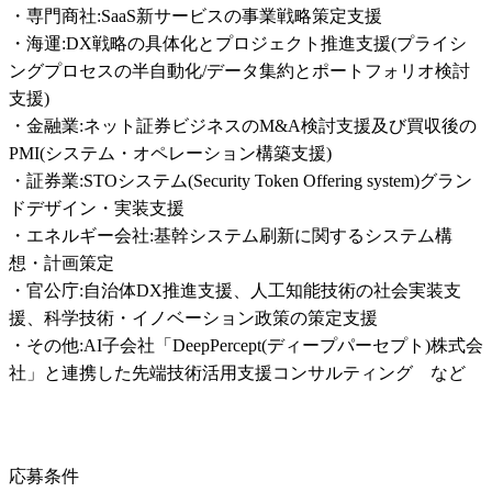
・専門商社:SaaS新サービスの事業戦略策定支援

・海運:DX戦略の具体化とプロジェクト推進支援(プライシ
ングプロセスの半自動化/データ集約とポートフォリオ検討
支援)

・金融業:ネット証券ビジネスのM&A検討支援及び買収後の
PMI(システム・オペレーション構築支援)

・証券業:STOシステム(Security Token Offering system)グラン
ドデザイン・実装支援

・エネルギー会社:基幹システム刷新に関するシステム構
想・計画策定

・官公庁:自治体DX推進支援、人工知能技術の社会実装支
援、科学技術・イノベーション政策の策定支援

・その他:AI子会社「DeepPercept(ディープパーセプト)株式会
社」と連携した先端技術活用支援コンサルティング　など
応募条件