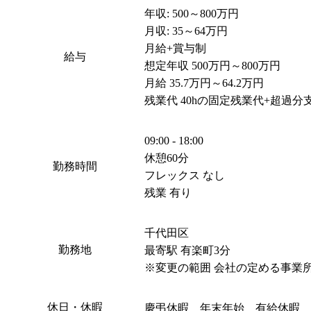
年収: 500～800万円

月収: 35～64万円

月給+賞与制

給与
想定年収 500万円～800万円

月給 35.7万円～64.2万円

残業代 40hの固定残業代+超過分
09:00 - 18:00

休憩60分

勤務時間
フレックス なし

残業 有り
千代田区

勤務地
最寄駅 有楽町3分

※変更の範囲 会社の定める事業
休日・休暇
慶弔休暇　年末年始　有給休暇