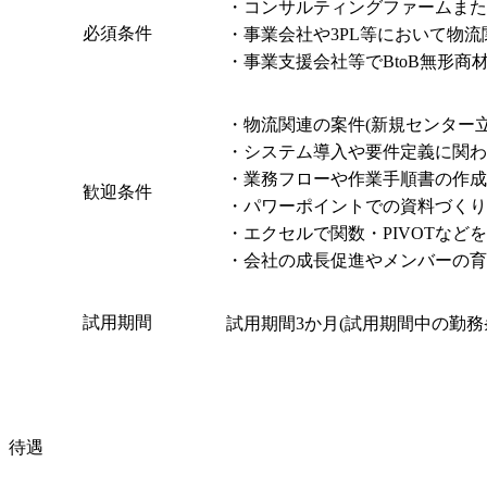
・コンサルティングファームまたは
必須条件
・事業会社や3PL等において物流
・事業支援会社等でBtoB無形
・物流関連の案件(新規センター
・システム導入や要件定義に関わ
・業務フローや作業手順書の作成
歓迎条件
・パワーポイントでの資料づくり
・エクセルで関数・PIVOTなど
・会社の成長促進やメンバーの
試用期間
試用期間3か月(試用期間中の勤務条
待遇