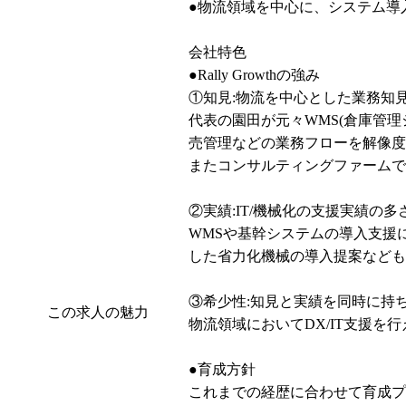
●物流領域を中心に、システム導
会社特色

●Rally Growthの強み

①知見:物流を中心とした業務知見
代表の園田が元々WMS(倉庫管
売管理などの業務フローを解像度
またコンサルティングファームで
②実績:IT/機械化の支援実績の多さ
WMSや基幹システムの導入支援
した省力化機械の導入提案なども実
③希少性:知見と実績を同時に持ち
この求人の魅力
物流領域においてDX/IT支援を
●育成方針

これまでの経歴に合わせて育成プ