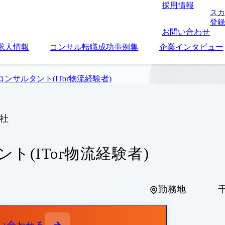
採用情報
スカ
登録
お問い合わせ
求人情報
コンサル転職成功事例集
企業インタビュー
コンサルタント(ITor物流経験者)
会社
ト(ITor物流経験者)
勤務地