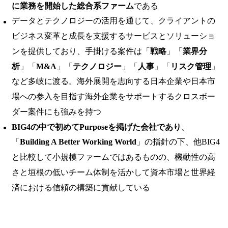
に業務を開始した総合系ファーム
である
データとテクノロジーの活用を通じて、クライアントの
ビジネス変革と成長を支援するサービスとソリューショ
ンを提供しており、手掛ける案件は「
戦略
」「
業界分
析
」「
M&A
」「
テクノロジー
」「
人事
」「
リスク管理
」
など多岐に渡る。海外展開を志向する日本企業や日本市
場への参入を目指す海外企業をサポートするクロスボー
ダー案件にも強みを持つ
BIG4の中で初めてPurposeを掲げた会社であり
、
「
Building A Better Working World
」の指針の下、他BIG4
と比較して小規模ファームではあるものの、機動性の高
さと垣根の低いチーム体制を活かして資本市場と世界経
済における信頼の構築に貢献している