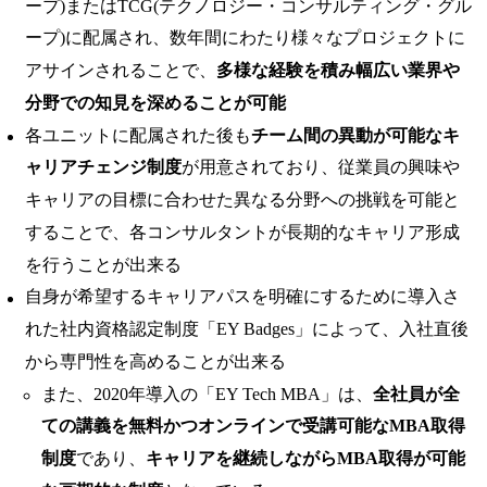
ープ)またはTCG(テクノロジー・コンサルティング・グル
ープ)に配属され、数年間にわたり様々なプロジェクトに
アサインされることで、
多様な経験を積み幅広い業界や
分野での知見を深めることが可能
各ユニットに配属された後も
チーム間の異動が可能なキ
ャリアチェンジ制度
が用意されており、従業員の興味や
キャリアの目標に合わせた異なる分野への挑戦を可能と
することで、各コンサルタントが長期的なキャリア形成
を行うことが出来る
自身が希望するキャリアパスを明確にするために導入さ
れた社内資格認定制度「EY Badges」によって、入社直後
から専門性を高めることが出来る
また、2020年導入の「EY Tech MBA」は、
全社員が全
ての講義を無料かつオンラインで受講可能なMBA取得
制度
であり、
キャリアを継続しながらMBA取得が可能