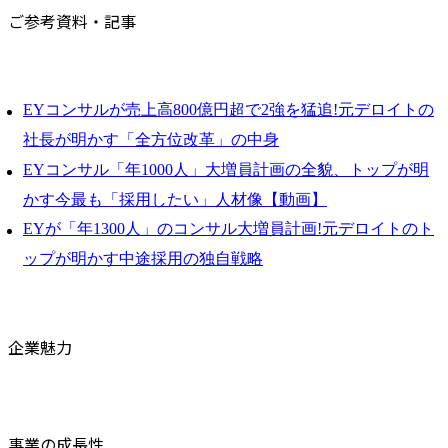
ご参考資料・記事
EYコンサルが売上高800億円超で2強を猛追!元デロイトの
社長が明かす「全方位改革」の中身
EYコンサル「年1000人」大増員計画の全貌、トップが明
かす今最も「採用したい」人材像【動画】
EYが「年1300人」のコンサル大増員計画!元デロイトのト
ップが明かす中途採用の独自戦略
企業魅力
事業の成長性