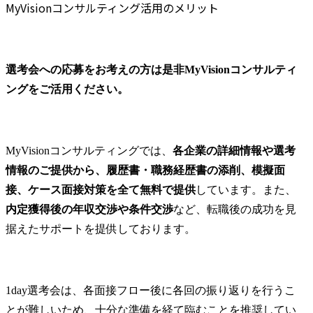
MyVisionコンサルティング活用のメリット
ジェクト計画立案に加えて仮想プロジェクトデリバリーなど
の模擬プロジェクトを実施します。) ・フォローアップ研修:
入社後2～3か月後の振り返り、スムーズなオンボーディング
に向けたサポートを行います。 ・アドホック研修: 必要な知
選考会への応募をお考えの方は是非MyVisionコンサルティ
見を随時キャッチアップいただくためのトレーニングです。
(各業界の専門知見、データ分析、AI・ブロックチェーンな
ングをご活用ください。
どの先端技術活用、ITガバナンス、プロジェクト計画策定な
ど) ・階層別研修: 新職位(マネージャー)へのプロモーション
時に必要なスキルを習得するためのトレーニングです。(チ
ームビルディング、セールスアクション、マネージャーのマ
MyVisionコンサルティングでは、
各企業の詳細情報や選考
インドセット等) Web(Teams)を想定 ●コンサルティングファ
情報のご提供から、履歴書・職務経歴書の添削、模擬面
ーム経験者 ●IT経験者 ※コンサル・ITどちらも未経験の方は
1Day選考会対象外となりますのでご注意ください。 ●必須
接、ケース面接対策を全て無料で提供
しています。また、
要件 ・コンサルティングファームでの実務経験 丸1年以上
内定獲得後の年収交渉や条件交渉
など、転職後の成功を見
(担当業界不問) ●歓迎スキル・経験 ・AI活用、Blockchain活
据えたサポートを提供しております。
用、DXを検討されている企業様に向けたコンサルティング
業務経験 ●人物像 ・強い当事者意識を持ち、セルフスター
ターであること。 ・デリバリー、組織運営両面に関心をも
ち、貢献できること。 ・Tech、金融関連にキャッチアップ
1day選考会は、各面接フロー後に各回の振り返りを行うこ
する意欲およびスピード感があること。 ●必須経験(いずれ
も必須) ・システム企画orシステム導入/推進orシステム開発
とが難しいため、十分な準備を経て臨むことを推奨してい