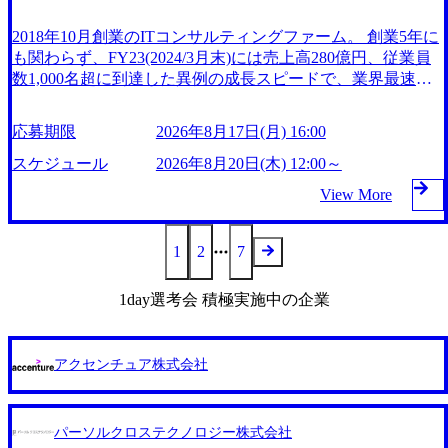
あるファーム。 ワンプール制ではあるが、社員の興味のあ
開始、③12時開始 2026年8月13日(木) 16:00 各回50分程度を
る分野やスキルを活用したいなどの希望は考慮してのアサイ
想定 オンライン 書類選考通過者
2018年10月創業のITコンサルティングファーム。 創業5年に
ン。 そのため、専門性を身に着けたい方でも幅広に経験を
も関わらず、FY23(2024/3月末)には売上高280億円、従業員
積みたい方でも、キャリア形成が柔軟に可能な環境である。
数1,000名超に到達した異例の成長スピードで、業界最速と
https://storage.googleapis.com/our-vision-production.appspot.com/p
なる10期1,000億円に対して、現状では計画値を上回る事業
ublic/images/20240925204135_93b1bff3-f71c-4bc9-8bd9-72a8a48
成⻑を遂げている。 現在コンサルティングファームでは外
26007_1200x554.webp https://storage.googleapis.com/our-vision-pr
応募期限
2026年8月17日(月) 16:00
oduction.appspot.com/public/images/20250502152751_46c65543-8
資も含めて売上高TOP10にランクインしている。 主力事業
7ef-4e86-a85a-8649e1c532f9_956x512.webp https://storage.google
はITコンサルティング。幅広い業界の大企業を中心に、IT戦
スケジュール
2026年8月20日(木) 12:00～
apis.com/our-vision-production.appspot.com/public/images/2025050
略策定等の上流工程から実装・運用定着まで一気通貫で支援
2152804_ba6aaa1a-9ffc-4f2a-9b40-06fff8ee19af_961x517.webp htt
View More
している。 他方、インキュベーション事業を手掛けている
ps://storage.googleapis.com/our-vision-production.appspot.com/publ
のも同社の特徴であり、 自社で新規事業開発も手掛けつ
ic/images/20250502152831_721b100c-62c9-4258-aa0e-971828981
つ、複数社への出資～ハンズオン支援も行っている。 (参考)
15f_960x510.webp シンプレクス社は、FinTech領域に強みを
1
2
7
https://www.dirbato.co.jp/service/incubation.html (https://www.dirba
持つITコンサルティング会社で、NRI、NTTDATAと同じく
to.co.jp/service/incubation.html) 大手総合系コンサルティングフ
世界のFinTech RankingsTop 100企業にも選出されている。IT
1day選考会 積極実施中の企業
ァームや、Slerなどから優秀層が多数ジョイン。 https://storag
コンサルティング、開発、運用保守と言った全工程を行う
e.googleapis.com/our-vision-production.appspot.com/public/images/
「一気通貫体制」が特長 ビジネスへの深い理解を持つコン
20240925205344_42693807-c7d5-418f-965b-3a03a5dd5723_1200
サルタントが集うXspearと、最先端テクノロジーに深い知見
x559.webp 楽天グループ、SMBCグループ、NTT、良品計
アクセンチュア株式会社
を持つシンプレクス社またはグループ会社との協力体制を築
画、ファーストリテイリング等大手企業が中心顧客 直近で
いている Xspear社はあくまでもコンサルティングファーム
は大阪万博のプロジェクトをAC、PwCとのコンペに勝ち受
であり、システム開発を担当することはない https://storage.go
注。 業務システム、ToC向けアプリ、セキュリティ等万博に
パーソルクロステクノロジー株式会社
ogleapis.com/our-vision-production.appspot.com/public/images/202
関するあらゆるIT関連業務をコンサルティングしている。 <