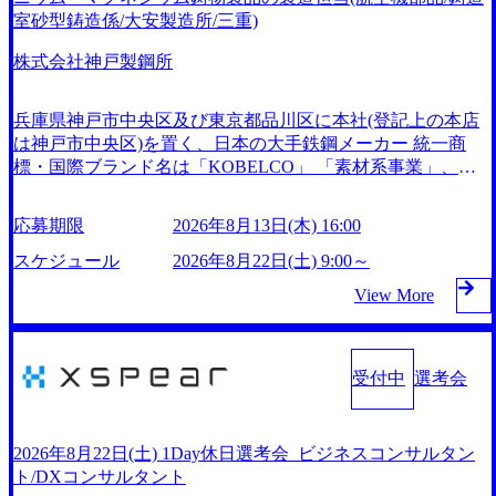
ruiting-Brochure.pdf#zoom=50) 女性の活躍について (https://ww
室砂型鋳造係/大安製造所/三重)
整備している。 ​ 月平均残業時間は25時間であり、ワークラ
w.accenture.com/content/dam/accenture/final/careers/corporate/docu
イフバランスを重視した働き方が可能である。 ​ スポレク制
ment/women-brochure.pdf#zoom=50) 社員発信のキャリアブロ
株式会社神戸製鋼所
度や入社者歓迎会、全社員集会、リフレッシュ休暇など、社
グ (https://www.accenture.com/jp-ja/blogs/japan-careers-blog) 江川
員同士の交流や健康をサポートする取り組みが充実してい
社長が語る「105点経営」 (https://business.nikkei.com/atcl/gen/1
る。 2026年8月16日(日) 10:00～19:00予定 ※シニアコンサル
兵庫県神戸市中央区及び東京都品川区に本社(登記上の本店
9/00604/021600008/) 規模拡大で成功する理由【コンサル業界
タント職・マネージャー職想定の方のみ参加可能です。 202
は神戸市中央区)を置く、日本の大手鉄鋼メーカー 統一商
俯瞰マップ】 (https://diamond.jp/articles/-/346218) 大手広告代理
6年8月12日(水) 16:00 平日なかなか転職活動の時間が取れな
標・国際ブランド名は「KOBELCO」 「素材系事業」、
店出身者などマーケティングのトップ人材が集結するワケ
い方や、サクッと短期間で転職先を決めたい方へ。 1日で選
「機械系事業」、「電力事業」を3本柱としてコア事業に位
(https://markezine.jp/article/detail/45446) エンジニアからコンサ
考が終了する、1day選考会のご案内です。 ●書類選考 →
置付け事業を展開、アルミ缶やHDD等の生活日用品～航空
ルタントへ。会社に入って、何が変わった？ (https://www.bus
応募期限
2026年8月13日(木) 16:00
一次面接 → 二次面接 ※選考状況に応じて、三次面接を
機～さらには、神鋼神戸発電所(石炭火力発電)が稼働してい
inessinsider.jp/post-288838) プラダ：ラグジュアリー製品のパ
後日依頼させていただく場合がございます ※当日二次面接
る発電事業まで、幅広い分野で価値を生み出し高い世界シェ
スケジュール
2026年8月22日(土) 9:00～
ーソナライゼーション (https://www.accenture.com/jp-ja/case-stu
へお進みいただいた方は、以下書類が必要となりますため、
アを誇る製品を保有している 鉄鋼・非鉄金属及びその合金
dies/song/prada-luxury-product-customization) 大正製薬：ITカー
View More
併せて事前にご提出をお願いいたします。 ・前年の源泉徴
の製造販売 鋳鉄品・鋳鍛鋼品及び非鉄合金の鋳鍛造品の製
ブアウト支援 (https://www.accenture.com/jp-ja/case-studies/consu
収票 ・給与明細3か月分 内定の場合は、後日、オファー面談
造販売 電気供給事業 産業機械器具・輸送用機械器具・電気
lting/taisho-pharmaceutical)（ストラテジー & コンサルティン
がございます。 書類選考通過後、一次面接時間と面接用UR
機械器具及びその他の機械器具の製造販売 各種プラントの
グ） ソフトバンク：初のオンライン開催「SoftBank World 20
Lをご案内差し上げます。 ご応募時の履歴書にお写真添付無
エンジニアリング及び建設工事の請負等 鉄鋼アルミ・素形
受付中
選考会
20」でマーケ＆営業のDX実現 (https://www.accenture.com/jp-j
き場合は、お写真付き履歴書データ(PDF)のご提出を面接前
材・溶接の領域で事業展開 鉄鋼アルミ事業では鉄とアルミ
a/case-studies/communications-media/softbank)（通信） 経済産業
日午前10時までにお願い致します。 オンラインでの面接と
を製造する唯一のメーカーとしてシナジーを発揮している
省：事業者の申請手続きを電子化する「保安ネット」を構
なりますので、お時間になりましたらご案内のURLよりご
素形材事業では自動車、航空機、鉄道、造船などの軽量化に
築。省庁DXの先進事例を実現 (https://www.accenture.com/jp-j
2026年8月22日(土) 1Day休日選考会_ビジネスコンサルタン
入室下さい。 一次面接終了後、メールにて合否のご連絡を
関する分野に注力し、国内トップクラスを堅持、溶接事業で
a/case-studies/public-service/meti-industry-safety-network)（公共
ト/DXコンサルタント
差し上げます。 一次面接通過の際は、二次面接のお時間も
は溶接ソリューション企業としてアジアでのシェア獲得に向
サービス） カルビー：SAP HANAの導入で基幹システムを