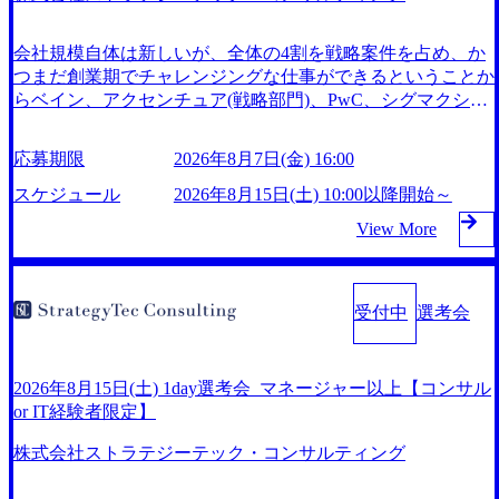
会社規模自体は新しいが、全体の4割を戦略案件を占め、か
つまだ創業期でチャレンジングな仕事ができるということか
らベイン、アクセンチュア(戦略部門)、PwC、シグマクシ
ス、IBM、リッジラインズなど大手ファームからも優秀層が
続々ジョインするピュアな戦略を伸ばす新興ファーム。 事
応募期限
2026年8月7日(金) 16:00
業会社機能へ携われる可能性※SaaSプロダクト、地方創生、
メディアなど リモート比率99%、福岡や北海道在中者もい
スケジュール
2026年8月15日(土) 10:00以降開始～
て働きやすい環境※コンサルクラスから 製造業、金融業、
View More
通信業界に強みがあり、ヘルスケアな業界は広げていく予定
インセンティブ支給という他社にはない制度 ワンプール制
を敷く、柔軟な組織 2026年8月15日(土) 10:00以降開始～ 202
6年8月7日(金) 16:00 ※枠が限られておりますので、ご応募い
受付中
選考会
ただいてもご対応できない可能性がございます ※弊社がコ
ンサルタント未経験 or IT未経験と判断させていただいたご
応募者様については、1dayではなく通常選考でのご案内とさ
2026年8月15日(土) 1day選考会_マネージャー以上【コンサル
せていただきます ● 面接(1次・最終を一度の面接で実施) ※
or IT経験者限定】
面接終了しましたら、後日弊社担当者より結果についてご連
絡させていただきます。 ● 一日で最終面接まで完了する選
株式会社ストラテジーテック・コンサルティング
考会となります 内定の判断がつかなかった場合、後日面接
や面談のお時間をいただく場合がございます ● 面接、条件