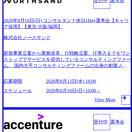
受付中
選考会
善なども推進していただきます。 ＜SE＞ 参画いただく案件
と高い志を持つ女性の皆様に多数ご参画頂きたいと考え、プ
導入している 多文化理解や女性の活躍推進などの取り組
遣・資格取得スクール - 看護師向け人材紹介、コメディカル
はプライム案件メインです。 要件定義～設計～開発～テス
ログラムを開催致します。 「未経験では難しいのではない
み、また、フレックス制度やフリーロケーション制度、フル
向け人材紹介等 - 介護事業者分野 - 介護事業者向け経営支援
ト～リリース・リリース後対応まで一気通貫でご担当いただ
か」、「実際女性はどのように活躍をしているのか」、「ケ
リモート制度などの多様な働き方をサポートする制度が整備
プラットフォーム - 海外分野 - 医療・ヘルスケア関連事業者
きます。 参画当初はご経験に応じたフェーズからご担当い
2026年8月16日(日) コンサルタント休日1Day選考会【キャリ
ース面接の経験がなく対策の仕方が知りたい」などのお声を
されている 2026年8月23日(日) 9:00～18:00終了 2026年8月12
向けマーケティング支援 - グローバルキャリアビジネス等 -
ただき、当社の社員が業務面をサポートしつつ、徐々に対応
ア採用】【東京/大阪/福岡】
たくさんいただいているため、今回のプログラムでは現役の
日(水) 16:00 2026年8月23日(日)にSustainable SCM SU 1day選
事業開発分野 - 健康保険組合向け遠隔保健指導サービス - 企
範囲を広げていただきます。 ＜QAエンジニア＞ 本質的な品
面接官と食事などのカジュアルな交流、実際のプロジェクト
考会を開催いたします。 当SUは「GlobalでのSCM構築」や
業向けリモート産業保健サービス - 高齢者向け食事宅配情報
株式会社ノースサンド
質向上を目的とし、プロジェクトの上流(コンサルティング
のケーススタディ、1対1の模擬面接等、複数のセッションを
「物流・調達コストの構造改革」といった伝統的なテーマに
提供サービス - リフォーム事業者情報提供サービス等 2026
領域)から参画いただきます。 課題選定から顧客への企画提
約1か月の期間に渡り行い、選考にご参加いただきます。コ
留まらずクライアントがこれから取組むべき「グリーントラ
年8月15日(土) 9:00～15:00頃(最大目安) 2026年8月12日(水) 16:
案、そして実行までを一気通貫で支援していただきます。
ンサルタント未経験の方でも、戦略コンサルタントの具体的
ンスフォーメーション」、「サーキュラーエコノミー(循環
新規事業立案から業務改革、IT戦略立案、IT導入までをワン
00 会社説明会→1次面接→最終面接 ※基本的には当日中に合
アジャイル開発を通じて顧客の要望や提案を柔軟に取り入れ
な仕事内容からお話をさせていただきますので、戦略コンサ
経済)」といった社会課題やテーマに対して、グローバル知
ストップでサービスを提供しているコンサルティングファー
否をお伝えしますが、他の面接官の目線をもって判断したい
ながら改善サイクルを回すため、ご自身の提案がサービスに
ルティングにご興味をお持ちの方は、この機会にぜひご応募
見と最新の事例などを基に企業の構造改革と社会価値の創造
ム。 国内大手コンサルティングファームの出身の創業メン
場合など、後日改めて面接をお願いする場合がございます。
直接反映されやすく、高い貢献度を実感できます。 ● 勤務
ください。 ● 応募後のフロー ・書類選考後、対象者の方に
の取り組みを行うプロフェッショナルチームです。 今回1da
バーが、「クライアントの求めていることに対して、もっと
9:00～説明会(30分前後) ↓ 順次1次面接(20分～30分) ↓ 最
地 東京都渋谷区渋谷3丁目6-7 渋谷金王タワー 事業所内禁煙
はWebテストを8月20日までに受験いただきます ・8月21日
y選考対象となるポジションは下記となります。 ・コンサル
自由に誠実に提案できる会社をつくりたい」「胸を張って会
終面接(30分～1時間) ＜終了時間に関して＞ ※個別の進捗状
(入居する施設に喫煙専用室あり) ・就業規則により就業時間
応募期限
2026年8月12日(水) 16:00
までにプログラム参加者をご案内します ・初回プログラム :
タント(調達改革・設備O&M)【SCS SU】 ・コンサルタント
社が好きだと言えるような家族的な組織をつくりたい」とい
況により終了時間は異なりますが最大「15:00頃」の終了を
内の喫煙を全面的に禁止 ・禁煙サポート制度あり オンライ
8月29日(土)10:00～13:30 @ベイン東京オフィス(六本木) ・プ
(ECM/SCM構想・PLM/MES改革)【SSC SU】 ・コンサルタ
う想いで会社を設立 PwC・アクセンチュアといった大手コ
スケジュール
2026年8月16日(日) 10:00～
目安としております。 ※当日の通過人数が多い場合は、間
ン ● 必須要件 以下いずれかのご経験をお持ちの方 ・システ
ログラム期間中はコンサルタントとの食事会、プロジェクト
ント(物流改革/需給プロセス改革)【SSC SU】 ・SCM/ECM
ンサルティングファームをはじめ、SIerや事業会社出身者な
に待ち時間が発生することや、時間が伸びる可能性がござい
ム・ソフトウェア開発経験3年以上 ・要件定義～基本設計な
View More
のご紹介、ケースワークショップなどを実施します ・10月1
データ・プロセス分析・AI活用_Sustainable SCM Strategy Unit
ど、様々な経歴の社員が活躍しており、働きやすく魅力的な
ます。 勤務地問わず オンライン 書類選考を通過された方
ど上流経験2年以上 ・PMO経験2年以上 ● 歓迎要件 ・要件定
7日(土)開催の選考会にて採用面接を実施する予定です ※
(Strategy Consultant職)≪東京・大阪≫ ・コンサルタント(SCS
環境が整っているため、定着率が高いことから「働きがいの
義から詳細設計までのいずれかの上流工程の経験 ・サブリ
ご都合が合わない方は別途調整いたします 初回プログラム :
SUオープンポジション)【SCS SU】 ※当日は全体での会社
ある会社」に4年連続ベストカンパニーに選出されている。
ーダー以上のマネジメント経験 ・お客様との折衝経験、交
ベイン東京オフィス(六本木) ※イベントによりオンラインま
説明などはなく、個別選考のみの実施を予定しています ※1
残業時間は平均30時間程度 事業/IT戦略立案や各種プロジェ
受付中
選考会
渉経験 ・組織課題に対して主体的に業務改善に取り組まれ
たはオフラインの実施 ※東京オフィスのみのご応募となり
名あたりの拘束時間は1時間～最大2時間半程度を想定してい
クトマネジメント、最先端テクノロジーの導入支援までワン
たご経験 ・アジャイル/スクラムへの興味関心 ● 求める人物