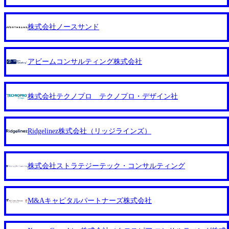
40925204111_caa94e4b-6aae-45a6-a0ce-b98154c816a2_1153x543.
u>ワンプール制</u>を取っており、業界の枠に縛られず様々
webp メンバー情報 (https://www.xspear.co.jp/member/)一部抜粋
な案件にチャレンジ可能 専属の営業部隊がおり、<u>営業活
- 伊勢山 昇吾氏: ベイカレントにてIT戦略立案から実装支援
株式会社ノースサンド
動に工数を割かれることなくデリバリーに注力可能</u> 従
を軸に、様々な業界で新規事業戦略、成長戦略、PMI推進、
業員満足度を非常に重視しており、意にそぐわないプロジェ
業務改革等の幅広いプロジェクトに従事 - 鈴木健仁氏：新卒
クトにアサインされてしまった場合、半強制的に別のプロジ
でベイカレントに入社し最年少ディレクターを経てXspearに
アビームコンサルティング株式会社
ェクトに異動することが可能。その結果、<u>退職率も10％
参画 - 梶田 威人氏：BCG出身。金融業界における戦略策
程度</u>（他社平均は2～30％程度） 残業時間は<u>平均30
定、DX戦略立案、人事組織テーマに強みを持ち、メディ
時間程度。</u>バリューが出ていないから残業代をつけさせ
ア・エンタメ業界においてはDX戦略立案、NFT等の新規事
ないといったことはしない DE&Iにおいては女性活用や外国
株式会社テクノプロ テクノプロ・デザイン社
業立案を得意とする。 - 藏満 一馬氏：アクセンチュア出
人/高齢者/障碍者などさまざまなバックグラウンドを持つメ
身。金融業界を中心に、DX戦略策定、新規事業立案、組織
ンバーの働く環境を整えている SDGsの推進にも積極的で、
変革、規制対応等の幅広いプロジェクトを主導する。 - 天野
プロボノ支援等を行っている 部活動も活発で、多くのクラ
善仁氏：19卒PwC出身。Xspear最年少シニアマネージャー
Ridgelinez株式会社（リッジラインズ）
ブが立ち上がっており、さまざまな役職・所属・組織を超え
社員インタビューページ (https://www.xspear.co.jp/career/intervi
て社員間のネットワーク形成・交流の場となっている <u>教
ews/) 戦略だけのコンサルは終わり──コンサル業界の風雲児
育・研修プログラムが非常に充実</u>しており、自己成長の
に聞く。“これから”のコンサルの在り方 (https://www.business
株式会社ストラテジーテック・コンサルティング
機会も多い DirTuneという社内限定番組があり、新卒紹介、
insider.jp/article/20250205-simplex-xspear/) Xspear Consultingがえ
会社の七不思議紹介等、規模が大きくなっていく中で社員同
るぼし認定を取得 (https://www.agara.co.jp/article/382811) シン
士のつながりを広げる取り組みもしている 今後の成長戦略
プレクスとXspear Consultingが、東京都港区の行政手続き10
M&Aキャピタルパートナーズ株式会社
として海外展開を見据えている。足元のグローバル案件割合
0%デジタル化を支援 (https://www.afpbb.com/articles/-/3520247)
は10％程度だが、英語が得意でグローバル案件に興味がある
【未経験者】 ・年収UPでのオファー ・ワンプールで様々な
方はアサインされるチャンスも大きい。 代表インタビュー h
インダストリーやソリューションを裁量をもって経験できる