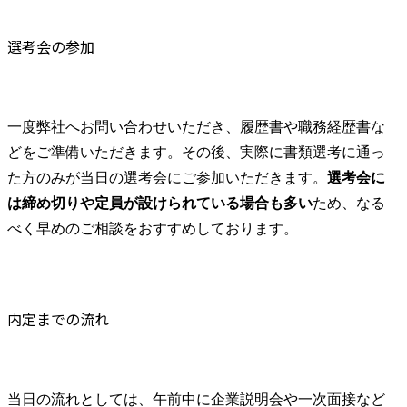
ム(Security Token Offering system)グランドデザイン・実装支
援 ・官公庁:ERPリプレイスに伴うシステム導入支援 ・その
選考会の参加
他:AI子会社「DeepPercept(ディープパーセプト)株式会社」と
連携した先端技術活用支援コンサルティング など ●One pool
制による幅広いプロジェクトへのアサイン 業界・テーマ別
に組織が分かれていないことから、様々な業界・テーマのプ
ロジェクトに参画することができます。アサインメントにつ
一度弊社へお問い合わせいただき、履歴書や職務経歴書な
いても、組織の縦割りなどによる特定ソリューション、要件
どをご準備いただきます。その後、実際に書類選考に通っ
定義などの特定プロジェクトフェーズしかアサインされない
た方のみが当日の選考会にご参加いただきます。
選考会に
状況など、アサインメントの制約がなく、また可能な限り進
行中プロジェクトを全コンサルタントに開示しており、自ら
は締め切りや定員が設けられている場合も多い
ため、なる
希望を出すことも可能です。 自身の強みを元にした実績を
べく早めのご相談をおすすめしております。
積むことで、特定インダストリー/ソリューション/フェーズ
を他領域や上流に広げていくなど、自身の希望に基づいたキ
ャリア設計をすることが可能です。 ●ライフステージに合わ
せて長期的に働くことができる環境 当然のことながらコン
内定までの流れ
サルタントの稼働は法定内で管理しておりますが、自分で毎
月の時間外を選択し宣言できるコミットメントスタイルを導
入しており、ライフステージに合わせて長期的に就業できる
環境を作っています。また、男女問わず育児休暇も積極的に
取得しております。 ●早い昇格スピードと業界最高水準の報
当日の流れとしては、午前中に企業説明会や一次面接など