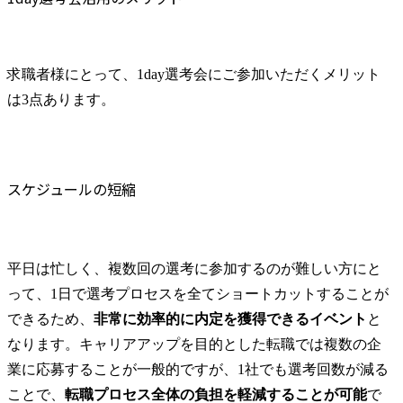
受けながらプロジェクトワークが可能 総合コンサルティン
を、当社の上位職位のコンサルタントに直接ぶつけてみませ
グファームの名の通り、全方位のクライアントに対して様々
んか？ 経営の視座、事業の未来、そして次世代のコンサル
なプロジェクトが存在しており、手を上げれば常に新しいテ
タントに真に求めるものをトップコンサルタントからお話し
ーマのチャレンジ機会を提供している（ワンプール制） そ
いたします。 座談会では、Q&Aセッションを設けます。
求職者様にとって、1day選考会にご参加いただくメリット
のため、全体の離職率10％以下、未経験3年未満の離職率は
「競合の大手ファームとの明確な差別化要因は？」 「当社
は3点あります。
0％と驚異の定着率を誇る 大手ファームと同水準以上の報酬
ならではの強み、そして弱みとは？」 といった、普段は聞
制度であり、ファーム経験者の場合は、転職時報酬アップが
きにくい質問も歓迎しております。 1.会社説明＋座談会 日
基本 強く「個人」の成⾧を重視するカルチャーであり、昇
程 : リアルタイム配信 8月18日(火) 19:00スタート(平日会社
進に枠もなく、今ならReadyになれば上がれる環境となって
説明会兼現場座談会) アーカイブ配信 8月19日(水)
いる 安定した経営環境の下、コンサルティングファームの
12:00スタート、19:00スタート、20:00スタート アーカ
スケジュールの短縮
立ち上げフェーズに関わることができる 豊富な経験を持つ
イブ配信 8月20日(木) 12:00スタート、18:00スタート ※
コンサル経験者の場合は、自らチームを立ち上げることが可
アーカイブ配信におきましても人事担当者への質疑は可能と
能 裁量をもった営業活動、デリバリー活動ができる(スター
なります ※選考参加におきましては、いずれか日程での会
トアップとの協業、新規ソリューションの開発 など) シンプ
社説明会参加が必須条件となります 2.1次面接 8月20日(木)1
平日は忙しく、複数回の選考に参加するのが難しい方にと
レクスの顧客基盤、エンジニアケイパビリティを活かた確度
3:00スタート～19:00スタート ※1次面接の開始時刻は、皆様
の高い事業立ち上げが経験できる 2026年8月22日(土) 10:00
って、1日で選考プロセスを全てショートカットすることが
に予めお伝えさせていただきます。 3.最終面接(1次面接通過
～/13:00～ ・午前の部(1次面接:10:00開始/最終面接:11:30開
者のみ) 最終面接 : 8月20日(木)19:00スタート、20:00スタート
できるため、
非常に効率的に内定を獲得できるイベント
と
始) ・午後の部(1次面接:13:00開始/最終面接:14:30開始) ※い
書類選考通過の案内をいただきましたら、ご希望の面接開始
なります。キャリアアップを目的とした転職では複数の企
ずれも面接所要時間は最大1時間を想定しております。 2026
時刻をエージェント様経由で複数ご提示ください。なお、当
年8月13日(木) 16:00 Xspear Consultingではこの度1Day選考会
業に応募することが一般的ですが、1社でも選考回数が減る
日はコンテンツに変更があること、ご了承ください。 特に
を実施することになりました。 翌週には合否およびオファ
なし カジュアルな服装でご参加ください。 ITコンサルタン
ことで、
転職プロセス全体の負担を軽減することが可能
で