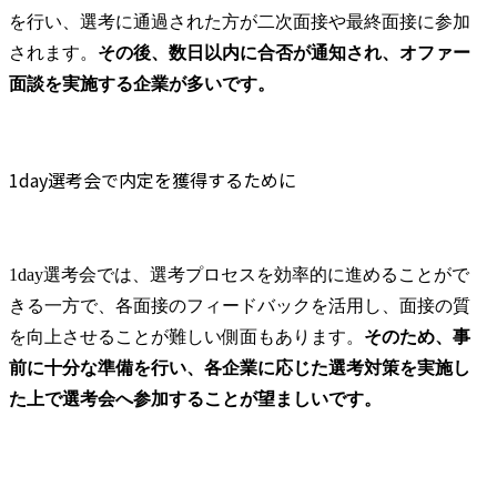
酬体系 相対評価でなく各タイトルに求められる基準と照ら
を行い、選考に通過された方が二次面接や最終面接に参加
し合わせた絶対評価を行っており、上位職位のヘッドカウン
トの問題やグローバル業績の影響など、皆さんの能力とは関
されます。
その後、数日以内に合否が通知され、オファー
係ない部分で評価が決まってしまうことはありません。成果
面談を実施する企業が多いです。
と能力が合えば最短1年で次の職位に昇格となっており、20
代のマネージャー、30代半ばのマネージングディレクターも
多く在籍しています。 ●充実した人材育成制度 入社後にス
キル・マインドセットを学ぶトレーニングや職位別、テーマ
1day選考会で内定を獲得するために
別トレーニングなどコンサルタントとしてバリューを発揮す
るために必要なトレーニングや、自身の課題に合わせて必要
な知見を身につけるための様々なコンテンツを用意していま
す。 また、現在の規模だからこそ経験豊富な経営陣・MD陣
1day選考会では、選考プロセスを効率的に進めることがで
と近くで仕事ができ、一流のコンサルタントの基準値を習得
きる一方で、各面接のフィードバックを活用し、面接の質
できる点が優秀なコンサルタントを育てることに繋がってい
ると自負しております。 ※トレーニングコンテンツ例(一部
を向上させることが難しい側面もあります。
そのため、事
抜粋)※ ・Onboarding Program: コンサルタントとしてのマイ
前に十分な準備を行い、各企業に応じた選考対策を実施し
ンドセット、基礎スキル(リサーチ、Excel/PowerPoint基礎、
た上で選考会へ参加することが望ましいです。
論点設計、ロジカルシンキングなど)を習得いただきます。
・ITベースキャンプ: IT経験の浅い方もスムーズにオンボー
ディングできるよう、業界でも定評のあるシンプレクスの新
入社員研修をカスタマイズし、約1か月にわたりIT知見を高
めるトレーニングを集中して実施します。(要件定義やプロ