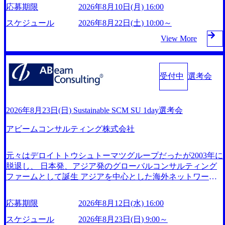
事業を展開する オールインハウスの組織体制をとっており
(https://markezine.jp/article/detail/45446) エンジニアからコンサ
ての経験を活かしながら自らプロダクト開発や自社の業務改
応募期限
2026年8月10日(月) 16:00
及び実行支援 ・ロボティクスソリューションを活用した事
社内で新しい事業開発などの人員調達できる 独立資本経営
ルタントへ。会社に入って、何が変わった？ (https://www.bus
善ができます。(希望者のみとなります) ● BIG4・アクセンチ
業戦略策定及び営業支援 ※その他新規事業や既存デジタル
をとっており、事業創造の自由度が高い https://storage.google
スケジュール
2026年8月22日(土) 10:00～
inessinsider.jp/post-288838) プラダ：ラグジュアリー製品のパ
ュアをはじめとした大手外資系コンサルファーム出身者が多
トランスフォーメーションの案件が多数 ● マネージャー プ
apis.com/our-vision-production.appspot.com/public/images/2024092
ーソナライゼーション (https://www.accenture.com/jp-ja/case-stu
く集まっています ● 平均年齢は35歳で、幅広い年齢の方が
View More
ロジェクトの管理者として、プロジェクト・メンバーの管
5162633_7242d0de-3e54-4f03-b076-00318d5c0dff_1200x644.web
dies/song/prada-luxury-product-customization) 大正製薬：ITカー
活躍しています ● インダストリー・ソリューションで区切
p レバレジーズ株式会社 会社説明資料 (https://speakerdeck.co
理・運営を担う。プロジェクト設計から管理・推進、クライ
ブアウト支援 (https://www.accenture.com/jp-ja/case-studies/consu
られていない組織です(ワンプール制) ● 海外事業拠点をシン
m/leverages/leverages-hui-she-shao-jie-zi-liao-zhong-tu-cai-yong-xia
アントとのコミュニケーション、成果物の品質管理、メンバ
lting/taisho-pharmaceutical)（ストラテジー & コンサルティン
ガポールに設立し、グローバル案件に対応するコンサルティ
ng-ke) 「働く人」「事業・サービス」「カルチャー」など、
ーの育成などを担当。 ● シニアマネージャー 主要なプロジ
受付中
選考会
グ） ソフトバンク：初のオンライン開催「SoftBank World 20
ング体制を構築しています 東京都中央区八重洲2-2-1 東京ミ
レバレジーズのリアルを取り上げています！ (https://melev.lev
ェクトの責任者として、マネージャーの管理、及びプロジェ
20」でマーケ＆営業のDX実現 (https://www.accenture.com/jp-j
ッドタウン八重洲 八重洲セントラルタワー8階 受動喫煙対策
erages.jp/) レバレジーズグローバル、大分県より「外国人留
クト推進を担う。プロジェクト全体の品質管理や、会社経営
a/case-studies/communications-media/softbank)（通信） 経済産業
: 執務室内禁煙、ビル内喫煙室あり WEB ・書類選考を通過
学生等受入環境整備事業委託業務」を受託 (https://prtimes.jp/
の観点から提案活動、社内トレーニングを実施。 ● アソシ
省：事業者の申請手続きを電子化する「保安ネット」を構
された方 ・すでに応募いただいている方で、書類選考を通
2026年8月23日(日) Sustainable SCM SU 1day選考会
main/html/rd/p/000000612.000010591.html) レバレジーズ、モチ
エイトパートナー 主要クライアントの責任者として、大規
築。省庁DXの先進事例を実現 (https://www.accenture.com/jp-j
過し面接・面談未実施の方 ● テクノロジーコンサルタント
ベーション管理システム「NALYSYS」リリース (https://prtim
模/高難易度プロジェクトの統括管理・推進を担う。会社経
a/case-studies/public-service/meti-industry-safety-network)（公共
アビームコンサルティング株式会社
・4年生大学卒業に限る ・大手総合コンサルティングファー
es.jp/main/html/rd/p/000000622.000010591.html) YouTube（【公
営の観点から新規クライアント開拓や社内全体のトレーニン
サービス） カルビー：SAP HANAの導入で基幹システムを
ムのITコンサル部門におけるコンサルティング経験5年以上
式】レバレジーズCh） (https://www.youtube.com/@leveragesC
グ、ナレッジマネジメントを実施。 ● パートナー 複数の主
刷新 (https://www.accenture.com/jp-ja/case-studies/consumer-goods
● 戦略コンサルタント ・4年生大学卒業に限る ・以下のいず
h) レバレジーズで活躍するメンバー紹介！〜 管理職種編 〜
元々はデロイトトウシュトーマツグループだったが2003年に
要クライアントの統括責任者を担う。主に業界/テーマの有
-services/calbee)（消費財・サービス） 世界49カ国に約73万人
れかの実務経験を有する方 - MBB及び戦略ファームでの
(https://www.youtube.com/watch?v=RETwZKac2UI) レバレジー
脱退し、 日本発、アジア発のグローバルコンサルティング
識者としてプロジェクト全体の品質担保やマネジメント全般
以上（2024年5月時点）の社員を擁し、世界120以上の国の企
コンサルティング経験2年以上 - BIG4のStrategy部門におけ
ズで活躍するメンバー紹介！〜 営業職種編 〜 (https://www.y
ファームとして誕生 アジアを中心とした海外ネットワーク
を担当。会社経営の観点から、統括管理を実施。 ● 執行役
業を顧客に売上641億ドルを誇る 日本では2.3万人以上の従業
るコンサルティング経験2年以上 ● 求める人物像 ・高いコミ
outube.com/watch?v=XJ7Eam0onXA) 創業以来黒字を維持し、
を通じ、各国や地域に即したグローバル・サービスを提供し
員 コンサルタントの総括責任者として、プロジェクトに関
員を擁しており(会計系BIG4を上回る規模感)、営業利益率も
ュニケーション能力をお持ちの方 ・最新のトレンド・テー
急成長中でありながら安定した事業を展開し、高い安定性を
ている日系最大級の総合コンサルティングファーム 『Build
わり、クライアントとのリレーションを発展・拡大させるこ
約15％と驚異的な数字となっている、売上・従業員数共にこ
マや事例にキャッチアップし、バイタリティーを持ってチャ
応募期限
2026年8月12日(水) 16:00
持つ企業へと成長している 10年後に1兆円を目指す日本にも
Beyond As One ®.』をブランドメッセージに掲げ、企業や組
とをミッションとする。自社へ提言の質を常に高く担保する
の8年間で4倍近くの成長を遂げていることから、今後も高い
レンジできる方 ・自らコンサル業界やクライアント動向を
なかなかないメガベンチャー。創業から黒字経営。年間13
織の変革を通じて社会や産業の課題を解決し、未来のありた
スケジュール
2026年8月23日(日) 9:00～
責任を担う。 ● 裁量権 弊社は2019年11月に設立され、成長
成長が見込まれる 多くの技術者を抱えており、アビームコ
把握し、クライアントや自社への提案などに積極的に関わる