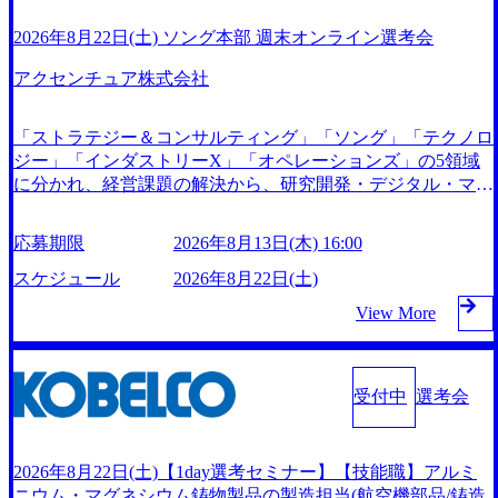
ます。他オフィス希望を含めたご応募はお受けいたしかねま
ます ※1次面接と最終面接の間をなるべく空けないよう調整
ストップでサービスを提供する。「世界をデザインする」と
像 ・リーダーシップが取れる方/一人称で主体的に動ける方
すのでご了承ください ● フルタイムでの職務経歴を2年以上
しておりますが、調整が叶わないケースもございます オン
いうビジョンを掲げ、クライアント目線のきめ細やかな気配
2026年8月22日(土) ソング本部 週末オンライン選考会
・年齢にこだわらず、アドバイスを素直に受け取れる方 ・
お持ちの方で、東京オフィスのコンサルタントポジションに
ライン 書類選考通過者
りで、クライアントが本当に求めていることは何かを追究
推進力のある方
応募意思がある方 ● 英語・日本語ともにビジネスレベルの
し、本当に価値のある成果を提供している。 2015年創業な
アクセンチュア株式会社
方 ※日本語が母国語でない方は日本語能力試験N1または
がら、従業員数が1年で300人強増加の736名(2024年1月)に到
それ相当の上級レベルの日本語力(会話・読解力)
達。上場を目指し、さらに採用のスピードを上げている。
「ストラテジー＆コンサルティング」「ソング」「テクノロ
人にフォーカスをして急成長する唯一無二のコンサルティン
ジー」「インダストリーX」「オペレーションズ」の5領域
グファーム【株式会社ノースサンド 執行役員新山氏、庄司
に分かれ、経営課題の解決から、研究開発・デジタル・マー
氏インタビュー】 (https://my-vision.co.jp/consulting-firm/northsa
ケティング・ITシステムの導入など、コンサルティング領域
nd/interview01) ノースサンドは2015年に設立され、前年比20
からその実行的側面であるITサービスの提供まで一貫して支
5%の売上成長を遂げるなど、急速な成長を遂げている。 ​ 新
応募期限
2026年8月13日(木) 16:00
援する総合系・IT系ファームである あらゆる産業において
規事業立案から業務改革、IT戦略立案、IT導入までをワンス
非常に良質な顧客基盤を築いており、Fortune Global 500社の
スケジュール
2026年8月22日(土)
トップで提供するコンサルティングファームである。 ​- 2025
80％以上の企業をクライアントとして抱えている 手掛けた
年1月時点で従業員数1,209名を擁し、事業拡大を続けてい
View More
プロジェクトは「ファーストリテイリングにおけるグローバ
る。 #### 企業魅力 「人」にフォーカスを当てたコンサルテ
ル化」「資生堂グループのDX化支援」「ヴィヴィアン・ウ
ィング会社として、社員の人間力を強みとしたサービスを提
エストウッドの製品開発」など多岐にわたる コンサルティ
供している。 ​- - 2018年から6年連続で「働きがいのある会社
ング活動のみならず、2021年にはKDDIと合弁会社「ARISE
受付中
選考会
ベストカンパニー」に選出され、社員モチベーションが高い
analytics」を設立し、人工知能とデータアナリティクス技術
と評価されている。 ​ 大手コンサルティングファームやSIe
で新たなイノベーションを創出する活動や、デジタル人材育
r、事業会社出身者など、多様な経歴の社員が活躍してい
成の支援も盛んに行う 採用資料 (https://www.accenture.com/co
2026年8月22日(土)【1day選考セミナー】【技能職】アルミ
る。 年間休日120日以上、完全週休2日制、有給休暇初年度1
ntent/dam/accenture/final/accenture-com/document-2/Accenture-Rec
ニウム・マグネシウム鋳物製品の製造担当(航空機部品/鋳造
0日(消化率46.3%)、特別休暇5日など、充実した休暇制度を