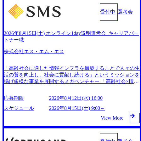
以上 ● 戦略コンサルタント ・4年生大学卒業に限る ・以下
ご了承ください。 ● 当日の流れ 受付 → 会社説明会 → 面接
的に目に見える成果を出すことを信条として、全社戦略やト
を支援 食事・睡眠など可視化 (https://www.nikkan.co.jp/articl
のいずれかの実務経験を有する方 - MBB及び戦略ファー
(会社説明会終了後、随時ご案内) ※全てリモートにて実施し
ランスフォーメーション案件を多く扱っている ベインの社
受付中
選考会
es/view/00694812) “失われた30年”をアビームの｢人的資本経
ムでのコンサルティング経験2年以上 - BIG4のStrategy部
ます。 ※参加される方に個別に当日の面接案内をお送りい
風を体現するものとして「True North」（真北）という言葉
営｣で取り戻したい (https://www.businessinsider.jp/post-283587)
門におけるコンサルティング経験2年以上 ● 求める人物像 ・
たします。 ※通常の選考フローと異なり、事前に適性検査
がよくつかわれる。針が少し東に傾いて見えるTrue Northと
アサヒグループホールディングスのESG価値の可視化を支
高いコミュニケーション能力をお持ちの方 ・最新のトレン
をご受検いただきます。 ● 詳細 デジタルイノベーション事
は磁北ではなく真北、風説や思い込みによる一見正しい答え
援 「インパクト加重会計」を用いて非財務活動の社会的イ
2026年8月15日(土) オンライン1day説明選考会_キャリアパー
ド・テーマや事例にキャッチアップし、バイタリティーを持
業部でのポジションサーチになります。 ご経験やスキル、
や、単に理論的に正しいが実行不可能な答えではなく、企業
ンパクトを算出 (https://prtimes.jp/main/html/rd/p/000000015.000
トナー職
ってチャレンジできる方 ・自らコンサル業界やクライアン
そして適性や志向性に合わせて、以下のいずれかの役割でご
と社会の最大価値を追求した本当の答えを提供したい、とい
123981.html) NECから独立して20年近く成長を続けており、
ト動向を把握し、クライアントや自社への提案などに積極的
活躍いただきます。 ※本求人はレバテック株式会社の雇用
うベインのコンサルティングにおける信念であり、カルチャ
株式会社エス・エム・エス
2022年3月期の連結売上高は991億円、1,000億円突破が目前
に関わることができる方 ・スケジューリング(優先順位付け
となります。 ※案件によっては客先に出向いての作業も発
ーにもなっている。 海外オフィスとの連携が多く、海外プ
となった 2023年4月1日時点でグループ従業員数は7523人
含む)など、ビジネスベーシックスキルが習得できている方
生します。 ＜ITコンサルタント＞ Webアプリケーション、S
ロジェクトへのアサインや海外オフィスへのトランスファー
と、国内でも有数の規模のコンサルティング会社となり、今
「高齢社会に適した情報インフラを構築することで人々の生
aaS系の領域において、大手・ベンチャー・スタートアップ
制度などが充実している。東京オフィスに来るグローバルメ
後も成長性が大きくみられる 日本企業的な柔らかい雰囲気
活の質を向上し、社会に貢献し続ける」というミッションを
企業に対する課題解決支援を行います。 直近の案件では、
ンバーも多く、グローバル・ワンチームで活動している。プ
が特徴的で、従業員方の人柄の良さや未経験者への充実した
掲げ多様な事業を展開するメガベンチャー 「高齢社会×情
大規模基幹システムにおける最上流のPoC(概念実証)支援か
ロボノ活動にも力を入れており、これまで多くのNPO・NG
オンボーディング支援(入社時に10日間の間みっちりとコン
報」を切り口として「介護」「医療」「ヘルスケア」「シニ
ら構想策定、開発マネジメント支援までを一気通貫で担当し
Oなどの非営利団体に無償でコンサルティングを提供してい
サルの基礎を支援)を魅力に感じ、他Big4ではなくアビーム
アライフ」の領域で、40以上のサービスを開発・運営 16期
ています。 生成AIなどの最新技術とシステムを活用し、顧
る。 2026年8月29日(土) の対面Kick-offイベントを皮切りに1
応募期限
2026年8月12日(水) 16:00
を選ぶ方も多数 アビームといえばSAPをはじめとしたシス
連続で増収増益を達成し、海外では17ヵ国で事業を展開 今
客の業務革新と効率化の実現に貢献します。 ＜PL/PM＞ 顧
か月程度のプログラム ※初回プログラム : 8月29日(土)10:00
テム、とイメージされることもあるが実態としては経営戦略
後も既存事業の拡大・成長と新規事業の開発を進めていく予
スケジュール
2026年8月15日(土) 9:00～
客の要望を深くヒアリングし、企画構想からアジャイル開発
～13:30 2026年8月12日(水) 16:00 Bain & Company Tokyoで
策定や新規事業立案などのトップラインを上げるための戦略
定 優秀層にはどんどん事業立ち上げを任せていく社風。エ
による開発支援までを一気通貫で推進していただきます。
は、「Tokyo Be Bold Program (女性候補者向け選考支援プロ
View More
案件も多く存在 特にスポーツ&エンターテイメント領域では
ス・エム・エス出身の起業家も多く、SMSマフィア（Paypal
プロジェクト提案・推進の中核として、企画・要件定義から
グラム)」を実施いたします。クライアントに斬新なソリュ
Big4に先んじて注力し、業界内で大きな存在感を誇る 社員
マフィアのもじり）という単語も存在 https://stalgie.co.jp/sms-
テストまでの一連の工程における管理業務に加え、最上流で
ーションを提供し、複雑な経営課題を解決するために、チー
の多様化する生活スタイルやライフイベントに対応した働き
mafia-map/ (https://stalgie.co.jp/sms-mafia-map/) ＜主な事業内容
の現状分析、顧客ヒアリング、戦略策定、技術選定、品質改
ムのダイバーシティは欠かせません。是非、ユニークな視点
やすい職場環境を実現するため、さまざまなサポート制度を
＞ - キャリア分野 - 介護職向け求人情報・人材紹介・人材派