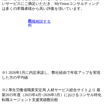
いサービスにご満足いただき、MyVisionコンサルティング
は多くの求職者様から高い評価を頂いています。
無
転職相談する
料
※1 2026年1月に内定承諾し、弊社経由で年収アップを実現
した方の平均値
※2 厚生労働省職業安定局 人材サービス総合サイトより 最
新2025年度（2025年4月~2026年3月）におけるコンサル特化
転職エージェント支援実績数比較