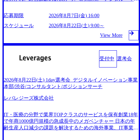
およびURLを共有させていただきます ・面接および条件面
域におけるAIを活用した事業戦略検討支援 ・新規ICT事業戦
ケティング・ITシステムの導入など、コンサルティング領域
談ともに、どの時間開始となってもご対応いただけるよう、
略策定支援 ・スマートシティ領域における地域活性アプリ
からその実行的側面であるITサービスの提供まで一貫して支
候補者様のご予定をご都合いただけますと幸いです ※1day
応募期限
2026年8月7日(金) 16:00
企画支援及び実行支援 ・ロボティクスソリューションを活
援する総合系・IT系ファームである あらゆる産業において
選考会のご参加希望の方は、事前にGAB試験を受検いただ
用した事業戦略策定及び営業支援 ※その他新規事業や既存
非常に良質な顧客基盤を築いており、Fortune Global 500社の
スケジュール
2026年8月22日(土) 9:00～
きます(受験期限は1day選考会実施日の3日前まで)。 ※ただ
デジタルトランスフォーメーションの案件が多数 ● コンサ
80％以上の企業をクライアントとして抱えている 手掛けた
し、30代以上のコンサルファーム経験3年以上の方はGAB受
View More
ルタント プロジェクトにおける個人のタスク管理及び遂行
プロジェクトは「ファーストリテイリングにおけるグローバ
検免除、書類選考のみ。 書類選考通過後に、GAB試験に合
を担う。主な作業としては、仮説検証からクライアント向け
ル化」「資生堂グループのDX化支援」「ヴィヴィアン・ウ
格している方へ1day選考会当日のご案内をさせていただきま
資料のドラフト作成、プロジェクトにおける課題/リスク管
エストウッドの製品開発」など多岐にわたる コンサルティ
す。 急速なグローバル化により既存事業では成長戦略を描
理などを担当。 ● シニアコンサルタント プロジェクトメン
ング活動のみならず、2021年にはKDDIと合弁会社「ARISE
受付中
選考会
く事が困難になった大手企業をサポートするため、新規事業
バーとしてプロジェクトの一領域を担う。主な作業として
analytics」を設立し、人工知能とデータアナリティクス技術
立案や既存事業のトランスフォーメーション戦略を中心にコ
は、As-Is分析、仮説構築や施策立案、クライアントの上位
で新たなイノベーションを創出する活動や、デジタル人材育
ンサルティングサポートいたします。 (1)既存または新規大
層向けの報告資料・ディスカッションペ ーパーの作成など
成の支援も盛んに行う 採用資料 (https://www.accenture.com/co
2026年8月22日(土) 1day選考会_デジタルイノベーション事業
手事業会社から依頼された「経営戦略」等のコンサルティン
を担当。 ● 裁量権 弊社は2019年11月に設立され、成長期と
ntent/dam/accenture/final/accenture-com/document-2/Accenture-Rec
本部/渋谷/コンサルタント/ポジションサーチ
グ支援を行います。クライアントは各業界上位5社をターゲ
いわれるフェーズにあります。 事業・組織を拡大していく
ruiting-Brochure.pdf#zoom=50) 女性の活躍について (https://ww
ットとし、特にCXOクラスから「新規事業戦略」「既存事
時期のため、メンバーや組織がスケールしていく過程を体感
w.accenture.com/content/dam/accenture/final/careers/corporate/docu
レバレジーズ株式会社
業のトランスフォーメーション」の依頼を多数いただいてい
ment/women-brochure.pdf#zoom=50) 社員発信のキャリアブロ
できます。 また、希望者はパートナー以外でも大手役員の
ます。 (2)「SIerやPMO支援を積極的に獲得しない」、弊社
グ (https://www.accenture.com/jp-ja/blogs/japan-careers-blog) 江川
方へのセールスにも参加できる環境です。 自ら案件を取
がプライムである「戦略」案件をメインとしたコンサルティ
IT・医療の分野で業界TOPクラスのサービスを保有創業18年
社長が語る「105点経営」 (https://business.nikkei.com/atcl/gen/1
り、プロジェクト体制を作っていくことも可能です。 ● 事
ングを行います ＜プロジェクト一部抜粋＞ ・海外事業(新
で年商1000億円規模の急成長中のメガベンチャー 日本の年
9/00604/021600008/) 規模拡大で成功する理由【コンサル業界
業会社機能にも携われる 弊社にはコンサルティング事業以
規・既存)事業のビジネスモデル検討支援 ・金融領域におけ
齢生産人口減少の課題を解決するための海外事業、IT事業、
俯瞰マップ】 (https://diamond.jp/articles/-/346218) 大手広告代理
外にもSaaSプロダクト・メディア・地方創生事業があるた
るAIを活用した事業戦略検討支援 ・新規ICT事業戦略策定支
医療・介護事業、若手キャリア、新規事業といった40以上の
店出身者などマーケティングのトップ人材が集結するワケ
め、上記事業に携わることも可能です。コンサルタントとし
援 ・スマートシティ領域における地域活性アプリ企画支援