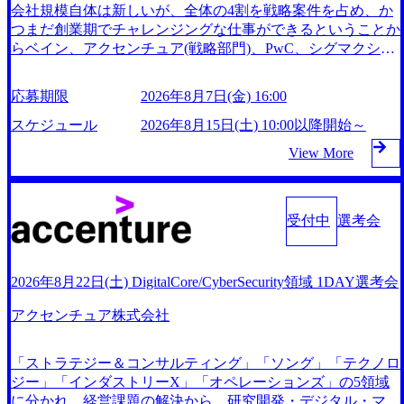
会社規模自体は新しいが、全体の4割を戦略案件を占め、か
面談それぞれ最大1時間を想定しております ・実施前日まで
つまだ創業期でチャレンジングな仕事ができるということか
に日程およびURLを共有させていただきます ・面接および
らベイン、アクセンチュア(戦略部門)、PwC、シグマクシ
条件面談ともに、どの時間開始となってもご対応いただける
ス、IBM、リッジラインズなど大手ファームからも優秀層が
よう、候補者様のご予定をご都合いただけますと幸いです
続々ジョインするピュアな戦略を伸ばす新興ファーム。 事
※1day選考会のご参加希望の方は、事前にGAB試験を受検
応募期限
2026年8月7日(金) 16:00
業会社機能へ携われる可能性※SaaSプロダクト、地方創生、
いただきます(受験期限は1day選考会実施日の3日前まで)。
メディアなど リモート比率99%、福岡や北海道在中者もい
スケジュール
2026年8月15日(土) 10:00以降開始～
※ただし、30代以上のコンサルファーム経験3年以上の方は
て働きやすい環境※コンサルクラスから 製造業、金融業、
GAB受検免除、書類選考のみ。 書類選考通過後に、GAB試
View More
通信業界に強みがあり、ヘルスケアな業界は広げていく予定
験に合格している方へ1day選考会当日のご案内をさせていた
インセンティブ支給という他社にはない制度 ワンプール制
だきます。 急速なグローバル化により既存事業では成長戦
を敷く、柔軟な組織 2026年8月15日(土) 10:00以降開始～ 202
略を描く事が困難になった大手企業をサポートするため、新
6年8月7日(金) 16:00 ※枠が限られておりますので、ご応募い
受付中
選考会
規事業立案や既存事業のトランスフォーメーション戦略を中
ただいてもご対応できない可能性がございます ※コンサル
心にコンサルティングサポートいたします。 (1)既存または
タント未経験 or IT未経験と判断させていただいたご応募者
新規大手事業会社から依頼された「経営戦略」等のコンサル
様については、1dayではなく通常選考でのご案内とさせてい
2026年8月22日(土) DigitalCore/CyberSecurity領域 1DAY選考会
ティング支援を行います。クライアントは各業界上位5社を
ただきます ● 面接(1次・最終を一度の面接で実施) ※面接終
ターゲットとし、特にCXOクラスから「新規事業戦略」
了しましたら、後日弊社担当者より結果についてご連絡させ
アクセンチュア株式会社
「既存事業のトランスフォーメーション」の依頼を多数いた
ていただきます。 ● 一日で最終面接まで完了する選考会と
だいています。 (2)「SIerやPMO支援を積極的に獲得しな
なります 内定の判断がつかなかった場合、後日面接や面談
い」、弊社がプライムである「戦略」案件をメインとしたコ
「ストラテジー＆コンサルティング」「ソング」「テクノロ
のお時間をいただく場合がございます ● 面接、条件面談そ
ンサルティングを行います ＜プロジェクト一部抜粋＞ ・海
ジー」「インダストリーX」「オペレーションズ」の5領域
れぞれ最大1時間を想定しております ・実施前日までに日程
外事業(新規・既存)事業のビジネスモデル検討支援 ・金融領
に分かれ、経営課題の解決から、研究開発・デジタル・マー