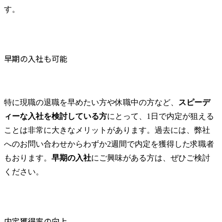
ーを出すことを想定した選考会となっておりますので、ご興
ト(役職問わず) ・IT戦略立案/IT中長期ロードマップ策定 ・
す。
味を持ちの方はぜひご参加くださいませ。 1次面接 → 最終
全社クラウド基盤グランドデザイン策定 ・全社デジタルト
面接 → 内定 当社はシンプレクス・ホールディングス(プラ
ランスフォーメーション企画構想 ・業務/組織/システムの現
イム上場)が2021年4月に設立したConsulting×Technologyが真
状分析/RPA選定/導入/実装 ・プライベート/パブリッククラ
に融合したコンサルティングファームです。 単に理想を描
ウド導入 ・AI活用による業務効率化/業務再構築 ・IoTを活
くのではなく、真に必要な実現可能な戦略を具現化し、その
用したデジタルワークスタイル変革案企画 ・Disruptive Tech
早期の入社も可能
後クライアントが自走できるまで支援するスタイルを貫いて
nologyを活用した新規事業の立案/推進 など ・創業フェーズ
います。そのようなスタイルに共感した経験豊富なメンバー
に参画し、コアメンバーとして会社を一緒に創り上げていき
が多く参画し、クライアントの変革に貢献を続けています。
たい ・サービスやソリューションに捉われず、顧客が真に
その支援スタイルと高いクオリティの戦略立案、高い技術力
求めるサービスを提供したい ・様々な業種業界でのプロジ
特に現職の退職を早めたい方や休職中の方など、
スピーデ
があるからこそ実現できる実行力を多くのクライアントから
ェクトに参画し、自身のスキルアップを図りたい ・エンジ
ィーな入社を検討している方
にとって、1日で内定が狙える
支持をいただいており、更なる支援依頼を受けていることか
ニア経験を活かして要件定義や提案、企画といった上流工程
ら、その期待に応えるべく、私たちと共に組織の成長とクラ
にチャレンジしたい ・コンサルのみならず新規事業開発に
ことは非常に大きなメリットがあります。過去には、弊社
イアントの変革に貢献していただける仲間を求めています。
も興味があり、ゆくゆくはチャレンジしてみたい オンライ
へのお問い合わせからわずか2週間で内定を獲得した求職者
当社は戦略・業務・IT等、様々なテーマでクライアントの支
ン(Teams) ● 必須(MUST) ・システム開発(インフラ/アプリ問
もおります。
早期の入社
にご興味がある方は、ぜひご検討
援を行なっている総合コンサルティングファームです。クラ
わず)経験あるいはITコンサルティング経験をお持ちの方(2
イアントは保険・証券、製造業、通信メディアなどの民間企
年以上) ・論理的思考能力、高いコミュニケーション能力 ・
ください。
業にとどまらず、公共分野に至るまで多種多様です。 ま
業務システムを利用したサービス提供 ・クライアントとの
た、事業をリードする経営陣・MD陣は開発経験のあるテク
顧客折衝経験 ● 歓迎(WANT) ・顧客の課題に対する深い分析
ノロジー知見に長けたメンバーと、クライアントに価値提供
力と問題解決に向けたアプローチ構築力 ・会社と成長して
するためには戦略やビジネスモデル構築に加え、それを支え
いく意欲の高い方 ・チームリーダー経験をお持ちの方 ・中
内定獲得率の向上
る質の高いアプリケーションや技術力が必要であると強く理