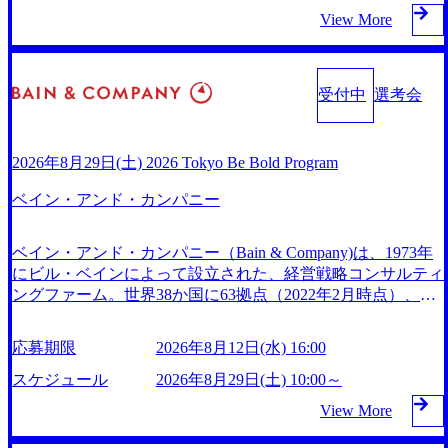
0%成長 https://storage.googleapis.com/our-vision-production.appsp
い姿を実現するとともに、クライアント変革の確実な実現と
期といわれるフェーズにあります。 事業・組織を拡大して
ンサルティングに続いて日本国内2番目にSAP認定コンサル
ことができる方 ・スケジューリング(優先順位付け含む)な
View More
ot.com/public/images/20251030164405_5c527843-d227-4df8-b86c
社会的価値及び経済的価値の追求にも貢献 NECとの戦略的
いく時期のため、メンバーや組織がスケールしていく過程を
タント制度の有資格者数が多く、特にIT領域に強みを持つ
ど、ビジネスベーシックスキルが習得できている方
-5587f843fdf6_1200x471.webp https://storage.googleapis.com/our-
資本提携も実現して、現在はNECのグループ会社であり、
体感できます。 また、希望者はパートナー以外でも大手役
グローバルのポジションに自由に応募できる社内の転職ツー
vision-production.appspot.com/public/images/20251030164946_dc
戦略、業務改革、IT、組織・人事、アウトソーシングなどの
員の方へのセールスにも参加できる環境です。 自ら案件を
ル「キャリアズ・マーケットプレイス」が存在し、本ツール
0888f6-0539-4887-84d7-34c8d8544226_1200x666.webp 年間100
専門知識と、豊富な経験を持つ約6,000名を超えるプロフェ
受付中
選考会
取り、プロジェクト体制を作っていくことも可能です。 ●
を活用で上司の引き留めを受けずに移動が可能である（異動
億円規模の投資の元、10以上もの新規事業を立ち上げている
ッショナルを有する 金融、製造、流通、エネルギー、情報
事業会社機能にも携われる 弊社にはコンサルティング事業
者は年間約1,000名） 残業時間や有休取得率など約10項目を
ため様々な業界を経験することが可能 社内転職が活発であ
通信、公共事業など幅広い分野をクライアントとしている S
以外にもSaaSプロダクト・メディア・地方創生事業があるた
数値化することで、実行前後で離職率を半減させることに成
り、多様なスキルを1社で身に着けることが可能 事業開発・
AP領域においては日本市場No.1を誇り、全世界で6,400件以
め、上記事業に携わることも可能です。コンサルタントとし
2026年8月29日(土) 2026 Tokyo Be Bold Program
功した 18時以降の会議を原則禁止としているほか、在宅勤
運用を内包かする「オールインハウス」型の組織体。社内ス
上、日本国内で企業最多の5,399件のSAP認定コンサルタン
ての経験を活かしながら自らプロダクト開発や自社の業務改
務制度の全社展開、ハラスメント抑止に向けた研修の拡充、
カウトや社内公募制度を用いて主体的かつ柔軟なキャリア形
ト資格を取得している また、日本国内企業として最多の3,20
ベイン・アンド・カンパニー
善ができます。(希望者のみとなります) ● BIG4・アクセンチ
社外窓口設置など徹底的な仕組み化を推進する 育休取得率
成が可能。 https://storage.googleapis.com/our-vision-production.a
0件のSAP S/4HANA®認定コンサルタント資格も保有、さま
ュアをはじめとした大手外資系コンサルファーム出身者が多
は男性65%、女性100%と全国平均を上回る実績を持ち、女
ppspot.com/public/images/20251030165942_70f09968-1b27-43e6-
ざまな業界・業種でのプロジェクト実績と蓄積されたノウハ
く集まっています ● 平均年齢は35歳で、幅広い年齢の方が
b849-1cd107c4f488_1200x698.webp ## 働き方／WLB／待遇 内
性の管理職率も21.8%（2023年12月時点）とフレキシブルな
ベイン・アンド・カンパニー（Bain & Company)は、1973年
ウを基に独自の方法論やテンプレートを開発し、それらを活
活躍しています ● インダストリー・ソリューションで区切
装8億円超のかっこいいオフィスがあり、 働き甲斐のあるラ
働き方を提供 2026年8月22日(土) 9:00～19:30頃 ※選考会参加
にビル・ベインによって設立された、経営戦略コンサルティ
用してお客様に最適なSAPコンサルティングサービスを提供
られていない組織です(ワンプール制) ● 海外事業拠点をシン
ンキング、新卒注目ランキング受賞歴多数 あえての未上場
人数により変動 2026年8月7日(金) 16:00 参加予定DTE ① MR
ングファーム。世界38か国に63拠点（2022年2月時点）、東
する https://storage.googleapis.com/our-vision-production.appspot.c
ガポールに設立し、グローバル案件に対応するコンサルティ
であり株主からの圧力がないため事業創造の自由度が高く、
S-IMS(旧ITXO-IMS) ② TS&T(旧TS&A) ③ CyberSecurity ④ IE
京オフィスは1982年に開設。 「コンサルタントがクライア
om/public/images/20240925132728_996dc8f2-7d54-42b9-a7ae-8c5
ング体制を構築しています 東京都中央区八重洲2-2-1 東京ミ
赤字事業でも投資して長期的な成長を若手に任せられる環境
S ⑤ ITS-Fukuoka ⑥ AMS-PRD ⑦ AMS-H&PS オンライン (Te
ントにお届けするのは単なるレポートではなく、『結果』で
32c52d3d8_1200x678.webp アビームコンサルティング会社資
ッドタウン八重洲 八重洲セントラルタワー8階 受動喫煙対策
応募期限
2026年8月12日(水) 16:00
対面でのコミュニケーションメリットを重視するため出社勤
ams)
ある。」この原則のもと、ベインは1973年に創業された。ク
料 (https://www.abeam.com/content/dam/abeam/jp/ja/about/compan
: 執務室内禁煙、ビル内喫煙室あり WEB 書類選考通過後
務。1日の労働時間平均9.2時間、有休消化率81%(2024年度の
ライアントが不確かな未来の中、競争に勝てるよう、カスタ
スケジュール
2026年8月29日(土) 10:00～
y/ABeamConsultingCompanyProfile_jpn_4.pdf) 『SAP AWARD
に、GAB試験に合格している方 ● テクノロジーコンサルタ
年間データ、エンジニア組織） 2026年8月22日(土) 10:00～最
マイズされた戦略を策定し、クライアントと共に、提言を具
OF EXCELLENCE 2024』において優秀賞「プロジェクト・
ント ・4年生大学卒業に限る ・大手総合コンサルティングフ
View More
長16:00 2026年8月10日(月) 16:00 ※応募者が定員を上回る場
体的な行動に落とし込んでいる。 徹底した「結果主義」を
アワード」を受賞 (https://prtimes.jp/main/html/rd/p/000000010.0
ァームのITコンサル部門におけるコンサルティング経験5年
合は、厳正なる審査の上参加者を決定させていただきます。
標榜。クライアントのフルポテンシャル実現を目標に、具体
00123981.html) アビームコンサルティング、社員の健康改善