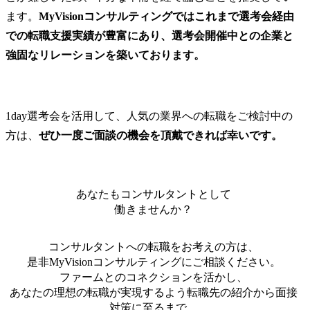
等の業務経験2年以上 ・IT/DX領域のコンサルティングに興
ます。
MyVisionコンサルティングではこれまで選考会経由
味関心を有していること ●歓迎経験 ・システムインテグレ
での転職支援実績が豊富にあり、選考会開催中との企業と
ーターでの就業経験2年以上 ●人物像 ・強い当事者意識を持
ち、セルフスターターであること
強固なリレーションを築いております。
1day選考会を活用して、人気の業界への転職をご検討中の
方は、
ぜひ一度ご面談の機会を頂戴できれば幸いです。
あなたもコンサルタントとして
働きませんか？
コンサルタントへの転職をお考えの方は、
是非MyVisionコンサルティングにご相談
ください。
ファームとのコネクションを活かし、
あなたの理想の転職が実現するよう転職先の紹介から面接
対策に至るまで、