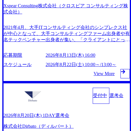
ご案内差し上げますので、ご確認下さい。 二次面接結果
け事業を展開している 機械・エンジニアリング領域で事業
刷新 (https://www.accenture.com/jp-ja/case-studies/consumer-goods
Xspear Consulting株式会社（クロスピア コンサルティング株
は、給与明細3ヶ月分等の書類提出から3日程度を目処に、メ
展開 多種多様な製品設計技術や独自のプロセス技術を用い
-services/calbee)（消費財・サービス） 世界49カ国に約73万人
式会社）
ールにてご案内差し上げます。 東京都中央区銀座4丁目12−1
て、顧客の生産活動の効率化や社会課題の解決に貢献 環境
以上（2024年5月時点）の社員を擁し、世界120以上の国の企
5 歌舞伎座タワー 7F 大阪府大阪市北区梅田三丁目2番2号 J
負荷低減を実現するLNG燃料船向けの圧縮機や原発の廃炉
業を顧客に売上641億ドルを誇る 日本では2.3万人以上の従業
2021年4月、大手ITコンサルティング会社のシンプレクス社
Pタワー大阪17F 福岡県福岡市中央区天神1-1-1 アクロス福
にともなう廃棄物処理ビジネスなど、変化の激しい現代にお
員を擁しており(会計系BIG4を上回る規模感)、営業利益率も
が中心となって、大手コンサルティングファーム出身者や有
岡12F 【本社】上記本社もしくは東京近郊のクライアント先
いて新たに見られるニーズにも幅広く対応している 製鉄所
約15％と驚異的な数字となっている、売上・従業員数共にこ
名テックベンチャー出身者が集い、「クライアントにとって
プロジェクトにより他拠点の案件にリモートで参画いただく
における自家発電のノウハウを発展させ電力事業を拡大 地
の8年間で4倍近くの成長を遂げていることから、今後も高い
真のデジタルトランスフォーメーションを創造したい」とい
こともあります 【関西支社】上記関西支社もしくは大阪近
域社会や地球環境に貢献するため、各事業部と連携し、安
成長が見込まれる 多くの技術者を抱えており、アビームコ
う想いの下で立ち上げた新鋭ファーム テクノロジーがビジ
郊のクライアント先 プロジェクトにより他拠点の案件にリ
定・高効率なエネルギー供給と、環境負荷の低減を両立させ
ンサルティングに続いて日本国内2番目にSAP認定コンサル
応募期限
2026年8月13日(木) 16:00
ネスの成功に大きな影響力を持つDX時代において、20年以
モートで参画いただくこともあります 【福岡営業所】上記
ている クリーンな都市型発電所の実現で、地域と一体とな
タント制度の有資格者数が多く、特にIT領域に強みを持つ
上にわたってFintech業界を中心に最先端テクノロジーを提供
スケジュール
2026年8月22日(土) 10:00～/13:00～
福岡営業所もしくは福岡近郊のクライアント先 プロジェク
ったエネルギーの有効活用に挑戦している 2026年8月22日
グローバルのポジションに自由に応募できる社内の転職ツー
してきたシンプレクスのノウハウを活かしつつ、あらゆる業
トにより他拠点の案件にリモートで参画いただくこともあり
(土) 9:00～11:15開始 ※先着順で調整 ※10分前集合 2026年8
ル「キャリアズ・マーケットプレイス」が存在し、本ツール
View More
種・業界のクライアントの企業価値の最大化を支援するため
ます ※受動喫煙対策 本社は【敷地内禁煙(屋内・外、喫煙可
月13日(木) 16:00 ● コンテンツ 会社説明(大安)、面接(60分)、
を活用で上司の引き留めを受けずに移動が可能である（異動
に、戦略策定、組織改革、人材育成、業務改善、実行支援な
能場所あり)】だが、配属先により異なる オンライン ●以下
筆記試験(120分)、アンケート記入 合計所要時間3時間 ● 応募
者は年間約1,000名） 残業時間や有休取得率など約10項目を
どのコンサルティングサービスを一気通貫で提供するのが特
のいずれかに該当 ・IT領域におけるエンジニアの実務経験1
後のフロー 書類選考通過の場合、選考時間については別途
数値化することで、実行前後で離職率を半減させることに成
徴（いわゆる総合コンサルティングファーム） 社名の由来
受付中
選考会
年以上 ※設計～開発のご経験(アプリ/インフラ不問) ・プロ
ご案内させていただきます。 大安製造所(三重県いなべ市 ※
功した 18時以降の会議を原則禁止としているほか、在宅勤
は”DXエリアにSpir（槍）を指して切り開く””simplexないで
ジェクトマネジメント経験(3年以上) ・コンサルティングフ
三岐線梅戸井駅 徒歩約10分) ※交通費支給なし ※自動車可 ●
務制度の全社展開、ハラスメント抑止に向けた研修の拡充、
は金融以外の領域にX（クロス）していく”という位置づけ
ァーム出身 ・ビジネスレベルの英語力 ・マネジメント経験
学歴 高校卒業以上 ● 必須 下記いずれかのご経験を有する方
社外窓口設置など徹底的な仕組み化を推進する 育休取得率
一昔前は金融が強い企業として認知されていたが、現在金融
・PMO経験 ・向上心が強く、新しいことにも果敢にチャレ
2026年8月20日(木) 1DAY選考会
・工場での勤務のご経験 ・製造業での勤務のご経験 ・業界
は男性65%、女性100%と全国平均を上回る実績を持ち、女
の売上割合は全体の3割。現在はToC事業を始め、パブリッ
ンジできる方 ・クライアントや上司、メンバーからの指摘
問わずチームでの業務遂行経験のある方
性の管理職率も21.8%（2023年12月時点）とフレキシブルな
ク、製造業、通信、エンタメ、教育、保健など幅広く強みの
株式会社Dirbato（ディルバート）
や要望を素直に受け止め、改善提案できる方
働き方を提供 2026年8月22日(土) 面接枠 ①10時開始、②11時