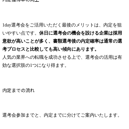
級以上の英語力をお持ちの方
解したMBBや外資系総合ファームStrategy部門出身者が融合
し、戦略立案からその実行までEnd to Endで支援を行ってお
ります。 業界を代表する大手企業を中心としたクライアン
トに対し、テクノロジーを活用した経営課題解決を支援する
1day選考会をご活用いただく最後のメリットは、内定を狙
コンサルティングサービスに従事いただきます。 また、組
いやすい点です。
休日に選考会の機会を設ける企業は採用
織の柔軟性が高いため、希望があればメンバークラスであっ
意欲が高いことが多く、書類選考後の内定確率は通常の選
ても案件獲得に向けた提案活動に関わることができます。
例として下記のようなプロジェクトに参画いただきます。 ●
考プロセスと比較しても高い傾向にあります。
主なプロジェクト事例(一部抜粋) ※ご経歴やご希望を参考に
人気の業界への転職を成功させる上で、選考会の活用は有
アサインを決定しております。 ・エンターテイメント企業:
効な選択肢の1つになり得ます。
新規事業立案支援/ダイナミクスプライシングを活用した事
業構想及び販売戦略立案支援 ・製造メーカー:IoT、AIによる
アナリティクス活用推進/データ駆動型経営実現に向けたDX
構想策定～実行支援 ・メディア:NFT等の新規事業戦略立案
内定までの流れ
支援 ・コングロマリット:創業事業から転換後の事業戦略・
R&D戦略・組織再編の事例研究を通じた中長期いR&D戦略
策定 ・専門商社:SaaS新サービスの事業戦略策定支援 ・海運:
DX戦略の具体化とプロジェクト推進支援(プライシングプロ
セスの半自動化/データ集約とポートフォリオ検討支援) ・金
選考会参加までと、内定までに分けてご案内いたします。
融業:ネット証券ビジネスのM&A検討支援及び買収後のPMI
(システム・オペレーション構築支援) ・証券業:STOシステ