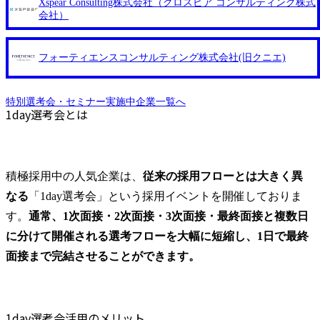
Xspear Consulting株式会社（クロスピア コンサルティング株式
ttps://note.com/dirbato/n/n0a040c36b128 Forbes JAPAN BrandVoic
・上流工程、先端技術を学べる環境 【コンサルファーム経
会社）
e Studio 「使命はテクノロジーで企業の可能性を引き出すこ
験者】 ・専門領域に軸足を置きながら、他領域にもチャレ
と。日本に求められるITコンサルタントという伴走者」 http
ンジできる環境 ・タイトルアップでのオファー ・現職ファ
s://forbesjapan.com/articles/detail/67452 Forbes JAPAN BrandVoice
ームより高いオファー年収 ・実力主義でプロモーションで
フォーティエンスコンサルティング株式会社(旧クニエ)
Studio 「コンサル業界におけるIT人材価値再興。Dirbatoの最
きる（ダブルスキップもあり） ・週に1度のアサインｍｔｇ
前線パートナーが切り開くテクノロジーの変革」 https://forbe
でこまめに社員のキャリアについて検討してもらえる。結
sjapan.com/articles/preview/68657?preview=TAI1oir8Coe5Df3zuZ
特別選考会・セミナー実施中企業一覧へ
果、なりたいキャリアを反映できるｐｊにアサインしてもら
htd24YfH72/ZzdmBTIEMOnWUWREjOFLO1IL1KPEi4dgCbb F
1day選考会とは
える ・シンプレクスというテクノロジーに強い部隊がいる
orbes JAPAN BrandVoice Studio 「求めるのは、競争と連帯 。
ため、エンジニアの視点からも協業しクライアントへ価値提
IT特化の急成長ファーム・Dirbatoの社員支援」 https://forbesja
供できる ・デリバリー中心の案件もあればセールス中心の
pan.com/articles/detail/69848 MyViision企業インタビュー① http
案件もあり、個々の裁量や得意領域に合わせた売り上げの立
s://my-vision.co.jp/consulting-firm/dirbato/interview01 MyViision企
積極採用中の人気企業は、
従来の採用フローとは大きく異
て方を選べる ここ1年で社員数60名⇒100名超、売上今期18
業インタビュー② https://my-vision.co.jp/consulting-firm/dirbato/i
億円⇒来期30億円（いずれも約170％アップ）と急成長中の
なる
「1day選考会」という採用イベントを開催しておりま
nterview02 2026年8月20日(木) 12:00～最長21:00終了 2026年8
ファームである また、成長中ファームのため優秀な上司の
月17日(月) 16:00 ※定員となり次第締め切らせていただきま
す。
通常、1次面接・2次面接・3次面接・最終面接と複数日
近くで働けるチャンスも多い(ボストン・コンサルティン
す。その場合は通常選考でのご案内をさせていただきます。
に分けて開催される選考フローを大幅に短縮し、1日で最終
グ・グループ出身者等 (https://www.xspear.co.jp/member/taketo_
会社の雰囲気を確認した上で選考に臨まれたい方、転職活動
kajita/)） 多様なメンバー、多様なプロジェクトによる自己成
面接まで完結させることができます。
が終盤に差し掛かっており1日で合否判断を出したい方な
長機会が多く、新たなチャレンジが可能 100名規模にも関わ
ど、複数のご要望をいただきましたため、この度1日選考会
らず、外資系戦略コンサルティングファームや総合系コンサ
を開催することとなりました。 「本当にこの会社で成長で
ルティングファームをはじめ、メーカー、ITベンチャー、外
きるのか？」 「なぜクライアントは、競合の大手ファーム
資系金融機関など多彩な出自で構成されており、常に刺激を
1day選考会活用のメリット
ではなく"この会社"を選ぶのか？」 その最も核心的な問い