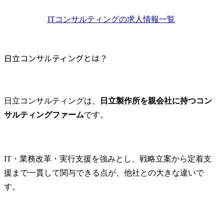
「製造業のDXを推進するには何から着手する？」
であり、国内外のプロジ
の新規の訪問
「システム導入が現場に浸透しない原因は？」
ェクトや当社事業の成長
それ以外で
ITコンサルティング
の求人情報一覧
を知財戦略の立案・実行
ージングや
「業務改善を進める際に重要なポイントは？」
を通じて推進します。

どを狙い、
「データ活用を定着させるにはどうすべき？」
これまでの業務経験を活
活用や広範
日立コンサルティングとは？
「レガシーシステム刷新を進める際の課題は？」
かし、新たな領域に挑戦
ス提供を行
日立コンサルティングのケース面接で評価されやすい人物像
したい方や専門領域を拡
大したい方のご応募をお
論理性だけでなく実行視点を持っている人
待ちしています。

IT・DXをビジネス課題と紐づけて考えられる人
日立コンサルティングは、
日立製作所を親会社に持つコン
現場理解を踏まえてコミュニケーションできる人
サルティングファーム
です。
部署の主な業務

・ビジネス推進に向けた
仮説思考を持ちながら柔軟に議論できる人
知的財産戦略の策定・推
日立コンサルティングのケース面接を突破するための対策方法
進(新しいビジネス(社内ベ
DX・IT・業務改革の基礎知識を整理する
IT・業務改革・実行支援を強みとし、戦略立案から定着支
ンチャーを含む)の立ち上
フレームワークを使える状態にしておく
げ段階からの戦略策定支
援まで一貫して関与できる点が、他社との大きな違いで
援、ビジネス拡大に向け
「結論→理由→具体例」で端的に話す練習をおこなう
す。
た戦略の策定・実行・検
現場定着・運用まで踏み込んで考える癖をつける
証等)

模擬面接でフィードバックを受ける
・知的財産活動の強化・