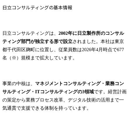
日立コンサルティングのケース面接を対策するならMyVisionを活用する
最適化(相談対応のAI化・
日立コンサルティングの基本情報
DX化等、法務・知財にお
日立コンサルティング特有の選考傾向を把握できる
ける当社事業支援・貢献
ケース面接の模擬対策を受けられる
のための各種施策の企
DX・ITコンサル転職に強い支援を受けられる
画・立案・実施等)

日立コンサルティングは、
2002年に日立製作所のコンサル
・国内外の知財業務対応
志望動機・転職理由まで一貫してブラッシュアップできる
(特許及び商標の調査・出
ティング部門が独立する形で設立
されました。本社は東京
まとめ
願・活用に関する業務等)

都千代田区麹町に位置し、従業員数は2026年4月時点で677
日立コンサルティングのケース面接に関するよくある質問
・知財紛争対応・管理(知
名（※）規模まで拡大しています。
日立コンサルティングのケース面接ではフェルミ推定も出題されますか？
的財産権の活用、権利侵
害の予防やトラブル等に
日立コンサルティングではケース面接が実施されないこともありますか？
関する各種プロジェクト
支援、相談対応等)

事業の中核は、
マネジメントコンサルティング・業務コン
サルティング・ITコンサルティングの3領域
です。経営計画
主な仕事の概要

・新しいビジネスや社内
の策定から業務プロセス改革、デジタル技術の活用まで一
ベンチャーの立ち上げ段
気通貫で支援できる体制を持っています。
階から、知的財産担当者
として、ビジネスの拡大
に向けた戦略の策定・実
行・検証を通じて事業成