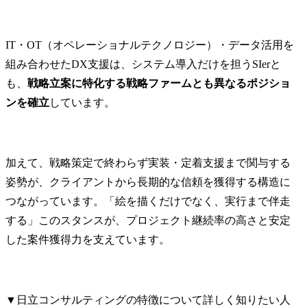
び商標の調査・出願・活
用に関する業務を担当
し、知的財産権の適切な
IT・OT（オペレーショナルテクノロジー）・データ活用を
取得と管理を実施しま
組み合わせたDX支援は、システム導入だけを担うSIerと
す。

も、
戦略立案に特化する戦略ファームとも異なるポジショ
技術動向の把握と競合分
析を通じて、効果的な知
ンを確立
しています。
財ポートフォリオの構築
と維持を図ります。

・知的財産権の活用促進
と権利侵害予防におい
加えて、戦略策定で終わらず実装・定着支援まで関与する
て、各種プロジェクトへ
姿勢が、クライアントから長期的な信頼を獲得する構造に
の支援と相談対応を実施
つながっています。「絵を描くだけでなく、実行まで伴走
し、知財トラブルの未然
防止と適切な対応を行い
する」このスタンスが、プロジェクト継続率の高さと安定
ます。

した案件獲得力を支えています。
社内外の専門家との連携
により、リスク最小化と
事業継続性の確保を最優
先とした対応を実施しま
▼日立コンサルティングの特徴について詳しく知りたい人