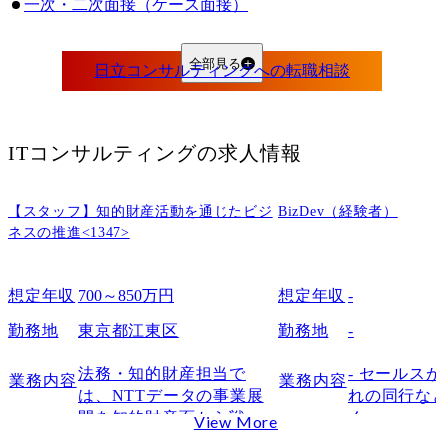
一次・二次面接（ケース面接）
最終面接
日立コンサルティングの転職難易度は高い？
全部見る
日立コンサルティングの転職難易度が高いといわれる理由
日立コンサルティングの中途採用倍率
未経験から日立コンサルティングへ転職できる？
ITコンサルティング
の求人情報
日立コンサルティングのケース面接は難しい？
日立コンサルティングでケース面接が実施される理由
【スタッフ】知的財産活動を通じたビジ
BizDev（経験者）
一般的な戦略コンサルのケース面接との違い
ネスの推進<1347>
日立コンサルティングのケース面接で見られるポイント
日立コンサルティングのケース面接で出題されやすいテーマ
想定年収
700～850万円
想定年収
-
DX推進・業務改革に関するケース
勤務地
東京都江東区
勤務地
-
製造業・社会インフラ領域に関するケース
システム導入後を踏まえたケース
法務・知的財産担当で
- セールス
業務内容
業務内容
は、NTTデータの事業展
れの同行な
現場課題の整理を求めるケース
開を知的財産面から戦略
く。

View More
日立コンサルティングのケース面接で実際に聞かれやすい質問例
的に支援する重要な部門
イメージとし