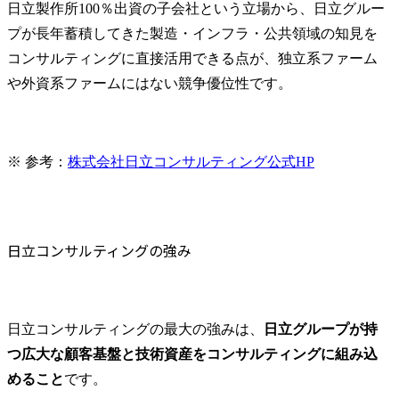
日立製作所100％出資の子会社という立場から、日立グルー
長を支援します。

プが長年蓄積してきた製造・インフラ・公共領域の知見を
各事業部門との密接な連
携により、事業特性に応
コンサルティングに直接活用できる点が、独立系ファーム
じた最適な知財戦略を立
や外資系ファームにはない競争優位性です。
案し、競争優位性の確保
と事業リスクの最小化を
実現します。

・法務・知財業務の高度
※ 参考：
株式会社日立コンサルティング公式HP
化と効率化を目的とし
て、相談対応のAI化・DX
化等の各種施策を企画・
立案し、当社事業支援・
日立コンサルティングの強み
貢献に向けた実施を推進
します。

業務プロセスの標準化、
自動化及び最適化によ
日立コンサルティングの最大の強みは、
日立グループが持
り、より戦略的な知財業
務への注力を可能とする
つ広大な顧客基盤と技術資産をコンサルティングに組み込
環境整備を行います。

めること
です。
・国内外における特許及