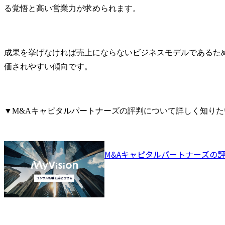
力人材)の調達

・パートナ
る覚悟と高い営業力が求められます。
3.BPのアサインメントコ
の連携によ
ントロール(自組織内に一
ブラッシュア
定数の常駐BPを保持して
・自社事業
おり、彼らのアサイン先
ムとの連携
成果を挙げなければ売上にならないビジネスモデルであるた
を調整)

ジング支援

価されやすい傾向です。
3.BPの活躍・定着化に向
● 新規パート
けたスキル・コンピテン
・協業可能
シーの育成

リストアッ
4.BP関連情報の可視化と
ローチ戦略の
▼M&Aキャピタルパートナーズの評判について詳しく知り
関係者への情報共有

・新規パー
5.BP活用におけるコンプ
の提案活動
ライアンスの啓蒙・追求

締結までの
6.これらBP管理の「ある
ス推進

M&Aキャピタルパートナーズの
べき姿」の構築と実現

上記ご経験
を担当いた
・まずは部門長の下で仕
事に就き、当社の調達プ
ロセスを習得しながら当
機能組織の理念(ミッショ