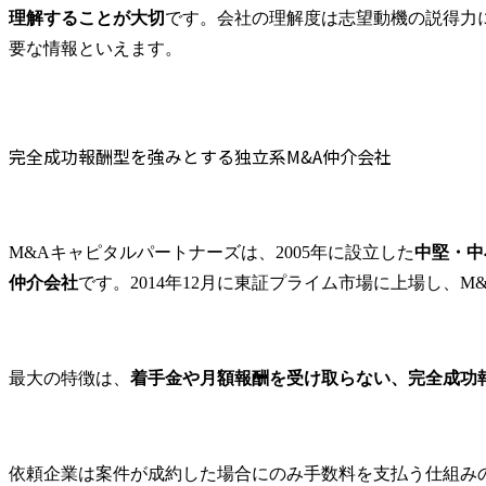
仕事内容

拓を中心に
理解することが大切
です。会社の理解度は志望動機の説得力
M&A・コンサル業界の選考対策に強い
・ビジネスパートナー
行をリード
要な情報といえます。
(BP)の管理に「求められ
ます。

企業ごとの評価ポイントを踏まえて対策できる
る期待・業務のあるべき
【具体的には･
年収交渉やキャリア設計まで支援を受けられる
姿」を常に考え、現場か
● 既存パー
まとめ
らのリクエストに基づく
係強化

M&Aキャピタルパートナーズの面接に関するよくある質問
調達を中心にBPの管理業
・既存ビジ
完全成功報酬型を強みとする独立系M&A仲介会社
務全般を担っていただき
ー企業との
M&Aキャピタルパートナーズの面接は圧迫気味ですか？
ます。

ュニケーシ
M&Aキャピタルパートナーズでは英語力は必要ですか？
関係構築

・仕事は大きく6点があり
・パートナ
M&Aキャピタルパートナーズは、2005年に設立した
中堅・中
ます。

ーズのヒア
仲介会社
です。2014年12月に東証プライム市場に上場し、
1.協力会社(取引先)の新規
自社案件の提
開拓、協力会社との良好
・ パートナ
な関係の構築等を含む戦
化に向けた支
略的取引先管理

出、商談協
最大の特徴は、
着手金や月額報酬を受け取らない、完全成功
2.現場(事業部門およびコ
など)

ーポレート部門)から挙が
● 営業支援
る外部人材調達ニーズの
向けた活動

適切な把握、およびニー
・パートナ
依頼企業は案件が成約した場合にのみ手数料を支払う仕組み
ズにマッチしたBP(=即戦
創出・商談化