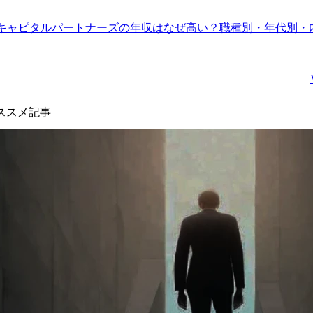
する提言や支援を行うほ
引先管理、再委託管理、
か、行政等による政策広
契約管理、情報セキュリ
Aキャピタルパートナーズの年収はなぜ高い？職種別・年代別・
報や事業運営支援を行い
ティ管理等の統一的なガ
ます。

バナンス体制の構築を進
めている中で今後は日本
業務の具体例

国内だけでなく、アジ
・ワークエンゲージメン
ア、インド、欧州、米州
トに関する調査研究

を含むグローバル拠点へ
ススメ記事
・職務給・ジョブ型雇用
の展開を見据え、一体的
等雇用管理に関する調査
に推進する必要がありま
研究

す。

・最低賃金に関する調査
これらを推進するため、
研究、人的資本投資に関
国内外のステークホルダ
する国内外調査

ーと連携しながら、パー
・リカレント教育に関す
トナー協業の推進とガバ
る調査研究・実践支援

ナンス強化の双方を担う
・女性活躍に関する公的
人材を募集いたします。

事業運営支援

●入社後のアサイン想定
・各種産業・地域におけ
務

る人材需給推計・スキル
※ご経験・スキルに応じ
マップ構築

て担当範囲を決定しま