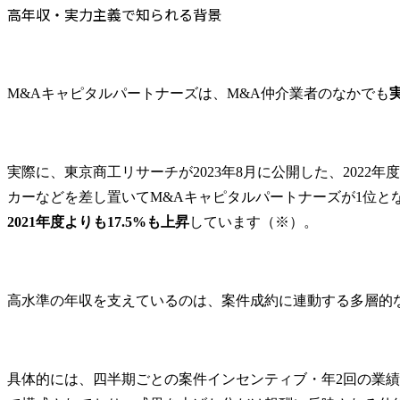
ン)・ビジョン・バリュ
高年収・実力主義で知られる背景
ー、そして当社の事業特
性や課題を理解いただき
ます(約3ヶ月間)。

これらのキャッチアップ
M&Aキャピタルパートナーズは、M&A仲介業者のなかでも
(必要な知識の実装)と共に
担務範囲を拡大いただ
き、自らの力で業務遂行
できる自信と実力を備え
実際に、東京商工リサーチが2023年8月に公開した、202
たうえで、主体的に機能
カーなどを差し置いてM&Aキャピタルパートナーズが1位と
全体を牽引するキャリア
2021年度よりも17.5%も上昇
しています（※）。
を目指していただきま
す。

配属部門

高水準の年収を支えているのは、案件成約に連動する多層的
経営管理本部 事業支援部
具体的には、四半期ごとの案件インセンティブ・年2回の業績連