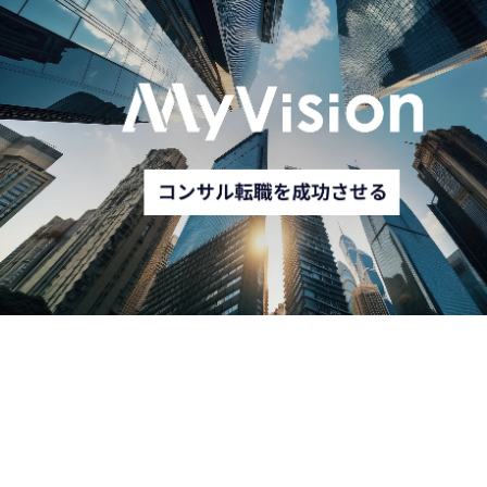
想定年収
750～1,200万円
勤務地
東京都中央区
以下のいずれか、または
FY2030を見据えたグロ
業務内容
複数の業務を担当いただ
バル成長戦略の実現に向
きます

け、外部パートナーとの
View More
View Mo
協業エコシステム拡大
雇用・労働、教育・産業
と、海外拠点を含むサー
人材育成、少子高齢社会
ドパーティガバナンス強
等分野を中心とする調査
化の両立が重要な経営課
研究・事業推進支援

題となっています。

官公庁・自治体・産業団
当社では、大手SIer、コ
体等からの受託を中心
サルティングファーム、
に、調査研究や実証事業
ITベンダー等との戦略的
を通じた制度・政策等の
パートナーシップを通じ
課題分析、政策企画・政
て事業成長を推進する一
策評価・制度改善等に関
方、海外拠点における取