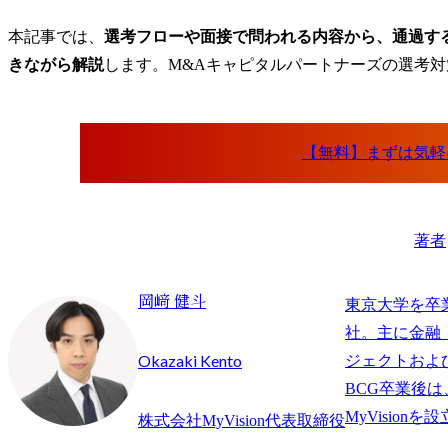
本記事では、
選考フローや面接で問われる内容から、通過す
きながら解説
します。M&Aキャピタルパートナーズの選考
著者
岡﨑 健斗
東京大学を卒
社。主に金融
Okazaki Kento
ジェクトおよ
BCG卒業後
株式会社MyVision代表取締役