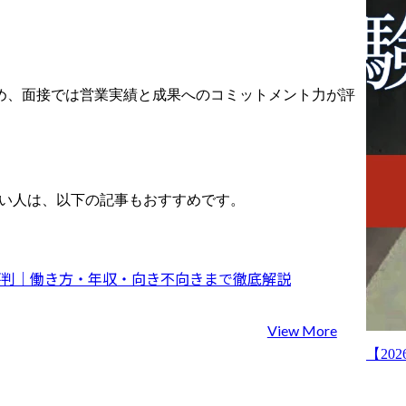
ー営業担当と
る提案内容の
 <プレイヤー業務>

ップ

・登録面談/登録対応(フリ
部・営業チー
ーランス向け)

によるクロー
登録希望者との面談を通
め、面接では営業実績と成果へのコミットメント力が評
じて、スキルセット・こ
ナーの開拓

れまでのプロジェクト経
性のある企業
験・得意領域を把握しま
プおよびアプ
す。「次にどんな案件に
策定

入ると市場価値が上がる
たい人は、以下の記事もおすすめです。
トナー候補へ
か」「どの単価・稼働感
、商談、契約
が最適か」といった視点
一連のプロセ
も踏まえ、今後の案件選
びの軸をすり合わせま
評判｜働き方・年収・向き不向きまで徹底解説
に併せて業務
す。

だきます。
・プロジェクトマッチン
View More
グ(アサイン業務)

企業から寄せられるプロ
【2
ジェクト内容(期間/フェー
ズ/体制/求めるロールな