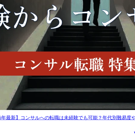
・少子化対策等分析業務
す。

など

入社後は、既存運用の理
解から入り、改善・標準
政策知見をベースとした
化・制度設計へと段階的
企業・業界団体等に対す
に担当領域を広げていた
るコンサルティング

だく想定です。

人材不足や働き方などに
・国内外のパートナー企
課題を抱える企業・業界
業とのリレーション構築
団体や、今後の事業戦略
および協業推進

検討に際しての労働政策
・戦略パートナーとの定
動向、労働市場に関する
例会議運営、案件・人材
情報の活用ニーズを持つ
マッチング活動の支援

企業・団体に対し、蓄積
・新規および既存アライ
された政策研究に係る知
アンスの管理・運用支援

見、ノウハウや有識者ネ
・海外拠点へのサードパ
ットワーク等を用いて、
ーティリスク管理プロセ
実践的な情報提供を行
スの展開・定着支援

い、企業・団体の意思決
・取引先審査、再委託管
026年最新】コンサルへの転職は未経験でも可能？年代別難易度
定や戦略立案を支援しま
理、契約管理、セキュリ
す。

ティ・財務・供給力評価