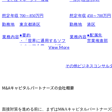
高い目標環境をやり切れる覚悟
M&Aキャピタルパートナーズの面接で聞かれやすい質問
想定年収
700～850万円
想定年収
450～700万円
志望動機に関する質問
勤務地
東京都港区
勤務地
港区
営業実績・成果に関する質問
ストレス耐性・働き方に関する質問
●要約

●配属先

業務内容
業務内容
M&A業界理解を問う質問
・「世界に通用するソフ
営業推進部

トウエア企業」、「経営
M&Aキャピタルパートナーズの面接・課題選考の特徴
View More
管理システム市場のセン
当社の代表
ケース面接よりも営業思考を見られる傾向が強い
タープレイヤー」を目指
ョンである
経営者視点での仮説構築が求められる
す当社において、システ
でBP推進室長
その他ビジネスコンサル
数字感覚と意思決定スピードが評価される
ム導入の要件定義や構築
と、パート
および製品開発に関与す
行・推進を
M&Aキャピタルパートナーズの面接を突破するための対策方
る外部人材(技術者・有識
ンです。

過去成果を定量化して整理する
者)を調達・管理する業務
室長と連携
M&Aキャピタルパートナーズの会社概要
M&A業界・中小企業課題を理解しておく
(組織)を主体的にリードい
存パートナ
想定質問をもとに模擬面接をおこなう
ただきます。

化、社内事
のパートナ
転職エージェントを活用して選考傾向を把握する
●詳細

支援、新規
面接対策を進める前に、まずはM&Aキャピタルパートナー
M&Aキャピタルパートナーズへの転職でMyVisionを活用す