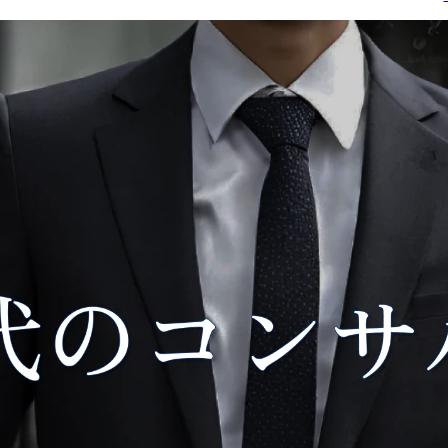
等の運用高度化

業務の具体例

・グローバル統一プラッ
・人材確保に向けた労働
トフォーム導入・展開プ
市場動向に関する情報提
ロジェクトへの参画

供・戦略立案支援

●職務変更の範囲

・雇用類似就業者に関す
会社の定める業務に従事
る保護等政策動向に係る
する。

情報提供・提言支援

ただし会社規程に基づき
・専修学校等統廃合戦略
出向を命じることがあ
に係る戦略立案支援

り、その場合は出向先の
・外国人材に関する法政
定める業務とする。
策動向に係る情報提供な
ど