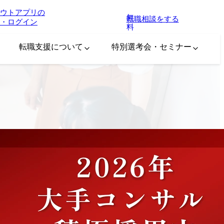
ウトアプリの
無
転職相談をする
・ログイン
料
転職支援について
特別選考会・セミナー