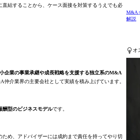
、現場での実
ェクト”へ、スピーディー
に直結することから、ケース面接を対策するうえでも必
していただき
につなぐこと。それがこ
M&
のポジションのミッショ
解説
･･】

ンです。

トナーとの関
「この案件には、どんな
スキルが必要か」

ネスパートナ
「誰なら、このプロジェ
定期的なコミ
クトを動かせるか」

オ
ョンを通じた
を瞬時に見極め、最短で
ベストな組み合わせを導
ーの課題・ニ
きます。

小企業の事業承継や成長戦略を支援する独立系のM&A
リングおよび
M&A仲介業界の主要会社として実績を積み上げています。
案

業務詳細

ーの売上最大
フリーランスのコンサル
援(案件創
タント・ITエンジニアを
業、情報提供
中心に、プロ人材と企業
報酬型のビジネスモデル
です。
プロジェクトの“ベストな
・売上拡大に
出会い”をつくりつつ、チ
ーム全体のアウトプット
ー経由の案件
をリードするポジション
のため、アドバイザーには成約まで責任を持ってやり切
の推進

です。
