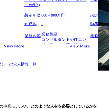
ニア紹介)
想定年収
600～900万円
想定年収
-
勤務地
-
勤務地
-
業務概要

業務内容
業務内容
コンサルタントやITエン
ジニアなど、第一線で活
View More
View More
直轄のポジシ
躍する約5万人のフリーラ
営業推進部内
ンス人材を、大手企業を
(女性)のも
中心としたプロジェクト
タント
の求人情報一覧
ナー戦略の実
へ最適にアサインしてい
担うポジショ
く仕事です。

法
いわゆる「転職エージェ
しながら、既
ント」とは異なります。

ーとの関係強
1人の転職をじっくり支援
業部・営業へ
するのではなく、“今すぐ
ーマッチング
動けるプロ”を“すぐに必
パートナー開
要としている企業プロジ
ズの事業モデルや、
どのような人材を必要としているかを
るメリット