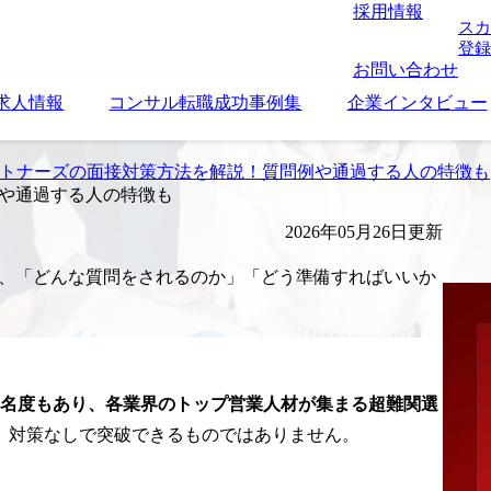
採用情報
スカ
登録
お問い合わせ
求人情報
コンサル転職成功事例集
企業インタビュー
ートナーズの面接対策方法を解説！質問例や通過する人の特徴も
例や通過する人の特徴も
2026年05月26日更新
の、「どんな質問をされるのか」「どう準備すればいいか
知名度もあり、各業界のトップ営業人材が集まる超難関選
、対策なしで突破できるものではありません。