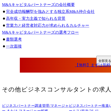
M&Aキャピタルパートナーズの会社概要
完全成功報酬型を強みとする独立系M&A仲介会社
高年収・実力主義で知られる背景
営業力と経営者対応力が求められるカルチャー
M&Aキャピタルパートナーズの選考フロー
書類選考
一次面接
二次・最終面接
内定・オファー面談
全部見
M&Aキャピタルパートナーズの面接難易度
転職難易度が高いといわれる理由
倍率が高くなりやすい背景
未経験からでも転職できるのか
その他ビジネスコンサルタント
の求
M&Aキャピタルパートナーズの面接で見られるポイント
営業として成果を出せる再現性
ビジネスパートナー調達管理/マネージャ
ビジネスパートナー推進
経営者と対話できる論理性と胆力
ー または マネージャー候補
ールス)担当/26-41