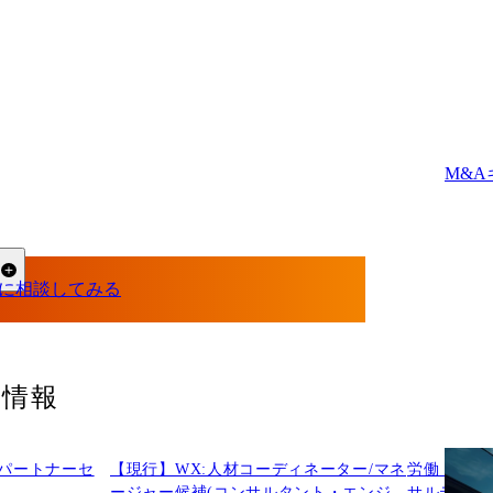
M&
る
人情報
(パートナーセ
【現行】WX:人材コーディネーター/マネ
労働・教育
ージャー候補(コンサルタント・エンジ
サルティン