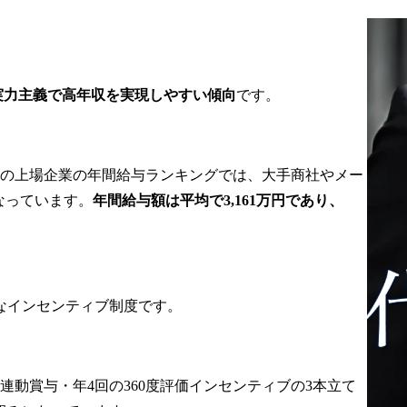
ど)を紐解き、どのフリー
ランスが最適かを検討し
ます。エンジニア・コン
サルのスキル構造を素早
く理解し、最短でベスト
実力主義で高年収を実現しやすい傾向
です。
なペアを見つけることが
求められます。

・パートナー企業とのリ
レーション/案件開拓

2年度の上場企業の年間給与ランキングでは、大手商社やメー
既存クライアントの人
なっています。
年間給与額は平均で3,161万円であり、
事・現場責任者・PMなど
と日常的にコミュニケー
ションを取り、今後発生
しそうなニーズや新規プ
ロジェクト情報をキャッ
なインセンティブ制度です。
チアップします。関係性
を深めることで、「人が
必要になったらまず
INTLOOPに相談する」状
動賞与・年4回の360度評価インセンティブの3本立て
態をつくります。

・参画後のフォロー/リレ