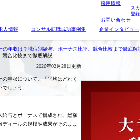
採用情報
スカ
登録
お問い合わせ
求人情報
コンサル転職成功事例集
企業インタビュー
ーの年収は？職位別給与、ボーナス比率、競合比較まで徹底解
、競合比較まで徹底解説
2026年02月28日更新
ーの年収について、「平均はどれく
いでしょう。
ス給与とボーナスで構成され、総額
当ディールの規模や成果がそのまま