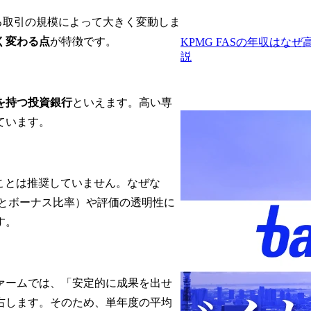
する取引の規模によって大きく変動しま
く変わる点
が特徴です。
KPMG FASの年収は
説
を持つ投資銀行
といえます。高い専
ています。
ぶことは推奨していません。なぜな
スとボーナス比率）や評価の透明性に
す。
ァームでは、「安定的に成果を出せ
右します。そのため、単年度の平均