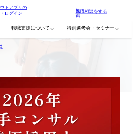
ウトアプリの
無
転職相談をする
・ログイン
料
転職支援について
特別選考会・セミナー
説