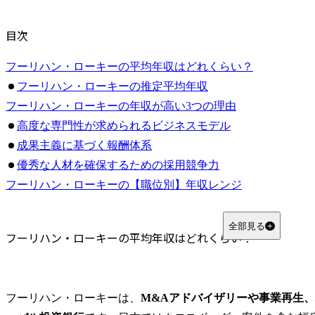
目次
フーリハン・ローキーの平均年収はどれくらい？
フーリハン・ローキーの推定平均年収
フーリハン・ローキーの年収が高い3つの理由
高度な専門性が求められるビジネスモデル
成果主義に基づく報酬体系
優秀な人材を確保するための採用競争力
フーリハン・ローキーの【職位別】年収レンジ
アナリストの年収
アソシエイトの年収
全部見る
フーリハン・ローキーの平均年収はどれくらい？
ヴァイスプレジデントの年収
ディレクターの年収
マネージングディレクターの年収
フーリハン・ローキーは、
M&Aアドバイザリーや事業再生
フーリハン・ローキーの年収とボーナス