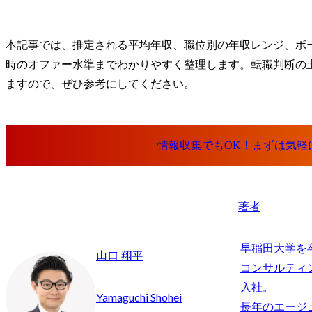
本記事では、推定される平均年収、職位別の年収レンジ、ボ
時のオファー水準までわかりやすく整理します。転職判断の
ますので、ぜひ参考にしてください。
著者
早稲田大学を
山口 翔平
コンサルティ
入社。

Yamaguchi Shohei
長年のエージ