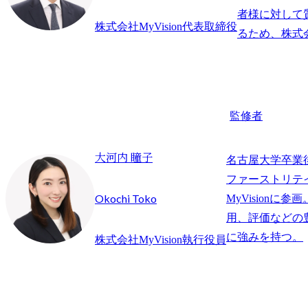
者様に対して
株式会社MyVision代表取締役
監修者
大河内 瞳子
名古屋大学卒業
ファーストリテイ
Okochi Toko
MyVisionに
用、評価などの
に強みを持つ。
株式会社MyVision執行役員