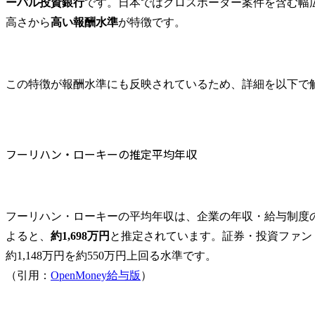
ーバル投資銀行
です。日本ではクロスボーダー案件を含む幅
給与構成：ボーナス比率が非常に高い
高さから
高い報酬水準
が特徴です。
ボーナスは会社の業績と個人の成果に直結
【競合比較】他の投資銀行と比べて年収は高い？
バルジ・ブラケットとの比較
この特徴が報酬水準にも反映されているため、詳細を以下で
他のブティック系ファームとの比較
フーリハン・ローキーへの転職を成功させるポイント
高度な財務・会計知識の習得
選考対策の徹底
フーリハン・ローキーの推定平均年収
投資銀行・コンサル特化のエージェントを活用する
コンサルへの転職ならMyVisionへ
まとめ
フーリハン・ローキーの平均年収は、企業の年収・給与制度のデー
フーリハン・ローキーに関するよくある質問
よると、
約1,698万円
と推定されています。証券・投資ファン
フーリハン・ローキーは激務ですか？
約1,148万円を約550万円上回る水準です。

フーリハン・ローキーへは未経験から転職できますか？
（引用：
OpenMoney給与版
）