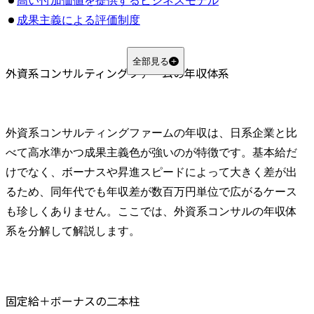
高い付加価値を提供するビジネスモデル
成果主義による評価制度
世界水準の給与体系
人材投資を重視するカルチャー
全部見る
外資系コンサルティングファームの年収体系
長時間労働と高い負荷への対価
役職別の外資コンサル年収レンジ一覧
アナリスト／ビジネスアナリスト
外資系コンサルティングファームの年収は、日系企業と比
アソシエイト／コンサルタント
べて高水準かつ成果主義色が強いのが特徴です。基本給だ
マネージャー
けでなく、ボーナスや昇進スピードによって大きく差が出
パートナー（ディレクター）
るため、同年代でも年収差が数百万円単位で広がるケース
外資コンサル主要ファームの年収比較
も珍しくありません。ここでは、外資系コンサルの年収体
マッキンゼーの年収
系を分解して解説します。
アクセンチュアの年収
BCG（ボストン・コンサルティング・グループ）の年収
デロイト トーマツ コンサルティングの年収
PwCコンサルティングの年収
固定給＋ボーナスの二本柱