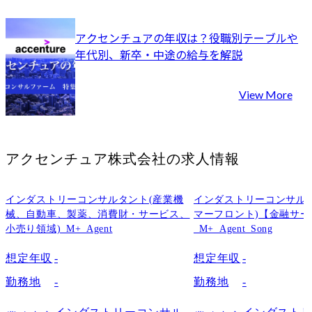
アクセンチュアの年収は？役職別テーブルや
年代別、新卒・中途の給与を解説
View More
アクセンチュア株式会社
の求人情報
インダストリーコンサルタント(産業機
インダストリーコンサル
械、自動車、製薬、消費財・サービス、
マーフロント)【金融サ
小売り領域)_M+_Agent
_M+_Agent_Song
想定年収
-
想定年収
-
勤務地
-
勤務地
-