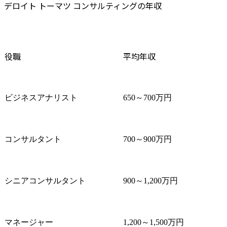
デロイト トーマツ コンサルティングの年収
源・組織変
用・データ
スタマーフ
ノロジー変
役職
平均年収
配賦含めた
革

・また、変
となる従業
ビジネスアナリスト
650～700万円
る多様なス
ーのチェン
ト推進・体験
コンサルタント
700～900万円
●プロジェク
保険業界

従来の保険
超えて、保
シニアコンサルタント
900～1,200万円
日々の関係
くことので
モデルの構
マネージャー
1,200～1,500万円
定事業運営