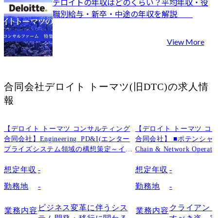
デロイトの年収はどのくらい？平均年収・役
職別給与・新卒・中途の年収を解説	
View More
合同会社デロイト トーマツ(旧DTC)
の求人情
報
【デロイト トーマツ コンサルティング
【デロイト トーマツ コ
合同会社】Engineering_PD&I(エンター
合同会社】 ■ポテンシャル採用
プライズシステム領域の構想策定～イン
Chain & Network Oper
プリ支援)
ェーン領域)
想定年収
-
想定年収
-
勤務地
-
勤務地
-
ビジネス変革に伴うシス
クライアン
業務内容
業務内容