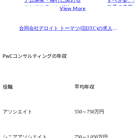
テム開発・移行に関わる
すべき姿、
コンサルティングサービ
改革の道筋
View More
スを提供しています。

けにとどま
多様な業界における企業
オペレーシ
向けエンタープライズシ
ム基盤の構
合同会社デロイト トーマツ(旧DTC)
の求人情報一覧
ステムの大規模/高難度案
まで、当社
件に際し、新規構築/刷新/
に有するテ
マイグレーション/機能拡
材、アライ
張を対象に、構想策定(業
ナーと連携し、E
PwCコンサルティングの年収
務機能/アーキテクチャ/イ
での伴走型
ンフラ/プロジェクト計画)
ていただきま
から導入・定着化までを
また、ある
一貫して推進し、次世代
築・運用に
役職
平均年収
サービスの社会実装やビ
ライアント
ジネス変革を実現する中
た中立的な
核を担っていただきま
ューション
す。

に推進・実
アソシエイト
550～750万円
単なるシステム導入・構
ジェクト計
築にとどまらず、社会や
進体制を構築
クライアント企業の変革
切なコント
実行に向けて、AIやクラ
し、また運
シニアアソシエイト
750～1,050万円