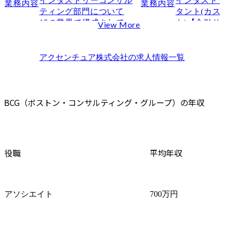
インダストリーコンサル
インダスト
業務内容
業務内容
ティング部門について

タント(カス
15の業界で構成されてい
ト)【金融サ
View More
る、業界特化型コンサル
は顧客(生活
ティング部門です。

人顧客および
める提供価値
アクセンチュア株式会社
の求人情報一覧
特定の産業領域に関する
義し、持続
高い経験・知見を活か
を実現する
し、その領域のクライア
深い知見を
ントに対するコンサルテ
起点とした
BCG（ボストン・コンサルティング・グループ）の年収
ィングは勿論、クライア
るための要
ント同士をつなぎ、産業
ルティング集
を横断してのコンサルテ
ィングも行っています。

プロジェク
役職
平均年収
本部だけで
本ポジションでは、自動
ンチュア全
車業界の経営/テクノロジ
材やサービ
ー・コンサルティングの
業して、企
アソシエイト
700万円
専門家として、主に下記
提供のフロ
を担当していただきま
に関わる変
す。

れを下支え