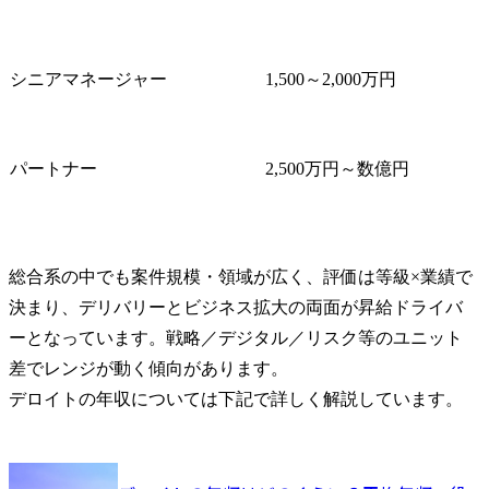
全体変革推
ド・マーケ
立案・実行
シニアマネージャー
1,500～2,000万円
革、組織・
ータ利活用
度化、顧客
含めたカス
パートナー
2,500万円～数億円
トの必要シ
案・開発

銀行業界

総合系の中でも案件規模・領域が広く、評価は等級×業績で
インターネ
グ、アプリ
決まり、デリバリーとビジネス拡大の両面が昇給ドライバ
フトに伴う
ーとなっています。戦略／デジタル／リスク等のユニット
モデルの全
差でレンジが動く傾向があります。

プリバンク
の導入・高
デロイトの年収については下記で詳しく解説しています。
革推進、デ
ティング戦
用高度化