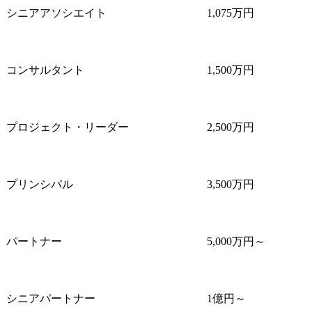
テクノロジ
シニアアソシエイト
1,075万円
主要なプロジェクトテー
業員体験含
マは以下の通りとなりま
テージに関
す。

めた全領域
コンサルタント
1,500万円
・全社戦略策定、事業企
支援します。
画支援

・営業改革、SCM改革、
●業務内容

CRM改革などの構想・計
担当業界に
プロジェクト・リーダー
2,500万円
画~実行支援

た中で、企
・消費者向けデジタルサ
のカウンタ
ービス・事業企画立案～
て下記をカバ
実行支援

フロントステ
プリンシパル
3,500万円
・ビジネス・業務・シス
規ビジネス
テムの課題抽出、デジタ
ド戦略、マ
ルを活用した変革テーマ
戦略、営業
企画・立案・実行推進

ル改革、顧客
パートナー
5,000万円～
・デジタル/IT戦略・計画
～実行支援

・企業のパ
ションの再
シニアパートナー
1億円～
プロジェクト事例

基づくター