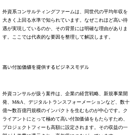
模擬面接やケース対策の支援があるか
相性が合うか
外資系コンサルティングファームは、同世代の平均年収を
マイビジョンでの外資コンサルへの転職成功事例
大きく上回る水準で知られています。なぜこれほど高い待
MyVisionが選ばれる理由
遇が実現しているのか、その背景には明確な理由がありま
まとめ
す。ここでは代表的な要因を整理して解説します。
外資系コンサルの年収に関するよくある質問
Q1. 外資コンサルの年収は為替や景気の影響を受けますか？
Q2. 外資コンサルは転職後すぐに高年収になりますか？
高い付加価値を提供するビジネスモデル
Q3. 外資コンサルの年収は退職後のキャリアにどう影響しますか？
外資コンサルが扱う案件は、企業の経営戦略、新規事業開
発、M&A、デジタルトランスフォーメーションなど、数十
億〜数百億円規模のインパクトを生むものが中心です。ク
ライアントにとって極めて高い付加価値をもたらすため、
プロジェクトフィーも高額に設定されます。その収益の一