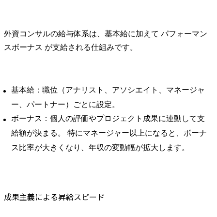
ベイン・アンド・カンパニーの年収
外資系コンサルに転職するメリット・デメリット
外資系コンサルに転職するメリット
外資コンサルの給与体系は、基本給に加えて パフォーマン
高収入が期待できる
スボーナス が支給される仕組みです。
成長スピードが速い
グローバルなキャリアを築ける
専門性と幅広さを両立できる
基本給：職位（アナリスト、アソシエイト、マネージャ
転職先の選択肢が多い
ー、パートナー）ごとに設定。
外資系コンサルに転職するデメリット
ボーナス：個人の評価やプロジェクト成果に連動して支
長時間労働になりやすい
給額が決まる。 特にマネージャー以上になると、ボーナ
成果主義のプレッシャーが強い
ス比率が大きくなり、年収の変動幅が拡大します。
専門領域に偏るリスクがある
長期在籍が難しい環境
外資コンサル転職で年収アップを実現するには？
求められるスキル・経験
成果主義による昇給スピード
論理的思考力