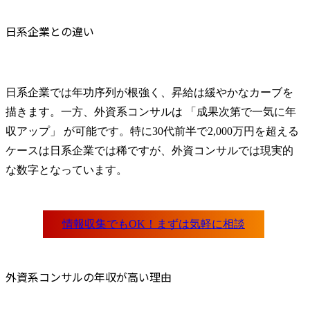
同業種・同ポジションの転職事例を調べる
自分のスキルを定量化する
日系企業との違い
内定後のオファー交渉のポイント
最初の提示をそのまま受け入れない
希望額は根拠とセットで伝える
日系企業では年功序列が根強く、昇給は緩やかなカーブを
年収以外の条件も視野に入れる
描きます。一方、外資系コンサルは 「成果次第で一気に年
年収アップを狙うなら転職エージェントの活用が必須
収アップ」 が可能です。特に30代前半で2,000万円を超える
外資コンサルに強いエージェントを利用するメリット
ケースは日系企業では稀ですが、外資コンサルでは現実的
非公開求人にアクセスできる
な数字となっています。
最新の年収相場や内定実績を把握している
第三者として交渉できる
過去の実績をもとにした説得力のある交渉が可能
総合的な待遇改善につながる
エージェント選びのポイント
外資コンサルの求人実績が豊富かどうか
外資系コンサルの年収が高い理由
担当者がコンサル業界に詳しいか