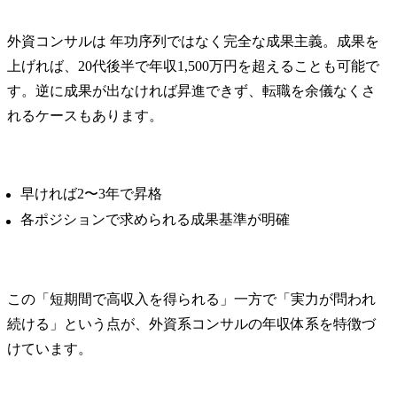
定量分析力
コミュニケーション力
外資コンサルは 年功序列ではなく完全な成果主義。成果を
語学力（特に英語）
上げれば、20代後半で年収1,500万円を超えることも可能で
即戦力として評価される人材の特徴
す。逆に成果が出なければ昇進できず、転職を余儀なくさ
業界知識を持つ人材
れるケースもあります。
プロジェクト推進の実績がある人材
専門性とビジネス視点を兼ね備えた人材
中途採用の選考の流れ
早ければ2〜3年で昇格
書類選考
各ポジションで求められる成果基準が明確
筆記試験・オンラインテスト
ケース面接
フィット面接
パートナー面接
この「短期間で高収入を得られる」一方で「実力が問われ
外資コンサル転職時の年収交渉術
続ける」という点が、外資系コンサルの年収体系を特徴づ
自分の市場価値を把握する方法
けています。
転職エージェントから相場データを収集する